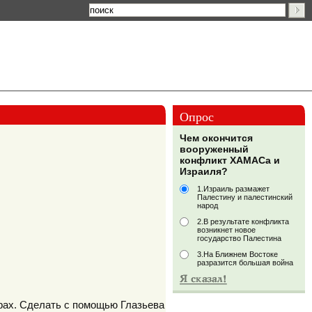
Опрос
Чем окончится
вооруженный
конфликт ХАМАСа и
Израиля?
1.Израиль размажет
Палестину и палестинский
народ
2.В результате конфликта
возникнет новое
государство Палестина
3.На Ближнем Востоке
разразится большая война
рах. Сделать с помощью Глазьева