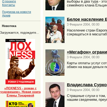
выборы в два тура - эт
О проекте
Контакты
семейного клана Ельци
Подписка на новости
Архив
Белое население 
3 Февраля 2004, 00:00
Новотека
Население стран Европы
Загружается, подождите...
сокращаться в масштаб
«Мегафон» ограни
3 Февраля 2004, 00:00
Карты оплаты услуг сото
обмен на ваши деньги по
Владислава Сурко
«ЛОХNESS - роман с
3 Февраля 2004, 00:00
чудовищем». Новая книга
Елены Токаревой
Страшные слухи о том, 
нашим сведениям, пре