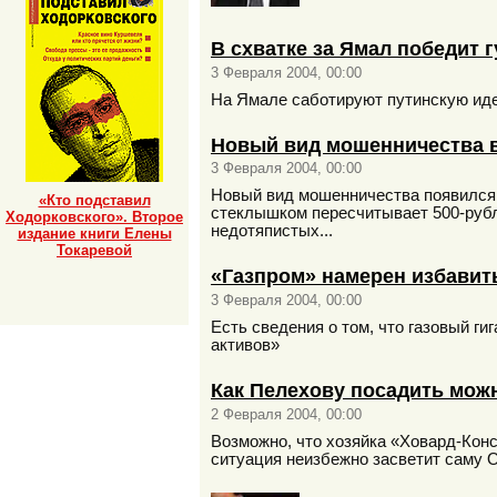
В схватке за Ямал победит 
3 Февраля 2004, 00:00
На Ямале саботируют путинскую иде
Новый вид мошенничества 
3 Февраля 2004, 00:00
Новый вид мошенничества появился 
«Кто подставил
стеклышком пересчитывает 500-рубл
Ходорковского». Второе
недотяпистых...
издание книги Елены
Токаревой
«Газпром» намерен избавит
3 Февраля 2004, 00:00
Есть сведения о том, что газовый г
активов»
Как Пелехову посадить мож
2 Февраля 2004, 00:00
Возможно, что хозяйка «Ховард-Конс
ситуация неизбежно засветит саму О