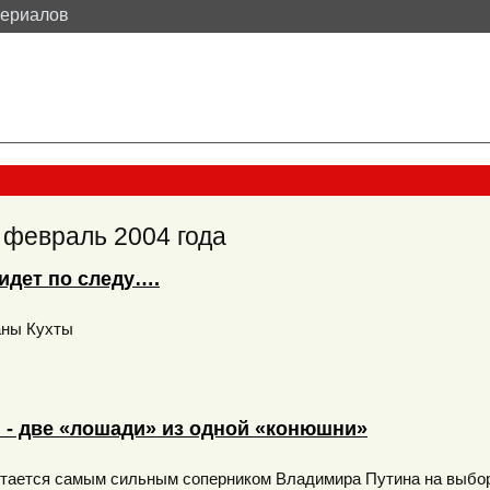
териалов
а
февраль
2004 года
идет по следу….
аны Кухты
 - две «лошади» из одной «конюшни»
стается самым сильным соперником Владимира Путина на выбо