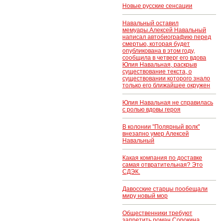
Новые русские сенсации
Навальный оставил
мемуары.Алексей Навальный
написал автобиографию перед
смертью, которая будет
опубликована в этом году,
сообщила в четверг его вдова
Юлия Навальная, раскрыв
существование текста, о
существовании которого знало
только его ближайшее окружен
Юлия Навальная не справилась
с ролью вдовы героя
В колонии "Полярный волк"
внезапно умер Алексей
Навальный
Какая компания по доставке
самая отвратительная? Это
СДЭК.
Давосские старцы пообещали
миру новый мор
Общественники требуют
запретить роман Сорокина