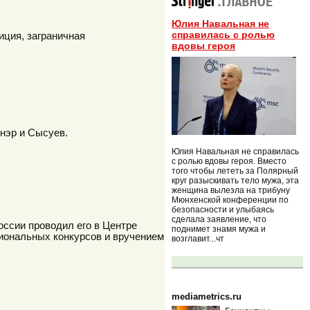
Юлия Навальная не
справилась с ролью
иция, заграничная
вдовы героя
нэр и Сысуев.
Юлия Навальная не справилась
с ролью вдовы героя. Вместо
того чтобы лететь за Полярный
круг разыскивать тело мужа, эта
женщина вылезла на трибуну
Мюнхенской конференции по
безопасности и улыбаясь
сделала заявление, что
ссии проводил его в Центре
поднимет знамя мужа и
иональных конкурсов и вручением
возглавит...чт
mediametrics.ru