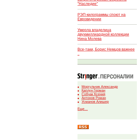
"Наследие"
РЭП-килограммы споют на
Евровидении
Умерла владелица
двухмиллиардной коллекции
Нина Молева
Все-таки, Борис Немцов важнее
..
Моргульчик Александр
Каплун Герман
Собчак Ксения
Антонов Роман
Усманов Алишер
Еще…