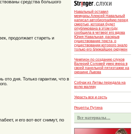
йствованы средства большого
Навальный оставил
мемуары.Алексей Навальный
написал автобиографию перед
смертью, которая будет
опубликована в этом году,
сообщила в четверг его вдова
Юлия Навальная, раскрыв
век, продолжает стареть и
существование текста, о
существовании которого знало
только его ближайшее окружен
Чемпион по созданию слухов
Валерий Соловей умер вчера в
своей панельной пятиэтажке на
окраине Львова
 ото дня. Только гарантии, что в
Собчак из Литвы передала на
ого.
волю маляву
Украсть все и сесть
Рецепты Путина
Все материалы…
еет, и его вот-вот снимут, по