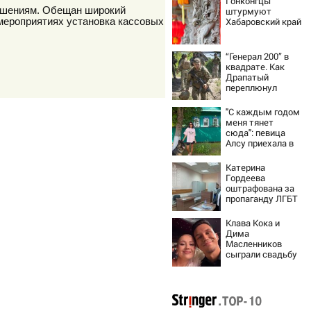
Гонконгцы
лашениям. Обещан широкий
штурмуют
Хабаровский край
 мероприятиях установка кассовых
“Генерал 200” в
квадрате. Как
Драпатый
переплюнул
Сырского
"С каждым годом
меня тянет
сюда": певица
Алсу приехала в
татарскую
деревню, где
Катерина
прошло ее
Гордеева
детство
оштрафована за
07/08/2026 –
пропаганду ЛГБТ
Новости
в интернете -
Новости на
Клава Кока и
Вести.ru
Дима
Масленников
сыграли свадьбу