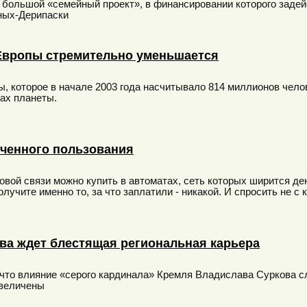
о большой «семейный проект», в финансировании которого заде
ных-Дерипаски
Европы стремительно уменьшается
, которое в начале 2003 года насчитывало 814 миллионов чело
ах планеты.
ченного пользования
вой связи можно купить в автоматах, сеть которых ширится день
лучите именно то, за что заплатили - никакой. И спросить не с к
ва ждет блестящая региональная карьера
что влияние «серого кардинала» Кремля Владислава Суркова слаб
увеличены