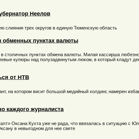
губернатор Неелов
ю слияния трех округов в единую Тюменскую область
в обменных пунктах валюты
в столичных пунктах обмена валюты. Милая кассирша любезно 
евые купюры над полузадвинутым люком, в который кладут ден
ься от НТВ
игант, на котором висит большой медийный холдинг, намерен изб
но каждого журналиста
алт» Оксана Кухта уже не рада, что ввязалась в ситуацию с Юл
ксану в невыгодном для нее свете