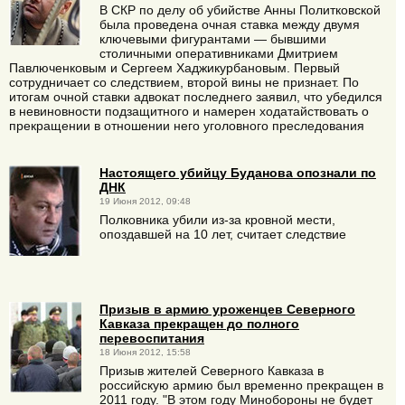
В СКР по делу об убийстве Анны Политковской
была проведена очная ставка между двумя
ключевыми фигурантами — бывшими
столичными оперативниками Дмитрием
Павлюченковым и Сергеем Хаджикурбановым. Первый
сотрудничает со следствием, второй вины не признает. По
итогам очной ставки адвокат последнего заявил, что убедился
в невиновности подзащитного и намерен ходатайствовать о
прекращении в отношении него уголовного преследования
Настоящего убийцу Буданова опознали по
ДНК
19 Июня 2012, 09:48
Полковника убили из-за кровной мести,
опоздавшей на 10 лет, считает следствие
Призыв в армию уроженцев Северного
Кавказа прекращен до полного
перевоспитания
18 Июня 2012, 15:58
Призыв жителей Северного Кавказа в
российскую армию был временно прекращен в
2011 году. "В этом году Минобороны не будет