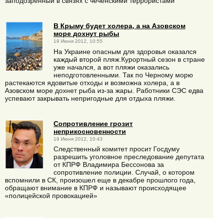
заподозренный в связях с чеченскими террористами
В Крыму будет холера, а на Азовском
море дохнут рыбы
19 Июня 2012, 10:55
На Украине опасным для здоровья оказался
каждый второй пляж.Курортный сезон в стране
уже начался, а вот пляжи оказались
неподготовленными. Так по Черному морю
растекаются ядовитые отходы и возможна холера, а в
Азовском море дохнет рыба из-за жары. Работники СЭС едва
успевают закрывать непригодные для отдыха пляжи.
Сопротивление грозит
неприкосновенности
19 Июня 2012, 10:43
Следственный комитет просит Госдуму
разрешить уголовное преследование депутата
от КПРФ Владимира Бессонова за
сопротивление полиции. Случай, о котором
вспомнили в СК, произошел еще в декабре прошлого года,
обращают внимание в КПРФ и называют происходящее
«полицейской провокацией»