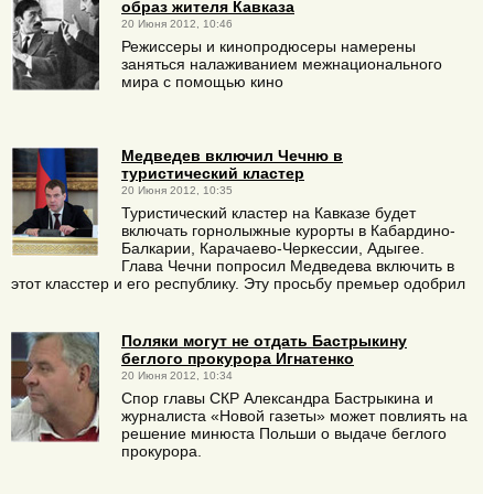
образ жителя Кавказа
20 Июня 2012, 10:46
Режиссеры и кинопродюсеры намерены
заняться налаживанием межнационального
мира с помощью кино
Медведев включил Чечню в
туристический кластер
20 Июня 2012, 10:35
Туристический кластер на Кавказе будет
включать горнолыжные курорты в Кабардино-
Балкарии, Карачаево-Черкессии, Адыгее.
Глава Чечни попросил Медведева включить в
этот класстер и его республику. Эту просьбу премьер одобрил
Поляки могут не отдать Бастрыкину
беглого прокурора Игнатенко
20 Июня 2012, 10:34
Спор главы СКР Александра Бастрыкина и
журналиста «Новой газеты» может повлиять на
решение минюста Польши о выдаче беглого
прокурора.