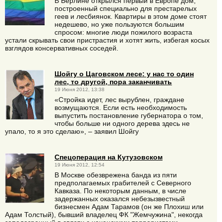
В Берлине открылся первый в Европе дом,
построенный специально для престарелых
геев и лесбиянок. Квартиры в этом доме стоят
недешево, но уже пользуются большим
спросом: многие люди пожилого возраста
устали скрывать свои пристрастия и хотят жить, избегая косых
взглядов консервативных соседей.
Шойгу о Цаговском лесе: у нас то один
лес, то другой, пора заканчивать
19 Июня 2012, 13:38
«Стройка идет, лес вырублен, граждане
возмущаются. Если есть необходимость
выпустить постановление губернатора о том,
чтобы больше ни одного дерева здесь не
упало, то я это сделаю», – заявил Шойгу
Спецоперация на Кутузовском
19 Июня 2012, 12:54
В Москве обезврежена банда из пяти
предполагаемых грабителей с Северного
Кавказа. По некоторым данным, в числе
задержанных оказался небезызвестный
бизнесмен Адам Тарамов (он же Плохиш или
Адам Толстый), бывший владелец ФК "Жемчужина", некогда