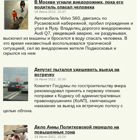
В Москве угнали внедорожник, пока его
водитель спасал человека
19 Июня 2012, 10:37
Автомобиль Volvo S60, двигаясь по
Русаковской набережной, пробил ограждение и
упал в Яузу. Владелец дорогого внедорожника
Audi Q7, увидевший аварию, не раздумывая,
выскочил из машины и бросился в воду спасать человека. В
это время неизвестный воспользовался трагической
ситуацией, сел во внедорожник жителя Подмосковья и
скрылся на нем
Депутат пытался удешевить выезд на
встречку
19 Июня 2012, 10:30
Комитет Госдумы по госстроительству вчера
рекомендовал принять к первому чтению
поправки к Кодексу об административных
правонарушениях (КоАП), смягчающие
наказание за выезд на встречную полосу с
целью обгона.
Дело Анны Политковской перешло на
повышенные тона
19 Июня 2012, 10:24