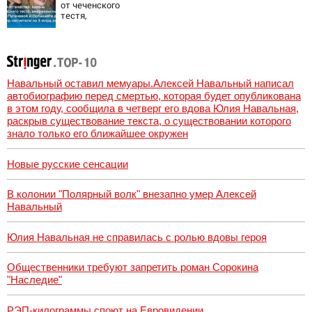
от чеченского
тестя,
американские
хатки: у
Пугачевой и
Орбакайте домов
и квартир
насчитали на 3
Навальный оставил мемуары.Алексей Навальный написал
млрд рублей
автобиографию перед смертью, которая будет опубликована
в этом году, сообщила в четверг его вдова Юлия Навальная,
раскрыв существование текста, о существовании которого
знало только его ближайшее окружен
Новые русские сенсации
В колонии "Полярный волк" внезапно умер Алексей
Навальный
Юлия Навальная не справилась с ролью вдовы героя
Общественники требуют запретить роман Сорокина
"Наследие"
РЭП-килограммы споют на Евровидении