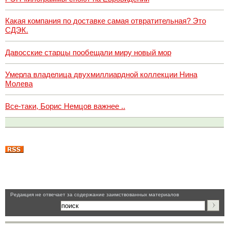
Какая компания по доставке самая отвратительная? Это
СДЭК.
Давосские старцы пообещали миру новый мор
Умерла владелица двухмиллиардной коллекции Нина
Молева
Все-таки, Борис Немцов важнее ..
Pедакция не отвечает за содержание заимствованных материалов