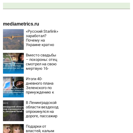
mediametrics.ru
«Русский Starlink»
заработал?
Почему на
Украине кратно
увеличилась
точность
Вместо свадьбы
попаданий по
– похороны: отец
объектам ВСУ
смотрел на свою
мертвую 16-
летнюю дочь и не
мог сдержать
Итоги 40-
слезы
дневного плана
Зеленского по
принуждению к
миру: как
ответила Россия,
В Ленинградской
полный разбор
области вездеход
провала операции
опрокинулся на
Украины от
дороге, пассажир
военкора Коца
погиб
Подарки от
властей, калым