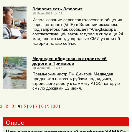
Эфиопия есть Эфиопия
18 Июня 2012, 14:53
Использование сервисов голосового общения
через интернет (VoIP) в Эфиопии оказалось
под запретом. Как сообщает "Аль-Джазира",
соответствующий закон вступил в силу еще 24
мая, однако международные СМИ узнали об
истории только сейчас
Медведев обиделся на строителей
дороги в Приморье
18 Июня 2012, 14:47
Премьер-министр РФ Дмитрий Медведев
предложил наказать рублем подрядчика,
строившего дорогу к саммиту АТЭС, которую
смыло дождями 12 июня.
1
|
2
|
3
|
4
|
5
|
6
|
7
|
8
|
9
|
10
|
Опрос