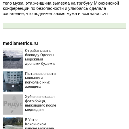
тело мужа, эта женщина вылезла на трибуну Мюнхенской
конференции по безопасности и улыбаясь сделала
заявление, что поднимет знамя мужа и возглавит...чт
mediametrics.ru
Отрабатывать
блокаду Одессы
морскими
дронами будем в
Заполярье? А еще
дальше
Пыталась спасти
забраться
малыша и
адмиралы не
погибла с ним:
пробовали?
женщина
разбилась
насмерть на
Хубезов показал
глазах у детей
фото бойца,
06/08/2026 –
выжившего после
Новости
медведя и
молнии
В Усть-
Коксинском
районе мужчина