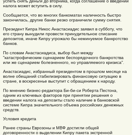
успеть снять деньги до вторника, когда соглашение о введении
налога может вступить в силу.
Сообщается, что во многих банкоматах наличность быстро
закончилась, другие банки резко ограничили сумму снятия.
Президент Кипра Никос Анастасиадис заявил в субботу, что
его страну вынудили провести принудительное списание
депозитов, иначе Кипру угрожало бы неминуемое банкротство
банков.
По словам Анастасиадиса, выбор был между
"катастрофическим сценарием беспорядочного банкротства
или же сценарием болезненного, но управляемого кризиса".
Анастасиадис, избранный президентом в прошлом месяце на
волне обещаний стабилизировать финансовую ситуацию в
стране, в воскресенье выступит с обращением к народу.
По мнению бизнес-редактора Би-би-си Роберта Пестона,
одним из ключевых факторов при принятии решения о
введении налога на депозиты стало наличие в банковской
системе Кипра значительного объема российских денежных
средств.
Условия кредита
Ранее страны Еврозоны и МВФ достигли общей
договоренности о выделении Кипру пакета экстренной