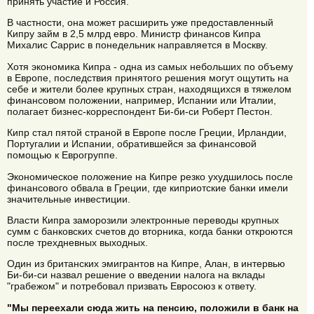
принять участие и Россия.
В частности, она может расширить уже предоставленный
Кипру займ в 2,5 млрд евро. Министр финансов Кипра
Михалис Саррис в понедельник направляется в Москву.
Хотя экономика Кипра - одна из самых небольших по объему
в Европе, последствия принятого решения могут ощутить на
себе и жители более крупных стран, находящихся в тяжелом
финансовом положении, например, Испании или Италии,
полагает бизнес-корреспондент Би-би-си Роберт Пестон.
Кипр стал пятой страной в Европе после Греции, Ирландии,
Португалии и Испании, обратившейся за финансовой
помощью к Еврогруппе.
Экономическое положение на Кипре резко ухудшилось после
финансового обвала в Греции, где киприотские банки имели
значительные инвестиции.
Власти Кипра заморозили электронные переводы крупных
сумм с банковских счетов до вторника, когда банки откроются
после трехдневных выходных.
Один из британских эмигрантов на Кипре, Алан, в интервью
Би-би-си назвал решение о введении налога на вклады
"грабежом" и потребовал призвать Евросоюз к ответу.
"Мы переехали сюда жить на пенсию, положили в банк на