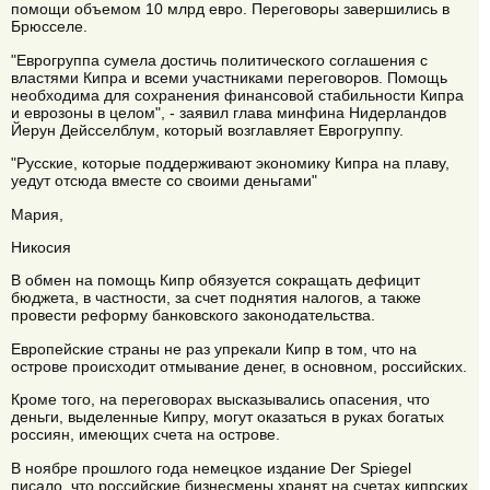
помощи объемом 10 млрд евро. Переговоры завершились в
Брюсселе.
"Еврогруппа сумела достичь политического соглашения с
властями Кипра и всеми участниками переговоров. Помощь
необходима для сохранения финансовой стабильности Кипра
и еврозоны в целом", - заявил глава минфина Нидерландов
Йерун Дейсселблум, который возглавляет Еврогруппу.
"Русские, которые поддерживают экономику Кипра на плаву,
уедут отсюда вместе со своими деньгами"
Мария,
Никосия
В обмен на помощь Кипр обязуется сокращать дефицит
бюджета, в частности, за счет поднятия налогов, а также
провести реформу банковского законодательства.
Европейские страны не раз упрекали Кипр в том, что на
острове происходит отмывание денег, в основном, российских.
Кроме того, на переговорах высказывались опасения, что
деньги, выделенные Кипру, могут оказаться в руках богатых
россиян, имеющих счета на острове.
В ноябре прошлого года немецкое издание Der Spiegel
писало, что российские бизнесмены хранят на счетах кипрских