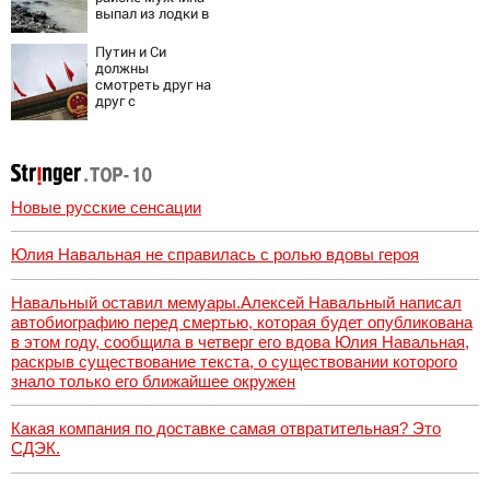
выпал из лодки в
Катунь и пропал
Путин и Си
должны
смотреть друг на
друг с
подозрением:
Зеленский
поставил задачу
своим
дипломатам
Новые русские сенсации
Юлия Навальная не справилась с ролью вдовы героя
Навальный оставил мемуары.Алексей Навальный написал
автобиографию перед смертью, которая будет опубликована
в этом году, сообщила в четверг его вдова Юлия Навальная,
раскрыв существование текста, о существовании которого
знало только его ближайшее окружен
Какая компания по доставке самая отвратительная? Это
СДЭК.