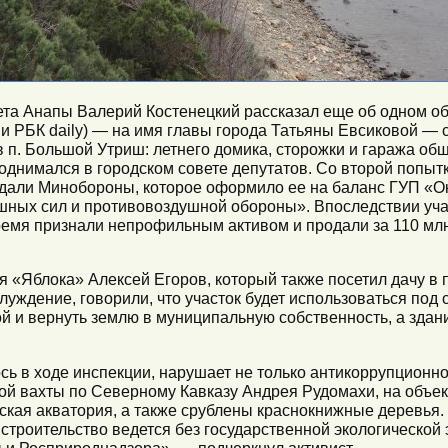
ета Анапы Валерий Костенецкий рассказал еще об одном о
ии РБК daily) — на имя главы города Татьяны Евсиковой — 
 п. Большой Утриш: летнего домика, сторожки и гаража общ
днимался в городском совете депутатов. Со второй попытк
редали Минобороны, которое оформило ее на баланс ГУП «
шных сил и противовоздушной обороны». Впоследствии уча
ремя признали непрофильным активом и продали за 110 млн 
 «Яблока» Алексей Егоров, который также посетил дачу в п
блуждение, говорили, что участок будет использоваться под 
й и вернуть землю в муниципальную собственность, а здан
сь в ходе инспекции, нарушает не только антикоррупционно
ой вахты по Северному Кавказу Андрея Рудомахи, на объе
рская акватория, а также срублены краснокнижные деревья
строительство ведется без государственной экологической
 и Росприроднадзора», — подчеркнул активист.