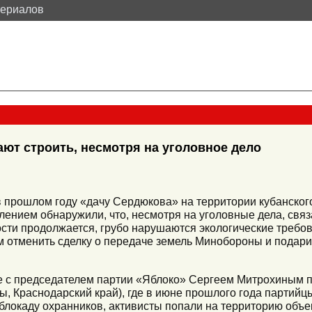
териалов
ют строить, несмотря на уголовное дело
 прошлом году «дачу Сердюкова» на территории кубанског
влением обнаружили, что, несмотря на уголовные дела, свя
сти продолжается, грубо нарушаются экологические требов
м отменить сделку о передаче земель Минобороны и подар
 с председателем партии «Яблоко» Сергеем Митрохиным по
, Краснодарский край), где в июне прошлого года партийц
локаду охранников, активисты попали на территорию объек