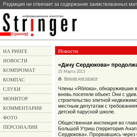
Pедакция не отвечает за содержание заимствованных ма
Новости
НА РИНГЕ
НОВОСТИ
«Дачу Сердюкова» продолжа
КОМПРОМАТ
25 Марта 2013
КОМПАС
Версия для печати
СЛУХИ
Члены «Яблока», обнаружившие в
вновь посетили объект. Они с уди
МОНИТОР
строительство элитной недвижимо
местным депутатам с требование
КОММЕНТАРИИ
детской парусной школе.
ФОТО
Общественная инспекция во главе
ПЕРСОНАЛИИ
Большой Утриш (территория Анапы
Сердюкова». Прорвавшись через б