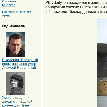
О проекте
РБК daily, он находится в заверш
Контакты
обнаружил свежие гипсокартон и к
«Происходит беспардонный захват
Подписка на новости
Архив
Еще «Новости»
В колонии "Полярный
волк" внезапно умер
Алексей Навальный
Умерла владелица
двухмиллиардной
коллекции Нина