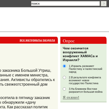
Опрос
все материалы раздела
Чем окончится
вооруженный
конфликт ХАМАСа и
Израиля?
1.Израиль размажет
Палестину и палестинский
о заказника Большой Утриш,
народ
занные с именем министра,
2.В результате конфликта
ания. Активисты обратились к
возникнет новое
государство Палестина
ить свежеотстроенный дом
3.На Ближнем Востоке
разразится большая война
сетила в пятницу заказник
ы обнаружили «дачу
та. Как рассказал политик