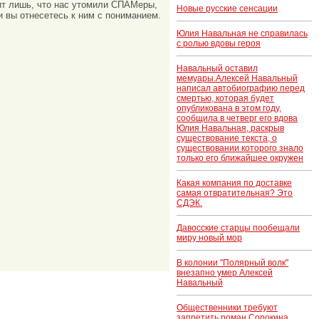
ачит лишь, что нас утомили СПАМеры,
Новые русские сенсации
и вы отнесетесь к ним с пониманием.
Юлия Навальная не справилась
с ролью вдовы героя
Навальный оставил
мемуары.Алексей Навальный
написал автобиографию перед
смертью, которая будет
опубликована в этом году,
сообщила в четверг его вдова
Юлия Навальная, раскрыв
существование текста, о
существовании которого знало
только его ближайшее окружен
Какая компания по доставке
самая отвратительная? Это
СДЭК.
Давосские старцы пообещали
миру новый мор
В колонии "Полярный волк"
внезапно умер Алексей
Навальный
Общественники требуют
запретить роман Сорокина