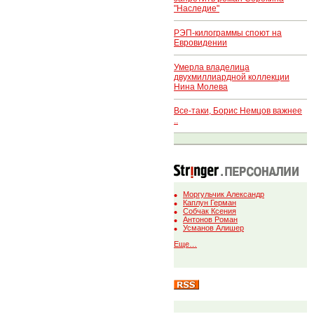
"Наследие"
РЭП-килограммы споют на
Евровидении
Умерла владелица
двухмиллиардной коллекции
Нина Молева
Все-таки, Борис Немцов важнее
..
Моргульчик Александр
Каплун Герман
Собчак Ксения
Антонов Роман
Усманов Алишер
Еще…