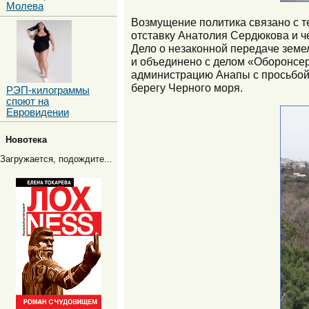
Молева
Возмущение политика связано с те
отставку Анатолия Сердюкова и че
Дело о незаконной передаче земе
и объединено с делом «Оборонсер
администрацию Анапы с просьбой в
берегу Черного моря.
РЭП-килограммы
споют на
Евровидении
Новотека
Загружается, подождите...