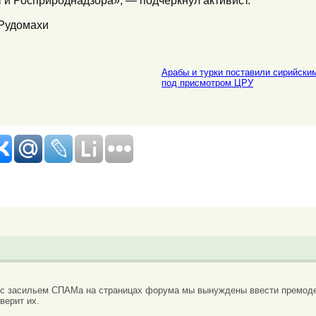
 Рудомахи
Арабы и турки поставили сирийским
под присмотром ЦРУ
 с засильем СПАМа на страницах форума мы вынуждены ввести премоде
верит их.