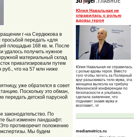
Юлия Навальная не
справилась с ролью
вдовы героя
бращении г-на Сердюкова в
с просьбой передать «для
ей площадью 168 кв. м. После
и удалось получить нужное
Окружной материальный склад
сток приватизировали путем
Юлия Навальная не справилась
руб., что на 57 млн ниже
с ролью вдовы героя. Вместо
того чтобы лететь за Полярный
круг разыскивать тело мужа, эта
женщина вылезла на трибуну
ятницу, уже обратился в совет
Мюнхенской конференции по
станцию. Поскольку это обман,
безопасности и улыбаясь
ие передать детской парусной
сделала заявление, что
поднимет знамя мужа и
возглавит...чт
е законодательство. По
кте был изменен ландшафт:
. Это противоречит положению
 экспертизы. Мы будем
mediametrics.ru