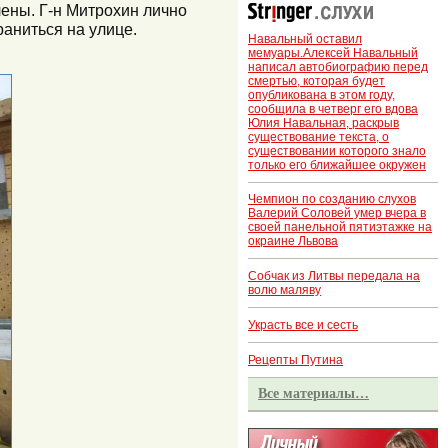
лены. Г-н Митрохин лично
раниться на улице.
Навальный оставил
мемуары.Алексей Навальный
написал автобиографию перед
смертью, которая будет
опубликована в этом году,
сообщила в четверг его вдова
Юлия Навальная, раскрыв
существование текста, о
существовании которого знало
только его ближайшее окружен
Чемпион по созданию слухов
Валерий Соловей умер вчера в
своей панельной пятиэтажке на
окраине Львова
Собчак из Литвы передала на
волю маляву
Украсть все и сесть
Рецепты Путина
Все материалы…