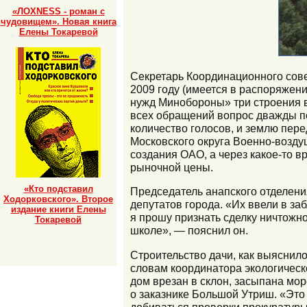
«ЛОХNESS - роман с
чудовищем». Новая книга
Елены Токаревой
Секретарь Координационного сов
2009 году (имеется в распоряжен
нужд Минобороны» три строения в
всех обращений вопрос дважды по
количество голосов, и землю пе
Московского округа Военно-возду
создания ОАО, а через какое-то в
рыночной цены.
«Кто подставил
Председатель анапского отделения
Ходорковского». Второе
депутатов города. «Их ввели в за
издание книги Елены
я прошу признать сделку ничтожно
Токаревой
школе», — пояснил он.
Строительство дачи, как выяснило
словам координатора экологическ
дом врезан в склон, засыпана мо
о заказнике Большой Утриш. «Это 
добиваться проверки прокуратуры