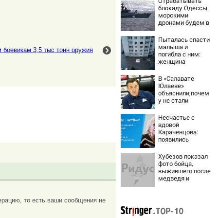
Отрабатывать
блокаду Одессы
морскими
дронами будем в
Заполярье? А еще
дальше
Пыталась спасти
забраться
малыша и
 боевикам 3,5 тыс тонн оружия
адмиралы не
погибла с ним:
пробовали?
женщина
разбилась
насмерть на
В «Салавате
глазах у детей
Юлаеве»
06/08/2026 –
объяснили,почем
Новости
у не стали
активно
подписывать
Несчастье с
игроков в
вдовой
межсезонье
Караченцова:
появились
печальные
подробности о
Хубезов показал
Людмиле
фото бойца,
Поргиной
выжившего после
медведя и
молнии
рацию, то есть ваши сообщения не