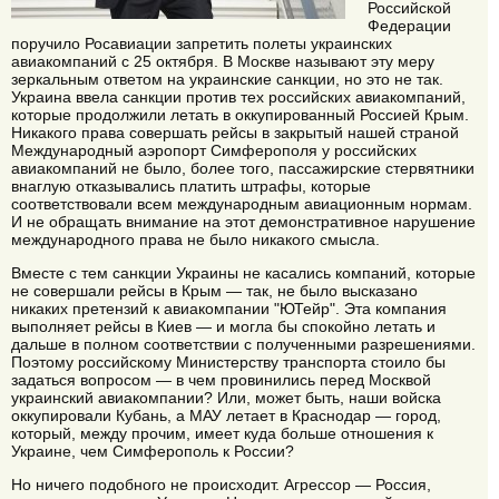
Российской
Федерации
поручило Росавиации запретить полеты украинских
авиакомпаний с 25 октября. В Москве называют эту меру
зеркальным ответом на украинские санкции, но это не так.
Украина ввела санкции против тех российских авиакомпаний,
которые продолжили летать в оккупированный Россией Крым.
Никакого права совершать рейсы в закрытый нашей страной
Международный аэропорт Симферополя у российских
авиакомпаний не было, более того, пассажирские стервятники
внаглую отказывались платить штрафы, которые
соответствовали всем международным авиационным нормам.
И не обращать внимание на этот демонстративное нарушение
международного права не было никакого смысла.
Вместе с тем санкции Украины не касались компаний, которые
не совершали рейсы в Крым — так, не было высказано
никаких претензий к авиакомпании "ЮТейр". Эта компания
выполняет рейсы в Киев — и могла бы спокойно летать и
дальше в полном соответствии с полученными разрешениями.
Поэтому российскому Министерству транспорта стоило бы
задаться вопросом — в чем провинились перед Москвой
украинский авиакомпании? Или, может быть, наши войска
оккупировали Кубань, а МАУ летает в Краснодар — город,
который, между прочим, имеет куда больше отношения к
Украине, чем Симферополь к России?
Но ничего подобного не происходит. Агрессор — Россия,