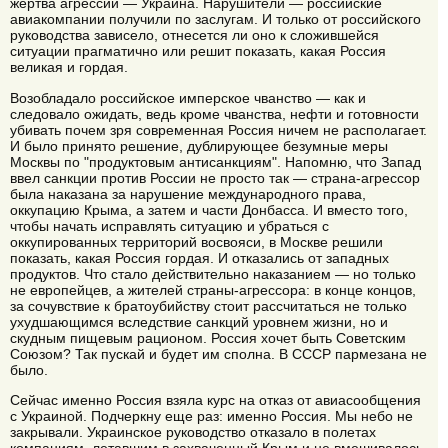
жертва агрессии — Украина. Нарушители — российские
авиакомпании получили по заслугам. И только от российского
руководства зависело, отнесется ли оно к сложившейся
ситуации прагматично или решит показать, какая Россия
великая и гордая.
Возобладало российское имперское чванство — как и
следовало ожидать, ведь кроме чванства, нефти и готовности
убивать почем зря современная Россия ничем не располагает.
И было принято решение, дублирующее безумные меры
Москвы по "продуктовым антисанкциям". Напомню, что Запад
ввел санкции против России не просто так — страна-агрессор
была наказана за нарушение международного права,
оккупацию Крыма, а затем и части Донбасса. И вместо того,
чтобы начать исправлять ситуацию и убраться с
оккупированных территорий восвояси, в Москве решили
показать, какая Россия гордая. И отказались от западных
продуктов. Что стало действительно наказанием — но только
не европейцев, а жителей страны-агрессора: в конце концов,
за сочувствие к братоубийству стоит рассчитаться не только
ухудшающимся вследствие санкций уровнем жизни, но и
скудным пищевым рационом. Россия хочет быть Советским
Союзом? Так пускай и будет им сполна. В СССР пармезана не
было.
Сейчас именно Россия взяла курс на отказ от авиасообщения
с Украиной. Подчеркну еще раз: именно Россия. Мы небо не
закрывали. Украинское руководство отказало в полетах