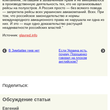
компаниям, летавшим в захваченный Крым и не вмешивалось
в производственную деятельность тех, кто не организовывал
рейсы на полуостров. А Россия просто — без всякого повода
— запретила рейсы всех украинских авиакомпаний. Всех. При
том, что российское законодательство и нормы
международного авиационного права не нарушала ни одна из
них. И это — еще одно доказательство растущей
неадекватности российских властей."
Источник:
glavred.info
В Зимбабве геев нет
Если Украина есть,
почему Порошенко
говорил на плохом
английском?
Поделиться:
Обсуждение статьи
Евгений