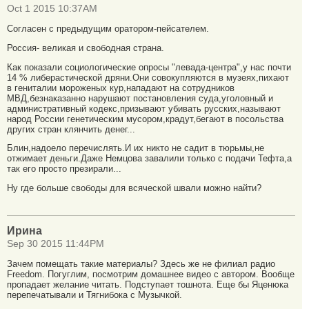
Oct 1 2015 10:37AM
Согласен с предыдущим оратором-пейсателем.
Россия- великая и свободная страна.
Как показали социологические опросы "левада-центра",у нас почти
14 % либерастической дряни.Они совокупляются в музеях,пихают
в гениталии мороженых кур,нападают на сотрудников
МВД,безнаказанно нарушают постановления суда,уголовный и
административный кодекс,призывают убивать русских,называют
народ России генетическим мусором,крадут,бегают в посольства
других стран клянчить денег...
Блин,надоело перечислять.И их никто не садит в тюрьмы,не
отжимает деньги.Даже Немцова завалили только с подачи Тефта,а
так его просто презирали...
Ну где больше свободы для всяческой швали можно найти?
Ирина
Sep 30 2015 11:44PM
Зачем помещать такие материалы? Здесь же не филиал радио
Freedom. Погуглим, посмотрим домашнее видео с автором. Вообще
пропадает желание читать. Подступает тошнота. Еще бы Яценюка
перепечатывали и Тягнибока с Музычкой.