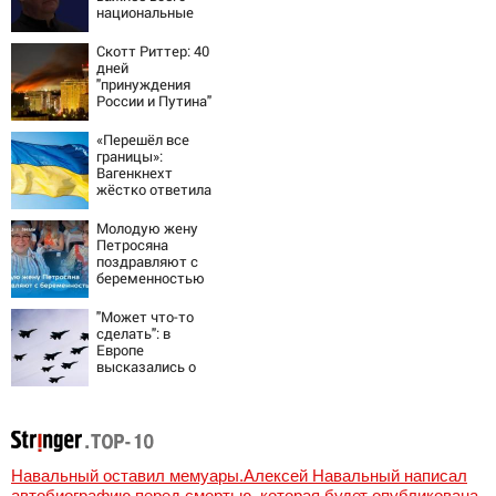
национальные
интересы России
Скотт Риттер: 40
дней
"принуждения
России и Путина"
резко приблизили
крах режима
«Перешёл все
Зеленского
границы»:
Вагенкнехт
жёстко ответила
послу Украины
Молодую жену
Петросяна
поздравляют с
беременностью
"Может что-то
сделать": в
Европе
высказались о
нападении России
Навальный оставил мемуары.Алексей Навальный написал
автобиографию перед смертью, которая будет опубликована