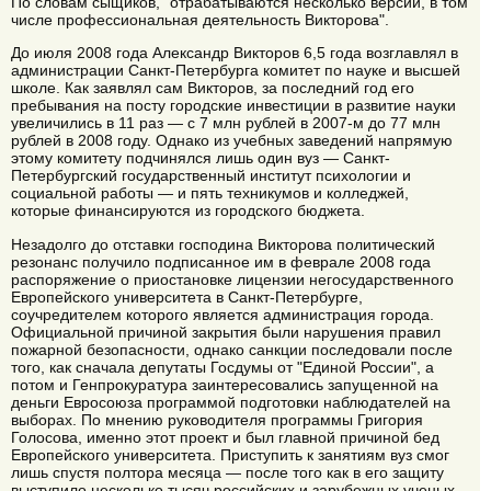
По словам сыщиков, "отрабатываются несколько версий, в том
числе профессиональная деятельность Викторова".
До июля 2008 года Александр Викторов 6,5 года возглавлял в
администрации Санкт-Петербурга комитет по науке и высшей
школе. Как заявлял сам Викторов, за последний год его
пребывания на посту городские инвестиции в развитие науки
увеличились в 11 раз — с 7 млн рублей в 2007-м до 77 млн
рублей в 2008 году. Однако из учебных заведений напрямую
этому комитету подчинялся лишь один вуз — Санкт-
Петербургский государственный институт психологии и
социальной работы — и пять техникумов и колледжей,
которые финансируются из городского бюджета.
Незадолго до отставки господина Викторова политический
резонанс получило подписанное им в феврале 2008 года
распоряжение о приостановке лицензии негосударственного
Европейского университета в Санкт-Петербурге,
соучредителем которого является администрация города.
Официальной причиной закрытия были нарушения правил
пожарной безопасности, однако санкции последовали после
того, как сначала депутаты Госдумы от "Единой России", а
потом и Генпрокуратура заинтересовались запущенной на
деньги Евросоюза программой подготовки наблюдателей на
выборах. По мнению руководителя программы Григория
Голосова, именно этот проект и был главной причиной бед
Европейского университета. Приступить к занятиям вуз смог
лишь спустя полтора месяца — после того как в его защиту
выступило несколько тысяч российских и зарубежных ученых,