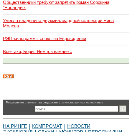
Общественники требуют запретить роман Сорокина
"Наследие"
Умерла владелица двухмиллиардной коллекции Нина
Молева
РЭП-килограммы споют на Евровидении
Все-таки, Борис Немцов важнее ..
Pедакция не отвечает за содержание заимствованных материалов
НА РИНГЕ
КОМПРОМАТ
НОВОСТИ