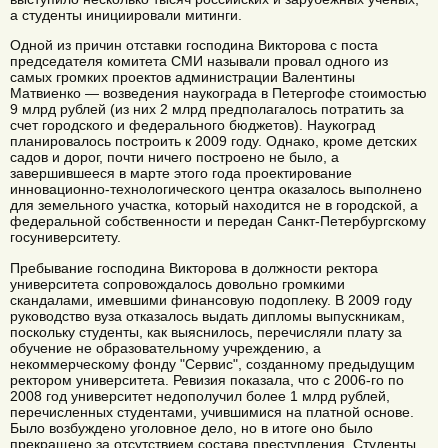
а студенты инициировали митинги.
Одной из причин отставки господина Викторова с поста
председателя комитета СМИ называли провал одного из
самых громких проектов администрации Валентины
Матвиенко — возведения наукограда в Петергофе стоимостью
9 млрд рублей (из них 2 млрд предполагалось потратить за
счет городского и федерального бюджетов). Наукоград
планировалось построить к 2009 году. Однако, кроме детских
садов и дорог, почти ничего построено не было, а
завершившееся в марте этого года проектирование
инновационно-технологического центра оказалось выполнено
для земельного участка, который находится не в городской, а
федеральной собственности и передан Санкт-Петербургскому
госуниверситету.
Пребывание господина Викторова в должности ректора
университета сопровождалось довольно громкими
скандалами, имевшими финансовую подоплеку. В 2009 году
руководство вуза отказалось выдать дипломы выпускникам,
поскольку студенты, как выяснилось, перечисляли плату за
обучение не образовательному учреждению, а
некоммерческому фонду "Сервис", созданному предыдущим
ректором университета. Ревизия показала, что с 2006-го по
2008 год университет недополучил более 1 млрд рублей,
перечисленных студентами, учившимися на платной основе.
Было возбуждено уголовное дело, но в итоге оно было
прекращено за отсутствием состава преступления. Студенты