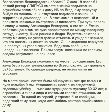
Всеволожске Ленинградской области". Около 19 часов 61-
летний ректор СПбГУСЭ вместе с женой подъехал на
служебном автомобиле к дому N6 по Ягодному переулку.
Выйдя из машины, они отпустили водителя и зашли на
территорию домовладения. В этот момент неизвестный и
произвел несколько выстрелов из пистолета. Три пули попали
в спину и голову Александра Викторова, а его жена Елена,
работающая в том же вузе проректором по международному
сотрудничеству, была ранена в бедро. Водитель ректора к
этому моменту не успел далеко отъехать и увидел в зеркало,
что его начальник лежит на земле. Он немедленно вернулся,
но преступник успел скрыться. Водитель сообщил о
нападении в полицию. Поиски злоумышленника по горячим
следам результата не принесли.
Александр Викторов скончался на месте происшествия. Его
жена была госпитализирована во Всеволожскую центральную
райбольницу. По оценкам медиков, ее жизни ничто не
угрожает.
На месте происшествия были обнаружены четыре гильзы и
пуля калибра 9 мм. Установлены несколько свидетелей,
видевших убийцу — высокого худощавого мужчину 30-32 лет, с
европейским типом лица и светлыми коротко стриженными
волосами. По одной из версий, у стрелка был сообщник,
подавший тому знак, когда автомобиль ректора приблизился к
дому.