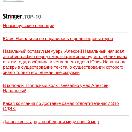
Новые русские сенсации
Юлия Навальная не справилась с ролью вдовы героя
Навальный оставил мемуары.Алексей Навальный написал
автобиографию перед смертью, которая будет опубликована
в этом году, сообщила в четверг его вдова Юлия Навальная,
раскрыв существование текста, о существовании которого
знало только его ближайшее окружен
В колонии "Полярный волк" внезапно умер Алексей
Навальный
Какая компания по доставке самая отвратительная? Это
СДЭК.
Давосские старцы пообещали миру новый мор