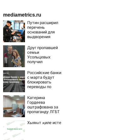
mediametrics.ru
Путин расширил
перечень
оснований для
выдворения
мигрантов
Друг пропавшей
семьи
Усольцевых
получил
аудиосообщение
от них
Российские банки
с марта будут
блокировать
переводы по
новому признаку
Катерина
Гордеева
оштрафована за
пропаганду ЛГБТ
в интернете -
Новости на
Хыянәт җиле исте
Вести.ru