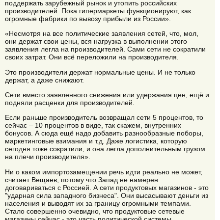
поддержать зарубежный рынок и утопить российских
производителей. Пока гипермаркеты функционируют, как
огромные фабрики по вывозу прибыли из России».
«Несмотря на все политические заявления сетей, что, мол,
они держат свои цены, вся нагрузка в выполнении этого
заявления легла на производителей. Сами сети не сократили
своих затрат. Они всё переложили на производителя.
Это производители держат нормальные цены. И не только
держат, а даже снижают.
Сети вместо заявленного снижения или удержания цен, ещё и
подняли расценки для производителей.
Если раньше производитель возвращал сети 5 процентов, то
сейчас – 10 процентов в виде, так скажем, внутренних
бонусов. А сюда ещё надо добавить разнообразные поборы,
маркетинговые взимания и т.д. Даже логистика, которую
сегодня тоже сократили, и она легла дополнительным грузом
на плечи производителя».
Ни о каком импортозамещении речь идти реально не может,
считает Вещаев, потому что Запад не намерен
договариваться с Россией. А сети продуктовых магазинов - это
"ударная сила западного бизнеса". Они высасывают деньги из
населения и выводят их за границу огромными темпами.
Стало совершенно очевидно, что продуктовые сетевые
магазины сейчас - это часть политической системы.