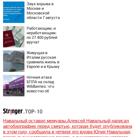
Звук взрыва в
Москве и
Московской
области 7 августа
2026 года:
Причины,
Работающим, и
источник, откуда
неработающим:
был громкий
по 27 400 рублей
хлопок
вручат
пенсионерам в
сентябре -
Живущая в
PrimaMedia.ru
Италии русская
сравнила жизнь в
Европе и в Крыму
Ночная атака
БПЛА на склад
Wildberries: что
известно об
очередном ударе
по логистическим
центрам
07/08/2026 –
Новости
Навальный оставил мемуары.Алексей Навальный написал
автобиографию перед смертью, которая будет опубликована
в этом году, сообщила в четверг его вдова Юлия Навальная,