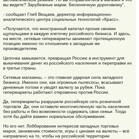
вы видите? Зарубежные марки. Бесконечную дороговизну",
- сообщает Глеб Вещаев, директор информационно-
аналитического центра социальных технологий «Красс».
«Получается, что иностранный капитал проник своими
щупальцами в каждую клеточку российского бизнеса. И здесь,
на месте, сетевые гипермаркеты занимают протекционную
позицию именно по отношению к западным же
производителям.
Цепочка замыкается, превращая Россию в инструмент для
выкачивания денег из российского населения и переправки их
в третьи страны.
Сетевые магазины, – это главная ударная сила западного
бизнеса. Именно они, как огромные пылесосы, всасывают
денежные потоки и уводят валюту за рубеж. Пока
гипермаркеты работают откровенно против России.
Да, гипермаркеты разрушили российскую сеть розничной
торговли. Да, они оставили многочисленную часть населения
без работы и без возможности содержать свои семьи. Тогда
хотя бы дайте взамен нормальное обслуживание.
Но его нет. Лоббирование интересов западных торговых
марок, занижение стоимости, игры с ценами на валюты – всё
направлено на то, чтобы на российской территории