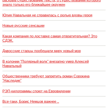
раскрыв существование текста, о существовании которого
знало только его ближайшее окружен
Юлия Навальная не справилась с ролью вдовы героя
Новые русские сенсации
Какая компания по доставке самая отвратительная? Это
СДЭК.
Давосские старцы пообещали миру новый мор
В колонии "Полярный волк" внезапно умер Алексей
Навальный
Общественники требуют запретить роман Сорокина
"Наследие"
РЭП-килограммы споют на Евровидении
Все-таки, Борис Немцов важнее ..