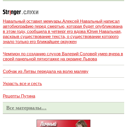
Навальный оставил мемуары.Алексей Навальный написал
автобиографию перед смертью, которая будет опубликована
в этом году, сообщила в четверг его вдова Юлия Навальная,
раскрыв существование текста, о существовании которого
знало только его ближайшее окружен
Чемпион по созданию слухов Валерий Соловей умер вчера в
своей панельной пятиэтажке на окраине Львова
Собчак из Литвы передала на волю маляву
Украсть все и сесть
Рецепты Путина
Все материалы…