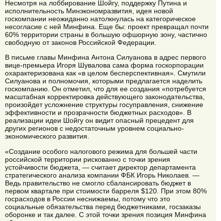
Несмотря на лоббирование Шойгу, поддержку Путина и
исполнительность Минэкономразвития, идея новой
госкомпании неожиданно натолкнулась на категорическое
несогласие с ней Минфина. Еще бы: проект превращал почти
60% территории страны в большую офшорную зону, частично
свободную от законов Российской Федерации.
В письме главы Минфина Антона Силуанова в адрес первого
вице-премьера Игоря Шувалова сама форма госкорпорации
охарактеризована как «в целом бесперспективная». Смутили
Силуанова и полномочия, которыми предлагается наделить
госкомпанию. Он отметил, что для ее создания «потребуется
масштабная корректировка действующего законодательства,
произойдет усложнение структуры госуправления, снижение
эффективности и прозрачности бюджетных расходов». В
реализации идеи Шойгу он видит опасный прецедент для
других регионов с недостаточным уровнем социально-
экономического развития.
«Создание особого налогового режима для большей части
российской территории рискованно с точки зрения
устойчивости бюджета, — считает директор департамента
стратегического анализа компании ФБК Игорь Николаев. —
Ведь правительство не смогло сбалансировать бюджет в
первом квартале при стоимости барреля $120. При этом 80%
госрасходов в России неснижаемы, потому что это
социальные обязательства перед бюджетниками, госзаказы
оборонке и так далее. С этой точки зрения позиция Минфина