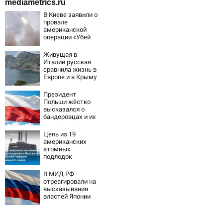
mediametrics.ru
В Киеве заявили о
провале
американской
операции «Убей
лучника» против
России
Живущая в
Италии русская
сравнила жизнь в
Европе и в Крыму
Президент
Польши жёстко
высказался о
бандеровцах и их
идеологии
Цепь из 19
американских
атомных
подлодок
«окружает»
Россию и Китай:
В МИД РФ
это инструмент
отреагировали на
первого
высказывания
массированного
властей Японии
удара
про атаку на
Хиросиму