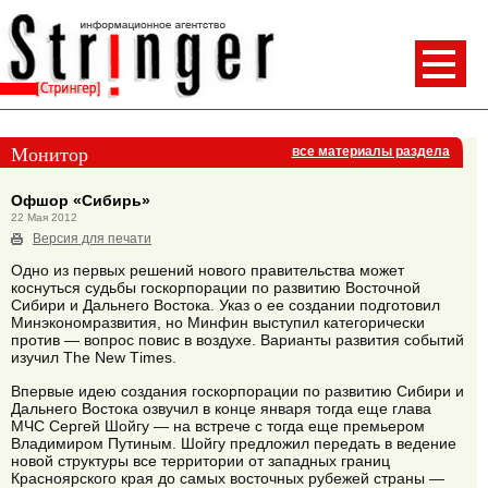
Монитор
все материалы раздела
Офшор «Сибирь»
22 Мая 2012
Версия для печати
Одно из первых решений нового правительства может
коснуться судьбы госкорпорации по развитию Восточной
Сибири и Дальнего Востока. Указ о ее создании подготовил
Минэкономразвития, но Минфин выступил категорически
против — вопрос повис в воздухе. Варианты развития событий
изучил Тhe New Тimes.
Впервые идею создания госкорпорации по развитию Сибири и
Дальнего Востока озвучил в конце января тогда еще глава
МЧС Сергей Шойгу — на встрече с тогда еще премьером
Владимиром Путиным. Шойгу предложил передать в ведение
новой структуры все территории от западных границ
Красноярского края до самых восточных рубежей страны —