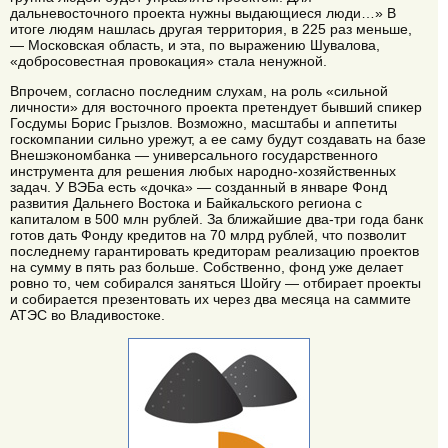
дальневосточного проекта нужны выдающиеся люди…» В
итоге людям нашлась другая территория, в 225 раз меньше,
— Московская область, и эта, по выражению Шувалова,
«добросовестная провокация» стала ненужной.
Впрочем, согласно последним слухам, на роль «сильной
личности» для восточного проекта претендует бывший спикер
Госдумы Борис Грызлов. Возможно, масштабы и аппетиты
госкомпании сильно урежут, а ее саму будут создавать на базе
Внешэкономбанка — универсального государственного
инструмента для решения любых народно-хозяйственных
задач. У ВЭБа есть «дочка» — созданный в январе Фонд
развития Дальнего Востока и Байкальского региона с
капиталом в 500 млн рублей. За ближайшие два-три года банк
готов дать Фонду кредитов на 70 млрд рублей, что позволит
последнему гарантировать кредиторам реализацию проектов
на сумму в пять раз больше. Собственно, фонд уже делает
ровно то, чем собирался заняться Шойгу — отбирает проекты
и собирается презентовать их через два месяца на саммите
АТЭС во Владивостоке.