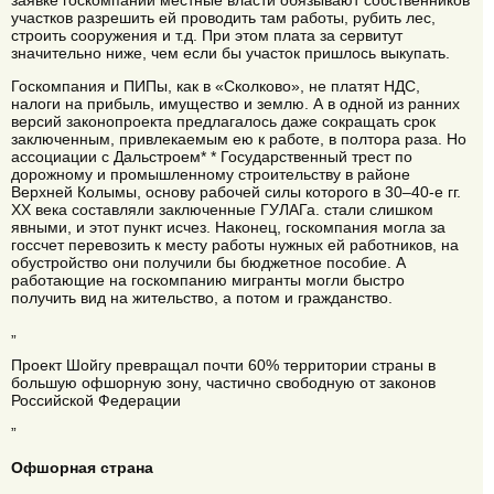
участков разрешить ей проводить там работы, рубить лес,
строить сооружения и т.д. При этом плата за сервитут
значительно ниже, чем если бы участок пришлось выкупать.
Госкомпания и ПИПы, как в «Сколково», не платят НДС,
налоги на прибыль, имущество и землю. А в одной из ранних
версий законопроекта предлагалось даже сокращать срок
заключенным, привлекаемым ею к работе, в полтора раза. Но
ассоциации с Дальстроем* * Государственный трест по
дорожному и промышленному строительству в районе
Верхней Колымы, основу рабочей силы которого в 30–40-е гг.
XX века составляли заключенные ГУЛАГа. стали слишком
явными, и этот пункт исчез. Наконец, госкомпания могла за
госсчет перевозить к месту работы нужных ей работников, на
обустройство они получили бы бюджетное пособие. А
работающие на госкомпанию мигранты могли быстро
получить вид на жительство, а потом и гражданство.
„
Проект Шойгу превращал почти 60% территории страны в
большую офшорную зону, частично свободную от законов
Российской Федерации
”
Офшорная страна