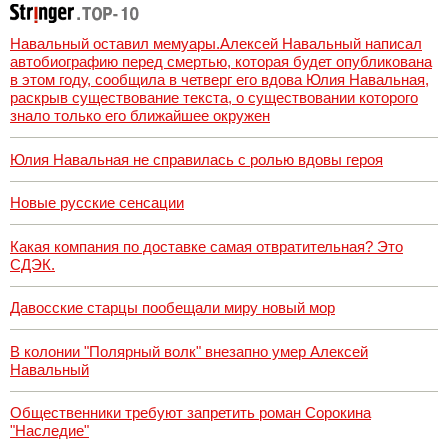
Навальный оставил мемуары.Алексей Навальный написал
автобиографию перед смертью, которая будет опубликована
в этом году, сообщила в четверг его вдова Юлия Навальная,
раскрыв существование текста, о существовании которого
знало только его ближайшее окружен
Юлия Навальная не справилась с ролью вдовы героя
Новые русские сенсации
Какая компания по доставке самая отвратительная? Это
СДЭК.
Давосские старцы пообещали миру новый мор
В колонии "Полярный волк" внезапно умер Алексей
Навальный
Общественники требуют запретить роман Сорокина
"Наследие"