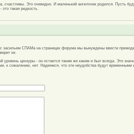
а, счастливы. Это очевидно. И маленький ангелочек родился. Пусть бу
- это такая редкость.
 с засильем СПАМа на страницах форума мы вынуждены ввести премоде
верит их.
вый уровень цензуры - он остается таким же каким и был всегда. Это зн
ми, к сожалению, нет. Надеемся, что эти неудобства будут временными 