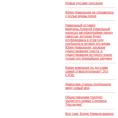
Новые русские сенсации
Юлия Навальная не справилась
с ролью вдовы героя
Навальный оставил
мемуары.Алексей Навальный
написал автобиографию перед
смертью, которая будет
опубликована в этом году,
сообщила в четверг его вдова
Юлия Навальная, раскрыв
существование текста, о
существовании которого знало
только его ближайшее окружен
Какая компания по доставке
самая отвратительная? Это
СДЭК.
Давосские старцы пообещали
миру новый мор
Общественники требуют
запретить роман Сорокина
"Наследие"
Все-таки, Борис Немцов важнее
..