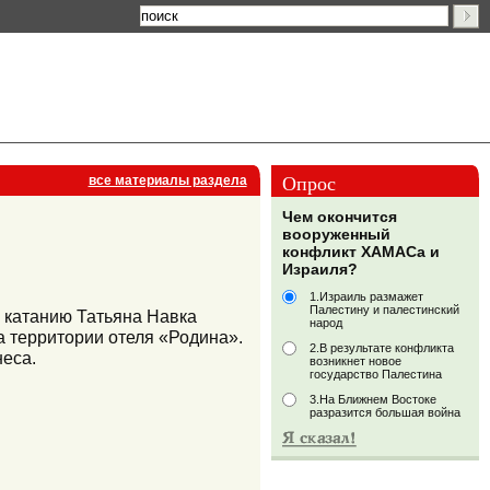
Опрос
все материалы раздела
Чем окончится
вооруженный
конфликт ХАМАСа и
Израиля?
1.Израиль размажет
Палестину и палестинский
 катанию Татьяна Навка
народ
а территории отеля «Родина».
2.В результате конфликта
неса.
возникнет новое
государство Палестина
3.На Ближнем Востоке
разразится большая война