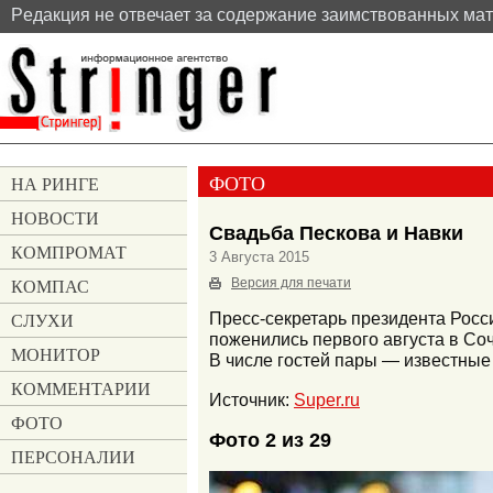
Pедакция не отвечает за содержание заимствованных ма
ФОТО
НА РИНГЕ
НОВОСТИ
Свадьба Пескова и Навки
КОМПРОМАТ
3 Августа 2015
КОМПАС
Версия для печати
СЛУХИ
Пресс-секретарь президента Росс
поженились первого августа в Со
МОНИТОР
В числе гостей пары — известные 
КОММЕНТАРИИ
Источник:
Super.ru
ФОТО
Фото 2 из 29
ПЕРСОНАЛИИ