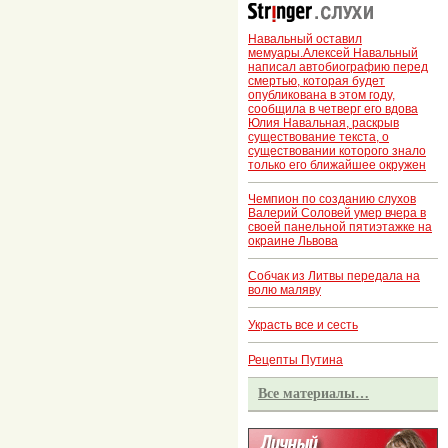
Навальный оставил
мемуары.Алексей Навальный
написал автобиографию перед
смертью, которая будет
опубликована в этом году,
сообщила в четверг его вдова
Юлия Навальная, раскрыв
существование текста, о
существовании которого знало
только его ближайшее окружен
Чемпион по созданию слухов
Валерий Соловей умер вчера в
своей панельной пятиэтажке на
окраине Львова
Собчак из Литвы передала на
волю маляву
Украсть все и сесть
Рецепты Путина
Все материалы…