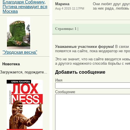
Благодаря Собянину,
Марина
Они любят друг друг
Путина ненавидит вся
за них рада, любовь 
Aug 4 2015 11:17PM
Москва
Страницы:
1 |
Уважаемые участники форума!
В связи
появятся на сайте, пока модератор не про
"Уродская весна"
Это не значит, что на сайте вводится но
а другого надежного способа борьбы с ни
Новотека
Добавить сообщение
Загружается, подождите...
Имя
Сообщение