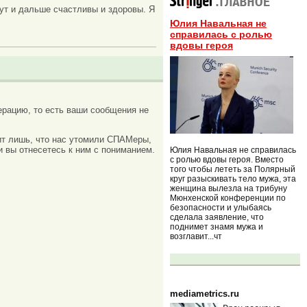
дут и дальше счастливы и здоровы. Я
Юлия Навальная не
справилась с ролью
вдовы героя
рацию, то есть ваши сообщения не
ачит лишь, что нас утомили СПАМеры,
и вы отнесетесь к ним с пониманием.
Юлия Навальная не справилась
с ролью вдовы героя. Вместо
того чтобы лететь за Полярный
круг разыскивать тело мужа, эта
женщина вылезла на трибуну
Мюнхенской конференции по
безопасности и улыбаясь
сделала заявление, что
поднимет знамя мужа и
возглавит...чт
mediametrics.ru