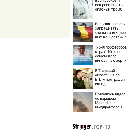
Врач раскрыл,
как распознать
опасный тромб
Бельгийцы стали
запрашивать
«визы традицион
ных ценностей» в
посольстве РФ
"Убил профессора
страх": Кто на
самом деле
виноват в смерти
ученого Зезина,
остановившего
В Тверской
мальчишек на
области из-за
поле с горохом
БПЛА пострадал
склад
Вайлдберриз и
постройки в СНТ
Появилось видео
– Новости Твери
со взрывом
и городов
Mercedes с
Тверской области
гендиректором
сегодня -
«Уралдронзавода
Afanasy.biz –
» на Урале
Тверские
новости. Новости