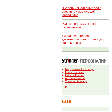
В колонии "Полярный волк"
внезапно умер Алексей
Навальный
РЭП-килограммы споют на
Евровидении
Умерла владелица
двухмиллиардной коллекции
Нина Молева
Моргульчик Александр
Каплун Герман
Собчак Ксения
Антонов Роман
Усманов Алишер
Еще…