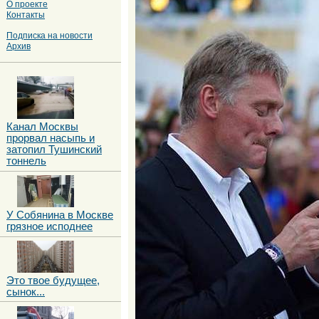
О проекте
Контакты
Подписка на новости
Архив
Канал Москвы
прорвал насыпь и
затопил Тушинский
тоннель
У Собянина в Москве
грязное исподнее
Это твое будущее,
сынок...