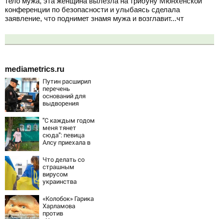
тело мужа, эта женщина вылезла на трибуну Мюнхенской
конференции по безопасности и улыбаясь сделала
заявление, что поднимет знамя мужа и возглавит...чт
mediametrics.ru
Путин расширил
перечень
оснований для
выдворения
мигрантов
"С каждым годом
меня тянет
сюда": певица
Алсу приехала в
татарскую
деревню, где
Что делать со
прошло ее
страшным
детство
вирусом
07/08/2026 –
украинства
Новости
«Колобок» Гарика
Харламова
против