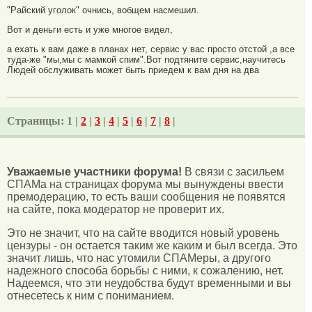
"Райский уголок" очнись, вобщем насмешил.
Вот и деньги есть и уже многое видел,
а ехать к вам даже в планах нет, сервис у вас просто отстой ,а все
туда-же "мы,мы с мамкой спим".Вот подтяните сервис,научитесь
Людей обслуживать может быть приедем к вам дня на два
Страницы:
1 |
2
|
3
|
4
|
5
|
6
|
7
|
8
|
Уважаемые участники форума!
В связи с засильем
СПАМа на страницах форума мы вынуждены ввести
премодерацию, то есть ваши сообщения не появятся
на сайте, пока модератор не проверит их.
Это не значит, что на сайте вводится новый уровень
цензуры - он остается таким же каким и был всегда. Это
значит лишь, что нас утомили СПАМеры, а другого
надежного способа борьбы с ними, к сожалению, нет.
Надеемся, что эти неудобства будут временными и вы
отнесетесь к ним с пониманием.