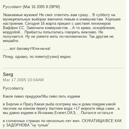
Руссобалт (Mar 16 2005 9:29PM)
Уважаемые мужики! Не смог ответить вам сразу... В субботу на
муниципальных выборах вмочили левым и коммунистам. Хорошее
настроение. Сегодня 16 марта пришел с шествия легионеров
Ваффен СС. Замочили коммунистов....А то крики, оскорбления,
мордобой... Прибалты попытались говорить вежливо. Не
получается. Ну не умеете жить по-человечески. Так другим не
мешайте.
......вот баламут!Кли-ни-ка!
Птицу, однако, по помету(гуано) видно.
Serg
Mar 17 2005 10:04AM
Руссобалту.
Какое пивко придурок!Мы пиво пить ездием
в Берлин и Прагу.Какая рыба осетрину мы и дома поедим,какой
песочек на южном берегу балтики вода +17 морозте яйца сами , а
мы давно ездием в Испанию,Египет,ОАЭ,....Пытался остаться
в солнечных странах по несколько лет жил. СКУКАТИЩА!ВСЕ КАК
у ЗАДОРНОВА "ну тупые"