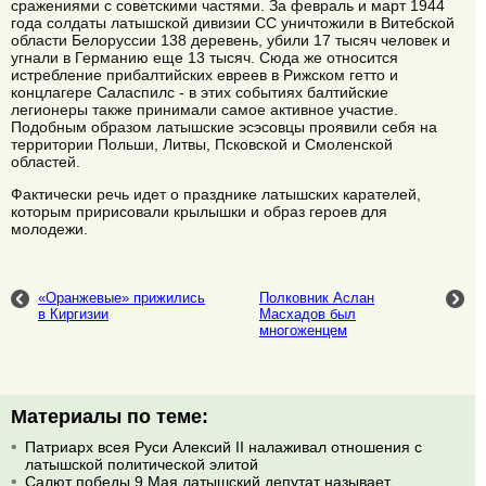
сражениями с советскими частями. За февраль и март 1944
года солдаты латышской дивизии СС уничтожили в Витебской
области Белоруссии 138 деревень, убили 17 тысяч человек и
угнали в Германию еще 13 тысяч. Сюда же относится
истребление прибалтийских евреев в Рижском гетто и
концлагере Саласпилс - в этих событиях балтийские
легионеры также принимали самое активное участие.
Подобным образом латышские эсэсовцы проявили себя на
территории Польши, Литвы, Псковской и Смоленской
областей.
Фактически речь идет о празднике латышских карателей,
которым пририсовали крылышки и образ героев для
молодежи.
«Оранжевые» прижились
Полковник Аслан
в Киргизии
Масхадов был
многоженцем
Материалы по теме:
Патриарх всея Руси Алексий II налаживал отношения с
латышской политической элитой
Салют победы 9 Мая латышский депутат называет