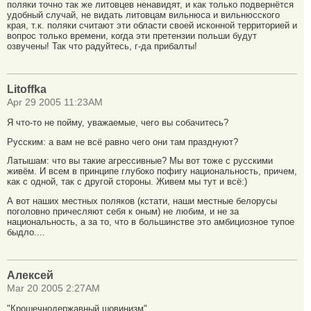
поляки точно так же литовцев ненавидят, и как только подвернётся
удобный случай, не видать литовцам вильнюса и вильнюсского
края, т.к. поляки считают эти области своей исконной территорией и
вопрос только времени, когда эти претензии польши будут
озвучены! Так что радуйтесь, г-да прибалты!
Litoffka
Apr 29 2005 11:23AM
Я что-то не пойму, уважаемые, чего вы собачитесь?
Русским: а вам не всё равно чего они там празднуют?
Латышам: что вы такие агрессивные? Мы вот тоже с русскими
живём. И всем в принципе глубоко пофигу национальность, причем,
как с одной, так с другой стороны. Живем мы тут и всё:)
А вот наших местных поляков (кстати, наши местные белорусы
поголовно причесляют себя к оным) не любим, и не за
национальность, а за то, что в большинстве это амбициозное тупое
быдло....
Алексей
Mar 20 2005 2:27AM
"Крошечнодержавный шовинизм"