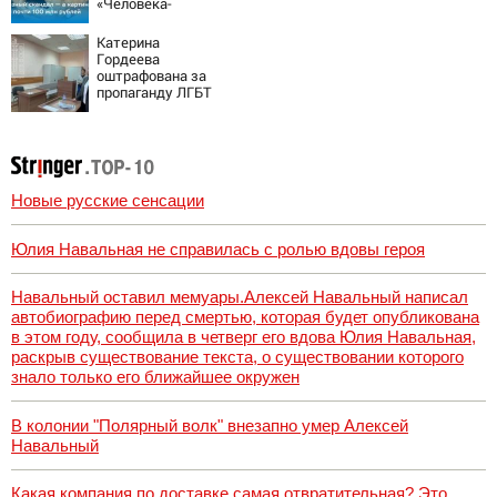
«Человека-
паука»: В сети
разгорелся
Катерина
грандиозный
Гордеева
скандал — а
оштрафована за
картина уже
пропаганду ЛГБТ
собрала почти
в интернете -
100 млн рублей
Новости на
Вести.ru
Новые русские сенсации
Юлия Навальная не справилась с ролью вдовы героя
Навальный оставил мемуары.Алексей Навальный написал
автобиографию перед смертью, которая будет опубликована
в этом году, сообщила в четверг его вдова Юлия Навальная,
раскрыв существование текста, о существовании которого
знало только его ближайшее окружен
В колонии "Полярный волк" внезапно умер Алексей
Навальный
Какая компания по доставке самая отвратительная? Это