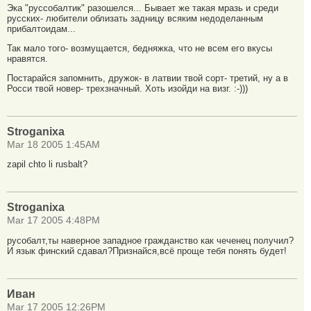
Эка "руссобалтик" разошелся... Бывает же такая мразь и среди
русских- любители облизать задницу всяким недоделанным
прибалтоидам...
Так мало того- возмущается, бедняжка, что не всем его вкусы
нравятся.
Постарайся запомнить, дружок- в латвии твой сорт- третий, ну а в
Росси твой новер- трехзначный. Хоть изойди на визг. :-)))
Stroganixa
Mar 18 2005 1:45AM
zapil chto li rusbalt?
Stroganixa
Mar 17 2005 4:48PM
русобалт,ты наверное западное гражданство как чеченец получил?
И язык финский сдавал?Признайся,всё проще тебя понять будет!
Иван
Mar 17 2005 12:26PM