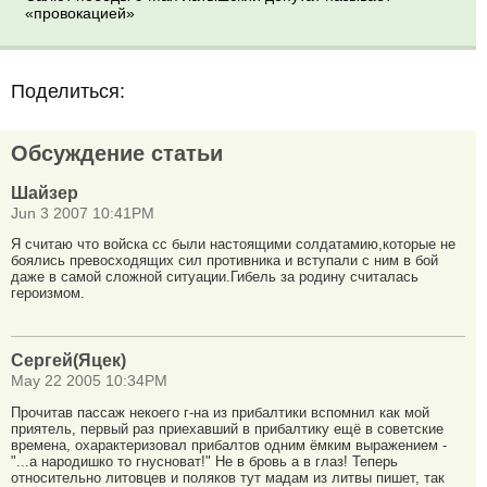
«провокацией»
Поделиться:
Обсуждение статьи
Шайзер
Jun 3 2007 10:41PM
Я считаю что войска сс были настоящими солдатамию,которые не
боялись превосходящих сил противника и вступали с ним в бой
даже в самой сложной ситуации.Гибель за родину считалась
героизмом.
Сергей(Яцек)
May 22 2005 10:34PM
Прочитав пассаж некоего г-на из прибалтики вспомнил как мой
приятель, первый раз приехавший в прибалтику ещё в советские
времена, охарактеризовал прибалтов одним ёмким выражением -
"...а народишко то гнусноват!" Не в бровь а в глаз! Теперь
относительно литовцев и поляков тут мадам из литвы пишет, так