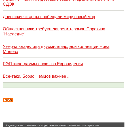
СДЭК.
Давосские старцы пообещали миру новый мор
Общественники требуют запретить роман Сорокина
"Наследие"
Умерла владелица двухмиллиардной коллекции Нина
Молева
РЭП-килограммы споют на Евровидении
Все-таки, Борис Немцов важнее ..
Pедакция не отвечает за содержание заимствованных материалов