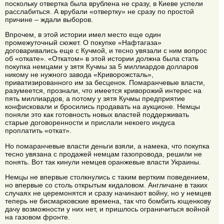
поскольку отвертка была врублена не сразу, в Киеве успели
расслабиться. А врубали «отвертку» не сразу по простой
причине – ждали выборов.
Впрочем, в этой истории имел место еще один
промежуточный сюжет. О покупке «Нафтагаза»
договаривались еще с Кучмой, и тесно увязали с ним вопрос
об «откате». «Откатом» в этой истории должна была стать
покупка немцами у зятя Кучмы за 5 миллиардов долларов
никому не нужного завода «Криворожсталь»,
приватизированного им за бесценок. Помаранчевые власти,
разумеется, прознали, что имеется криворожий интерес на
пять миллиардов, а потому у зятя Кучмы предприятие
конфисковали и бросились продавать на аукционе. Немцы
поняли это как готовность новых властей поддерживать
старые договоренности и прислали некоего индуса
проплатить «откат».
Но помаранчевые власти деньги взяли, а намека, что покупка
тесно увязана с продажей немцам газопровода, решили не
понять. Вот так кинули немцев оранжевые власти Украины.
Немцы не впервые столкнулись с таким вертким поведением,
но впервые со столь открытым кидаловом. Англичане в таких
случаях не церемонятся и сразу начинают войну, но у немцев
теперь не бисмарковские времена, так что бомбить ющенкову
дачу возможности у них нет, и пришлось ограничиться войной
на газовом фронте.