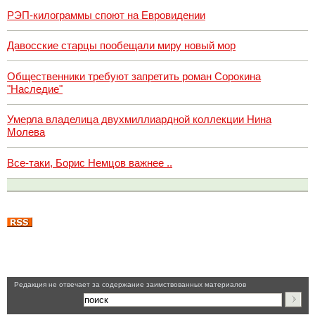
РЭП-килограммы споют на Евровидении
Давосские старцы пообещали миру новый мор
Общественники требуют запретить роман Сорокина
"Наследие"
Умерла владелица двухмиллиардной коллекции Нина
Молева
Все-таки, Борис Немцов важнее ..
Pедакция не отвечает за содержание заимствованных материалов