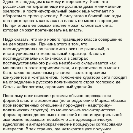
Здесь мы подходим к самому интересному. Ясно, что
российская нетократия еще не достигла даже минимальной
зрелости, а постиндустриальный рынок еще уступает по
оборотам энергосырьевому. В силу этого в ближайшие годы
она претендовать как класс на власть не может в принципе.
Но при этом в ее рамках вполне может сложиться сила,
которая сможет претендовать на власть.
Надо сказать, что мир нового правящего класса совершенно
не демократичен. Причина этого в том, что
постиндустриальная экономика носит не рыночный, а
институционально-монопольный характер. Власть в
постиндустриальных бизнесах и в секторах
постиндустриального рынка неизбежно складывается как
монопольно-волюнтаристическая, и ограничена она может
быть также не рыночным рычагом – волюнтаризмом
конкурентов и контрагентов. Положение куратора сети походит
на определение русского политического строя госпожою де
Сталь: «абсолютизм, ограниченный удавкой».
Поскольку политические режимы обычно порождаются
формой власти в экономике (по определению Маркса «базис»
производственных отношений порождает «надстройку»
политических структур), то монопольно-волюнтаристская
форма производственных отношений в постиндустриальной
экономике порождает неизбежно антидемократическую
идеологию и антидемократические процедуры согласования
интересов. В тех странах, где нетократия уже получила