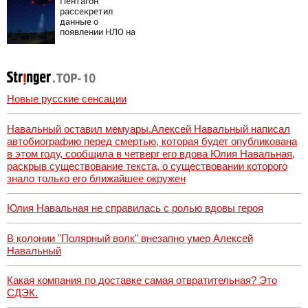
Пентагон
рассекретил
данные о
появлении НЛО на
Ближнем Востоке
Новые русские сенсации
Навальный оставил мемуары.Алексей Навальный написал
автобиографию перед смертью, которая будет опубликована
в этом году, сообщила в четверг его вдова Юлия Навальная,
раскрыв существование текста, о существовании которого
знало только его ближайшее окружен
Юлия Навальная не справилась с ролью вдовы героя
В колонии "Полярный волк" внезапно умер Алексей
Навальный
Какая компания по доставке самая отвратительная? Это
СДЭК.