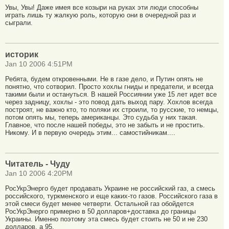
Увы, Увы! Даже имея все козыри на руках эти люди способны
играть лишь ту жалкую роль, которую они в очередной раз и
сыграли.
историк
Jan 10 2006 4:51PM
Ребята, будем откровенными. Не в газе дело, и Путин опять не
понятно, что сотворил. Просто хохлы гниды и предатели, и всегда
такими были и остануться. В нашей Россиянии уже 15 лет идет все
через задницу, хохлы - это повод дать выход пару. Хохлов всегда
построят, не важно кто, то поляки их строили, то русские, то немцы,
потом опять мы, теперь американцы. Это судьба у них такая.
Главное, что после нашей победы, это не забыть и не простить.
Никому. И в первую очередь этим... самостийникам....
Читатель - Чуду
Jan 10 2006 4:20PM
РосУкрЭнерго будет продавать Украине не российский газ, а смесь
российского, туркменского и еще каких-то газов. Российского газа в
этой смеси будет менее четверти. Остальной газ обойдется
РосУкрЭнерго примерно в 50 долларов+доставка до границы
Украины. Именно поэтому эта смесь будет стоить не 50 и не 230
долларов, а 95.