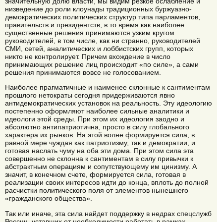
значительную долю власти, мы видим резкое ослабление и
низведение до роли клоунады традиционных буржуазно-
демократических политических структур типа парламентов,
правительств и президентств, в то время как наиболее
существенные решения принимаются узким кругом
руководителей, в том числе, как ни странно, руководителей
СМИ, сетей, аналитических и лоббистских групп, которых
никто не контролирует. Причем вхождение в число
принимающих решение лиц происходит «по силе», а сами
решения принимаются вовсе не голосованием.
Наиболее прагматичные и наименее склонные к сантиментам
прошлого нетократы сегодня придерживаются явно
антидемократических установок на реальность. Эту идеологию
постепенно оформляют наиболее сильные аналитики и
идеологи этой среды. При этом их идеология заодно и
абсолютно антипатриотична, просто в силу глобального
характера их рынков. На этой волне формируется сила, в
равной мере чуждая как патриотизму, так и демократии, и
готовая наслать чуму на оба эти дома. При этом сила эта
совершенно не склонна к сантиментам в силу привычки к
абстрактным операциям и сопутствующему им цинизму. А
значит, в конечном счете, формируется сила, готовая в
реализации своих интересов идти до конца, вплоть до полной
расчистки политического поля от элементов нынешнего
«гражданского общества».
Так или иначе, эта сила найдет поддержку в недрах спецслужб
России, уставших от необходимости работать в рамках