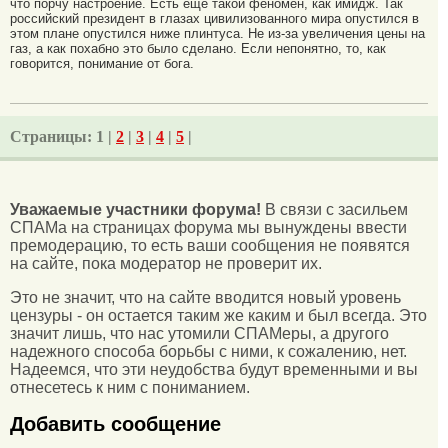
что порчу настроение. Есть еще такой феномен, как имидж. Так
российский президент в глазах цивилизованного мира опустился в
этом плане опустился ниже плинтуса. Не из-за увеличения цены на
газ, а как похабно это было сделано. Если непонятно, то, как
говорится, понимание от бога.
Страницы:
1 |
2
|
3
|
4
|
5
|
Уважаемые участники форума!
В связи с засильем
СПАМа на страницах форума мы вынуждены ввести
премодерацию, то есть ваши сообщения не появятся
на сайте, пока модератор не проверит их.
Это не значит, что на сайте вводится новый уровень
цензуры - он остается таким же каким и был всегда. Это
значит лишь, что нас утомили СПАМеры, а другого
надежного способа борьбы с ними, к сожалению, нет.
Надеемся, что эти неудобства будут временными и вы
отнесетесь к ним с пониманием.
Добавить сообщение