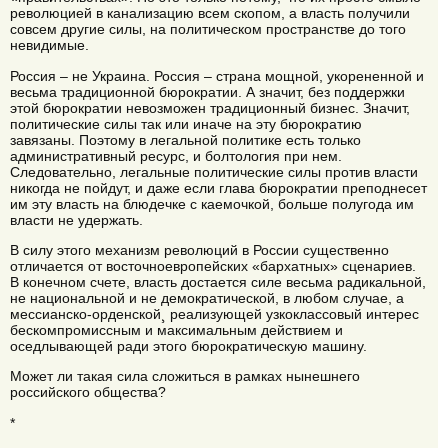
революцией в канализацию всем скопом, а власть получили
совсем другие силы, на политическом пространстве до того
невидимые.
Россия – не Украина. Россия – страна мощной, укорененной и
весьма традиционной бюрократии. А значит, без поддержки
этой бюрократии невозможен традиционный бизнес. Значит,
политические силы так или иначе на эту бюрократию
завязаны. Поэтому в легальной политике есть только
административный ресурс, и болтология при нем.
Следовательно, легальные политические силы против власти
никогда не пойдут, и даже если глава бюрократии преподнесет
им эту власть на блюдечке с каемочкой, больше полугода им
власти не удержать.
В силу этого механизм революций в России существенно
отличается от восточноевропейских «бархатных» сценариев.
В конечном счете, власть достается силе весьма радикальной,
не национальной и не демократической, в любом случае, а
мессианско-орденской¸ реализующей узкоклассовый интерес
бескомпромиссным и максимальным действием и
оседлывающей ради этого бюрократическую машину.
Может ли такая сила сложиться в рамках нынешнего
российского общества?
*