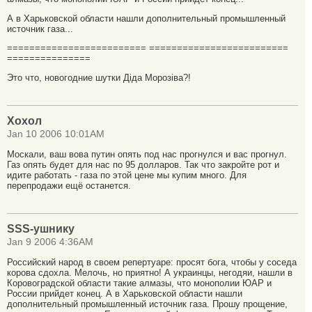
А в Харьковской области нашли дополнительный промышленный
источник газа...
========================= =========================
===============
Это что, новогодние шутки Дiда Морозiва?!
Хохол
Jan 10 2006 10:01AM
Москали, ваш вова путин опять под нас прогнулся и вас прогнул.
Газ опять будет для нас по 95 долларов. Так что закройте рот и
идите работать - газа по этой цене мы купим много. Для
перепродажи ещё останется.
SSS-ушнику
Jan 9 2006 4:36AM
Российский народ в своем репертуаре: просят бога, чтобы у соседа
корова сдохла. Мелочь, но приятно! А украинцы, негодяи, нашли в
Коровоградской области такие алмазы, что монополии ЮАР и
России прийдет конец. А в Харьковской области нашли
дополнительный промышленный источник газа. Прошу прощение,