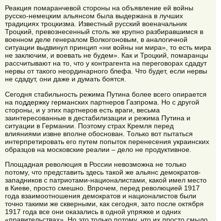
Реакция помаранчевой стороны на объявление ей войны
русско-немецким альянсом была выдержана в лучших
традициях троцкизма. Известный русский военачальник
Троцкий, превознесенный столь же крупно разбиравшимся в
военном деле генералом Волкогоновым, в аналогичной
ситуации выдвинул принцип «ни войны ни мира», то есть мира
не заключим, и воевать не будем». Как и Троцкий, помаранцы
рассчитывают на то, что у контрагента на переговорах сдадут
нервы от такого неординарного блефа. Что будет, если нервы
не сдадут, они даже и думать боятся.
Сегодня стабильность режима Путина более всего опирается
на поддержку германских партнеров Газпрома. Но с другой
стороны, и у этих партнеров есть враги, весьма
заинтересованные в дестабилизации и режима Путина и
ситуации в Германии. Поэтому страх Кремля перед
влияниями извне вполне обоснован. Только вот пытаться
интерпретировать его путем попыток перенесения украинских
образцов на московские реалии – дело не продуктивное.
Площадная революция в России невозможна не только
потому, что представить здесь такой же альянс демократов-
западников с патриотами-националистами, какой имел место
в Киеве, просто смешно. Впрочем, перед революцией 1917
года взаимоотношения демократов и националистов были
точно такими же скверными, как сегодня, зато после октября
1917 года все они оказались в одной упряжке и одних
«правительствах». Но это только потому, что их просто смыло