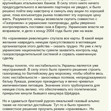
крупнейших итальянских банков. В силу этого никто ничего
предосудительного в желаниях партнера не увидел, и было
решено пойти ему навстречу и скинуть ему акции по хорошей
цене, пока конъюнктура рынка позволяет эту хорошую цену
взять. Разумеется, немцы возжелали скупить совместно с
«Газпромом» и украинские газопроводы, дабы уверенно
контролировать поставки газа в Европу. Украинские власти не
возражали, и дело к концу 2004 года было уже на мази.
Но «оранжевая революция» спутала все карты. В какой мере
желание навредить немцам присутствовало в мотивации
организаторов этого действа – сказать трудно. Но уже к лету
украинские националисты сумели захватить контроль над
газораспределительной системой и сорвать намеченную
сделку.
Немцы поняли, что нестабильность Украины является уже
неустранимой. В силу этого было принято решение строить
газопровод по балтийскому дну морскому, чтобы обойти весь
пояс нестабильности – заносчивых поляков, непредсказуемого
батьку Лукаша, рижскую президентшу и вечно чреватых
импичментами литовцев. Значение этого трубопроекта для
немцев столь велико, что обеспечивать его политическое
прикрытие кинули бывшего канцлера Шрёдера.
Но и сдаваться братский рурско-ямальский газовый альянс
также не посчитал достойным. Тут-то и было принято
совместное решение проучить режим «оранжевых». Но