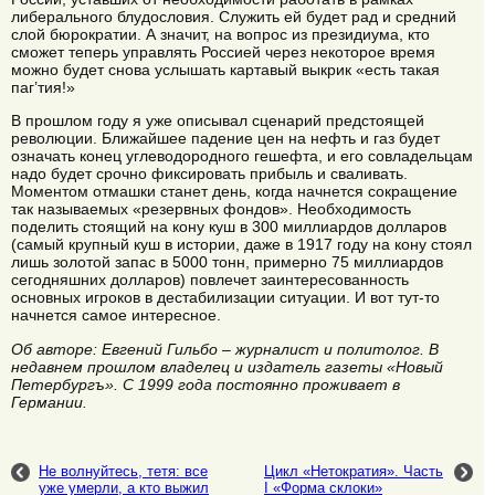
либерального блудословия. Служить ей будет рад и средний
слой бюрократии. А значит, на вопрос из президиума, кто
сможет теперь управлять Россией через некоторое время
можно будет снова услышать картавый выкрик «есть такая
паг’тия!»
В прошлом году я уже описывал сценарий предстоящей
революции. Ближайшее падение цен на нефть и газ будет
означать конец углеводородного гешефта, и его совладельцам
надо будет срочно фиксировать прибыль и сваливать.
Моментом отмашки станет день, когда начнется сокращение
так называемых «резервных фондов». Необходимость
поделить стоящий на кону куш в 300 миллиардов долларов
(самый крупный куш в истории, даже в 1917 году на кону стоял
лишь золотой запас в 5000 тонн, примерно 75 миллиардов
сегодняшних долларов) повлечет заинтересованность
основных игроков в дестабилизации ситуации. И вот тут-то
начнется самое интересное.
Об авторе: Евгений Гильбо – журналист и политолог. В
недавнем прошлом владелец и издатель газеты «Новый
Петербургъ». С 1999 года постоянно проживает в
Германии.
Не волнуйтесь, тетя: все
Цикл «Нетократия». Часть
уже умерли, а кто выжил
I «Форма склоки»