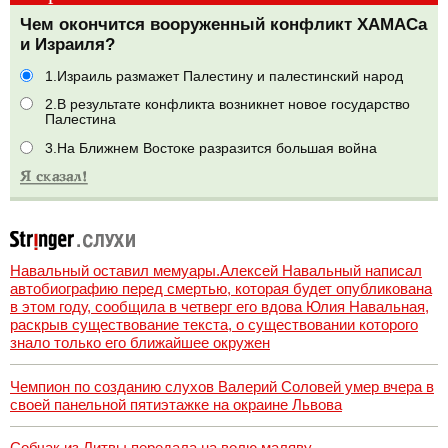
Чем окончится вооруженный конфликт ХАМАСа
и Израиля?
1.Израиль размажет Палестину и палестинский народ
2.В результате конфликта возникнет новое государство
Палестина
3.На Ближнем Востоке разразится большая война
Навальный оставил мемуары.Алексей Навальный написал
автобиографию перед смертью, которая будет опубликована
в этом году, сообщила в четверг его вдова Юлия Навальная,
раскрыв существование текста, о существовании которого
знало только его ближайшее окружен
Чемпион по созданию слухов Валерий Соловей умер вчера в
своей панельной пятиэтажке на окраине Львова
Собчак из Литвы передала на волю маляву