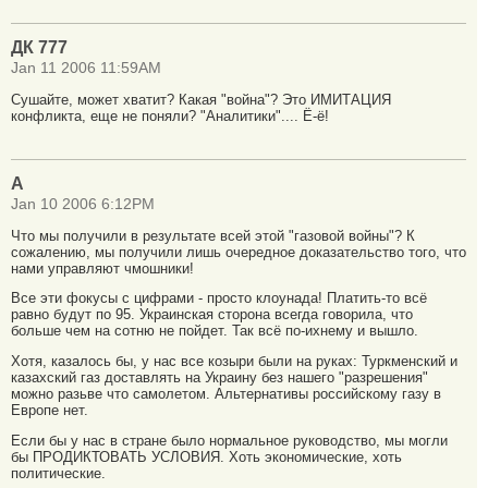
ДК 777
Jan 11 2006 11:59AM
Cушайте, может хватит? Какая "война"? Это ИМИТАЦИЯ
конфликта, еще не поняли? "Аналитики".... Ё-ё!
А
Jan 10 2006 6:12PM
Что мы получили в результате всей этой "газовой войны"? К
сожалению, мы получили лишь очередное доказательство того, что
нами управляют чмошники!
Все эти фокусы с цифрами - просто клоунада! Платить-то всё
равно будут по 95. Украинская сторона всегда говорила, что
больше чем на сотню не пойдет. Так всё по-ихнему и вышло.
Хотя, казалось бы, у нас все козыри были на руках: Туркменский и
казахский газ доставлять на Украину без нашего "разрешения"
можно разьве что самолетом. Альтернативы российскому газу в
Европе нет.
Если бы у нас в стране было нормальное руководство, мы могли
бы ПРОДИКТОВАТЬ УСЛОВИЯ. Хоть экономические, хоть
политические.