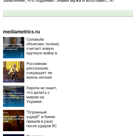
заявление, что поднимет знамя мужа и возглавит...чт
mediametrics.ru
Соловьёв
объяснил, почему
считает новую
крупную войну в
Европе
неизбежной
Россиянам
рассказали,
сокращает ли
жизнь ночная
работа
Европа не знает,
что делать с
миром на
Украине:
остановка боев
грозит для нее
"Огромный
хаосом
ущерб": в Киеве
пришли в ужас
после ударов ВС
России