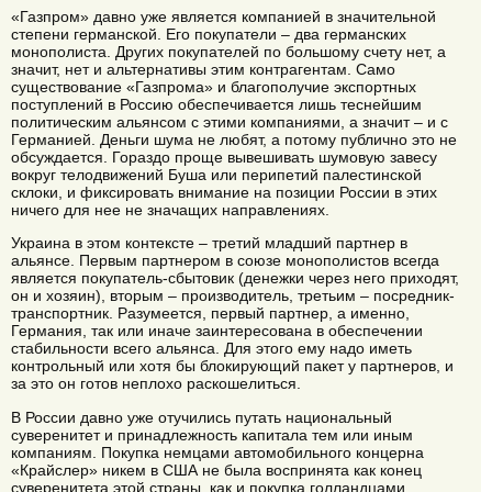
«Газпром» давно уже является компанией в значительной
степени германской. Его покупатели – два германских
монополиста. Других покупателей по большому счету нет, а
значит, нет и альтернативы этим контрагентам. Само
существование «Газпрома» и благополучие экспортных
поступлений в Россию обеспечивается лишь теснейшим
политическим альянсом с этими компаниями, а значит – и с
Германией. Деньги шума не любят, а потому публично это не
обсуждается. Гораздо проще вывешивать шумовую завесу
вокруг телодвижений Буша или перипетий палестинской
склоки, и фиксировать внимание на позиции России в этих
ничего для нее не значащих направлениях.
Украина в этом контексте – третий младший партнер в
альянсе. Первым партнером в союзе монополистов всегда
является покупатель-сбытовик (денежки через него приходят,
он и хозяин), вторым – производитель, третьим – посредник-
транспортник. Разумеется, первый партнер, а именно,
Германия, так или иначе заинтересована в обеспечении
стабильности всего альянса. Для этого ему надо иметь
контрольный или хотя бы блокирующий пакет у партнеров, и
за это он готов неплохо раскошелиться.
В России давно уже отучились путать национальный
суверенитет и принадлежность капитала тем или иным
компаниям. Покупка немцами автомобильного концерна
«Крайслер» никем в США не была воспринята как конец
суверенитета этой страны, как и покупка голландцами