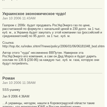
Украинское экономическое чудо!
Jan 10 2006 11:43AM
Газпром с 2006г. будет продавать РосУкрЭнерго газ по цене,
рассчитанной по формуле с начальной ценой в 230 долл. за 1 тыс.
куб. м., а Украина будет закупать у этой компании газ (российский и
среднеазиатский) по 95 долл. за 1 тыс. куб. м.
Ссылка:
http://top.rbc.ru/index.shtml?/news/policy/2006/01/06/06181048_bod.shtml
Автор этого "чуда" несомненно ВВПутин. Наверное эта
РосУкрЭнерго его компания, а сам он Дед Мороз и будет дарить
хохлам по 135 $ (230-95) за каждую тыс. куб. м. газа, которую они
будут потреблять.
Роман
Jan 10 2006 11:38AM
SSS-ушнику
Jan 9 2006 4:36AM
...А украинцы, негодяи, нашли в Коровоградской области такие
алмазы, что монополии ЮАР и России прийдет конец...