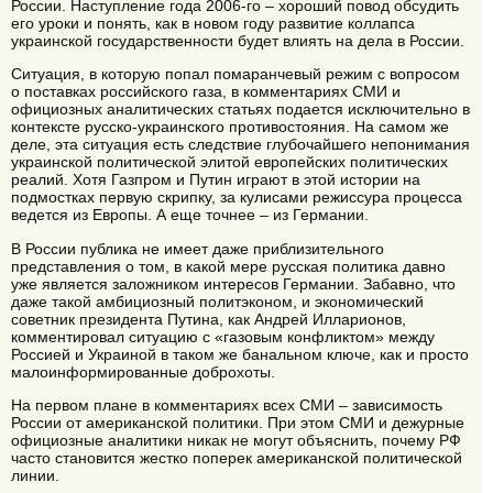
России. Наступление года 2006-го – хороший повод обсудить
его уроки и понять, как в новом году развитие коллапса
украинской государственности будет влиять на дела в России.
Ситуация, в которую попал помаранчевый режим с вопросом
о поставках российского газа, в комментариях СМИ и
официозных аналитических статьях подается исключительно в
контексте русско-украинского противостояния. На самом же
деле, эта ситуация есть следствие глубочайшего непонимания
украинской политической элитой европейских политических
реалий. Хотя Газпром и Путин играют в этой истории на
подмостках первую скрипку, за кулисами режиссура процесса
ведется из Европы. А еще точнее – из Германии.
В России публика не имеет даже приблизительного
представления о том, в какой мере русская политика давно
уже является заложником интересов Германии. Забавно, что
даже такой амбициозный политэконом, и экономический
советник президента Путина, как Андрей Илларионов,
комментировал ситуацию с «газовым конфликтом» между
Россией и Украиной в таком же банальном ключе, как и просто
малоинформированные доброхоты.
На первом плане в комментариях всех СМИ – зависимость
России от американской политики. При этом СМИ и дежурные
официозные аналитики никак не могут объяснить, почему РФ
часто становится жестко поперек американской политической
линии.