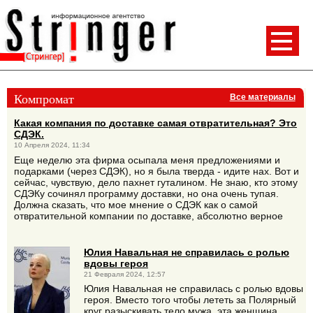
Компромат
Все материалы
Какая компания по доставке самая отвратительная? Это
СДЭК.
10 Апреля 2024, 11:34
Еще неделю эта фирма осыпала меня предложениями и
подарками (через СДЭК), но я была тверда - идите нах. Вот и
сейчас, чувствую, дело пахнет гуталином. Не знаю, кто этому
СДЭКу сочинял программу доставки, но она очень тупая.
Должна сказать, что мое мнение о СДЭК как о самой
отвратительной компании по доставке, абсолютно верное
Юлия Навальная не справилась с ролью
вдовы героя
21 Февраля 2024, 12:57
Юлия Навальная не справилась с ролью вдовы
героя. Вместо того чтобы лететь за Полярный
круг разыскивать тело мужа, эта женщина