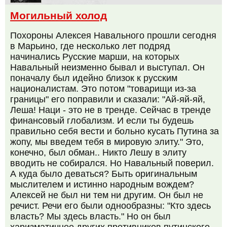
Могильный холод
Похороны Алексея Навального прошли сегодня
в Марьино, где несколько лет подряд
начинались Русские марши, на которых
Навальный неизменно бывал и выступал. Он
поначалу был идейно близок к русским
националистам. Это потом "товарищи из-за
границы" его поправили и сказали: "Ай-яй-яй,
Леша! Наци - это не в тренде. Сейчас в тренде
финансовый глобализм. И если ты будешь
правильно себя вести и больно кусать Путина за
жопу, мы введем тебя в мировую элиту." Это,
конечно, был обман.. Никто Лешу в элиту
вводить не собирался. Но Навальный поверил.
А куда было деваться? Быть оригинальным
мыслителем и истинно народным вождем?
Алексей не был ни тем ни другим. Он был не
речист. Речи его были однообразны: "Кто здесь
власть? Мы здесь власть." Но он был
харизматичнее других противников путинского