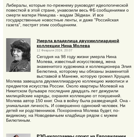
Либералы, которые по-прежнему руководят идеологической
повесткой в этой стране, унавозили весь ФБ сообщениями о
смерти матери Немцова - мадам Эйдман. И все
государственные новостные ленты, и даже "Российская
газета", пестрят этим сообщениям.
Умерла владелица двухмиллиардной
коллекции Нина Молева
12 Февраля 2024, 20:07
Сегодня на 98 году жизни умерла Нина
Молева, известный искусствовед, жена
знаменитого художника и коллекционера Элия
Белютина, которому мы обязаны знаменитой
выставкой в Манеже, которую громил Хрущев.
Молева завещала двухмиллиардную коллекцию живописи и
предметов искусства России. Около квартиры Молевой на
Никитском бульваре последние двадцать лет дежурили
милицейские наряды, охраняя коллекцию от покушений.
Молева автор 150 книг. Она в войну была разведчицей. Она -
уникальная личность. И совершенно одинокий человек. Ни
детей ни родственников. Похоронена Молева будет, по-
видимому, на Новодевичьем кладбище рядом с мужем
Билютиным.
РЭП-килограммы споют на Евровидении