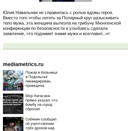
Юлия Навальная не справилась с ролью вдовы героя.
Вместо того чтобы лететь за Полярный круг разыскивать
тело мужа, эта женщина вылезла на трибуну Мюнхенской
конференции по безопасности и улыбаясь сделала
заявление, что поднимет знамя мужа и возглавит...чт
mediametrics.ru
Пожар в больнице
в Подольске
ликвидирован,
проведена
эвакуация
Мэр Нагасаки
прямо указал, что
бомбу на город
сбросил
американский
самолет
Собянин сообщил
об уничтожении
трёх дронов над