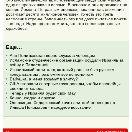
одну из правых школ в исламе. В основном они проживают на
севере Йемена. По разным оценкам, численность движения
достигает десяти миллионов человек, то есть это треть
населения страны. Запоминать это или даже пытаться понять
- не надо. Надо просто помнить, что это военизированные
мракобесы.
Еще…
Аня Политковская верно служила чеченцам
Исламские студенческие организации осудили Израиль за
войну с Палестиной
Израильский политолог, который раньше был русским
консультантом , разложил все по полочкам
Бабушка, а меня возьмут в элитку?
США взорвали северные газопроводы, чтобы европейцы
сдохли от холода
Теперь у Израиля будет свой Мау
Конно, людно и оружно
Оппозиция: Ходорковский хочет элитный переворот, а
Илюша Пономарев - народное восстание