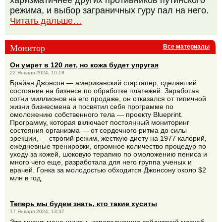
режима, и выбор заграничных гуру пал на него.
Читать дальше…
Монитор
Все материалы
Он умрет в 120 лет, но кожа будет упругая
22 Января 2024, 10:18
Брайан Джонсон — американский стартапер, сделавший
состояние на бизнесе по обработке платежей. Заработав
сотни миллионов на его продаже, он отказался от типичной
жизни бизнесмена и посвятил себя программе по
омоложению собственного тела — проекту Blueprint.
Программу, которая включает постоянный мониторинг
состояния организма — от сердечного ритма до силы
эрекции, — строгий режим, жесткую диету на 1977 калорий,
ежедневные тренировки, огромное количество процедур по
уходу за кожей, шоковую терапию по омоложению пениса и
много чего еще, разработала для него группа ученых и
врачей. Гонка за молодостью обходится Джонсону около $2
млн в год.
Теперь мы будем знать, кто такие хуситы
17 Января 2024, 13:37
Это мусульмане-шииты, исповедующие зейдитский мазхаб,