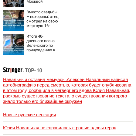
Москвой
Вместо свадьбы
– похороны: отец
смотрел на свою
мертвую 16-
летнюю дочь и не
мог сдержать
Итоги 40-
слезы
дневного плана
Зеленского по
принуждению к
миру: как
ответила Россия,
полный разбор
провала операции
Украины от
военкора Коца
Навальный оставил мемуары.Алексей Навальный написал
автобиографию перед смертью, которая будет опубликована
в этом году, сообщила в четверг его вдова Юлия Навальная,
раскрыв существование текста, о существовании которого
знало только его ближайшее окружен
Новые русские сенсации
Юлия Навальная не справилась с ролью вдовы героя