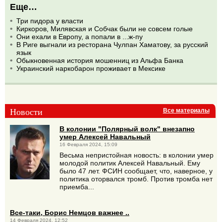
Еще…
Три пидора у власти
Киркоров, Милявская и Собчак были не совсем голые
Они ехали в Европу, а попали в ...ж-пу
В Риге выгнали из ресторана Чулпан Хаматову, за русский
язык
Обыкновенная история мошенниц из Альфа Банка
Украинский наркобарон проживает в Мексике
Новости
Все материалы
В колонии "Полярный волк" внезапно
умер Алексей Навальный
16 Февраля 2024, 15:09
Весьма непристойная новость: в колонии умер
молодой политик Алексей Навальный. Ему
было 47 лет. ФСИН сообщает, что, наверное, у
политика оторвался тромб. Против тромба нет
приемба...
Все-таки, Борис Немцов важнее ..
14 Февраля 2024, 12:52