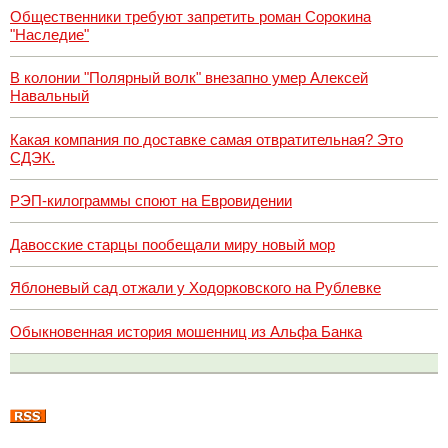
Общественники требуют запретить роман Сорокина
"Наследие"
В колонии "Полярный волк" внезапно умер Алексей
Навальный
Какая компания по доставке самая отвратительная? Это
СДЭК.
РЭП-килограммы споют на Евровидении
Давосские старцы пообещали миру новый мор
Яблоневый сад отжали у Ходорковского на Рублевке
Обыкновенная история мошенниц из Альфа Банка