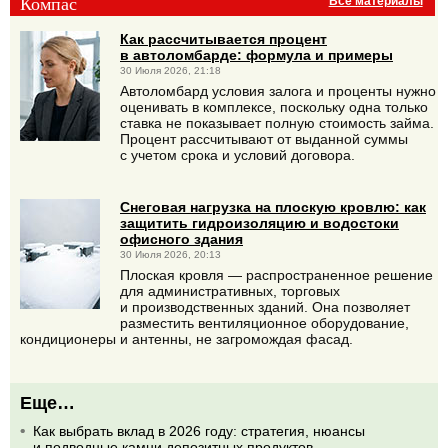
Компас
Все материалы
Как рассчитывается процент
в автоломбарде: формула и примеры
30 Июля 2026, 21:18
Автоломбард условия залога и проценты нужно
оценивать в комплексе, поскольку одна только
ставка не показывает полную стоимость займа.
Процент рассчитывают от выданной суммы
с учетом срока и условий договора.
Снеговая нагрузка на плоскую кровлю: как
защитить гидроизоляцию и водостоки
офисного здания
30 Июля 2026, 20:13
Плоская кровля — распространенное решение
для административных, торговых
и производственных зданий. Она позволяет
разместить вентиляционное оборудование,
кондиционеры и антенны, не загромождая фасад.
Еще…
Как выбрать вклад в 2026 году: стратегия, нюансы
и подводные камни депозитных продуктов