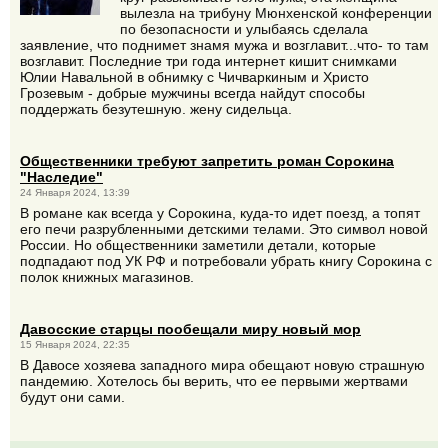
вылезла на трибуну Мюнхенской конференции
по безопасности и улыбаясь сделала
заявление, что поднимет знамя мужа и возглавит...что- то там
возглавит. Последние три года интернет кишит снимками
Юлии Навальной в обнимку с Чичваркиным и Христо
Грозевым - добрые мужчины всегда найдут способы
поддержать безутешную. жену сидельца.
Общественники требуют запретить роман Сорокина
"Наследие"
24 Января 2024, 13:39
В романе как всегда у Сорокина, куда-то идет поезд, а топят
его печи разрубленными детскими телами. Это символ новой
России. Но общественники заметили детали, которые
подпадают под УК РФ и потребовали убрать книгу Сорокина с
полок книжных магазинов.
Давосские старцы пообещали миру новый мор
15 Января 2024, 22:35
В Давосе хозяева западного мира обещают новую страшную
пандемию. Хотелось бы верить, что ее первыми жертвами
будут они сами.