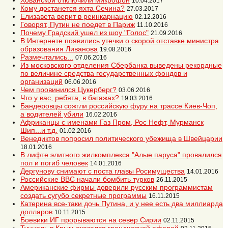
Хованской отключили микрофон
10.04.2017
Кому достанется яхта Сечина?
27.03.2017
Елизавета верит в реинкарнацию
02.12.2016
Говорят, Путин не поедет в Париж
11.10.2016
Почему Градский ушел из шоу "Голос"
21.09.2016
В Интернете появились утечки о скорой отставке министра
образования Ливанова
19.08.2016
Размечтались...
07.06.2016
Из московского отделения Сбербанка выведены рекордные
по величине средства государственных фондов и
организаций
06.06.2016
Чем провинился Цукерберг?
03.06.2016
Что у вас, ребята, в багажах?
19.03.2016
Бандеровцы сожгли российскую фуру на трассе Киев-Чоп,
а водителей убили
16.02.2016
Африканцы с именами Газ Пром, Рос Нефт, Мурманск
Шип...и т.д.
01.02.2016
Венедиктов попросил политического убежища в Швейцарии
18.01.2016
В лифте элитного жилкомплекса "Алые паруса" провалился
пол и погиб человек
14.01.2016
Дергунову снимают с поста главы Росимущества
14.01.2016
Российские ВВС начали бомбить турков
26.11.2015
Американские фирмы доверили русским программистам
создать сугубо секретные программы
16.11.2015
Катерина все-таки дочь Путина, и у нее есть два миллиарда
долларов
10.11.2015
Боевики ИГ прорываются на север Сирии
02.11.2015