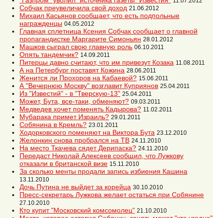
"Газпром" уволил "источника газеты "Известия"
11.07.2012
Собчак преувеличила свой доход
21.06.2012
Михаил Касьянов сообщает, что есть подпольные
награжденцы
04.05.2012
Главная сплетница Ксения Собчак сообщает о главной
пропагандистке Маргарите Симоньян
28.01.2012
Машков сыграл свою главную роль
06.10.2011
Опять тандемчик?
14.09.2011
Питерцы давно считают, что им привезут Козака
11.08.2011
А на Петербург поставят Кожина
28.06.2011
Женится ли Прохоров на Кабаевой?
15.06.2011
А "Вечернюю Москву" возглавит Куприянов
25.04.2011
Из "Известий" - в "Тверскую-13"
25.04.2011
Может, Бута, все-таки, обменяют?
09.03.2011
Медведев хочет поменять Кадырова?
11.02.2011
Мубарака примет Израиль?
29.01.2011
Собянина в Кремль?
23.01.2011
Ходорковского поменяют на Виктора Бута
23.12.2010
Желонкин снова пробрался на ТВ
24.11.2010
На место Ткачева сядет Дерипаска?
24.11.2010
Передаст Николай Алексеев сообщил, что Лужкову
отказали в британской визе
15.11.2010
За сколько менты продали запись избиения Кашина
13.11.2010
Дочь Путина не выйдет за корейца
30.10.2010
Пресс-секретарь Лужкова желает остаться при Собянине
27.10.2010
Кто купит "Московский комсомолец"
21.10.2010