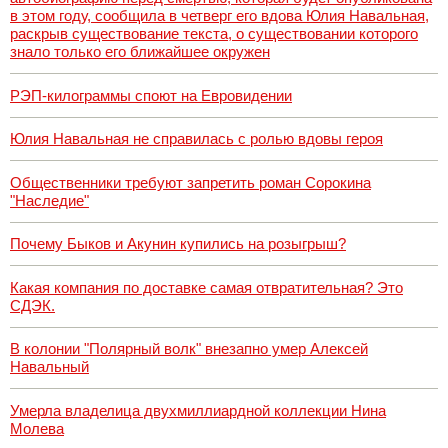
в этом году, сообщила в четверг его вдова Юлия Навальная,
раскрыв существование текста, о существовании которого
знало только его ближайшее окружен
РЭП-килограммы споют на Евровидении
Юлия Навальная не справилась с ролью вдовы героя
Общественники требуют запретить роман Сорокина
"Наследие"
Почему Быков и Акунин купились на розыгрыш?
Какая компания по доставке самая отвратительная? Это
СДЭК.
В колонии "Полярный волк" внезапно умер Алексей
Навальный
Умерла владелица двухмиллиардной коллекции Нина
Молева