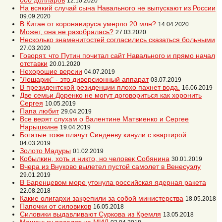
000 долларов
12.10.2020
На всякий случай сына Навального не выпускают из России
09.09.2020
В Китае от коронавируса умерло 20 млн?
14.04.2020
Может, она не разобралась?
27.03.2020
Несколько знаменитостей согласились сказаться больными
27.03.2020
Говорят. что Путин почитал сайт Навального и прямо начал
отставки
20.01.2020
Нехорошие версии
04.07.2019
"Лошарик" - это диверсионный аппарат
03.07.2019
В президентской резиденции плохо пахнет вода.
16.06.2019
Две семьи Доренко не могут договориться как хоронить
Сергея
10.05.2019
Папа любит
29.04.2019
Все верят слухам о Валентине Матвиенко и Сергее
Нарышкине
19.04.2019
Богатые тоже плачут Синдееву кинули с квартирой.
04.03.2019
Золото Мадуры
01.02.2019
Кобылкин, хоть и никто, но человек Собянина
30.01.2019
Вчера из Внуково вылетел пустой самолет в Венесуэлу
29.01.2019
В Баренцевом море утонула российская ядерная ракета
22.08.2018
Какие олигархи закрепили за собой министерства
18.05.2018
Папочки от силовиков
16.05.2018
Силовики выдавливают Суркова из Кремля
13.05.2018