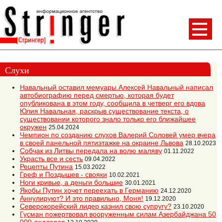
Слухи
Навальный оставил мемуары.Алексей Навальный написал
автобиографию перед смертью, которая будет
опубликована в этом году, сообщила в четверг его вдова
Юлия Навальная, раскрыв существование текста, о
существовании которого знало только его ближайшее
окружен
25.04.2024
Чемпион по созданию слухов Валерий Соловей умер вчера
в своей панельной пятиэтажке на окраине Львова
28.10.2023
Собчак из Литвы передала на волю маляву
01.11.2022
Украсть все и сесть
09.04.2022
Рецепты Путина
15.03.2022
Греф и Поздышев - свояки
10.02.2021
Ноги кривые, а деньги большие
30.01.2021
Якобы Путин хочет переехать в Германию
24.12.2020
Аннулируют? И это правильно, Моня!
19.12.2020
Северокорейский лидер казнил свою супругу?
23.10.2020
Гусман пожертвовал вооруженным силам Азербайджана 50