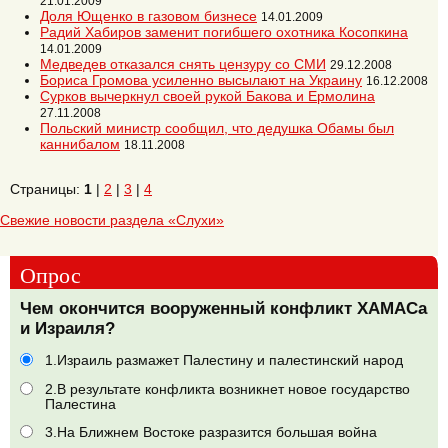
21.01.2009
Доля Ющенко в газовом бизнесе
14.01.2009
Радий Хабиров заменит погибшего охотника Косопкина
14.01.2009
Медведев отказался снять цензуру со СМИ
29.12.2008
Бориса Громова усиленно высылают на Украину
16.12.2008
Сурков вычеркнул своей рукой Бакова и Ермолина
27.11.2008
Польский министр сообщил, что дедушка Обамы был
каннибалом
18.11.2008
Страницы:
1
|
2
|
3
|
4
Свежие новости раздела «Слухи»
Опрос
Чем окончится вооруженный конфликт ХАМАСа
и Израиля?
1.Израиль размажет Палестину и палестинский народ
2.В результате конфликта возникнет новое государство
Палестина
3.На Ближнем Востоке разразится большая война