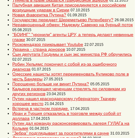
Туннель в Крым оказался грандиозной аферой
02.11.2015
Палубная авиация Китая присоединяется к российским
воздушным ударам в Сирии
07.10.2015
Новая фаворитка Путина?
01.09.2015
Государство передает Шереметьево Ротенбергу?
26.08.2015
Неравноценный обмен: Надежду Савенко на бурный поток
05.08.2015
"БОИНГ" "уронили" агенты ЦРУ, а теперь делают невинные
глазки
30.07.2015
Роскомнадзор прикрывает Youtube
22.07.2015
Украина - страна доноров
10.07.2015
Сын депутата Госдумы и сын экс министра РФ обручились
02.07.2015
Робин Уильямс покончил с собой из-за ошибочного
диагноза
01.07.2015
Одесские нацисты хотят переименовать Куликово поле в
честь Бандеры
27.05.2015
Порошенко больше ни винит Путина?
05.05.2015
Кадыров разрешил чеченцам стрелять по силовикам из
других регионов
23.04.2015
Путин нашел краснодарскому губернатору Ткачеву
хорошее место
21.04.2015
Встреча в частном порядке.
17.04.2015
Иран и Турция отказались в торговле между собой от
доллара
17.04.2015
Путин дал команду расконсервировать лагеря ГУЛАГа на
Колыме
01.04.2015
"Зебра" подглядывает за посетителями в сауне
31.03.2015