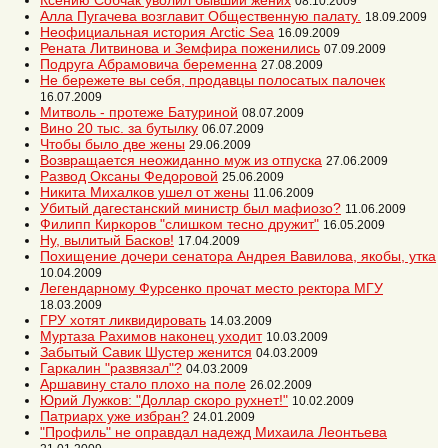
Ксению Собчак уволил бывший жених
08.10.2009
Алла Пугачева возглавит Общественную палату.
18.09.2009
Неофициальная история Arctic Sea
16.09.2009
Рената Литвинова и Земфира поженились
07.09.2009
Подруга Абрамовича беременна
27.08.2009
Не бережете вы себя, продавцы полосатых палочек
16.07.2009
Митволь - протеже Батуриной
08.07.2009
Вино 20 тыс. за бутылку
06.07.2009
Чтобы было две жены
29.06.2009
Возвращается неожиданно муж из отпуска
27.06.2009
Развод Оксаны Федоровой
25.06.2009
Никита Михалков ушел от жены
11.06.2009
Убитый дагестанский министр был мафиозо?
11.06.2009
Филипп Киркоров "слишком тесно дружит"
16.05.2009
Ну, вылитый Басков!
17.04.2009
Похищение дочери сенатора Андрея Вавилова, якобы, утка
10.04.2009
Легендарному Фурсенко прочат место ректора МГУ
18.03.2009
ГРУ хотят ликвидировать
14.03.2009
Муртаза Рахимов наконец уходит
10.03.2009
Забытый Савик Шустер женится
04.03.2009
Гаркалин "развязал"?
04.03.2009
Аршавину стало плохо на поле
26.02.2009
Юрий Лужков: "Доллар скоро рухнет!"
10.02.2009
Патриарх уже избран?
24.01.2009
"Профиль" не оправдал надежд Михаила Леонтьева