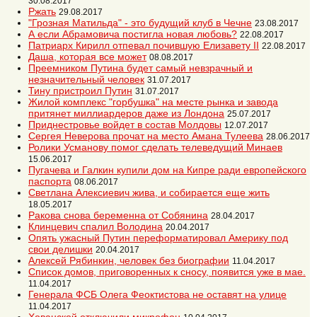
30.08.2017
Ржать
29.08.2017
"Грозная Матильда" - это будущий клуб в Чечне
23.08.2017
А если Абрамовича постигла новая любовь?
22.08.2017
Патриарх Кирилл отпевал почившую Елизавету II
22.08.2017
Даша, которая все может
08.08.2017
Преемником Путина будет самый невзрачный и
незначительный человек
31.07.2017
Тину пристроил Путин
31.07.2017
Жилой комплекс "горбушка" на месте рынка и завода
притянет миллиардеров даже из Лондона
25.07.2017
Приднестровье войдет в состав Молдовы
12.07.2017
Сергея Неверова прочат на место Амана Тулеева
28.06.2017
Ролики Усманову помог сделать телеведущий Минаев
15.06.2017
Пугачева и Галкин купили дом на Кипре ради европейского
паспорта
08.06.2017
Светлана Алексиевич жива, и собирается еще жить
18.05.2017
Ракова снова беременна от Собянина
28.04.2017
Клинцевич спалил Володина
20.04.2017
Опять ужасный Путин переформатировал Америку под
свои делишки
20.04.2017
Алексей Рябинкин, человек без биографии
11.04.2017
Список домов, приговоренных к сносу, появится уже в мае.
11.04.2017
Генерала ФСБ Олега Феоктистова не оставят на улице
11.04.2017