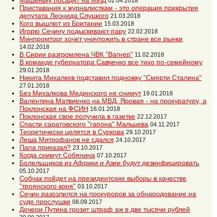
Машеньку посадят на МИД
02.04.2018
Приставания к журналисткам - это операция прикрытия
депутата Леонида Слуцкого
21.03.2018
Кого вышлют из Британии
15.03.2018
Игорю Сечину подыскивают пару
22.02.2018
Минпромторг хочет уничтожить в стране все рынки
14.02.2018
В Сирии разгромлена ЧВК "Вагнер"
11.02.2018
В команде губернатора Савченко все тихо по-семейному
29.01.2018
Никита Михалков подставил подножку "Смерти Сталина"
27.01.2018
Без Михалкова Мединского не снимут
19.01.2018
Валентина Матвиенко на МВД, Яровая - на прокуратуру, а
Поклонская на ФСИН
16.01.2018
Поклонская свое получила в газетке
22.12.2017
Спасти саратовского "гапона" Мальцева
04.11.2017
Теоретически целятся в Суркова
29.10.2017
Леша Митрофанов не сдался
24.10.2017
Папа приказал?
23.10.2017
Когда снимут Собянина
07.10.2017
Болельщиков из Африки и Азии будут дезинфицировать
05.10.2017
Собчак пойдет на президентские выборы в качестве
"троянского коня"
03.10.2017
Сечин разозлился на прокуроров за обнародование на
суде прослушки
08.09.2017
Дочери Путина грозит штраф аж в две тысячи рублей