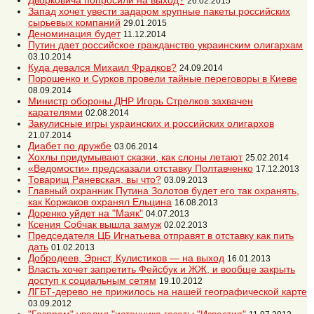
Дворковича попросили на выход?
26.02.2015
Запад хочет увести задаром крупные пакеты российских
сырьевых компаний
29.01.2015
Деноминация будет
11.12.2014
Путин дает российское гражданство украинским олигархам
03.10.2014
Куда девался Михаил Фрадков?
24.09.2014
Порошенко и Сурков провели тайные переговоры в Киеве
08.09.2014
Министр обороны ДНР Игорь Стрелков захвачен
карателями
02.08.2014
Закулисные игры украинских и российских олигархов
21.07.2014
Диабет по дружбе
03.06.2014
Хохлы придумывают сказки, как слоны летают
25.02.2014
«Ведомости» предсказали отставку Полтавченко
17.12.2013
Товарищ Раневская, вы что?
03.09.2013
Главный охранник Путина Золотов будет его так охранять,
как Коржаков охранял Ельцина
16.08.2013
Доренко уйдет на "Маяк"
04.07.2013
Ксения Собчак вышла замуж
02.02.2013
Председателя ЦБ Игнатьева отправят в отставку как пить
дать
01.02.2013
Добродеев, Эрнст, Кулистиков — на выход
16.01.2013
Власть хочет запретить Фейсбук и ЖЖ, и вообще закрыть
доступ к социальным сетям
19.10.2012
ЛГБТ-дерево не прижилось на нашей географической карте
03.09.2012