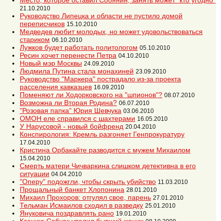
Место, которое оставил Собянин, занять может "кто угодно"
21.10.2010
Руководство Липецка и области не пустило домой
переписчиков
15.10.2010
Медведев любит молодых, но может удовольствоваться
стариком
06.10.2010
Лужков будет работать политологом
05.10.2010
Ресин хочет перенести Петра
04.10.2010
Новый мэр Москвы
24.09.2010
Людмила Путина стала монахиней
23.09.2010
Руководство "Маркера" пострадало из-за проекта
расселения кавказцев
16.09.2010
Поменяют ли Ходорковского на "шпионов"?
08.07.2010
Возможна ли Вторая Родина?
06.07.2010
"Розовая папка" Юрия Шевчука
03.06.2010
ОМОН еле справился с шахтерами
16.05.2010
У Нарусовой - новый бойфренд
20.04.2010
Конспирология: Кремль разгоняет Генпрокуратуру
17.04.2010
Кристина Орбакайте разводится с мужем Михаилом
15.04.2010
Смерть матери Чичваркина слишком детективна в его
ситуации
04.04.2010
"Оперу" подожгли, чтобы скрыть убийство
11.03.2010
Прощальный банкет Хлопонина
28.01.2010
Михаил Прохоров: отгулял свое, парень
27.01.2010
Тельман Исмаилов сходил в разведку
25.01.2010
Януковича поздравлять рано
19.01.2010