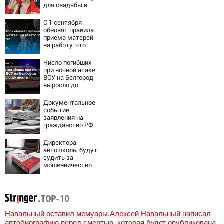
для свадьбы в
Сан-Вэлли
С 1 сентября
обновят правила
приема матерей
на работу: что
изменится
Число погибших
при ночной атаке
ВСУ на Белгород
выросло до
шести
Документальное
событие:
заявления на
гражданство РФ
подали уже более
60 тыс. жителей
Директора
ПМР
автошколы будут
судить за
мошенничество
Навальный оставил мемуары.Алексей Навальный написал
автобиографию перед смертью, которая будет опубликована