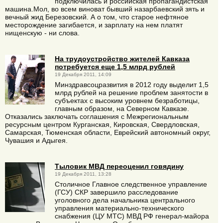
подключилась и российская пропагандистская
машина.Мол, во всем виноват бывший назарбаевский зять и
вечный жид Березовский. А о том, что старое нефтяное
месторождение загибается, и зарплату на нем платят
нищенскую - ни слова.
На трудоустройство жителей Кавказа
потребуется еще 1,5 млрд рублей
19 Декабря 2011, 14:09
Минздравсоцразвития в 2012 году выделит 1,5
млрд рублей на решение проблем занятости в
субъектах с высоким уровнем безработицы,
главным образом, на Северном Кавказе.
Отказались заключать соглашения с Межрегиональным
ресурсным центром Курганская, Кировская, Свердловская,
Самарская, Тюменская области, Еврейский автономный округ,
Чувашия и Адыгея.
Тыловик МВД переоценил говядину
19 Декабря 2011, 13:28
Столичное Главное следственное управление
(ГСУ) СКР завершило расследование
уголовного дела начальника центрального
управления материально-технического
снабжения (ЦУ МТС) МВД РФ генерал-майора