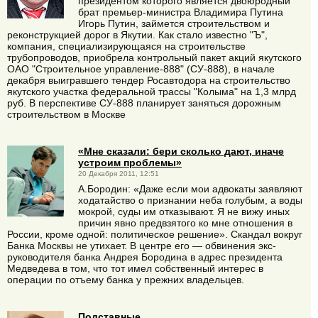
президентом которого является двоюродный
брат премьер-министра Владимира Путина
Игорь Путин, займется строительством и
реконструкцией дорог в Якутии. Как стало известно "Ъ",
компания, специализирующаяся на строительстве
трубопроводов, приобрела контрольный пакет акций якутского
ОАО "Строительное управление-888" (СУ-888), в начале
декабря выигравшего тендер Росавтодора на строительство
якутского участка федеральной трассы "Колыма" на 1,3 млрд
руб. В перспективе СУ-888 планирует заняться дорожным
строительством в Москве
«Мне сказали: бери сколько дают, иначе
устроим проблемы»
20 Декабря 2011, 12:51
А.Бородин: «Даже если мои адвокаты заявляют
ходатайство о признании неба голубым, а воды
мокрой, суды им отказывают. Я не вижу иных
причин явно предвзятого ко мне отношения в
России, кроме одной: политическое решение». Скандал вокруг
Банка Москвы не утихает. В центре его — обвинения экс-
руководителя банка Андрея Бородина в адрес президента
Медведева в том, что тот имел собственный интерес в
операции по отъему банка у прежних владельцев.
Подставные