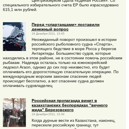
Центризбирком сдала «Единая Россия». Со
специального избирательного счета ЕР было израсходовано
615,1 млн рублей.
Перед «спартанцами» поставили
денежный вопрос
19 Декабря 2011, 15:45
Неожиданный поворот произошел в истории
российского рыболовного судна «Спарта»,
терпящего бедствие в море Росса у берегов
Антарктиды. Большинство судов, которые
находились в этом районе, не в состоянии помочь российским
рыбакам. Надежда осталась только на южнокорейский
ледокол Araon, однако до сих пор неизвестно, кто будет
оплачивать его дорогостоящую спасательную операцию. По
международным морским законам спасение людей
происходит бесплатно, а вот спасение судна должен
оплачивать судовладелец
Российская пропаганда винит в
казахстанских беспорядках "вечного
жида" Березовского
19 Декабря 2011, 15:34
Когда дурные вести из Казахстана, наконец,
пересекли российскую границу, тут