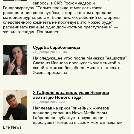
запросы в СКР, Роскомнадзор и
Генпрокуратуру. "Только президент мог дать такое
распоряжение спецслужбам, которые потом передали
материал журналистам. Если никаких действий со стороны
следственного комитета не последует, это можно будет
расценивать как еще одно должностное преступление",—
заявил господин Пономарев.
Судьба барабанщицы
21 Декабря 2011, 10:45
На следующее утро после Манежки "нашистка"
Света из Иванова проснулась знаменитой в
своей комнатке без обоев. Нищета - плевать!
Жизнь прекрасна!
У Габрелянова прослушек Немцова
хватит до Нового года!
20 Декабря 2011, 17:37
Наплевав на крики "пикейных жилетов",
владелец холдинга News Media Арам
Габрелянов публикует новую порцию
прослушек Немцова в своем желтом издании
Life News