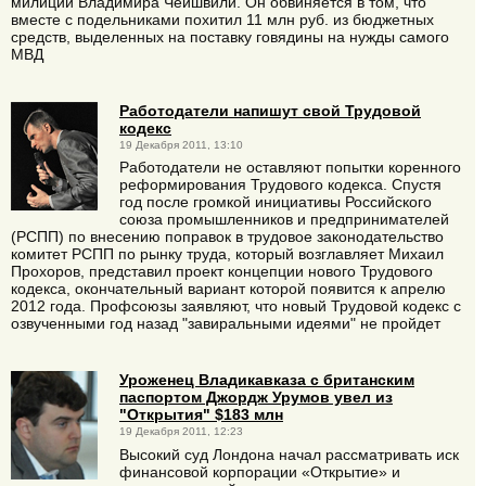
милиции Владимира Чеишвили. Он обвиняется в том, что
вместе с подельниками похитил 11 млн руб. из бюджетных
средств, выделенных на поставку говядины на нужды самого
МВД
Работодатели напишут свой Трудовой
кодекс
19 Декабря 2011, 13:10
Работодатели не оставляют попытки коренного
реформирования Трудового кодекса. Спустя
год после громкой инициативы Российского
союза промышленников и предпринимателей
(РСПП) по внесению поправок в трудовое законодательство
комитет РСПП по рынку труда, который возглавляет Михаил
Прохоров, представил проект концепции нового Трудового
кодекса, окончательный вариант которой появится к апрелю
2012 года. Профсоюзы заявляют, что новый Трудовой кодекс с
озвученными год назад "завиральными идеями" не пройдет
Уроженец Владикавказа с британским
паспортом Джордж Урумов увел из
"Открытия" $183 млн
19 Декабря 2011, 12:23
Высокий суд Лондона начал рассматривать иск
финансовой корпорации «Открытие» и