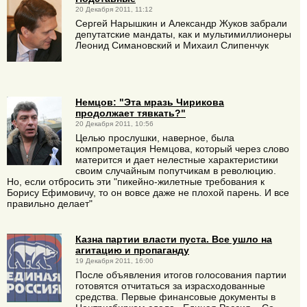
20 Декабря 2011, 11:12
Сергей Нарышкин и Александр Жуков забрали
депутатские мандаты, как и мультимиллионеры
Леонид Симановский и Михаил Слипенчук
Немцов: "Эта мразь Чирикова
продолжает тявкать?"
20 Декабря 2011, 10:56
Целью прослушки, наверное, была
компрометация Немцова, который через слово
матерится и дает нелестные характеристики
своим случайным попутчикам в революцию.
Но, если отбросить эти "пикейно-жилетные требования к
Борису Ефимовичу, то он вовсе даже не плохой парень. И все
правильно делает"
Казна партии власти пуста. Все ушло на
агитацию и пропаганду
19 Декабря 2011, 16:00
После объявления итогов голосования партии
готовятся отчитаться за израсходованные
средства. Первые финансовые документы в