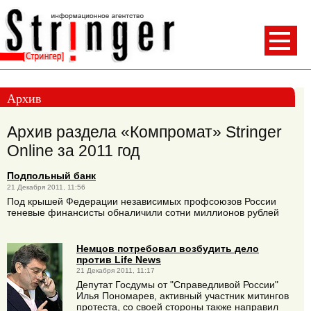
Архив
Архив раздела «Компромат» Stringer
Online за 2011 год
Подпольный банк
21 Декабря 2011, 11:56
Под крышей Федерации независимых профсоюзов России
теневые финансисты обналичили сотни миллионов рублей
Немцов потребовал возбудить дело
против Life News
21 Декабря 2011, 11:17
Депутат Госдумы от "Справедливой России"
Илья Пономарев, активный участник митингов
протеста, со своей стороны также направил