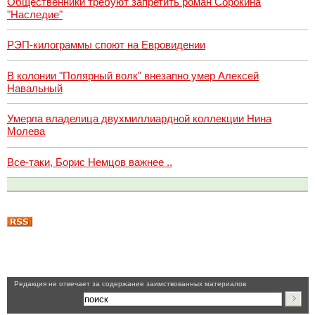
Общественники требуют запретить роман Сорокина
"Наследие"
РЭП-килограммы споют на Евровидении
В колонии "Полярный волк" внезапно умер Алексей
Навальный
Умерла владелица двухмиллиардной коллекции Нина
Молева
Все-таки, Борис Немцов важнее ..
Pедакция не отвечает за содержание заимствованных материалов