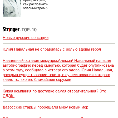
Врач раскрыл,
как распознать
опасный тромб
Новые русские сенсации
Юлия Навальная не справилась с ролью вдовы героя
Навальный оставил мемуары.Алексей Навальный написал
автобиографию перед смертью, которая будет опубликована
в этом году, сообщила в четверг его вдова Юлия Навальная,
раскрыв существование текста, о существовании которого
знало только его ближайшее окружен
Какая компания по доставке самая отвратительная? Это
СДЭК.
Давосские старцы пообещали миру новый мор