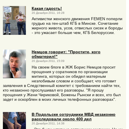
Какая гадость!
20 Декабря 2011, 16:28
Активистки женского движения FEMEN поперли
грудью на ген-штаб КГБ в Минске. Сочетание
жирного живота, усов, отвислых сисек и бороды
- это ужасает больше чем, КГБ Белоруссии.
Немцов говорит: "Простите, кого
обматерил!"
20 Декабря 2011, 15:09
На своем блоге в ЖЖ Борис Немцов просит
прощения у соратников по организации
митинга, которых он обидел матерным
незлобивым словом и сообщает, что готовит
заявления в Следственный комитет с требованием найти тех,
кто незаконно прослушивал его разговоры. "Я прошу
прощения у Жени Чириковой, Божены Рынски и всех, кто был
задет и оскорблен в моих личных телефонных разговорах".
В Подольске сотрудники МВД незаконно
расследовали около 400 дел
20 Декабря 2011, 14:38