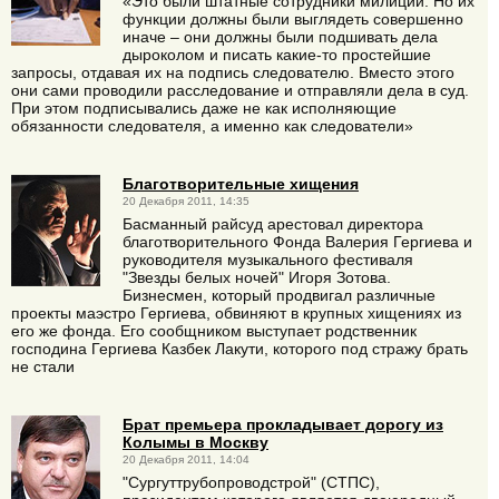
«Это были штатные сотрудники милиции. Но их
функции должны были выглядеть совершенно
иначе – они должны были подшивать дела
дыроколом и писать какие-то простейшие
запросы, отдавая их на подпись следователю. Вместо этого
они сами проводили расследование и отправляли дела в суд.
При этом подписывались даже не как исполняющие
обязанности следователя, а именно как следователи»
Благотворительные хищения
20 Декабря 2011, 14:35
Басманный райсуд арестовал директора
благотворительного Фонда Валерия Гергиева и
руководителя музыкального фестиваля
"Звезды белых ночей" Игоря Зотова.
Бизнесмен, который продвигал различные
проекты маэстро Гергиева, обвиняют в крупных хищениях из
его же фонда. Его сообщником выступает родственник
господина Гергиева Казбек Лакути, которого под стражу брать
не стали
Брат премьера прокладывает дорогу из
Колымы в Москву
20 Декабря 2011, 14:04
"Сургуттрубопроводстрой" (СТПС),