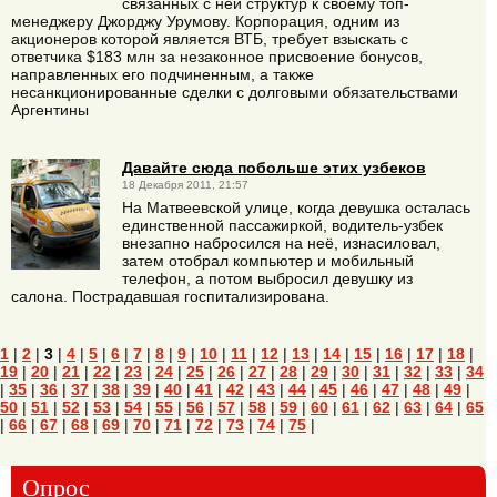
связанных с ней структур к своему топ-
менеджеру Джорджу Урумову. Корпорация, одним из
акционеров которой является ВТБ, требует взыскать с
ответчика $183 млн за незаконное присвоение бонусов,
направленных его подчиненным, а также
несанкционированные сделки с долговыми обязательствами
Аргентины
Давайте сюда побольше этих узбеков
18 Декабря 2011, 21:57
На Матвеевской улице, когда девушка осталась
единственной пассажиркой, водитель-узбек
внезапно набросился на неё, изнасиловал,
затем отобрал компьютер и мобильный
телефон, а потом выбросил девушку из
салона. Пострадавшая госпитализирована.
1
|
2
|
3
|
4
|
5
|
6
|
7
|
8
|
9
|
10
|
11
|
12
|
13
|
14
|
15
|
16
|
17
|
18
|
19
|
20
|
21
|
22
|
23
|
24
|
25
|
26
|
27
|
28
|
29
|
30
|
31
|
32
|
33
|
34
|
35
|
36
|
37
|
38
|
39
|
40
|
41
|
42
|
43
|
44
|
45
|
46
|
47
|
48
|
49
|
50
|
51
|
52
|
53
|
54
|
55
|
56
|
57
|
58
|
59
|
60
|
61
|
62
|
63
|
64
|
65
|
66
|
67
|
68
|
69
|
70
|
71
|
72
|
73
|
74
|
75
|
Опрос