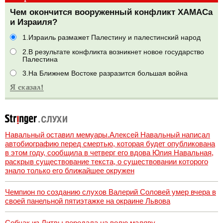
Чем окончится вооруженный конфликт ХАМАСа
и Израиля?
1.Израиль размажет Палестину и палестинский народ
2.В результате конфликта возникнет новое государство
Палестина
3.На Ближнем Востоке разразится большая война
Навальный оставил мемуары.Алексей Навальный написал
автобиографию перед смертью, которая будет опубликована
в этом году, сообщила в четверг его вдова Юлия Навальная,
раскрыв существование текста, о существовании которого
знало только его ближайшее окружен
Чемпион по созданию слухов Валерий Соловей умер вчера в
своей панельной пятиэтажке на окраине Львова
Собчак из Литвы передала на волю маляву