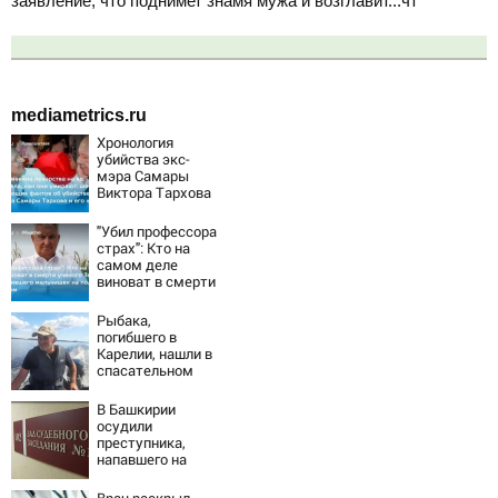
заявление, что поднимет знамя мужа и возглавит...чт
mediametrics.ru
Хронология
убийства экс-
мэра Самары
Виктора Тархова
и его жены: шесть
шокирующих
"Убил профессора
фактов, новые
страх": Кто на
подробности
самом деле
виноват в смерти
ученого Зезина,
остановившего
Рыбака,
мальчишек на
погибшего в
поле с горохом
Карелии, нашли в
спасательном
жилете
В Башкирии
осудили
преступника,
напавшего на
пару после
застолья