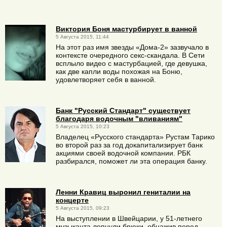
Виктория Боня мастурбирует в ванной
5 Августа 2015, 11:44
На этот раз имя звезды «Дома-2» зазвучало в
контексте очередного секс-скандала. В Cети
всплыло видео с мастурбацией, где девушка,
как две капли воды похожая на Боню,
удовлетворяет себя в ванной.
Банк "Русский Стандарт" существует
благодаря водочным "вливаниям"
5 Августа 2015, 10:23
Владелец «Русского стандарта» Рустам Тарико
во второй раз за год докапитализирует банк
акциями своей водочной компании. РБК
разбирался, поможет ли эта операция банку.
Ленни Кравиц выронил гениталии на
концерте
5 Августа 2015, 09:23
На выступлении в Швейцарии, у 51-летнего
музыканта лопнули брюки, обнажив перед