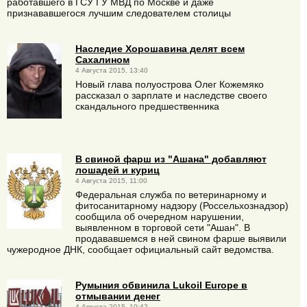
работавшего в ГСУ ГУ МВД по Москве и даже
признававшегося лучшим следователем столицы
Наследие Хорошавина делят всем
Сахалином
4 Августа 2015, 13:40
Новый глава полуострова Олег Кожемяко
рассказал о зарплате и наследстве своего
скандального предшественника
В свиной фарш из "Ашана" добавляют
лошадей и куриц
4 Августа 2015, 11:00
Федеральная служба по ветеринарному и
фитосанитарному надзору (Россельхознадзор)
сообщила об очередном нарушении,
выявленном в торговой сети "Ашан". В
продававшемся в ней свином фарше выявили
чужеродное ДНК, сообщает официальный сайт ведомства.
Румыния обвинила Lukoil Europe в
отмывании денег
4 Августа 2015, 10:42