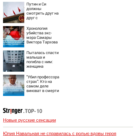
Омске
Путин и Си
должны
смотреть друг на
друг с
подозрением:
Зеленский
Хронология
поставил задачу
убийства экс-
своим
мэра Самары
дипломатам
Виктора Тархова
и его жены: шесть
шокирующих
Пыталась спасти
фактов, новые
малыша и
подробности
погибла с ним:
женщина
разбилась
насмерть на
"Убил профессора
глазах у детей
страх": Кто на
06/08/2026 –
самом деле
Новости
виноват в смерти
ученого Зезина,
остановившего
мальчишек на
поле с горохом
Новые русские сенсации
Юлия Навальная не справилась с ролью вдовы героя