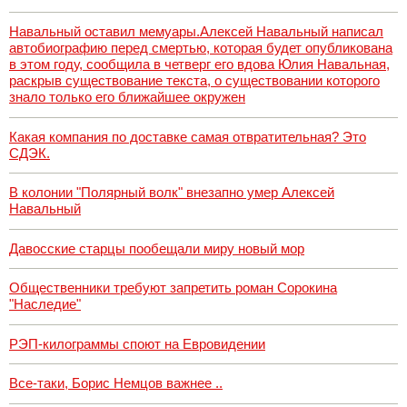
Навальный оставил мемуары.Алексей Навальный написал
автобиографию перед смертью, которая будет опубликована
в этом году, сообщила в четверг его вдова Юлия Навальная,
раскрыв существование текста, о существовании которого
знало только его ближайшее окружен
Какая компания по доставке самая отвратительная? Это
СДЭК.
В колонии "Полярный волк" внезапно умер Алексей
Навальный
Давосские старцы пообещали миру новый мор
Общественники требуют запретить роман Сорокина
"Наследие"
РЭП-килограммы споют на Евровидении
Все-таки, Борис Немцов важнее ..