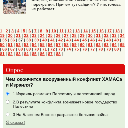
перекрытия. Причем тут сайдинг? У них голова
не работает.
1
|
2
|
3
|
4
|
5
|
6
|
7
|
8
|
9
|
10
|
11
|
12
|
13
|
14
|
15
|
16
|
17
|
18
|
19
|
20
|
21
|
22
|
23
|
24
|
25
|
26
|
27
|
28
|
29
|
30
|
31
|
32
|
33
|
34
|
35
|
36
|
37
|
38
|
39
|
40
|
41
|
42
|
43
|
44
|
45
|
46
|
47
|
48
|
49
|
50
|
51
|
52
|
53
|
54
|
55
|
56
|
57
|
58
|
59
|
60
|
61
|
62
|
63
|
64
|
65
|
66
|
67
|
68
|
69
|
70
|
71
|
72
|
73
|
74
|
75
|
76
|
77
|
78
|
79
|
80
|
81
|
82
|
83
|
84
|
85
|
86
|
87
|
88
|
Опрос
Чем окончится вооруженный конфликт ХАМАСа
и Израиля?
1.Израиль размажет Палестину и палестинский народ
2.В результате конфликта возникнет новое государство
Палестина
3.На Ближнем Востоке разразится большая война