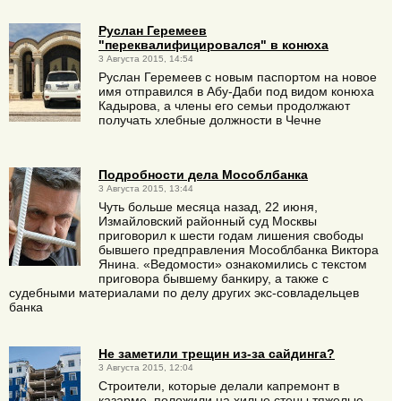
Руслан Геремеев
"переквалифицировался" в конюха
3 Августа 2015, 14:54
Руслан Геремеев с новым паспортом на новое
имя отправился в Абу-Даби под видом конюха
Кадырова, а члены его семьи продолжают
получать хлебные должности в Чечне
Подробности дела Мособлбанка
3 Августа 2015, 13:44
Чуть больше месяца назад, 22 июня,
Измайловский районный суд Москвы
приговорил к шести годам лишения свободы
бывшего предправления Мособлбанка Виктора
Янина. «Ведомости» ознакомились с текстом
приговора бывшему банкиру, а также с
судебными материалами по делу других экс-совладельцев
банка
Не заметили трещин из-за сайдинга?
3 Августа 2015, 12:04
Строители, которые делали капремонт в
казарме, положили на хилые стены тяжелые