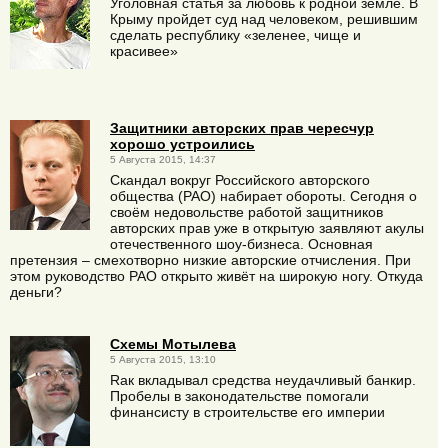
Уголовная статья за любовь к родной земле. В
Крыму пройдет суд над человеком, решившим
сделать республику «зеленее, чище и
красивее»
Защитники авторских прав чересчур
хорошо устроились
5 Августа 2015, 14:37
Скандал вокруг Российского авторского
общества (РАО) набирает обороты. Сегодня о
своём недовольстве работой защитников
авторских прав уже в открытую заявляют акулы
отечественного шоу-бизнеса. Основная
претензия – смехотворно низкие авторские отчисления. При
этом руководство РАО открыто живёт на широкую ногу. Откуда
деньги?
Схемы Мотылева
5 Августа 2015, 13:10
Rак вкладывал средства неудачливый банкир.
Пробелы в законодательстве помогали
финансисту в строительстве его империи