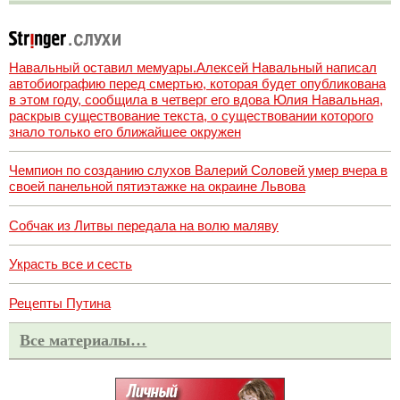
Навальный оставил мемуары.Алексей Навальный написал
автобиографию перед смертью, которая будет опубликована
в этом году, сообщила в четверг его вдова Юлия Навальная,
раскрыв существование текста, о существовании которого
знало только его ближайшее окружен
Чемпион по созданию слухов Валерий Соловей умер вчера в
своей панельной пятиэтажке на окраине Львова
Собчак из Литвы передала на волю маляву
Украсть все и сесть
Рецепты Путина
Все материалы…