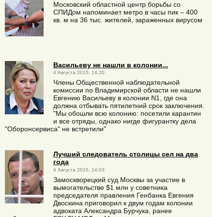
Московский областной центр борьбы со
СПИДом напоминает метро в часы пик – 400
кв. м на 36 тыс. жителей, зараженных вирусом
Васильеву не нашли в колонии...
4 Августа 2015, 14:20
Члены Общественной наблюдательной
комиссии по Владимирской области не нашли
Евгению Васильеву в колонии N1, где она
должна отбывать пятилетний срок заключения.
"Мы обошли всю колонию: посетили карантин
и все отряды, однако нигде фигурантку дела
"Оборонсервиса" не встретили"
Лучший следователь столицы сел на два
года
4 Августа 2015, 14:03
Замоскворецкий суд Москвы за участие в
вымогательстве $1 млн у советника
председателя правления Генбанка Евгения
Двоскина приговорил к двум годам колонии
адвоката Александра Бурчука, ранее