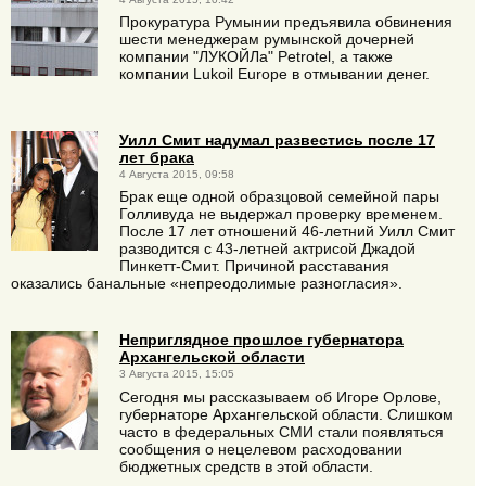
Прокуратура Румынии предъявила обвинения
шести менеджерам румынской дочерней
компании "ЛУКОЙЛа" Petrotel, а также
компании Lukoil Europe в отмывании денег.
Уилл Смит надумал развестись после 17
лет брака
4 Августа 2015, 09:58
Брак еще одной образцовой семейной пары
Голливуда не выдержал проверку временем.
После 17 лет отношений 46-летний Уилл Смит
разводится с 43-летней актрисой Джадой
Пинкетт-Смит. Причиной расставания
оказались банальные «непреодолимые разногласия».
Неприглядное прошлое губернатора
Архангельской области
3 Августа 2015, 15:05
Сегодня мы рассказываем об Игоре Орлове,
губернаторе Архангельской области. Слишком
часто в федеральных СМИ стали появляться
сообщения о нецелевом расходовании
бюджетных средств в этой области.