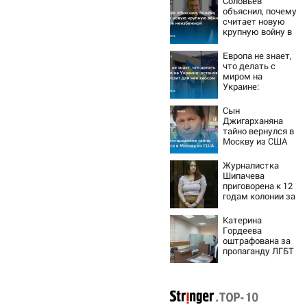
Соловьёв
объяснил, почему
считает новую
крупную войну в
Европе
неизбежной
Европа не знает,
что делать с
миром на
Украине:
остановка боев
грозит для нее
Сын
хаосом
Джигарханяна
тайно вернулся в
Москву из США
Журналистка
Шипачева
приговорена к 12
годам колонии за
госизмену
Катерина
Гордеева
оштрафована за
пропаганду ЛГБТ
в интернете -
Новости на
Вести.ru