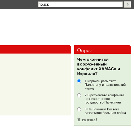
Опрос
Чем окончится
вооруженный
конфликт ХАМАСа и
Израиля?
1.Израиль размажет
Палестину и палестинский
народ
2.В результате конфликта
возникнет новое
государство Палестина
3.На Ближнем Востоке
разразится большая война