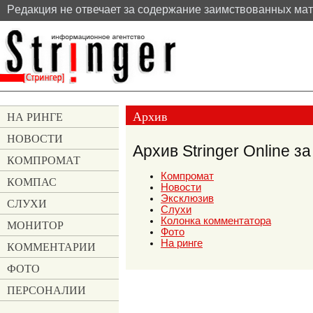
Pедакция не отвечает за содержание заимствованных ма
Архив
НА РИНГЕ
НОВОСТИ
Архив Stringer Online за
КОМПРОМАТ
Компромат
КОМПАС
Новости
Эксклюзив
СЛУХИ
Слухи
Колонка комментатора
МОНИТОР
Фото
На ринге
КОММЕНТАРИИ
ФОТО
ПЕРСОНАЛИИ