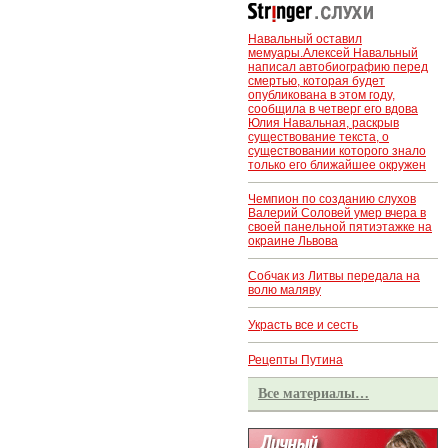
Навальный оставил
мемуары.Алексей Навальный
написал автобиографию перед
смертью, которая будет
опубликована в этом году,
сообщила в четверг его вдова
Юлия Навальная, раскрыв
существование текста, о
существовании которого знало
только его ближайшее окружен
Чемпион по созданию слухов
Валерий Соловей умер вчера в
своей панельной пятиэтажке на
окраине Львова
Собчак из Литвы передала на
волю маляву
Украсть все и сесть
Рецепты Путина
Все материалы…