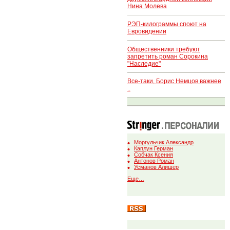
Нина Молева
РЭП-килограммы споют на
Евровидении
Общественники требуют
запретить роман Сорокина
"Наследие"
Все-таки, Борис Немцов важнее
..
Моргульчик Александр
Каплун Герман
Собчак Ксения
Антонов Роман
Усманов Алишер
Еще…