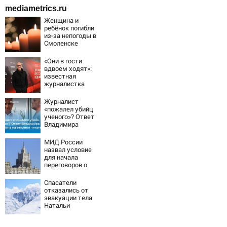
mediametrics.ru
Женщина и
ребёнок погибли
из-за непогоды в
Смоленске
«Они в гости
вдвоем ходят»:
известная
журналистка
подтвердила
роман
Журналист
Бондарчука и
«пожалел убийц
Исаковой
ученого»? Ответ
Владимира
Ворсобина на
отклики
МИД России
читателей
назвал условие
для начала
переговоров о
мире с Украиной
Спасатели
отказались от
эвакуации тела
Натальи
Наговицыной с
семитысячника