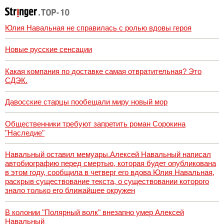
Юлия Навальная не справилась с ролью вдовы героя
Новые русские сенсации
Какая компания по доставке самая отвратительная? Это
СДЭК.
Давосские старцы пообещали миру новый мор
Общественники требуют запретить роман Сорокина
"Наследие"
Навальный оставил мемуары.Алексей Навальный написал
автобиографию перед смертью, которая будет опубликована
в этом году, сообщила в четверг его вдова Юлия Навальная,
раскрыв существование текста, о существовании которого
знало только его ближайшее окружен
В колонии "Полярный волк" внезапно умер Алексей
Навальный