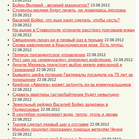
23.08.2012
Бойко-Великий - великий махинатор?
23.08.2012
Студенты-медики будут лечить, не дожидаясь диплома
23.08.2012
Василий Бойко: что еще надо сделать, чтобы сесть?
23.08.2012
На рынке в Ставрополе устроили расстрел торговцев-южан
22.08.2012
Священник-лихач не в первый раз в тюрьме
22.08.2012
Снова наводнение в Краснодарском крае. Есть трупы.
22.08.2012
Прямое президентское управление
22.08.2012
Рост цен на «коммуналку» опередил инфляцию.
22.08.2012
Ангеле Меркель предстоит выбор между еврозоной и
Германией
22.08.2012
Бывшего шефа полиции Гватемалы посадили на 70 лет за
похищение
22.08.2012
Крейсер «Аврора» может затонуть из-за коммунальщиков
22.08.2012
Сдавать квартиры гастарбайтерам будет невыгодно
22.08.2012
Земельный рейдер Василий Бойко задержан в
Подмосковье
22.08.2012
В сентябре подорожают вода, тепло, уголь и дрова
22.08.2012
Ткачев сделал первый шаг к отставке
22.08.2012
Минфин продлил программу помощи жителям Чечни
22.08.2012