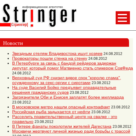
Новости
Звездным отелям Владивостока ищут хозяев
24.08.2012
Провокаторы пошли стенка на стенку
24.08.2012
В Петербурге за связь с бандой рейдеров задержан
депутат, который помог Матвиенко стать спикером СовФеда
24.08.2012
Верховный суд РФ снизил вдвое срок "королю спама",
осужденному за секс-оргии с сиротами
23.08.2012
На суде Василий Бойко предъявит оправдательные
решения гражданских судов
23.08.2012
Загрязнители Оби и Енисея заплатят более миллиарда
23.08.2012
В московском метро нашли опасный контрафакт
23.08.2012
Российская рыба задыхается от нефти
23.08.2012
Расселить правительственный центр на свалке - это
правильно
23.08.2012
В Питере фанаты поколотили жителей Дагестана
23.08.2012
Москвичи жертвуют личной жизнью ради борьбы с трассой