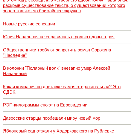
раскрыв существование текста, о существовании которого
знало только его ближайшее окружен
Новые русские сенсации
Юлия Навальная не справилась с ролью вдовы героя
Общественники требуют запретить роман Сорокина
"Наследие"
В колонии "Полярный волк" внезапно умер Алексей
Навальный
Какая компания по доставке самая отвратительная? Это
СДЭК.
РЭП-килограммы споют на Евровидении
Давосские старцы пообещали миру новый мор
Яблоневый сад отжали у Ходорковского на Рублевке