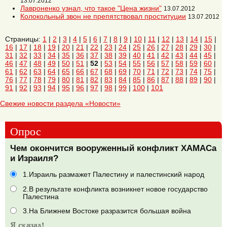
13.07.2012
Лавроненко узнал, что такое "Цена жизни"
13.07.2012
Колокольный звон не препятствовал проституции
13.07.2012
Страницы:
1
|
2
|
3
|
4
|
5
|
6
|
7
|
8
|
9
|
10
|
11
|
12
|
13
|
14
|
15
|
16
|
17
|
18
|
19
|
20
|
21
|
22
|
23
|
24
|
25
|
26
|
27
|
28
|
29
|
30
|
31
|
32
|
33
|
34
|
35
|
36
|
37
|
38
|
39
|
40
|
41
|
42
|
43
|
44
|
45
|
46
|
47
|
48
|
49
|
50
|
51
|
52
|
53
|
54
|
55
|
56
|
57
|
58
|
59
|
60
|
61
|
62
|
63
|
64
|
65
|
66
|
67
|
68
|
69
|
70
|
71
|
72
|
73
|
74
|
75
|
76
|
77
|
78
|
79
|
80
|
81
|
82
|
83
|
84
|
85
|
86
|
87
|
88
|
89
|
90
|
91
|
92
|
93
|
94
|
95
|
96
|
97
|
98
|
99
|
100
|
101
Свежие новости раздела «Новости»
Опрос
Чем окончится вооруженный конфликт ХАМАСа
и Израиля?
1.Израиль размажет Палестину и палестинский народ
2.В результате конфликта возникнет новое государство
Палестина
3.На Ближнем Востоке разразится большая война