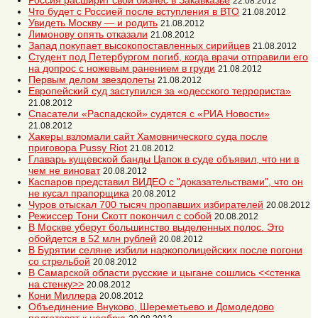
Россия расширит свой бизнес в Закавказье
22.08.2012
Что будет с Россией после вступления в ВТО
21.08.2012
Увидеть Москву — и родить
21.08.2012
Лимонову опять отказали
21.08.2012
Запад покупает высокопоставленных сирийцев
21.08.2012
Студент под Петербургом погиб, когда врачи отправили его
на допрос с ножевым ранением в груди
21.08.2012
Первым делом звездолеты
21.08.2012
Европейский суд заступился за «одесского террориста»
21.08.2012
Спасатели «Распадской» судятся с «РИА Новости»
21.08.2012
Хакеры взломали сайт Хамовнического суда после
приговора Pussy Riot
21.08.2012
Главарь кущевской банды Цапок в суде объявил, что ни в
чем не виноват
20.08.2012
Каспаров представил ВИДЕО с "доказательствами", что он
не кусал прапорщика
20.08.2012
Чуров отыскал 700 тысяч пропавших избирателей
20.08.2012
Режиссер Тони Скотт покончил c собой
20.08.2012
В Москве уберут большинство выделенных полос. Это
обойдется в 52 млн рублей
20.08.2012
В Бурятии селяне избили наркополицейских после погони
со стрельбой
20.08.2012
В Самарской области русские и цыгане сошлись <<стенка
на стенку>>
20.08.2012
Кони Миллера
20.08.2012
Объединение Внуково, Шереметьево и Домодедово