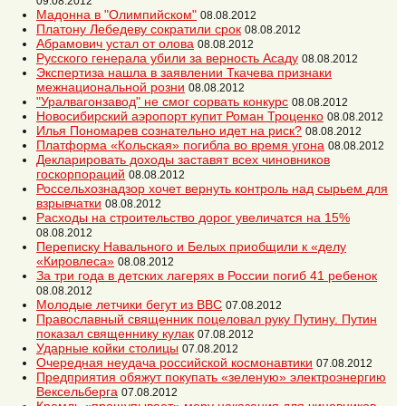
09.08.2012
Мадонна в "Олимпийском"
08.08.2012
Платону Лебедеву сократили срок
08.08.2012
Абрамович устал от олова
08.08.2012
Русского генерала убили за верность Асаду
08.08.2012
Экспертиза нашла в заявлении Ткачева признаки
межнациональной розни
08.08.2012
"Уралвагонзавод" не смог сорвать конкурс
08.08.2012
Новосибирский аэропорт купит Роман Троценко
08.08.2012
Илья Пономарев сознательно идет на риск?
08.08.2012
Платформа «Кольская» погибла во время угона
08.08.2012
Декларировать доходы заставят всех чиновников
госкорпораций
08.08.2012
Россельхознадзор хочет вернуть контроль над сырьем для
взрывчатки
08.08.2012
Расходы на строительство дорог увеличатся на 15%
08.08.2012
Переписку Навального и Белых приобщили к «делу
«Кировлеса»
08.08.2012
За три года в детских лагерях в России погиб 41 ребенок
08.08.2012
Молодые летчики бегут из ВВС
07.08.2012
Православный священник поцеловал руку Путину. Путин
показал священнику кулак
07.08.2012
Ударные койки столицы
07.08.2012
Очередная неудача российской космонавтики
07.08.2012
Предприятия обяжут покупать «зеленую» электроэнергию
Вексельберга
07.08.2012