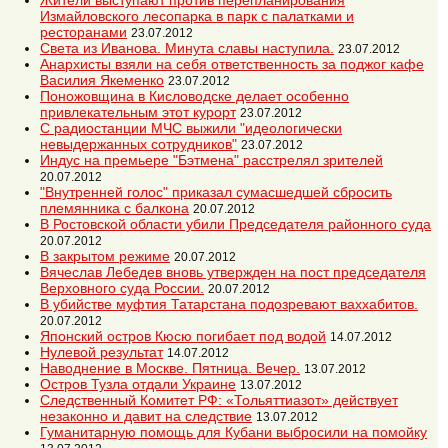
Жители выступают против перепланирования
Измайловского лесопарка в парк с палатками и
ресторанами
23.07.2012
Света из Иванова. Минута славы наступила.
23.07.2012
Анархисты взяли на себя ответственность за поджог кафе
Василия Якеменко
23.07.2012
Поножовщина в Кисловодске делает особенно
привлекательным этот курорт
23.07.2012
С радиостанции МЧС выжили "идеологически
невыдержанных сотрудников"
23.07.2012
Индус на премьере "Бэтмена" расстрелял зрителей
20.07.2012
"Внутренней голос" приказал сумасшедшей сбросить
племянника с балкона
20.07.2012
В Ростовской области убили Председателя районного суда
20.07.2012
В закрытом режиме
20.07.2012
Вячеслав Лебедев вновь утвержден на пост председателя
Верховного суда России.
20.07.2012
В убийстве муфтия Татарстана подозревают ваххабитов.
20.07.2012
Японский остров Кюсю погибает под водой
14.07.2012
Нулевой результат
14.07.2012
Наводнение в Москве. Пятница. Вечер.
13.07.2012
Остров Тузла отдали Украине
13.07.2012
Следственный Комитет РФ: «Тольяттиазот» действует
незаконно и давит на следствие
13.07.2012
Гуманитарную помощь для Кубани выбросили на помойку