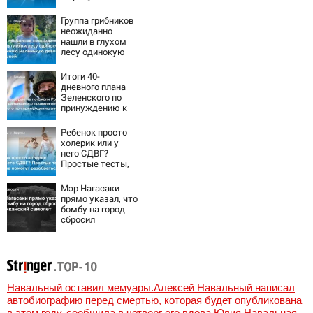
летнюю дочь и не
мог сдержать
Группа грибников
слезы
неожиданно
нашли в глухом
лесу одинокую
испуганную
маленькую
Итоги 40-
девочку с
дневного плана
игрушкой
Зеленского по
принуждению к
миру: как
ответила Россия,
Ребенок просто
полный разбор
холерик или у
провала операции
него СДВГ?
Украины от
Простые тесты,
военкора Коца
которые помогут
разобраться
Мэр Нагасаки
прямо указал, что
бомбу на город
сбросил
американский
самолет
Навальный оставил мемуары.Алексей Навальный написал
автобиографию перед смертью, которая будет опубликована
в этом году, сообщила в четверг его вдова Юлия Навальная,