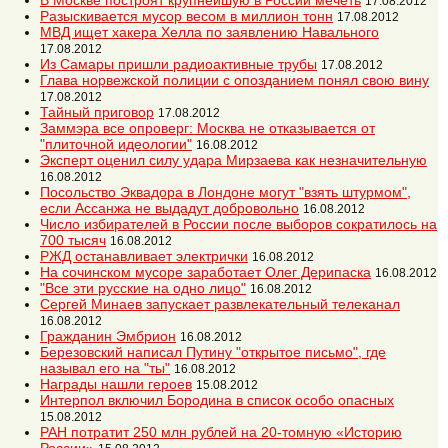
В Москве построят крупнейшую в России мечеть
17.08.2012
Разыскивается мусор весом в миллион тонн
17.08.2012
МВД ищет хакера Хелла по заявлению Навального
17.08.2012
Из Самары пришли радиоактивные трубы
17.08.2012
Глава норвежской полиции с опозданием понял свою вину
17.08.2012
Тайный приговор
17.08.2012
Заммэра все опроверг: Москва не отказывается от
"плиточной идеологии"
16.08.2012
Эксперт оценил силу удара Мирзаева как незначительную
16.08.2012
Посольство Эквадора в Лондоне могут "взять штурмом",
если Ассанжа не выдадут добровольно
16.08.2012
Число избирателей в России после выборов сократилось на
700 тысяч
16.08.2012
РЖД останавливает электрички
16.08.2012
На сочинском мусоре заработает Олег Дерипаска
16.08.2012
"Все эти русские на одно лицо"
16.08.2012
Сергей Минаев запускает развлекательный телеканал
16.08.2012
Гражданин Эмбрион
16.08.2012
Березовский написал Путину "открытое письмо", где
называл его на "ты"
16.08.2012
Награды нашли героев
15.08.2012
Интерпол включил Бородина в список особо опасных
15.08.2012
РАН потратит 250 млн рублей на 20-томную «Историю