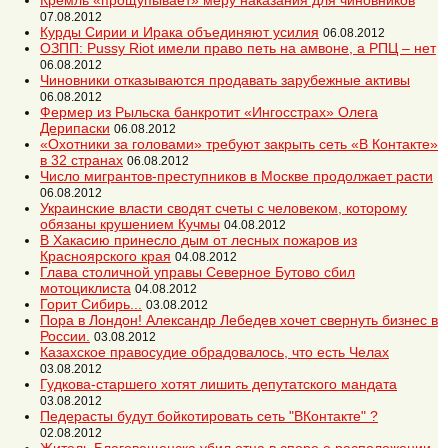
Кремль «прощупывает» меру наказания для чиновников
07.08.2012
Курды Сирии и Ирака объединяют усилия
06.08.2012
ОЗПП: Pussy Riot имели право петь на амвоне, а РПЦ – нет
06.08.2012
Чиновники отказываются продавать зарубежные активы
06.08.2012
Фермер из Рыльска банкротит «Ингосстрах» Олега
Дерипаски
06.08.2012
«Охотники за головами» требуют закрыть сеть «В Контакте»
в 32 странах
06.08.2012
Число мигрантов-преступников в Москве продолжает расти
06.08.2012
Украинские власти сводят счеты с человеком, которому
обязаны крушением Кучмы
04.08.2012
В Хакасию принесло дым от лесных пожаров из
Красноярского края
04.08.2012
Глава столичной управы Северное Бутово сбил
мотоциклиста
04.08.2012
Горит Сибирь...
03.08.2012
Пора в Лондон! Александр Лебедев хочет свернуть бизнес в
России.
03.08.2012
Казахское правосудие обрадовалось, что есть Челах
03.08.2012
Гудкова-старшего хотят лишить депутатского мандата
03.08.2012
Педерасты будут бойкотировать сеть "ВКонтакте" ?
02.08.2012