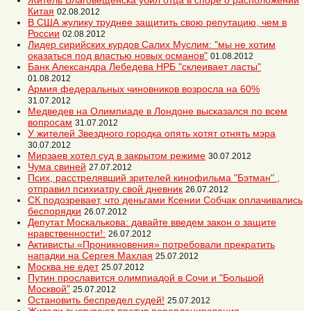
Житель Благовещенска убил отца в споре о расположении
Китая
02.08.2012
В США жулику труднее защитить свою репутацию, чем в
России
02.08.2012
Лидер сирийских курдов Салих Муслим: "мы не хотим
оказаться под властью новых османов"
01.08.2012
Банк Александра Лебедева НРБ "склеивает ласты"
01.08.2012
Армия федеральных чиновников возросла на 60%
31.07.2012
Медведев на Олимпиаде в Лондоне высказался по всем
вопросам
31.07.2012
У жителей Звездного городка опять хотят отнять мэра
30.07.2012
Мирзаев хотел суд в закрытом режиме
30.07.2012
Чума свиней
27.07.2012
Псих, расстрелявший зрителей кинофильма "Бэтман" ,
отправил психиатру свой дневник
26.07.2012
СК подозревает, что деньгами Ксении Собчак оплачивались
беспорядки
26.07.2012
Депутат Москалькова: давайте введем закон о защите
нравственности!:
26.07.2012
Активисты «Проникновения» потребовали прекратить
нападки на Сергея Махлая
25.07.2012
Москва не едет
25.07.2012
Путин прославится олимпиадой в Сочи и "Большой
Москвой"
25.07.2012
Остановить беспредел судей!
25.07.2012