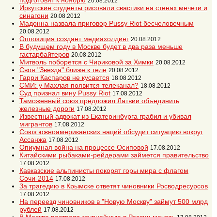
подготовят к ноябрю
20.08.2012
Иркутские студенты рисовали свастики на стенах мечети и
синагони
20.08.2012
Мадонна назвала приговор Pussy Riot бесчеловечным
20.08.2012
Оппозиция создает медиахолдинг
20.08.2012
В будущем году в Москве будет в два раза меньше
гастарбайтеров
20.08.2012
Митволь поборется с Чириковой за Химки
20.08.2012
Своя "Звезда" ближе к теле
20.08.2012
Гарри Каспаров не кусается
18.08.2012
СМИ: у Махлая появится телеканал?
18.08.2012
Суд признал вину Pussy Riot
17.08.2012
Таможенный союз предложил Латвии объединить
железные дороги
17.08.2012
Известный адвокат из Екатеринбурга грабил и убивал
мигрантов
17.08.2012
Союз южноамериканских наций обсудит ситуацию вокруг
Ассанжа
17.08.2012
Опиумная война на процессе Осиповой
17.08.2012
Китайскими рыбаками-рейдерами займется правительство
17.08.2012
Кавказские альпинисты покорят горы мира с флагом
Сочи-2014
17.08.2012
За трагедию в Крымске ответят чиновники Росводресурсов
17.08.2012
На переезд чиновников в "Новую Москву" займут 500 млрд
рублей
17.08.2012