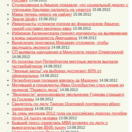
России»
15.08.2012
Столкновения в Амьене показали, что социальный диалог с
уличными бандами наладить не удается
15.08.2012
Мама теперь никого не найдет
15.08.2012
Земля Шойгу
15.08.2012
Иммигранты устроили погром во французском Амьене:
ущерб составил миллион евро
15.08.2012
Избирком Калининграда принял документы на выдвижение
в мэры националиста Демушкина
15.08.2012
Вынесение приговора Мирзаеву отложили, чтобы
заслушать эксперта
14.08.2012
СП выявила нарушения в Минспорте перед Олимпиадой
14.08.2012
Из поселка под Петербургом местные жители выгнали
гастарбайтеров
14.08.2012
"Черные кассы" на выборах достигают 60% от
официальных
14.08.2012
Петербургская полиция взялась за Мадонну
14.08.2012
Метивший в президенты Иван Охлобыстин стал одним из
лидеров "Правого дела"
14.08.2012
"Ведомости" анонсировали увольнение Гудкова-старшего
из Госдумы
14.08.2012
Свидетель по делу Таисии Осиповой подтвердил вброс
наркотиков
14.08.2012
За семь месяцев 2012 года на российских дорогах погибли
почти 14 тысяч человек
13.08.2012
Бывший пресс-секретарь МВД осужден по делу о
вымогательстве $500 тысяч
13.08.2012