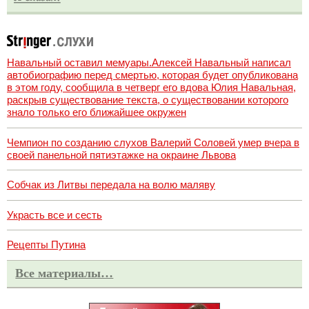
Навальный оставил мемуары.Алексей Навальный написал
автобиографию перед смертью, которая будет опубликована
в этом году, сообщила в четверг его вдова Юлия Навальная,
раскрыв существование текста, о существовании которого
знало только его ближайшее окружен
Чемпион по созданию слухов Валерий Соловей умер вчера в
своей панельной пятиэтажке на окраине Львова
Собчак из Литвы передала на волю маляву
Украсть все и сесть
Рецепты Путина
Все материалы…