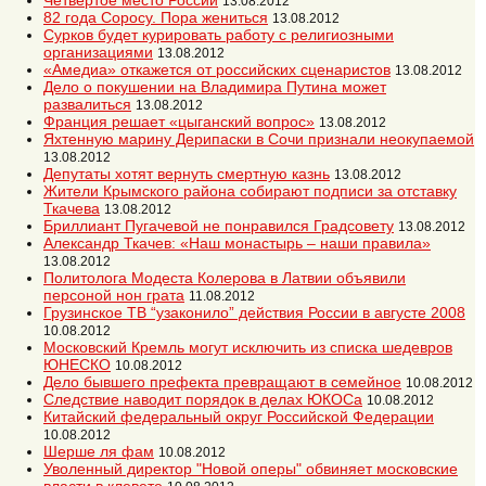
Четвертое место России
13.08.2012
82 года Соросу. Пора жениться
13.08.2012
Сурков будет курировать работу с религиозными
организациями
13.08.2012
«Амедиа» откажется от российских сценаристов
13.08.2012
Дело о покушении на Владимира Путина может
развалиться
13.08.2012
Франция решает «цыганский вопрос»
13.08.2012
Яхтенную марину Дерипаски в Сочи признали неокупаемой
13.08.2012
Депутаты хотят вернуть смертную казнь
13.08.2012
Жители Крымского района собирают подписи за отставку
Ткачева
13.08.2012
Бриллиант Пугачевой не понравился Градсовету
13.08.2012
Александр Ткачев: «Наш монастырь – наши правила»
13.08.2012
Политолога Модеста Колерова в Латвии объявили
персоной нон грата
11.08.2012
Грузинское ТВ “узаконило” действия России в августе 2008
10.08.2012
Московский Кремль могут исключить из списка шедевров
ЮНЕСКО
10.08.2012
Дело бывшего префекта превращают в семейное
10.08.2012
Следствие наводит порядок в делах ЮКОСа
10.08.2012
Китайский федеральный округ Российской Федерации
10.08.2012
Шерше ля фам
10.08.2012
Уволенный директор "Новой оперы" обвиняет московские