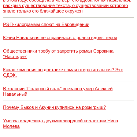
раскрыв существование текста, о существовании которого
знало только его ближайшее окружен
РЭП-килограммы споют на Евровидении
Юлия Навальная не справилась с ролью вдовы героя
Общественники требуют запретить роман Сорокина
"Наследие"
Какая компания по доставке самая отвратительная? Это
СДЭК.
В колонии "Полярный волк" внезапно умер Алексей
Навальный
Почему Быков и Акунин купились на розыгрыш?
Умерла владелица двухмиллиардной коллекции Нина
Молева