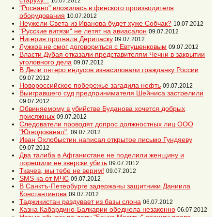
старуху...
10.07.2012
"Роснано" вложилась в финского производителя
оборудования
10.07.2012
Неужели Света из Иванова будет хуже Собчак?
10.07.2012
"Русские витязи" не летят на авиасалон
09.07.2012
Нигерия прогнала Дерипаску
09.07.2012
Лужков не смог договориться с Евтушенковым
09.07.2012
Власти Дубая отказали представителям Чечни в закрытии
уголовного дела
09.07.2012
В Дели пятеро индусов изнасиловали гражданку России
09.07.2012
Новороссийское побережье загадила нефть
09.07.2012
Выигравшего суд предпринимателя Шейниса застрелили
09.07.2012
Обвиняемому в убийстве Буданова хочется добрых
присяжных
09.07.2012
Следователи проводят допрос должностных лиц ООО
"Югводоканал",
09.07.2012
Иван Охлобыстин написал открытое письмо Гундяеву
09.07.2012
Два талиба в Афганистане не поделили женщину и
порешили ее зверски убить
09.07.2012
Ткачев, мы тебе не верим!
09.07.2012
SMS-ка от МЧС
09.07.2012
В Санктъ-Петербурге задержаны защитники Даниила
Константинова
09.07.2012
Таджикистан раздувает из базы слона
06.07.2012
Казна Кабардино-Балкарии обеднела незаконно
06.07.2012