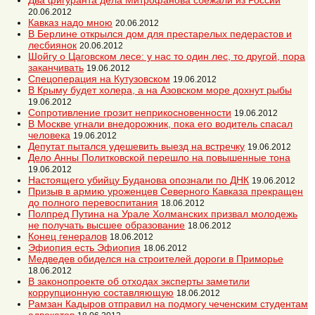
Два фигуранта дела Митрофанова сбежали из России
20.06.2012
Кавказ надо мною
20.06.2012
В Берлине открылся дом для престарелых педерастов и
лесбиянок
20.06.2012
Шойгу о Цаговском лесе: у нас то один лес, то другой, пора
заканчивать
19.06.2012
Спецоперация на Кутузовском
19.06.2012
В Крыму будет холера, а на Азовском море дохнут рыбы
19.06.2012
Сопротивление грозит неприкосновенности
19.06.2012
В Москве угнали внедорожник, пока его водитель спасал
человека
19.06.2012
Депутат пытался удешевить выезд на встречку
19.06.2012
Дело Анны Политковской перешло на повышенные тона
19.06.2012
Настоящего убийцу Буданова опознали по ДНК
19.06.2012
Призыв в армию уроженцев Северного Кавказа прекращен
до полного перевоспитания
18.06.2012
Полпред Путина на Урале Холманских призвал молодежь
не получать высшее образование
18.06.2012
Конец генералов
18.06.2012
Эфиопия есть Эфиопия
18.06.2012
Медведев обиделся на строителей дороги в Приморье
18.06.2012
В законопроекте об отходах эксперты заметили
коррупционную составляющую
18.06.2012
Рамзан Кадыров отправил на подмогу чеченским студентам