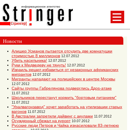
Новости
Алишер Усманов пытается отсудить две комнатушки
стоимостью 8 миллионов
12.07.2012
Убить насильника!
12.07.2012
Руки к Медведеву не тянуть!
12.07.2012
Израиль решил избавиться от незаконных африканских
мигрантов
12.07.2012
Мигранты нападают на полицейских в центре Москвы
12.07.2012
Сайты группы Габрелянова подверглись Ддоs-атаке
11.07.2012
Школьников перестанут кормить "бортовым питанием"
11.07.2012
"Уралвагонзавод" хочет заработать на утилизации старых
вагонов
11.07.2012
В Австралии запретили дайвинг с акулами
11.07.2012
Осужденный сбежал на курорт
10.07.2012
Русские люди Петров и Чайка изнасиловали 83-летнюю