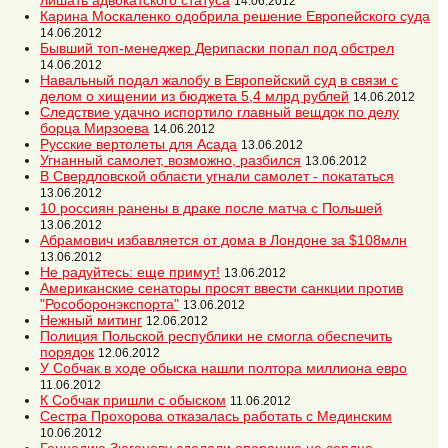
лишать адвокатского статуса
14.06.2012
Карина Москаленко одобрила решение Европейского суда
14.06.2012
Бывший топ-менеджер Дерипаски попал под обстрел
14.06.2012
Навальный подал жалобу в Европейский суд в связи с
делом о хищении из бюджета 5,4 млрд рублей
14.06.2012
Следствие удачно испортило главный вещдок по делу
борца Мирзоева
14.06.2012
Русские вертолеты для Асада
13.06.2012
Угнанный самолет, возможно, разбился
13.06.2012
В Свердловской области угнали самолет - покататься
13.06.2012
10 россиян ранены в драке после матча с Польшей
13.06.2012
Абрамович избавляется от дома в Лондоне за $108млн
13.06.2012
Не радуйтесь: еще примут!
13.06.2012
Американские сенаторы просят ввести санкции против
"Рособоронэкспорта"
13.06.2012
Нежный митинг
12.06.2012
Полиция Польской республики не смогла обеспечить
порядок
12.06.2012
У Собчак в ходе обыска нашли полтора миллиона евро
11.06.2012
К Собчак пришли с обыском
11.06.2012
Сестра Прохорова отказалась работать с Мединским
10.06.2012