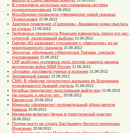
жалобу в Следственный комитет
22.06.2012
В суперджете несколько раз отказывала система
кондиционирования
22.06.2012
Мособлдума провалила утверждение новой границы
Подмосковья
22.06.2012
Зампред правления «Газпрома»: Аршавина нужно выслать
из страны
21.06.2012
Любовница президента Франции извинилась перед его экс-
супругой, проигравшей выборы
21.06.2012
Daimler AG разрывает отношения с «Авилоном» из-за
коррупционного скандала
21.06.2012
Экологов, обидевших губернатора Ткачева, сделали
уголовниками
21.06.2012
СКР возбудил уголовное дело против главного медика
внутренних войск МВД России
21.06.2012
«Булава» доставила ученых в колонию
21.06.2012
Заповедный паркет
21.06.2012
СМИ: В убийстве пятилетнего мальчика во Владимире
подозревается бывший учитель
21.06.2012
Китайцы предлагают иностранцам выйти вон
21.06.2012
Не прошло и десяти лет...
20.06.2012
Евромусор
20.06.2012
Минкульт сформирует положительный образ жителя
Кавказа
20.06.2012
Медведев включил Чечню в туристический кластер
20.06.2012
Поляки могут не отдать Бастрыкину беглого прокурора
Игнатенко
20.06.2012