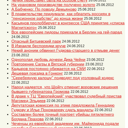
Чечня перестанет быть на особом счету
26.06.2012
На урановом производстве получено золото
25.06.2012
А.Бабченко: По поводу Демьяново
25.06.2012
В правительстве придумали, как обратить россиян в
"пенсионное рабство" до конца жизни
25.06.2012
Касьянов пролоббирует в конгрессе США принятие «списка
Магнитского»
25.06.2012
Все европейские пидоры приехали в Берлин на гей-парад
24.06.2012
Опасный Битцевский парк
24.06.2012
В Израиле беспорядки круче
24.06.2012
Некий аноним обвинил Гудкова-старшего в отмыве денег
23.06.2012
Однополая любовь дочери Дика Чейни
23.06.2012
Повторение Сагры в Вятской губернии
23.06.2012
Кадыров постоянно обижается на СМИ
22.06.2012
Дешевая поездка в Гонконг
22.06.2012
"Серебряную калошу" подводят под уголовный кодекс
22.06.2012
Народ надеется, что Шойгу отменит воровские решения
бывшего губернатора Громова
22.06.2012
В драке у ТЦ "Европейский" участвовал судебный пристав
Магомед Эльдиев
22.06.2012
Депутатская комиссия по этике предложила Геннадию
Гудкову и Илье Пономареву сдать мандаты
22.06.2012
Составлен более точный портрет убийцы пятилетнего
Богдана Прахова
22.06.2012
Чеченцы из еврейской академии им. Маймонида подали