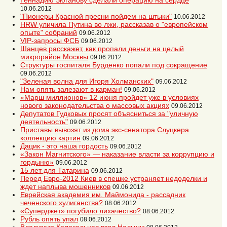
Геннадию Зюганову сделали операцию на сердце
10.06.2012
"Пионеры Красной пресни пойдем на штыки"
10.06.2012
HRW уличила Путина во лжи, рассказав о "европейском
опыте" собраний
09.06.2012
VIP-запросы ФСБ
09.06.2012
Шанцев расскажет, как пропали деньги на целый
микрорайон Москвы
09.06.2012
Структуры госпиталя Бурденко попали под сокращение
09.06.2012
"Зеленая волна для Игоря Холманских"
09.06.2012
Нам опять залезают в карман!
09.06.2012
«Марш миллионов» 12 июня пройдет уже в условиях
нового законодательства о массовых акциях
09.06.2012
Депутатов Гудковых просят объясниться за "уличную
деятельность"
09.06.2012
Приставы вывозят из дома экс-сенатора Слуцкера
коллекцию картин
09.06.2012
Дацик - это наша гордость
09.06.2012
«Закон Магнитского» — наказание власти за коррупцию и
гордыню»
09.06.2012
15 лет для Татарина
09.06.2012
Перед Евро-2012 Киев в спешке устраняет недоделки и
ждет наплыва мошенников
09.06.2012
Еврейская академия им. Маймонида - рассадник
чеченского хулиганства?
08.06.2012
«Суперджет» погубило лихачество?
08.06.2012
Рубль опять упал
08.06.2012