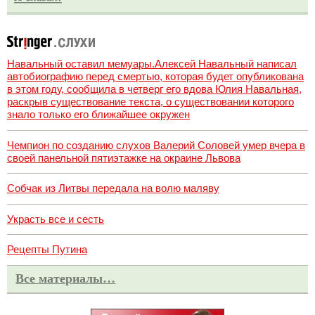
Навальный оставил мемуары.Алексей Навальный написал
автобиографию перед смертью, которая будет опубликована
в этом году, сообщила в четверг его вдова Юлия Навальная,
раскрыв существование текста, о существовании которого
знало только его ближайшее окружен
Чемпион по созданию слухов Валерий Соловей умер вчера в
своей панельной пятиэтажке на окраине Львова
Собчак из Литвы передала на волю маляву
Украсть все и сесть
Рецепты Путина
Все материалы…