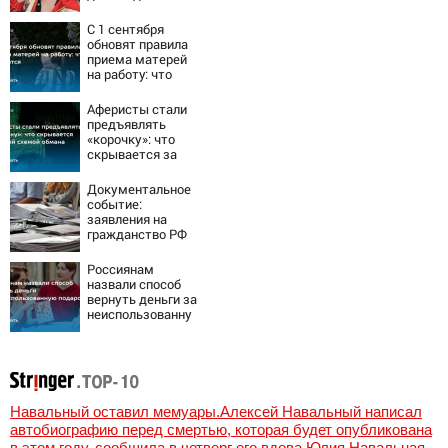
Сан-Вэлли
С 1 сентября
обновят правила
приема матерей
на работу: что
изменится
Аферисты стали
предъявлять
«корочку»: что
скрывается за
новой схемой
обмана
Документальное
событие:
заявления на
гражданство РФ
подали уже более
60 тыс. жителей
Россиянам
ПМР
назвали способ
вернуть деньги за
неиспользованну
ю подарочную
карту
Навальный оставил мемуары.Алексей Навальный написал
автобиографию перед смертью, которая будет опубликована
в этом году, сообщила в четверг его вдова Юлия Навальная,