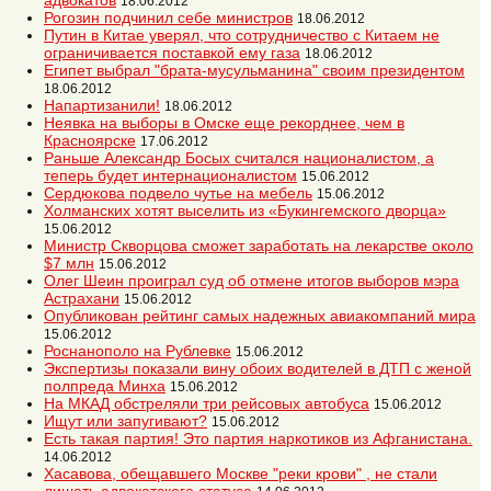
адвокатов
18.06.2012
Рогозин подчинил себе министров
18.06.2012
Путин в Китае уверял, что сотрудничество с Китаем не
ограничивается поставкой ему газа
18.06.2012
Египет выбрал "брата-мусульманина" своим президентом
18.06.2012
Напартизанили!
18.06.2012
Неявка на выборы в Омске еще рекорднее, чем в
Красноярске
17.06.2012
Раньше Александр Босых считался националистом, а
теперь будет интернационалистом
15.06.2012
Сердюкова подвело чутье на мебель
15.06.2012
Холманских хотят выселить из «Букингемского дворца»
15.06.2012
Министр Скворцова сможет заработать на лекарстве около
$7 млн
15.06.2012
Олег Шеин проиграл суд об отмене итогов выборов мэра
Астрахани
15.06.2012
Опубликован рейтинг самых надежных авиакомпаний мира
15.06.2012
Роснанополо на Рублевке
15.06.2012
Экспертизы показали вину обоих водителей в ДТП с женой
полпреда Минха
15.06.2012
На МКАД обстреляли три рейсовых автобуса
15.06.2012
Ищут или запугивают?
15.06.2012
Есть такая партия! Это партия наркотиков из Афганистана.
14.06.2012
Хасавова, обещавшего Москве "реки крови" , не стали