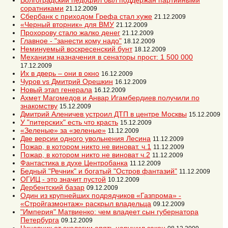
Волгоградский педофил был поддержан партийными
соратниками
21.12.2009
Сбербанк с приходом Грефа стал хуже
21.12.2009
«Черный вторник» для ВМУ
21.12.2009
Прохорову стало жалко денег
21.12.2009
Главное - "занести кому надо"
18.12.2009
Неминуемый воскресенский бунт
18.12.2009
Механизм назначения в сенаторы прост: 1 500 000
17.12.2009
Их в дверь – они в окно
16.12.2009
Чуров vs Дмитрий Орешкин
16.12.2009
Новый этап генерала
16.12.2009
Ахмет Магомедов и Анвар Игамбердиев получили по
знакомству
15.12.2009
Дмитрий Аленичев устроил ДТП в центре Москвы
15.12.2009
У "питерских" есть что красть
15.12.2009
«Зеленые» за «зеленые»
11.12.2009
Две версии одного увольнения Лесина
11.12.2009
Пожар, в котором никто не виноват. ч.1
11.12.2009
Пожар, в котором никто не виноват ч.2
11.12.2009
Фантастика в духе Центробанка
11.12.2009
Бедный "Речник" и богатый "Остров фантазий"
11.12.2009
ОГИЦ - это значит пустой
10.12.2009
Дербентский базар
09.12.2009
Один из крупнейших подрядчиков «Газпрома» -
«Стройгазмонтаж» раскрыл владельца
09.12.2009
"Империя" Матвиенко: чем владеет сын губернатора
Петербурга
09.12.2009