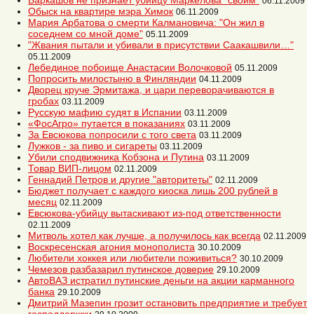
Баркашов не признает убийцу Маркелова "своим"
06.11.2009
Обыск на квартире мэра Химок
06.11.2009
Мария Арбатова о смерти Калмановича: "Он жил в
соседнем со мной доме"
05.11.2009
"Жвания пытали и убивали в присутствии Саакашвили…"
05.11.2009
Лебединое побоище Анастасии Волочковой
05.11.2009
Попросить милостыню в Финляндии
04.11.2009
Дворец круче Эрмитажа, и цари переворачиваются в
гробах
03.11.2009
Русскую мафию судят в Испании
03.11.2009
«ФосАгро» путается в показаниях
03.11.2009
За Евсюкова попросили с того света
03.11.2009
Лужков - за пиво и сигареты
03.11.2009
Убили сподвижника Кобзона и Путина
03.11.2009
Товар ВИП-лицом
02.11.2009
Геннадий Петров и другие "авторитеты"
02.11.2009
Бюджет получает с каждого киоска лишь 200 рублей в
месяц
02.11.2009
Евсюкова-убийцу вытаскивают из-под ответственности
02.11.2009
Митволь хотел как лучше, а получилось как всегда
02.11.2009
Воскресенская агония монополиста
30.10.2009
Любители хоккея или любители поживиться?
30.10.2009
Чемезов разбазарил путинское доверие
29.10.2009
АвтоВАЗ истратил путинские деньги на акции карманного
банка
29.10.2009
Дмитрий Мазепин грозит остановить предприятие и требует