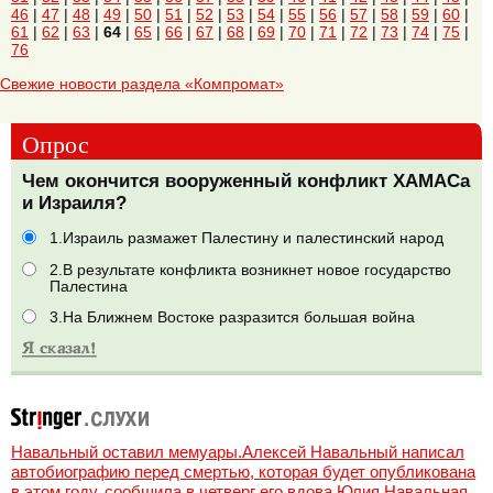
46
|
47
|
48
|
49
|
50
|
51
|
52
|
53
|
54
|
55
|
56
|
57
|
58
|
59
|
60
|
61
|
62
|
63
|
64
|
65
|
66
|
67
|
68
|
69
|
70
|
71
|
72
|
73
|
74
|
75
|
76
Свежие новости раздела «Компромат»
Опрос
Чем окончится вооруженный конфликт ХАМАСа
и Израиля?
1.Израиль размажет Палестину и палестинский народ
2.В результате конфликта возникнет новое государство
Палестина
3.На Ближнем Востоке разразится большая война
Навальный оставил мемуары.Алексей Навальный написал
автобиографию перед смертью, которая будет опубликована
в этом году, сообщила в четверг его вдова Юлия Навальная,