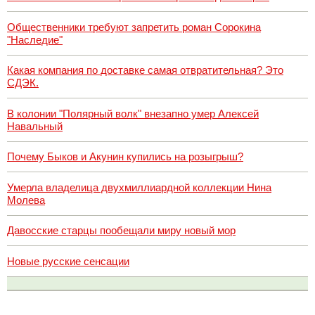
Общественники требуют запретить роман Сорокина
"Наследие"
Какая компания по доставке самая отвратительная? Это
СДЭК.
В колонии "Полярный волк" внезапно умер Алексей
Навальный
Почему Быков и Акунин купились на розыгрыш?
Умерла владелица двухмиллиардной коллекции Нина
Молева
Давосские старцы пообещали миру новый мор
Новые русские сенсации