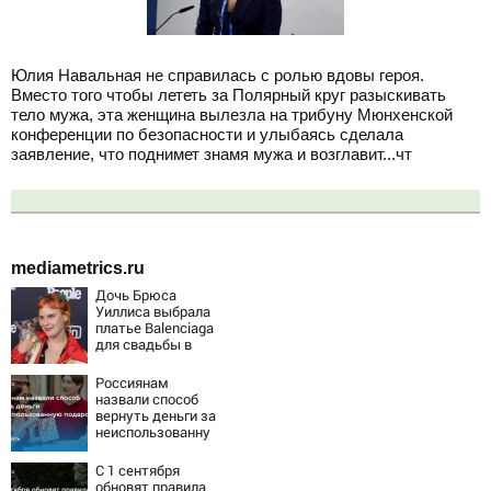
Юлия Навальная не справилась с ролью вдовы героя.
Вместо того чтобы лететь за Полярный круг разыскивать
тело мужа, эта женщина вылезла на трибуну Мюнхенской
конференции по безопасности и улыбаясь сделала
заявление, что поднимет знамя мужа и возглавит...чт
mediametrics.ru
Дочь Брюса
Уиллиса выбрала
платье Balenciaga
для свадьбы в
Сан-Вэлли
Россиянам
назвали способ
вернуть деньги за
неиспользованну
ю подарочную
карту
С 1 сентября
обновят правила