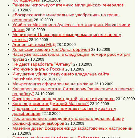
господдержки
29.10.2009
Рейдеры используют втемную милицейских генералов
28.10.2009
«Воскресенские минеральные удобрения» на грани
остановки
28.10.2009
Убийство Макшарипа Аушева - это конфликт Ингушетии и
Чечни
28.10.2009
Мониторинг Плисецкого космодрома привел к аресту
эколога
28.10.2009
Агония системы МВД
28.10.2009
Хочинский говорит, что Эрнст обречен
28.10.2009
Часы уже рассмотрели, в следующем номере рассмотрят
трусы
27.10.2009
Не дают заработать "Алтыну"
27.10.2009
Что нужно знать о России
26.10.2009
Ингушетия убила следующего владельца сайта
Ingushetia.org
26.10.2009
Межрегионгаз оформлен чаще на жену
26.10.2009
Каспаров назвал статью Литвинович "заявлением о приеме
на работу"
24.10.2009
Слуцкеры мирно поделят детей, но не имущество
23.10.2009
Кого еще «кинет» Дмитрий Мазепин?
23.10.2009
Продажные чиновники помогают силовому захвату
дельфинария
22.10.2009
Постановление о заведении уголовного дела по факту
фальсификации выборов
22.10.2009
Мазепин довел Воскресенск до забастовочных настроений
22.10.2009