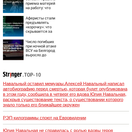
приема матерей
на работу: что
изменится
Аферисты стали
предъявлять
«корочку»: что
скрывается за
новой схемой
обмана
Число погибших
при ночной атаке
ВСУ на Белгород
выросло до
шести
Навальный оставил мемуары.Алексей Навальный написал
автобиографию перед смертью, которая будет опубликована
в этом году, сообщила в четверг его вдова Юлия Навальная,
раскрыв существование текста, о существовании которого
знало только его ближайшее окружен
РЭП-килограммы споют на Евровидении
Юлия Навальная не справилась с ролью вдовы героя