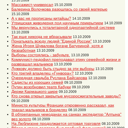
15.10.2009
Массажист-универсал
15.10.2009
Балерина Волочкова разошлась со своей матерью
15.10.2009
А у вас не прописаны китайцы?
14.10.2009
Утришская живодерня под научным прикрытием
14.10.2009
Мы вернулись к тоталитарной однопартийной системе
13.10.2009
Так еще никогда не вбрасывали
13.10.2009
Понатыкать всюду людей "Единой России"
13.10.2009
Жена Игоря Шувалова богаче Батуриной, хотя и
безработная
13.10.2009
Выборы состоялись - забудьте.
13.10.2009
Коммунист-педофил преподавал этику семейной жизни и
развращал мальчиков
13.10.2009
Лужкову должно быть стыдно за эти выборы
13.10.2009
Кто третий владелец «Гунвора»?
12.10.2009
Очередная свадьба Руслана Байсарова
12.10.2009
Садисты из хороших семей
09.10.2009
Путин возобновил театр Кабуки
09.10.2009
Держи Кармацкого шире
09.10.2009
Кто снова открыл закрытые мусоросжигательные заводы?
09.10.2009
Министр культуры Франции откровенно рассказал, как
трахал мальчиков в борделях
08.10.2009
В обтрепанных чемоданах на санках экспедитор "Алтына"
вез золото
08.10.2009
На Люблизоне продолжается оптовая торговля
08.10.2009