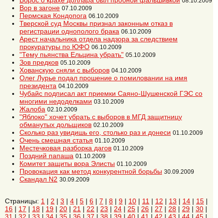
Вброс о крахе доллара был пробной фальшивкой
08.10.2009
Вор в загоне
07.10.2009
Пермская Кондопога
06.10.2009
Тверской суд Москвы признал законным отказ в
регистрации однополого брака
06.10.2009
Арест начальника отдела надзора за следствием
прокуратуры по ЮФО
06.10.2009
"Тему пьянства Ельцина убрать"
05.10.2009
Зов предков
05.10.2009
Хованскую сняли с выборов
04.10.2009
Олег Лурье подал прошение о помиловании на имя
президента
04.10.2009
Чубайс подписал акт приемки Саяно-Шушенской ГЭС со
многими недоделками
03.10.2009
Жалоба
02.10.2009
"Яблоко" хочет убрать с выборов в МГД защитницу
обманутых дольщиков
02.10.2009
Сколько раз увидишь его, столько раз и донеси
01.10.2009
Очень смешная статья
01.10.2009
Местечковая разборка дагов
01.10.2009
Поздний папаша
01.10.2009
Комитет защиты вора Элисты
01.10.2009
Провокация как метод конкурентной борьбы
30.09.2009
Скандал N2
30.09.2009
Страницы:
1
|
2
|
3
|
4
|
5
|
6
|
7
|
8
|
9
|
10
|
11
|
12
|
13
|
14
|
15
|
16
|
17
|
18
|
19
|
20
|
21
|
22
|
23
|
24
|
25
|
26
|
27
|
28
|
29
|
30
|
31
|
32
|
33
|
34
|
35
|
36
|
37
|
38
|
39
|
40
|
41
|
42
|
43
|
44
|
45
|