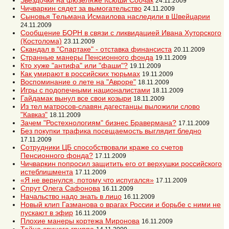
Звездочки на фюзеляже Ксюши Собчак
24.11.2009
Чичваркин сядет за вымогательство
24.11.2009
Сыновья Тельмана Исмаилова наследили в Швейцарии
24.11.2009
Сообщение БОРН в связи с ликвидацией Ивана Хуторского
(Костолома)
23.11.2009
Скандал в "Спартаке" - отставка финансиста
20.11.2009
Странные манеры Пенсионного фонда
19.11.2009
Кто хуже "антифа" или "фаши"?
19.11.2009
Как умирают в российских тюрьмах
19.11.2009
Воспоминание о лете на "Авроре"
18.11.2009
Игры с подопечными националистами
18.11.2009
Гайдамак вынул все свои козыри
18.11.2009
Из тел матросов-славян дагестанцы выложили слово
"Кавказ"
18.11.2009
Зачем "Ростехнологиям" бизнес Бравермана?
17.11.2009
Без покупки трафика посещаемость выглядит бледно
17.11.2009
Сотрудники ЦБ способствовали краже со счетов
Пенсионного фонда?
17.11.2009
Чичваркин попросил защитить его от верхушки российского
истеблишмента
17.11.2009
«Я не вернулся, потому что испугался»
17.11.2009
Спрут Олега Сафонова
16.11.2009
Начальство надо знать в лицо
16.11.2009
Новый клип Газманова о врагах России и борьбе с ними не
пускают в эфир
16.11.2009
Плохие манеры кортежа Миронова
16.11.2009