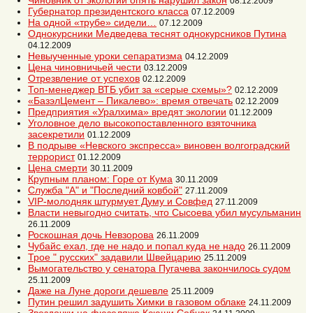
Чиновник от экологии опять нарушил закон
08.12.2009
Губернатор президентского класса
07.12.2009
На одной «трубе» сидели…
07.12.2009
Однокурсники Медведева теснят однокурсников Путина
04.12.2009
Невыученные уроки сепаратизма
04.12.2009
Цена чиновничьей чести
03.12.2009
Отрезвление от успехов
02.12.2009
Топ-менеджер ВТБ убит за «серые схемы»?
02.12.2009
«БазэлЦемент – Пикалево»: время отвечать
02.12.2009
Предприятия «Уралхима» вредят экологии
01.12.2009
Уголовное дело высокопоставленного взяточника
засекретили
01.12.2009
В подрыве «Невского экспресса» виновен волгоградский
террорист
01.12.2009
Цена смерти
30.11.2009
Крупным планом: Горе от Кума
30.11.2009
Служба "А" и "Последний ковбой"
27.11.2009
VIP-молодняк штурмует Думу и Совфед
27.11.2009
Власти невыгодно считать, что Сысоева убил мусульманин
26.11.2009
Роскошная дочь Невзорова
26.11.2009
Чубайс ехал, где не надо и попал куда не надо
26.11.2009
Трое " русских" задавили Швейцарию
25.11.2009
Вымогательство у сенатора Пугачева закончилось судом
25.11.2009
Даже на Луне дороги дешевле
25.11.2009
Путин решил задушить Химки в газовом облаке
24.11.2009