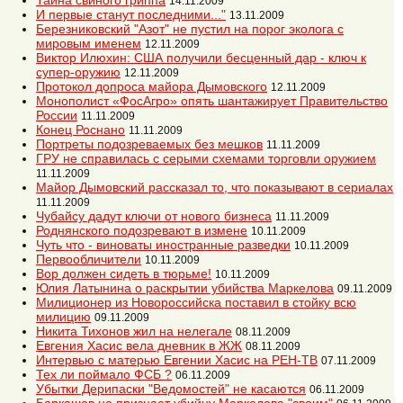
Тайна свиного гриппа
14.11.2009
И первые станут последними..."
13.11.2009
Березниковский "Азот" не пустил на порог эколога с
мировым именем
12.11.2009
Виктор Илюхин: США получили бесценный дар - ключ к
супер-оружию
12.11.2009
Протокол допроса майора Дымовского
12.11.2009
Монополист «ФосАгро» опять шантажирует Правительство
России
11.11.2009
Конец Роснано
11.11.2009
Портреты подозреваемых без мешков
11.11.2009
ГРУ не справилась с серыми схемами торговли оружием
11.11.2009
Майор Дымовский рассказал то, что показывают в сериалах
11.11.2009
Чубайсу дадут ключи от нового бизнеса
11.11.2009
Роднянского подозревают в измене
10.11.2009
Чуть что - виноваты иностранные разведки
10.11.2009
Первообличители
10.11.2009
Вор должен сидеть в тюрьме!
10.11.2009
Юлия Латынина о раскрытии убийства Маркелова
09.11.2009
Милиционер из Новороссийска поставил в стойку всю
милицию
09.11.2009
Никита Тихонов жил на нелегале
08.11.2009
Евгения Хасис вела дневник в ЖЖ
08.11.2009
Интервью с матерью Евгении Хасис на РЕН-ТВ
07.11.2009
Тех ли поймало ФСБ ?
06.11.2009
Убытки Дерипаски "Ведомостей" не касаются
06.11.2009