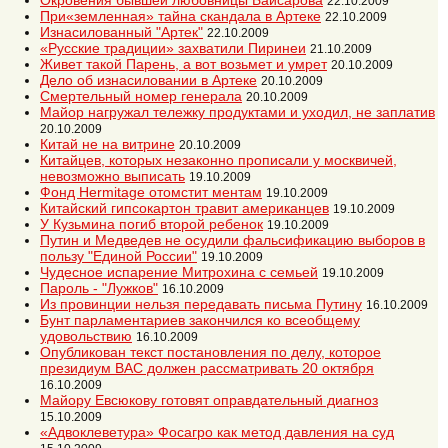
Окровения бывшей любовницы Байсарова
22.10.2009
При«земленная» тайна скандала в Артеке
22.10.2009
Изнасилованный "Артек"
22.10.2009
«Русские традиции» захватили Пиринеи
21.10.2009
Живет такой Парень, а вот возьмет и умрет
20.10.2009
Дело об изнасиловании в Артеке
20.10.2009
Смертельный номер генерала
20.10.2009
Майор нагружал тележку продуктами и уходил, не заплатив
20.10.2009
Китай не на витрине
20.10.2009
Китайцев, которых незаконно прописали у москвичей,
невозможно выписать
19.10.2009
Фонд Hermitage отомстит ментам
19.10.2009
Китайский гипсокартон травит американцев
19.10.2009
У Кузьмина погиб второй ребенок
19.10.2009
Путин и Медведев не осудили фальсификацию выборов в
пользу "Единой России"
19.10.2009
Чудесное испарение Митрохина с семьей
19.10.2009
Пароль - "Лужков"
16.10.2009
Из провинции нельзя передавать письма Путину
16.10.2009
Бунт парламентариев закончился ко всеобщему
удовольствию
16.10.2009
Опубликован текст постановления по делу, которое
президиум ВАС должен рассматривать 20 октября
16.10.2009
Майору Евсюкову готовят оправдательный диагноз
15.10.2009
«Адвоклеветура» Фосагро как метод давления на суд