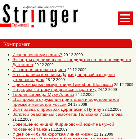
Компромат
Исправленному верить?
29.12.2009
Эксперты оценили шансы кандидатов на пост президента
Дагестана
29.12.2009
Известная сетевая гадина
29.12.2009
На сына писательницы Дарьи Донцовой заведено
уголовное дело
28.12.2009
Прижали кремлевскую гниду Тимофея Шевякова
25.12.2009
Не дадим Петрику прорваться к крантику
24.12.2009
Теория заговора Муху Алиева
24.12.2009
«Газпром» в окружении приятелей и родственников
премьер-министра России
24.12.2009
Вся правда о просьбах Дерипаски к Путину
23.12.2009
Золотой реактивный самолетик Тельмана Исмаилова
21.12.2009
Совершенно нищий Жириновский ездит на чужой
поюзанной тачке
21.12.2009
У девчонки была короткая линия жизни
21.12.2009