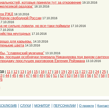
нальностей, которые приняли тут за откровение
19.10.2016
"железякой раздора"
18.10.2016
 для РЖД
18.10.2016
Форум свободной России
17.10.2016
17.10.2016
 не сильно ловили, но все-таки поймали
17.10.2016
17.10.2016
бийства неугодных
17.10.2016
орошо для карьеры.
14.10.2016
ленькие цвета
14.10.2016
бы, "славянский мужчина"
13.10.2016
ва, посещая особнячки генерала Никандрова под видом сантехн
продажу прослушек разговоров Евгения Ройзмана
13.10.2016
10
|
11
|
12
|
13
|
14
|
15
|
16
|
17
|
18
|
19
|
20
|
21
|
22
|
23
|
24
|
25
|
43
|
44
|
45
|
46
|
47
|
48
|
49
|
50
|
51
|
52
|
53
|
54
|
55
|
56
|
57
|
58
|
76
»
КСКЛЮЗИВ
СЛУХИ
МОНИТОР
ПЕРСОНАЛИИ
О проекте
Контак