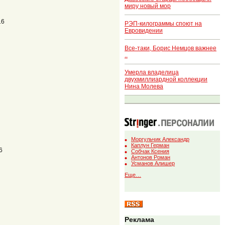
миру новый мор
16
РЭП-килограммы споют на
Евровидении
Все-таки, Борис Немцов важнее
..
Умерла владелица
двухмиллиардной коллекции
Нина Молева
Моргульчик Александр
Каплун Герман
6
Собчак Ксения
Антонов Роман
Усманов Алишер
Еще…
Реклама