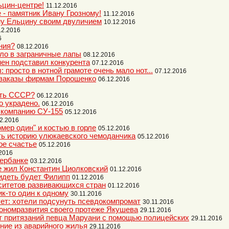
льцин-центре!
11.12.2016
 - памятник Ивану Грозному!
11.12.2016
ну Ельцину своим двуличием
10.12.2016
12.2016
6
ния?
08.12.2016
ло в заграничные лапы
08.12.2016
мен подставил конкурента
07.12.2016
 просто в нотной грамоте очень мало нот...
07.12.2016
 заказы фирмам Порошенко
06.12.2016
ать СССР?
06.12.2016
о украдено.
06.12.2016
 компанию СУ-155
05.12.2016
2.2016
мер один" и костью в горле
05.12.2016
ь историю улюкаевского чемоданчика
05.12.2016
ое счастье
05.12.2016
.2016
ербанке
03.12.2016
е жил Константин Циолковский
01.12.2016
сидеть будет Филипп
01.12.2016
ситетов развивающихся стран
01.12.2016
ик-то один к одному
30.11.2016
ет: хотели подсунуть псевдокомпромат
30.11.2016
ономразвития своего протеже Якушева
29.11.2016
т притязаний певца Маруани с помощью полицейских
29.11.2016
ние из аварийного жилья
29.11.2016