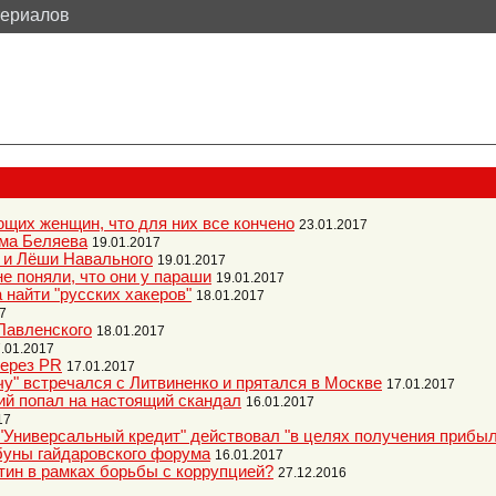
териалов
щих женщин, что для них все кончено
23.01.2017
ма Беляева
19.01.2017
 и Лёши Навального
19.01.2017
е поняли, что они у параши
19.01.2017
а найти "русских хакеров"
18.01.2017
7
Павленского
18.01.2017
.01.2017
ерез PR
17.01.2017
чу" встречался с Литвиненко и прятался в Москве
17.01.2017
й попал на настоящий скандал
16.01.2017
17
"Универсальный кредит" действовал "в целях получения прибыл
ибуны гайдаровского форума
16.01.2017
тин в рамках борьбы с коррупцией?
27.12.2016