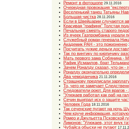
Ремонт в фотошопе
29.11.2016
Очередная провокация "експерт
Веселенький танец Татьяны Навк
Большая чистка
28.11.2016
Если в Швейцарии случаются авт
Красивая "графиня" Толстая под
Печальная смерть старого педо
Из ячеек Газпромбанка украли 
Служебный роман генерала Ник
Академик РАН - это пожизненно
Посчитать чужие деньги достав
Так по винтику по кирпичику раз
Мать первого зама Собянина - 
Рафик Исмаилов, брат Тельмана
Зачем Роналду сказал, что он - 
Роналду окончательно определи
Два чемоданчика
21.11.2016
Страшнову предписали зарплату
То, чего не замечает Следствен
Следователи роют. Для врагов - 
"Улюкаев работал как раб на гал
Сечин выиграл иск о защите час
Человек Года
18.11.2016
Так сеченские пугают на ночь 
Чем круче информация, которую
Ромео и Джульетта Псковской г
Лимонов: "Улюкаев, этот внук тат
Чубайса обыски не пугают
17.11.