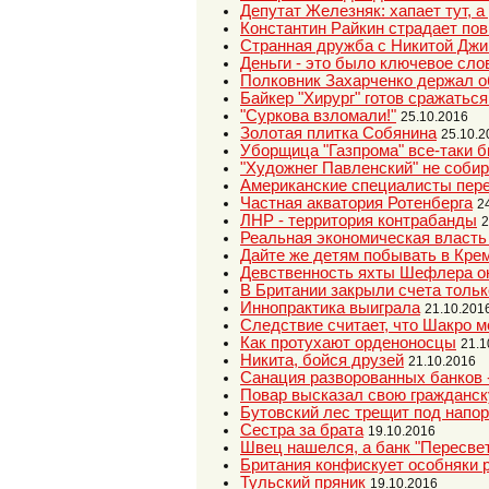
Депутат Железняк: хапает тут, а
Константин Райкин страдает п
Странная дружба с Никитой Джи
Деньги - это было ключевое сл
Полковник Захарченко держал о
Байкер "Хирург" готов сражаться
"Суркова взломали!"
25.10.2016
Золотая плитка Собянина
25.10.2
Уборщица "Газпрома" все-таки 
"Художнег Павленский" не собир
Американские специалисты пере
Частная акватория Ротенберга
2
ЛНР - территория контрабанды
2
Реальная экономическая власть
Дайте же детям побывать в Кре
Девственность яхты Шефлера о
В Британии закрыли счета тольк
Иннопрактика выиграла
21.10.201
Следствие считает, что Шакро 
Как протухают орденоносцы
21.1
Никита, бойся друзей
21.10.2016
Санация разворованных банков -
Повар высказал свою гражданс
Бутовский лес трещит под напо
Сестра за брата
19.10.2016
Швец нашелся, а банк "Пересве
Британия конфискует особняки 
Тульский пряник
19.10.2016