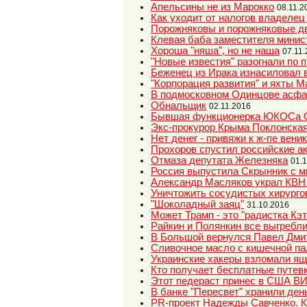
Апельсины не из Марокко
08.11.2
Как уходит от налогов владеле
Порожняковы и порожняковые д
Клевая баба заместителя минис
Хороша "няша", но не наша
07.11
"Новые известия" разогнали по 
Беженец из Ирака изнасиловал 
"Корпорация развития" и яхты 
В подмосковном Одинцове асфа
Обнальщик
02.11.2016
Бывшая функционерка ЮКОСа Оль
Экс-прокурор Крыма Поклонская
Нет денег - привяжи к ж-пе веник
Прохоров спустил российские а
Отмаза депутата Железняка
01.
Россия выпустила Скрынник с 
Александр Масляков украл КВН у
Уничтожить сосудистых хирурго
"Шоколадный заяц"
31.10.2016
Может Трамп - это "радистка Кэт
Райкин и Полянкин все выгребл
В Большой вернулся Павел Дмит
Сливочное масло с кишечной па
Украинские хакеры взломали ящ
Кто получает бесплатные путевк
Этот педераст принес в США ВИ
В банке "Пересвет" хранили ден
PR-проект Надежды Савченко. К