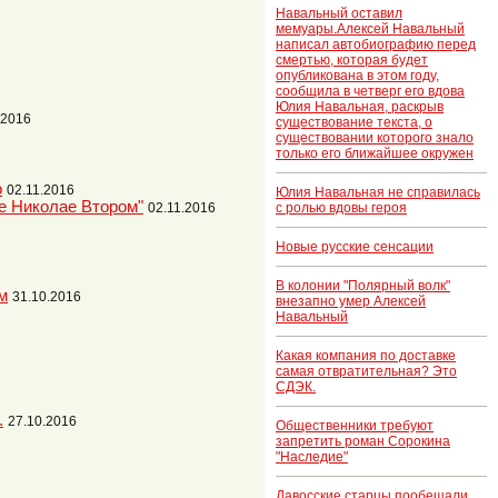
Навальный оставил
мемуары.Алексей Навальный
написал автобиографию перед
смертью, которая будет
опубликована в этом году,
сообщила в четверг его вдова
Юлия Навальная, раскрыв
.2016
существование текста, о
существовании которого знало
только его ближайшее окружен
о
02.11.2016
Юлия Навальная не справилась
е Николае Втором"
02.11.2016
с ролью вдовы героя
Новые русские сенсации
В колонии "Полярный волк"
м
31.10.2016
внезапно умер Алексей
Навальный
Какая компания по доставке
самая отвратительная? Это
СДЭК.
.
27.10.2016
Общественники требуют
запретить роман Сорокина
"Наследие"
Давосские старцы пообещали