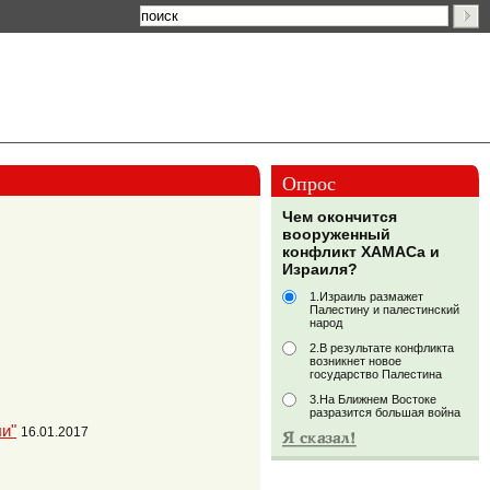
Опрос
Чем окончится
вооруженный
конфликт ХАМАСа и
Израиля?
1.Израиль размажет
Палестину и палестинский
народ
2.В результате конфликта
возникнет новое
государство Палестина
3.На Ближнем Востоке
разразится большая война
и"
16.01.2017