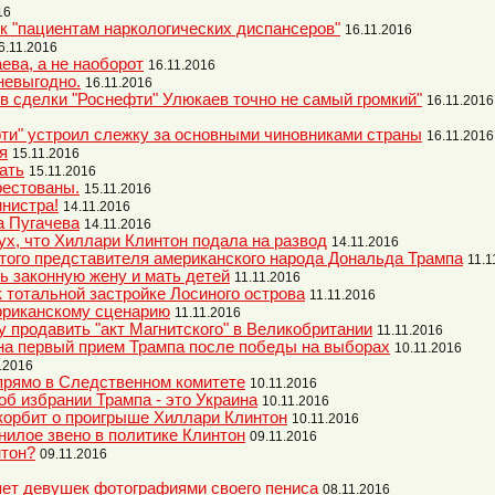
16
к "пациентам наркологических диспансеров"
16.11.2016
6.11.2016
ева, а не наоборот
16.11.2016
невыгодно.
16.11.2016
в сделки "Роснефти" Улюкаев точно не самый громкий"
16.11.2016
и" устроил слежку за основными чиновниками страны
16.11.2016
я
15.11.2016
ать
15.11.2016
рестованы.
15.11.2016
инистра!
14.11.2016
а Пугачева
14.11.2016
ух, что Хиллари Клинтон подала на развод
14.11.2016
атого представителя американского народа Дональда Трампа
11.1
ь законную жену и мать детей
11.11.2016
 тотальной застройке Лосиного острова
11.11.2016
фриканскому сценарию
11.11.2016
 продавить "акт Магнитского" в Великобритании
11.11.2016
 на первый прием Трампа после победы на выборах
10.11.2016
.2016
прямо в Следственном комитете
10.11.2016
об избрании Трампа - это Украина
10.11.2016
корбит о проигрыше Хиллари Клинтон
10.11.2016
нилое звено в политике Клинтон
09.11.2016
нтон?
09.11.2016
ет девушек фотографиями своего пениса
08.11.2016