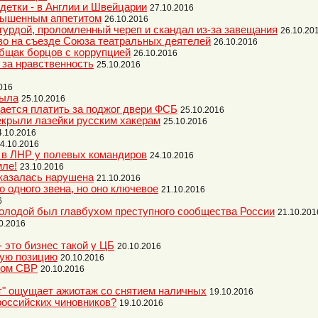
 детки - в Англии и Швейцарии
27.10.2016
овышенным аппетитом
26.10.2016
гурдой, проломленный череп и скандал из-за завещания
26.10.20
ово на съезде Союза театральных деятелей
26.10.2016
бщак борцов с коррупцией
26.10.2016
 за нравственность
25.10.2016
016
была
25.10.2016
ается платить за поджог двери ФСБ
25.10.2016
крыли лазейки русским хакерам
25.10.2016
4.10.2016
4.10.2016
 в ЛНР у полевых командиров
24.10.2016
мле!
23.10.2016
казалась нарушена
21.10.2016
о одного звена, но оно ключевое
21.10.2016
6
молодой был главбухом преступного сообщества России
21.10.201
0.2016
 это бизнес такой у ЦБ
20.10.2016
кую позицию
20.10.2016
ром СВР
20.10.2016
т" ощущает ажиотаж со снятием наличных
19.10.2016
российских чиновников?
19.10.2016