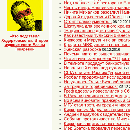
Нет, главное - это ресторан в Е
Черт с ним, с Ельциным, главное
Никита Михалков разозлил Наи
Дорогой отдых семьи Обамы
08.
Стоит только умереть...
08.12.201
Шкатулка для временного хране
"Национальное достояние" уплы
Как известный тульский бизнес
«Кто подставил
Киркоров и Маруани не виноваты:
Ходорковского». Второе
Кредиты МВФ ушли на военные
издание книги Елены
Женская разборка
Токаревой
06.12.2016
Почему никто не вышел защищ
Что значит "заморожено"? Прост
В темноте продадут банкротную
Навальный снова под судом
05.1
США считает Россию "угрозой но
Росбалт продолжает исследоват
Не удалось Ольге Бузовой личн
За тридцать "сребреников"
05.12
Греф вдоволь повеселился в Сб
В Рязани решили снести дом, гд
Во всем виноваты пранкеры, а 
МГУ стал третьим среди универ
Киркоров vs Маруани: а припевч
Андрей Караулов свидетельству
Собянин проталкивает на Минэк
Киркоров защитил свою песню о
Мэр Братска провалил переселе