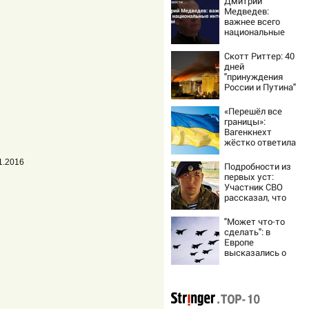
Дмитрий
Медведев:
важнее всего
национальные
интересы России
Скотт Риттер: 40
дней
"принуждения
России и Путина"
резко приблизили
крах режима
«Перешёл все
Зеленского
границы»:
Вагенкнехт
жёстко ответила
послу Украины
1.2016
Подробности из
первых уст:
Участник СВО
рассказал, что
спасло его в
схватке с
"Может что-то
медведем
сделать": в
Европе
высказались о
нападении России