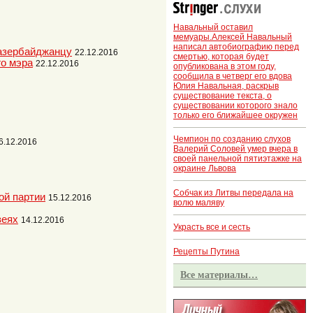
Навальный оставил
мемуары.Алексей Навальный
написал автобиографию перед
 азербайджанцу
22.12.2016
смертью, которая будет
го мэра
22.12.2016
опубликована в этом году,
сообщила в четверг его вдова
Юлия Навальная, раскрыв
существование текста, о
существовании которого знало
только его ближайшее окружен
Чемпион по созданию слухов
6.12.2016
Валерий Соловей умер вчера в
своей панельной пятиэтажке на
окраине Львова
Собчак из Литвы передала на
ой партии
15.12.2016
волю маляву
зеях
14.12.2016
Украсть все и сесть
Рецепты Путина
Все материалы…