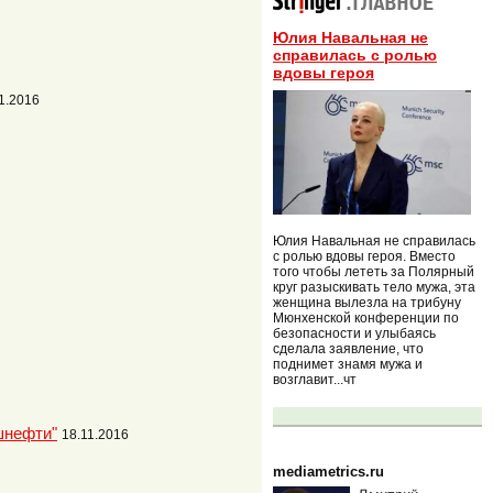
Юлия Навальная не
справилась с ролью
вдовы героя
1.2016
Юлия Навальная не справилась
с ролью вдовы героя. Вместо
того чтобы лететь за Полярный
круг разыскивать тело мужа, эта
женщина вылезла на трибуну
Мюнхенской конференции по
безопасности и улыбаясь
сделала заявление, что
поднимет знамя мужа и
возглавит...чт
шнефти"
18.11.2016
mediametrics.ru