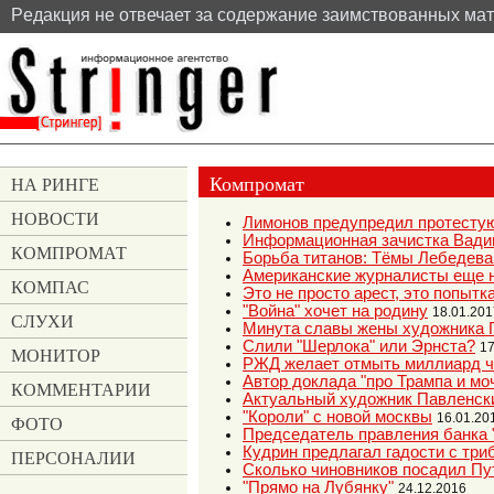
Pедакция не отвечает за содержание заимствованных ма
Компромат
НА РИНГЕ
НОВОСТИ
Лимонов предупредил протестую
Информационная зачистка Вади
КОМПРОМАТ
Борьба титанов: Тёмы Лебедева
Американские журналисты еще н
КОМПАС
Это не просто арест, это попытк
"Война" хочет на родину
18.01.201
СЛУХИ
Минута славы жены художника 
Слили "Шерлока" или Эрнста?
17
МОНИТОР
РЖД желает отмыть миллиард ч
Автор доклада "про Трампа и мо
КОММЕНТАРИИ
Актуальный художник Павленски
"Короли" с новой москвы
16.01.20
ФОТО
Председатель правления банка 
Кудрин предлагал гадости с тр
ПЕРСОНАЛИИ
Сколько чиновников посадил Пу
"Прямо на Лубянку"
24.12.2016