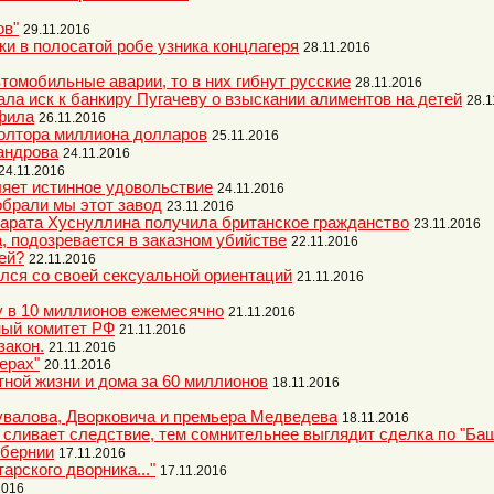
ов"
29.11.2016
и в полосатой робе узника концлагеря
28.11.2016
омобильные аварии, то в них гибнут русские
28.11.2016
ала иск к банкиру Пугачеву о взыскании алиментов на детей
28.1
фила
26.11.2016
полтора миллиона долларов
25.11.2016
андрова
24.11.2016
24.11.2016
ляет истинное удовольствие
24.11.2016
обрали мы этот завод
23.11.2016
Марата Хуснуллина получила британское гражданство
23.11.2016
, подозревается в заказном убийстве
22.11.2016
гей?
22.11.2016
лся со своей сексуальной ориентаций
21.11.2016
 в 10 миллионов ежемесячно
21.11.2016
ный комитет РФ
21.11.2016
закон.
21.11.2016
ерах"
20.11.2016
тной жизни и дома за 60 миллионов
18.11.2016
Шувалова, Дворковича и премьера Медведева
18.11.2016
 сливает следствие, тем сомнительнее выглядит сделка по "Ба
убернии
17.11.2016
арского дворника..."
17.11.2016
2016