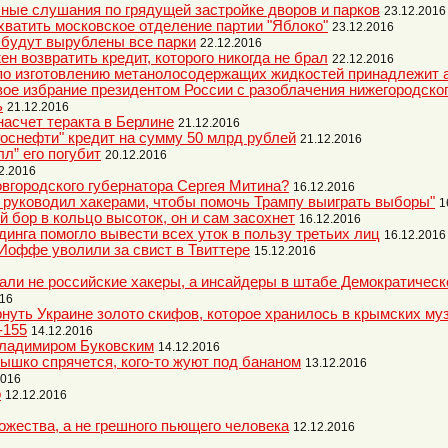
ные слушания по грядущей застройке дворов и парков
23.12.2016
хватить московское отделение партии "Яблоко"
23.12.2016
 будут вырублены все парки
22.12.2016
н возвратить кредит, которого никогда не брал
22.12.2016
 по изготовлению метанолосодержащих жидкостей принадлежит
вое избрание президентом России с разоблачения нижегородско
ь
21.12.2016
 насчет теракта в Берлине
21.12.2016
оснефти" кредит на сумму 50 млрд рублей
21.12.2016
лл” его погубит
20.12.2016
2.2016
овгородского губернатора Сергея Митина?
16.12.2016
н руководил хакерами, чтобы помочь Трампу выиграть выборы"
1
бор в кольцо высоток, он и сам засохнет
16.12.2016
динга помогло вывести всех уток в пользу третьих лиц
16.12.2016
Иоффе уволили за свист в Твиттере
15.12.2016
али не российские хакеры, а инсайдеры в штабе Демократическ
016
нуть Украине золото скифов, которое хранилось в крымских му
-155
14.12.2016
Владимиром Буковским
14.12.2016
ышко спрячется, кого-то жуют под бананом
13.12.2016
2016
о
12.12.2016
ожества, а не грешного пьющего человека
12.12.2016