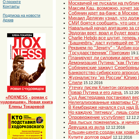
О проекте
Москвичей не пускали на публич
Контакты
Максим Кац, возможно, хочет за
Собянин идет ва-банк: в Москве
Подписка на новости
Михаил Делягин узнал, что долже
Архив
СМИ боятся сообщить, что цех
Навальный начал агитацию за с
Эрдоган врет, врал и будет врат
Charlie Hebdo все шутит, теперь
"Башнефть" даст купившей ее "Р
Реквием по ’’Зениту” - ”Албин-хо
"Государственник" Пригожин
19.1
Планируют ли силовики арест н
Демонизация Путина: "как Пути
Собянинские зажмут Серебряный 
Банкротство сибирского агрохол
Журналистку "из России" Юлию 
Слили
15.12.2016
Утечку писем Клинтон организов
Повар Путина и его дача.
15.12.2
Суд Амстердама постановил вер
«ЛОХNESS - роман с
чудовищем». Новая книга
Нелегализованные квартиры СУ
Елены Токаревой
В Кембридже начался суд над 
Но каждую "пятницу", лишь солн
Опровержение усугубляет
12.12.
Два лысых поженились, и ничег
Девушка из аула
12.12.2016
Ельцин-центр создан как храм б
Купите долгов ради!
12.12.2016