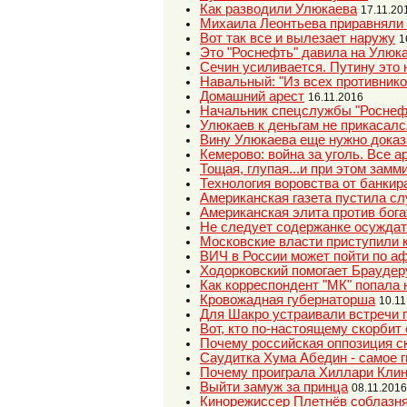
Как разводили Улюкаева
17.11.20
Михаила Леонтьева приравняли 
Вот так все и вылезает наружу
1
Это "Роснефть" давила на Улюка
Сечин усиливается. Путину это 
Навальный: "Из всех противнико
Домашний арест
16.11.2016
Начальник спецслужбы "Роснефт
Улюкаев к деньгам не прикасалс
Вину Улюкаева еще нужно доказ
Кемерово: война за уголь. Все а
Тощая, глупая...и при этом замм
Технология воровства от банкир
Американская газета пустила сл
Американская элита против бог
Не следует содержанке осуждат
Московские власти приступили к
ВИЧ в России может пойти по а
Ходорковский помогает Браудеру
Как корреспондент "МК" попала
Кровожадная губернаторша
10.11
Для Шакро устраивали встречи 
Вот, кто по-настоящему скорбит 
Почему российская оппозиция с
Саудитка Хума Абедин - самое г
Почему проиграла Хиллари Кли
Выйти замуж за принца
08.11.2016
Кинорежиссер Плетнёв соблазня