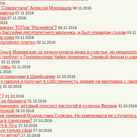
016
ц "Северстали" Алексей Мордашов
08.11.2016
вижухи
07.11.2016
тра
07.11.2016
.2016
приказу ТОПов "Роснефти"?
06.11.2016
в бассейне десятилетнего мальчика, и был оправдан судом
03.11
Маслова
03.11.2016
льтируют плитку
02.11.2016
га Миримская за деньги купила мужа и счастье, но ненадолг
 требует у Генпрокурора Чайки проверить "лживый фильм о цар
02.11.2016
ктивы
01.11.2016
11.2016
миллиардами в Швейцарию
31.10.2016
 народа и получил в собственность здание на миллиард с гако
в
31.10.2016
"?
31.10.2016
и из бюджета
31.10.2016
риченко, который плеснул кислотой в худрука Филина
31.10.2016
лочкой
28.10.2016
ик приемной Владислава Суркова. Но компромата не случилось
и в санатории?
27.10.2016
Ч в 70-х
27.10.2016
ьги только свои
27.10.2016
то автор?
27.10.2016