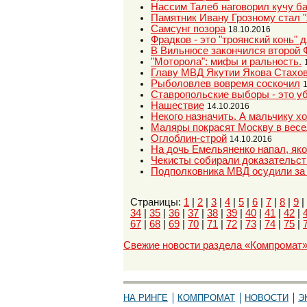
Нассим Талеб наговорил кучу ба
Памятник Ивану Грозному стал 
Самсунг позора
18.10.2016
Фрадков - это "троянский конь"
В Вильнюсе закончился второй 
"Моторола": мифы и ральность.
Главу МВД Якутии Якова Стахова
Рыболовлев вовремя соскочил
Ставропольские выборы - это у
Нашествие
14.10.2016
Некого назначить. А мальчику х
Маляры покрасят Москву в весе
Оглоблин-строй
14.10.2016
На дочь Емельяненко напал, яко
Чекисты собирали доказательст
Подполковника МВД осудили за 
Страницы:
1
|
2
|
3
|
4
|
5
|
6
|
7
|
8
|
9
|
34
|
35
|
36
|
37
|
38
|
39
|
40
|
41
|
42
|
67
|
68
|
69
|
70
|
71
|
72
|
73
|
74
|
75
|
Свежие новости раздела «Компромат
НА РИНГЕ
КОМПРОМАТ
НОВОСТИ
Э