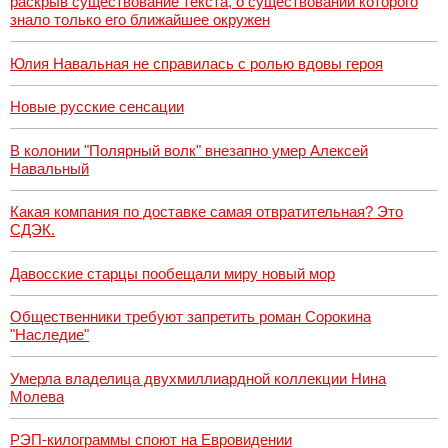
раскрыв существование текста, о существовании которого
знало только его ближайшее окружен
Юлия Навальная не справилась с ролью вдовы героя
Новые русские сенсации
В колонии "Полярный волк" внезапно умер Алексей
Навальный
Какая компания по доставке самая отвратительная? Это
СДЭК.
Давосские старцы пообещали миру новый мор
Общественники требуют запретить роман Сорокина
"Наследие"
Умерла владелица двухмиллиардной коллекции Нина
Молева
РЭП-килограммы споют на Евровидении