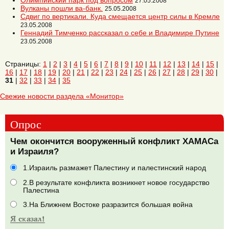
Олимпийский парк под вопросом
27.05.2008
Вулканы пошли ва-банк.
25.05.2008
Сдвиг по вертикали. Куда смещается центр силы в Кремле
23.05.2008
Геннадий Тимченко рассказал о себе и Владимире Путине
23.05.2008
Страницы:
1
|
2
|
3
|
4
|
5
|
6
|
7
|
8
|
9
|
10
|
11
|
12
|
13
|
14
|
15
|
16
|
17
|
18
|
19
|
20
|
21
|
22
|
23
|
24
|
25
|
26
|
27
|
28
|
29
|
30
|
31
|
32
|
33
|
34
|
35
Свежие новости раздела «Монитор»
Опрос
Чем окончится вооруженный конфликт ХАМАСа
и Израиля?
1.Израиль размажет Палестину и палестинский народ
2.В результате конфликта возникнет новое государство
Палестина
3.На Ближнем Востоке разразится большая война