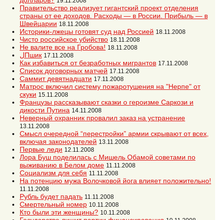
долларов?
19.11.2008
Правительство реализует гигантский проект отделения
страны от ее доходов. Расходы — в России. Прибыль — в
Швейцарии
18.11.2008
Историки-лжецы готовят суд над Россией
18.11.2008
Чисто российское убийство
18.11.2008
Не валите все на Гробова!
18.11.2008
لПшик
17.11.2008
Как избавиться от безработных мигрантов
17.11.2008
Список договорных матчей
17.11.2008
Саммит девятнадцати
17.11.2008
Матрос включил систему пожаротушения на "Нерпе" от
скуки
15.11.2008
Французы рассказывают сказки о героизме Саркози и
дикости Путина
14.11.2008
Неверный охранник провалил заказ на устранение
13.11.2008
Смысл очередной “перестройки” армии скрывают от всех,
включая законодателей
13.11.2008
Первые леди
12.11.2008
Лора Буш поделилась с Мишель Обамой советами по
выживанию в Белом доме
11.11.2008
Социализм для себя
11.11.2008
На потенцию мужа Волочковой йога влияет положительно!
11.11.2008
Рубль будет падать
11.11.2008
Смертельный номер
10.11.2008
Кто были эти женщины?
10.11.2008