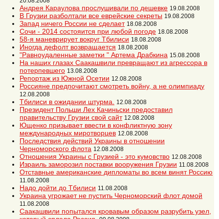
20.08.2008
Андрея Караулова прослушивали по дешевке
19.08.2008
В Грузии разболтали все еврейские секреты
19.08.2008
Запад ничего России не сделает
18.08.2008
Сочи - 2014 состояится при любой погоде
18.08.2008
58-я маневрирует вокруг Тбилиси
18.08.2008
Иногда дефолт возвращается
18.08.2008
"Равноудаленные заметки " Артема Драбкина
15.08.2008
На наших глазах Саакашвили превращают из агрессора в
потерпевшего
13.08.2008
Репортаж из Южной Осетии
12.08.2008
Россияне предпочитают смотреть войну, а не олимпиаду
12.08.2008
Тбилиси в ожидании штурма.
12.08.2008
Президент Польши Лех Качиньски предоставил
правительству Грузии свой сайт
12.08.2008
Ющенко призывает ввести в конфликтную зону
международных миротворцев
12.08.2008
Последствия действий Украины в отношении
Черноморского флота
12.08.2008
Отношения Украины с Грузией - это кумовство
12.08.2008
Израиль заморозил поставки вооружения Грузии
11.08.2008
Отставные американские дипломаты во всем винят Россию
11.08.2008
Надо дойти до Тбилиси
11.08.2008
Украина угрожает не пустить Черноморский флот домой
11.08.2008
Саакашвили попытался кровавым образом разрубить узел,