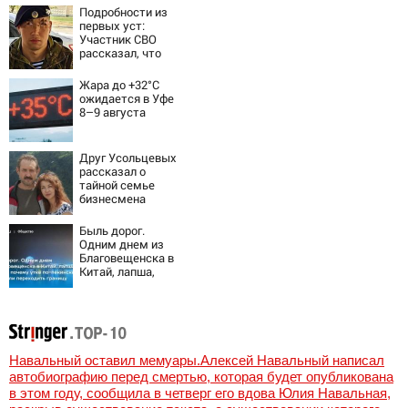
Подробности из
первых уст:
Участник СВО
рассказал, что
спасло его в
схватке с
Жара до +32°C
медведем
ожидается в Уфе
8–9 августа
Друг Усольцевых
рассказал о
тайной семье
бизнесмена
Быль дорог.
Одним днем из
Благовещенска в
Китай, лапша,
мемы, и почему
утке по-пекински
запретили
переходить
границу
Навальный оставил мемуары.Алексей Навальный написал
автобиографию перед смертью, которая будет опубликована
в этом году, сообщила в четверг его вдова Юлия Навальная,