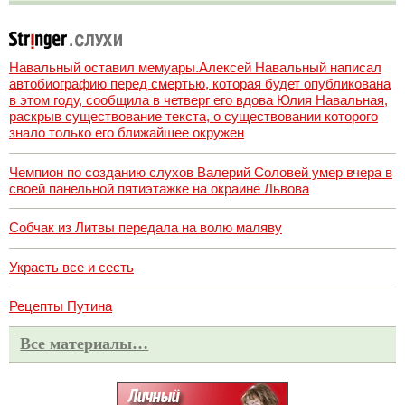
Навальный оставил мемуары.Алексей Навальный написал
автобиографию перед смертью, которая будет опубликована
в этом году, сообщила в четверг его вдова Юлия Навальная,
раскрыв существование текста, о существовании которого
знало только его ближайшее окружен
Чемпион по созданию слухов Валерий Соловей умер вчера в
своей панельной пятиэтажке на окраине Львова
Собчак из Литвы передала на волю маляву
Украсть все и сесть
Рецепты Путина
Все материалы…