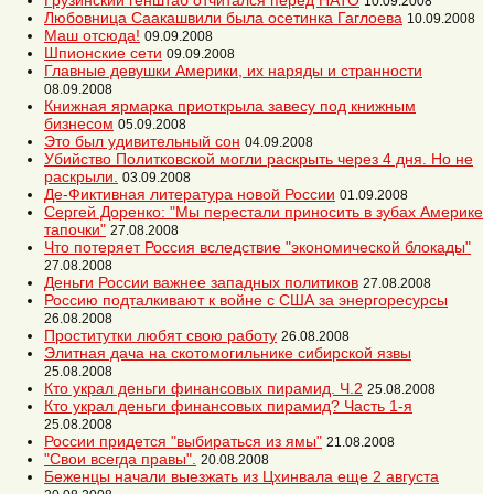
Грузинский генштаб отчитался перед НАТО
10.09.2008
Любовница Саакашвили была осетинка Гаглоева
10.09.2008
Маш отсюда!
09.09.2008
Шпионские сети
09.09.2008
Главные девушки Америки, их наряды и странности
08.09.2008
Книжная ярмарка приоткрыла завесу под книжным
бизнесом
05.09.2008
Это был удивительный сон
04.09.2008
Убийство Политковской могли раскрыть через 4 дня. Но не
раскрыли.
03.09.2008
Де-Фиктивная литература новой России
01.09.2008
Сергей Доренко: "Мы перестали приносить в зубах Америке
тапочки"
27.08.2008
Что потеряет Россия вследствие "экономической блокады"
27.08.2008
Деньги России важнее западных политиков
27.08.2008
Россию подталкивают к войне с США за энергоресурсы
26.08.2008
Проститутки любят свою работу
26.08.2008
Элитная дача на скотомогильнике сибирской язвы
25.08.2008
Кто украл деньги финансовых пирамид. Ч.2
25.08.2008
Кто украл деньги финансовых пирамид? Часть 1-я
25.08.2008
России придется "выбираться из ямы"
21.08.2008
"Свои всегда правы".
20.08.2008
Беженцы начали выезжать из Цхинвала еще 2 августа