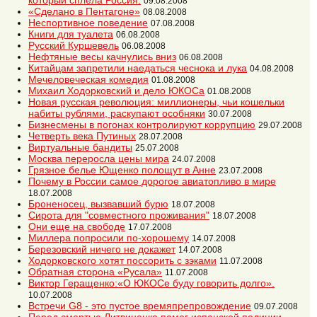
который сплела Россия.
09.08.2008
«Сделано в Пентагоне»
08.08.2008
Неспортивное поведение
07.08.2008
Книги для туалета
06.08.2008
Русский Куршевель
06.08.2008
Нефтяные весы качнулись вниз
06.08.2008
Китайцам запретили наедаться чеснока и лука
04.08.2008
Мечеловеческая комедия
01.08.2008
Михаил Ходорковский и дело ЮКОСа
01.08.2008
Новая русская революция: миллионеры, чьи кошельки
набиты рублями, раскупают особняки
30.07.2008
Бизнесмены в погонах контролируют коррупцию
29.07.2008
Четверть века Путиных
28.07.2008
Виртуальные бандиты
25.07.2008
Москва переросла цены мира
24.07.2008
Грязное белье Ющенко полощут в Анне
23.07.2008
Почему в России самое дорогое авиатопливо в мире
18.07.2008
Броненосец, вызвавший бурю
18.07.2008
Сирота для "совместного проживания"
18.07.2008
Они еще на свободе
17.07.2008
Миллера попросили по-хорошему
14.07.2008
Березовский ничего не докажет
14.07.2008
Ходорковского хотят поссорить с зэками
11.07.2008
Обратная сторона «Русала»
11.07.2008
Виктор Геращенко:«О ЮКОСе буду говорить долго».
10.07.2008
Встречи G8 - это пустое времяпрепровождение
09.07.2008