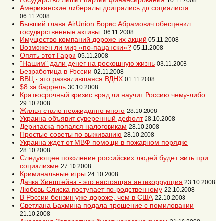
Государство лишит партии финансирования
10.11.2008
Американские либералы доигрались до социалиста
06.11.2008
Бывший глава AirUnion Борис Абрамович обесценил
государственные активы.
06.11.2008
Имущество компаний дороже их акций
05.11.2008
Возможен ли мир «по-пацански»?
05.11.2008
Опять этот Гарри
05.11.2008
"Нашим" дали денег на роскошную жизнь
03.11.2008
Безработица в России
02.11.2008
ВВЦ - это развалившаяся ВДНХ
01.11.2008
$8 за баррель
30.10.2008
Краткосрочный кризис вряд ли научит Россию чему-либо
29.10.2008
Жилья стало неожиданно много
28.10.2008
Украина объявит суверенный дефолт
28.10.2008
Дерипаска попался налоговикам
28.10.2008
Простые советы по выживанию
28.10.2008
Украина ждет от МВФ помощи в пожарном порядке
28.10.2008
Следующее поколение российских людей будет жить при
социализме
27.10.2008
Криминальные игры
24.10.2008
Дачка Хинштейна - это настоящая антикоррупция
23.10.2008
Любовь Слиска поступает по-родственному
22.10.2008
В России бензин уже дороже, чем в США
22.10.2008
Светлана Бахмина подала прошение о помиловании
21.10.2008