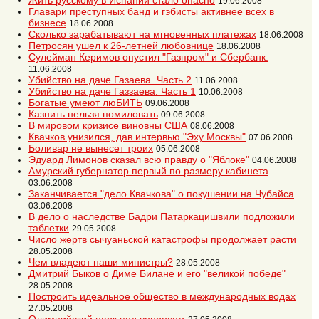
Жить русскому в Испании стало опасно
19.06.2008
Главари преступных банд и гэбисты активнее всех в
бизнесе
18.06.2008
Сколько зарабатывают на мгновенных платежах
18.06.2008
Петросян ушел к 26-летней любовнице
18.06.2008
Сулейман Керимов опустил "Газпром" и Сбербанк.
11.06.2008
Убийство на даче Газаева. Часть 2
11.06.2008
Убийство на даче Газзаева. Часть 1
10.06.2008
Богатые умеют люБИТЬ
09.06.2008
Казнить нельзя помиловать
09.06.2008
В мировом кризисе виновны США
08.06.2008
Квачков унизился, дав интервью "Эху Москвы"
07.06.2008
Боливар не вынесет троих
05.06.2008
Эдуард Лимонов сказал всю правду о "Яблоке"
04.06.2008
Амурский губернатор первый по размеру кабинета
03.06.2008
Заканчивается "дело Квачкова" о покушении на Чубайса
03.06.2008
В дело о наследстве Бадри Патаркацишвили подложили
таблетки
29.05.2008
Число жертв сычуаньской катастрофы продолжает расти
28.05.2008
Чем владеют наши министры?
28.05.2008
Дмитрий Быков о Диме Билане и его "великой победе"
28.05.2008
Построить идеальное общество в международных водах
27.05.2008