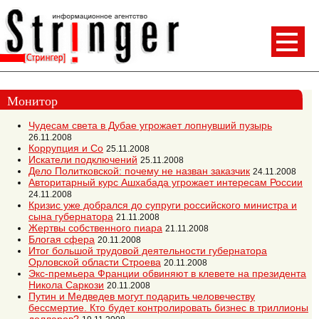
Монитор
Чудесам света в Дубае угрожает лопнувший пузырь
26.11.2008
Коррупция и Со
25.11.2008
Искатели подключений
25.11.2008
Дело Политковской: почему не назван заказчик
24.11.2008
Авторитарный курс Ашхабада угрожает интересам России
24.11.2008
Кризис уже добрался до супруги российского министра и
сына губернатора
21.11.2008
Жертвы собственного пиара
21.11.2008
Блогая сфера
20.11.2008
Итог большой трудовой деятельности губернатора
Орловской области Строева
20.11.2008
Экс-премьера Франции обвиняют в клевете на президента
Никола Саркози
20.11.2008
Путин и Медведев могут подарить человечеству
бессмертие. Кто будет контролировать бизнес в триллионы