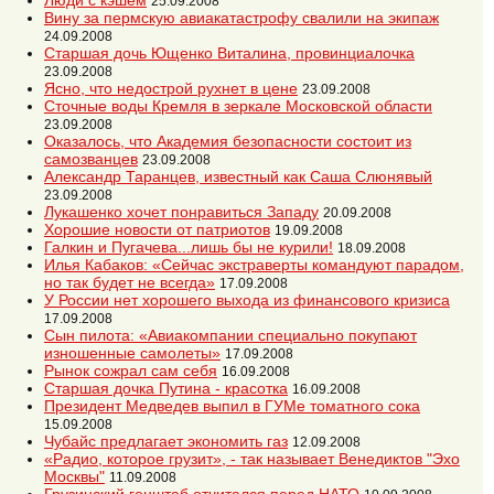
Люди с кэшем
25.09.2008
Вину за пермскую авиакатастрофу свалили на экипаж
24.09.2008
Старшая дочь Ющенко Виталина, провинциалочка
23.09.2008
Ясно, что недострой рухнет в цене
23.09.2008
Сточные воды Кремля в зеркале Московской области
23.09.2008
Оказалось, что Академия безопасности состоит из
самозванцев
23.09.2008
Александр Таранцев, известный как Саша Слюнявый
23.09.2008
Лукашенко хочет понравиться Западу
20.09.2008
Хорошие новости от патриотов
19.09.2008
Галкин и Пугачева...лишь бы не курили!
18.09.2008
Илья Кабаков: «Сейчас экстраверты командуют парадом,
но так будет не всегда»
17.09.2008
У России нет хорошего выхода из финансового кризиса
17.09.2008
Сын пилота: «Авиакомпании специально покупают
изношенные самолеты»
17.09.2008
Рынок сожрал сам себя
16.09.2008
Старшая дочка Путина - красотка
16.09.2008
Президент Медведев выпил в ГУМе томатного сока
15.09.2008
Чубайс предлагает экономить газ
12.09.2008
«Радио, которое грузит», - так называет Венедиктов "Эхо
Москвы"
11.09.2008