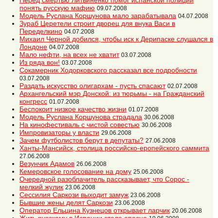
Перед смертью Литвиненко помог испанской полиции
понять русскую мафию
09.07.2008
Модель Руслана Коршунова мало зарабатывала
04.07.2008
Зураб Церетели строит дворец для внука Васи в
Переделкино
04.07.2008
Михаил Черной добился, чтобы иск к Дерипаске слушался в
Лондоне
04.07.2008
Мало нефти, на всех не хватит
03.07.2008
Из ряда вон!
03.07.2008
Сокамерник Ходорковского рассказал все подробности
03.07.2008
Раздать искусство олигархам - пусть спасают
02.07.2008
Архангельский мэр Донской: из тюрьмы - на Гражданский
конгресс
01.07.2008
Беспокоит низкое качество жизни
01.07.2008
Модель Руслана Коршунова страдала
30.06.2008
На кинофестиваль с чистой совестью
30.06.2008
Импровизаторы у власти
29.06.2008
Зачем футболистов берут в депутаты?
27.06.2008
Ханты-Мансийск, столица российско-еропейского саммита
27.06.2008
Везунчик Адамов
26.06.2008
Кемеровское голосование на дому
25.06.2008
Очередной разоблачитель рассказывает, что Сорос -
мелкий жулик
23.06.2008
Сессилия Саркози выходит замуж
23.06.2008
Бывшие жены делят Саркози
23.06.2008
Оператор Ельцина Кузнецов открывает ларчик
20.06.2008