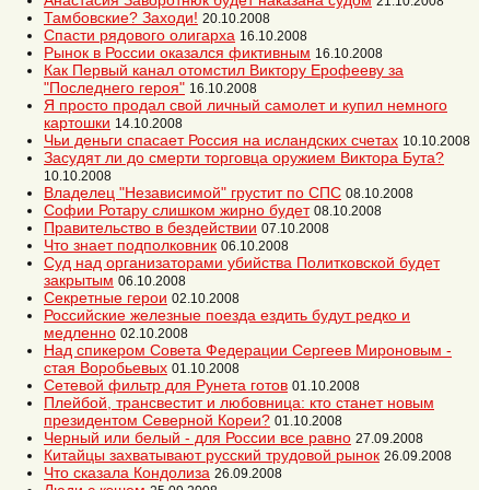
Анастасия Заворотнюк будет наказана судом
21.10.2008
Тамбовские? Заходи!
20.10.2008
Спасти рядового олигарха
16.10.2008
Рынок в России оказался фиктивным
16.10.2008
Как Первый канал отомстил Виктору Ерофееву за
"Последнего героя"
16.10.2008
Я просто продал свой личный самолет и купил немного
картошки
14.10.2008
Чьи деньги спасает Россия на исландских счетах
10.10.2008
Засудят ли до смерти торговца оружием Виктора Бута?
10.10.2008
Владелец "Независимой" грустит по СПС
08.10.2008
Софии Ротару слишком жирно будет
08.10.2008
Правительство в бездействии
07.10.2008
Что знает подполковник
06.10.2008
Суд над организаторами убийства Политковской будет
закрытым
06.10.2008
Секретные герои
02.10.2008
Российские железные поезда ездить будут редко и
медленно
02.10.2008
Над спикером Совета Федерации Сергеев Мироновым -
стая Воробьевых
01.10.2008
Сетевой фильтр для Рунета готов
01.10.2008
Плейбой, трансвестит и любовница: кто станет новым
президентом Северной Кореи?
01.10.2008
Черный или белый - для России все равно
27.09.2008
Китайцы захватывают русский трудовой рынок
26.09.2008
Что сказала Кондолиза
26.09.2008