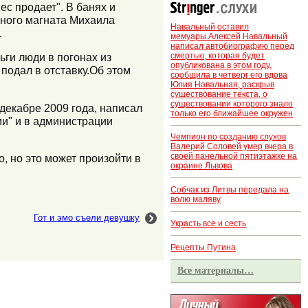
с продает". В банях и
чного магната Михаила
Навальный оставил
.
мемуары.Алексей Навальный
написал автобиографию перед
смертью, которая будет
ьги люди в погонах из
опубликована в этом году,
подал в отставку.Об этом
сообщила в четверг его вдова
Юлия Навальная, раскрыв
существование текста, о
существовании которого знало
декабре 2009 года, написал
только его ближайшее окружен
ии" и в администрации
Чемпион по созданию слухов
Валерий Соловей умер вчера в
своей панельной пятиэтажке на
, но это может произойти в
окраине Львова
Собчак из Литвы передала на
волю маляву
Гот и эмо съели девушку
Украсть все и сесть
Рецепты Путина
Все материалы…