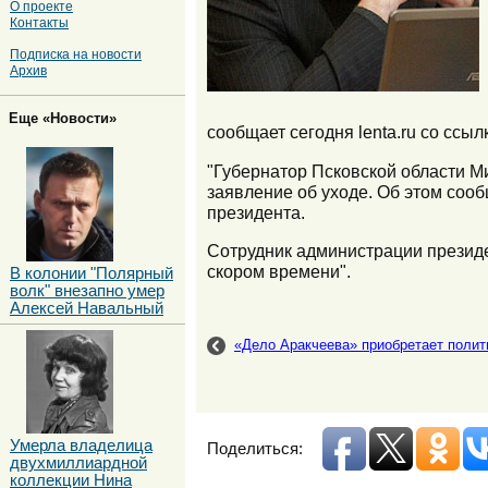
О проекте
Контакты
Подписка на новости
Архив
Еще «Новости»
сообщает сегодня lenta.ru со ссыл
"Губернатор Псковской области Ми
заявление об уходе. Об этом сооб
президента.
Сотрудник администрации президен
скором времени".
В колонии "Полярный
волк" внезапно умер
Алексей Навальный
«Дело Аракчеева» приобретает полит
Умерла владелица
Поделиться:
двухмиллиардной
коллекции Нина