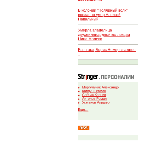
В колонии "Полярный волк"
внезапно умер Алексей
Навальный
Умерла владелица
двухмиллиардной коллекции
Нина Молева
Все-таки, Борис Немцов важнее
..
Моргульчик Александр
Каплун Герман
Собчак Ксения
Антонов Роман
Усманов Алишер
Еще…