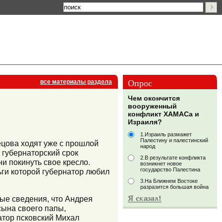
Опрос
все материалы раздела
Чем окончится
вооруженный
конфликт ХАМАСа и
Израиля?
1.Израиль размажет
Палестину и палестинский
ецова ходят уже с прошлой
народ
й губернаторский срок
2.В результате конфликта
и покинуть свое кресло.
возникнет новое
государство Палестина
ьги которой губернатор любил
3.На Ближнем Востоке
разразится большая война
ые сведения, что Андрея
сына своего папы,
атор псковский Михал