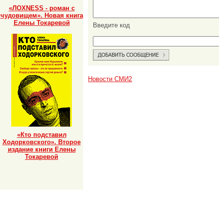
«ЛОХNESS - роман с
чудовищем». Новая книга
Елены Токаревой
Введите код
Новости СМИ2
«Кто подставил
Ходорковского». Второе
издание книги Елены
Токаревой