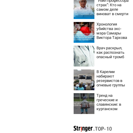
"Убил профессора
страх": Кто на
самом деле
виноват в смерти
ученого Зезина,
остановившего
Хронология
мальчишек на
убийства экс-
поле с горохом
мэра Самары
Виктора Тархова
и его жены: шесть
шокирующих
Врач раскрыл,
фактов, новые
как распознать
подробности
опасный тромб
В Карелии
набирают
резервистов в
огневые группы
(ФОТО)
Тренд на
греческие и
славянские: в
курганском
ЗАГСе назвали
самые редкие
имена за 2026 год