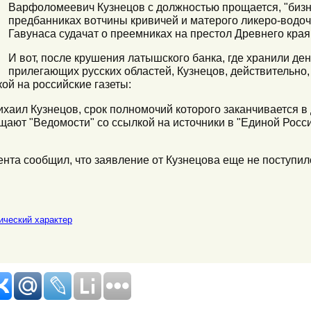
Варфоломеевич Кузнецов с должностью прощается, "бизне
предбанниках вотчины кривичей и матерого ликеро-водо
Гавунаса судачат о преемниках на престол Древнего края
И вот, после крушения латышского банка, где хранили ден
прилегающих русских областей, Кузнецов, действительно, 
кой на российские газеты:
хаил Кузнецов, срок полномочий которого заканчивается в 
щают "Ведомости" со ссылкой на источники в "Единой Росс
та сообщил, что заявление от Кузнецова еще не поступило
ический характер