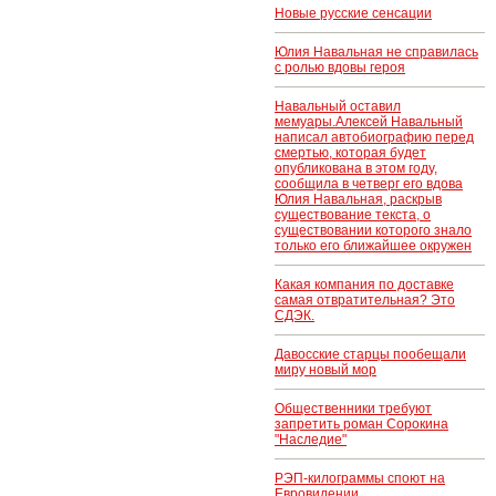
Новые русские сенсации
Юлия Навальная не справилась
с ролью вдовы героя
Навальный оставил
мемуары.Алексей Навальный
написал автобиографию перед
смертью, которая будет
опубликована в этом году,
сообщила в четверг его вдова
Юлия Навальная, раскрыв
существование текста, о
существовании которого знало
только его ближайшее окружен
Какая компания по доставке
самая отвратительная? Это
СДЭК.
Давосские старцы пообещали
миру новый мор
Общественники требуют
запретить роман Сорокина
"Наследие"
РЭП-килограммы споют на
Евровидении