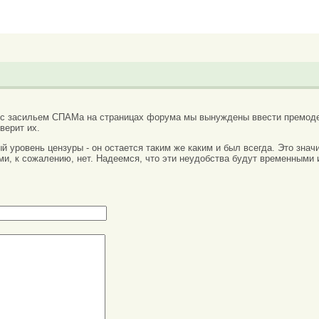
 с засильем СПАМа на страницах форума мы вынуждены ввести премоде
верит их.
вый уровень цензуры - он остается таким же каким и был всегда. Это зн
ми, к сожалению, нет. Надеемся, что эти неудобства будут временными 