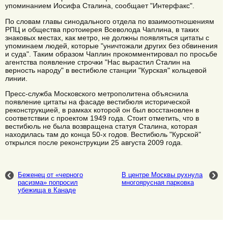
упоминанием Иосифа Сталина, сообщает "Интерфакс".
По словам главы синодального отдела по взаимоотношениям
РПЦ и общества протоиерея Всеволода Чаплина, в таких
знаковых местах, как метро, не должны появляться цитаты с
упоминаем людей, которые "уничтожали других без обвинения
и суда". Таким образом Чаплин прокомментировал по просьбе
агентства появление строчки "Нас вырастил Сталин на
верность народу" в вестибюле станции "Курская" кольцевой
линии.
Пресс-служба Московского метрополитена объяснила
появление цитаты на фасаде вестибюля исторической
реконструкцией, в рамках которой он был восстановлен в
соответствии с проектом 1949 года. Стоит отметить, что в
вестибюль не была возвращена статуя Сталина, которая
находилась там до конца 50-х годов. Вестибюль "Курской"
открылся после реконструкции 25 августа 2009 года.
Беженец от «черного
В центре Москвы рухнула
расизма» попросил
многоярусная парковка
убежища в Канаде