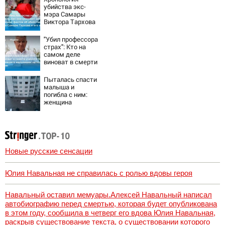
поставил задачу
убийства экс-
своим
мэра Самары
дипломатам
Виктора Тархова
и его жены: шесть
шокирующих
"Убил профессора
фактов, новые
страх": Кто на
подробности
самом деле
виноват в смерти
ученого Зезина,
остановившего
Пыталась спасти
мальчишек на
малыша и
поле с горохом
погибла с ним:
женщина
разбилась
насмерть на
глазах у детей
06/08/2026 –
Новости
Новые русские сенсации
Юлия Навальная не справилась с ролью вдовы героя
Навальный оставил мемуары.Алексей Навальный написал
автобиографию перед смертью, которая будет опубликована
в этом году, сообщила в четверг его вдова Юлия Навальная,
раскрыв существование текста, о существовании которого