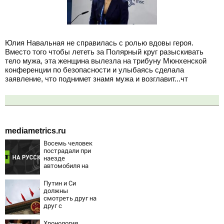
Юлия Навальная не справилась с ролью вдовы героя.
Вместо того чтобы лететь за Полярный круг разыскивать
тело мужа, эта женщина вылезла на трибуну Мюнхенской
конференции по безопасности и улыбаясь сделала
заявление, что поднимет знамя мужа и возглавит...чт
mediametrics.ru
Восемь человек
пострадали при
наезде
автомобиля на
пешеходов в
Омске
Путин и Си
должны
смотреть друг на
друг с
подозрением:
Зеленский
Хронология