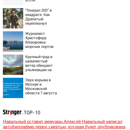
БПЛА:
эвакуированы
800 сотрудников
“Генерал 200” в
Wildberries
квадрате. Как
Драпатый
переплюнул
Сырского
Журналист
Христофору:
блокировка
морских портов
— катастрофа
для Украины
Крупный град и
шквалистый
ветер обещают
ульяновцам на
выходные
Звук взрыва в
Москве и
Московской
области 7 августа
2026 года:
Причины,
источник, откуда
был громкий
хлопок
Навальный оставил мемуары.Алексей Навальный написал
автобиографию перед смертью, которая будет опубликована