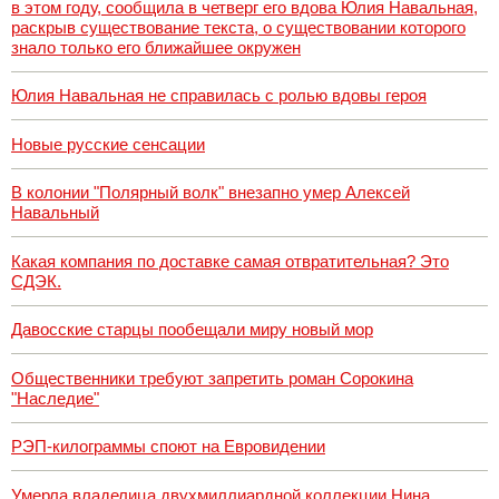
в этом году, сообщила в четверг его вдова Юлия Навальная,
раскрыв существование текста, о существовании которого
знало только его ближайшее окружен
Юлия Навальная не справилась с ролью вдовы героя
Новые русские сенсации
В колонии "Полярный волк" внезапно умер Алексей
Навальный
Какая компания по доставке самая отвратительная? Это
СДЭК.
Давосские старцы пообещали миру новый мор
Общественники требуют запретить роман Сорокина
"Наследие"
РЭП-килограммы споют на Евровидении
Умерла владелица двухмиллиардной коллекции Нина