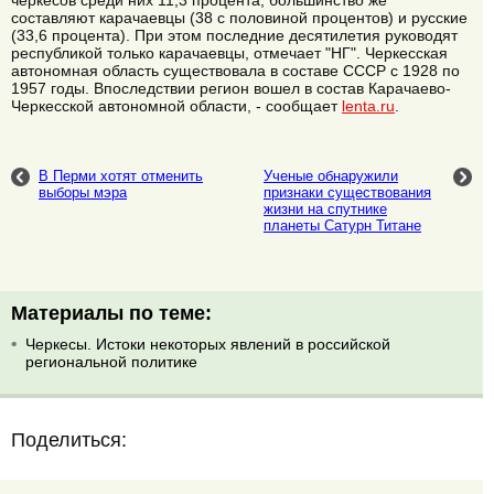
черкесов среди них 11,3 процента, большинство же
составляют карачаевцы (38 с половиной процентов) и русские
(33,6 процента). При этом последние десятилетия руководят
республикой только карачаевцы, отмечает "НГ". Черкесская
автономная область существовала в составе СССР с 1928 по
1957 годы. Впоследствии регион вошел в состав Карачаево-
Черкесской автономной области, - сообщает
lenta.ru
.
В Перми хотят отменить
Ученые обнаружили
выборы мэра
признаки существования
жизни на спутнике
планеты Сатурн Титане
Материалы по теме:
Черкесы. Истоки некоторых явлений в российской
региональной политике
Поделиться: