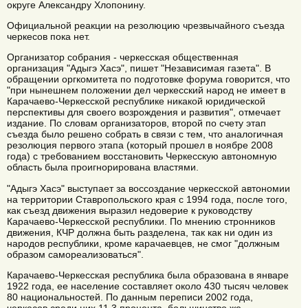
округе Александру Хлопонину.
Официальной реакции на резолюцию чрезвычайного съезда
черкесов пока нет.
Организатор собрания - черкесская общественная
организация "Адыгэ Хасэ", пишет "Независимая газета". В
обращении оргкомитета по подготовке форума говорится, что
"при нынешнем положении дел черкесский народ не имеет в
Карачаево-Черкесской республике никакой юридической
перспективы для своего возрождения и развития", отмечает
издание. По словам организаторов, второй по счету этап
съезда было решено собрать в связи с тем, что аналогичная
резолюция первого этапа (который прошел в ноябре 2008
года) с требованием восстановить Черкесскую автономную
область была проигнорирована властями.
"Адыгэ Хасэ" выступает за воссоздание черкесской автономии
на территории Ставропольского края с 1994 года, после того,
как съезд движения выразил недоверие к руководству
Карачаево-Черкесской республики. По мнению стронников
движения, КЧР должна быть разделена, так как ни один из
народов республики, кроме карачаевцев, не смог "должным
образом самореализоваться".
Карачаево-Черкесская республика была образована в январе
1922 года, ее население составляет около 430 тысяч человек
80 национальностей. По данным переписи 2002 года,