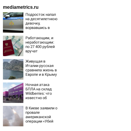
mediametrics.ru
Подросток напал
на десятилетнюю
девочку,
ворвавшись в
квартиру
Работающим, и
неработающим:
по 27 400 рублей
вручат
пенсионерам в
сентябре -
Живущая в
PrimaMedia.ru
Италии русская
сравнила жизнь в
Европе и в Крыму
Ночная атака
БПЛА на склад
Wildberries: что
известно об
очередном ударе
по логистическим
В Киеве заявили о
центрам
провале
07/08/2026 –
американской
Новости
операции «Убей
лучника» против
России