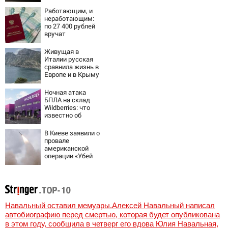
квартиру
Работающим, и
неработающим:
по 27 400 рублей
вручат
пенсионерам в
сентябре -
Живущая в
PrimaMedia.ru
Италии русская
сравнила жизнь в
Европе и в Крыму
Ночная атака
БПЛА на склад
Wildberries: что
известно об
очередном ударе
по логистическим
В Киеве заявили о
центрам
провале
07/08/2026 –
американской
Новости
операции «Убей
лучника» против
России
Навальный оставил мемуары.Алексей Навальный написал
автобиографию перед смертью, которая будет опубликована
в этом году, сообщила в четверг его вдова Юлия Навальная,