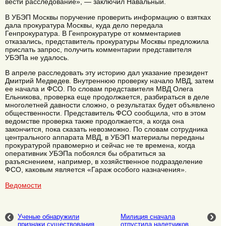
вести расследование», — заключил Навальный.
В УБЭП Москвы поручение проверить информацию о взятках
дала прокуратура Москвы, куда дело передала
Генпрокуратура. В Генпрокуратуре от комментариев
отказались, представитель прокуратуры Москвы предложила
прислать запрос, получить комментарии представителя
УБЭПа не удалось.
В апреле расследовать эту историю дал указание президент
Дмитрий Медведев. Внутреннюю проверку начало МВД, затем
ее начала и ФСО. По словам представителя МВД Олега
Ельникова, проверка еще продолжается, разбираться в деле
многолетней давности сложно, о результатах будет объявлено
общественности. Представитель ФСО сообщила, что в этом
ведомстве проверка также продолжается, а когда она
закончится, пока сказать невозможно. По словам сотрудника
центрального аппарата МВД, в УБЭП материалы переданы
прокуратурой правомерно и сейчас не те времена, когда
оперативник УБЭПа побоялся бы обратиться за
разъяснением, например, в хозяйственное подразделение
ФСО, каковым является «Гараж особого назначения».
Ведомости
Ученые обнаружили
Милиция сначала
признаки существования
отпустила налетчиков