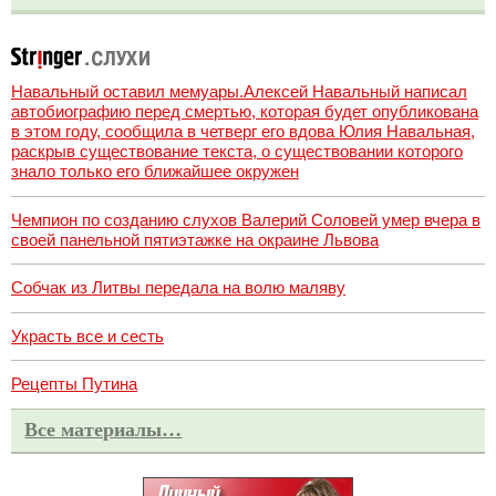
Навальный оставил мемуары.Алексей Навальный написал
автобиографию перед смертью, которая будет опубликована
в этом году, сообщила в четверг его вдова Юлия Навальная,
раскрыв существование текста, о существовании которого
знало только его ближайшее окружен
Чемпион по созданию слухов Валерий Соловей умер вчера в
своей панельной пятиэтажке на окраине Львова
Собчак из Литвы передала на волю маляву
Украсть все и сесть
Рецепты Путина
Все материалы…