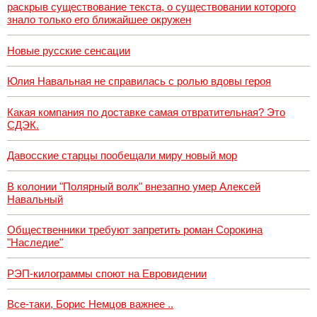
раскрыв существование текста, о существовании которого
знало только его ближайшее окружен
Новые русские сенсации
Юлия Навальная не справилась с ролью вдовы героя
Какая компания по доставке самая отвратительная? Это
СДЭК.
Давосские старцы пообещали миру новый мор
В колонии "Полярный волк" внезапно умер Алексей
Навальный
Общественники требуют запретить роман Сорокина
"Наследие"
РЭП-килограммы споют на Евровидении
Все-таки, Борис Немцов важнее ..