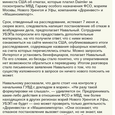
минюста США об откатах, которые платил Daimler за
госконтракты МВД, Гаражу особого назначения ФСО, мэриям
Москвы, Нового Уренгоя и Уфы, компаниям «Доринвест» и
«Машиноимпорт».
Срок, отведенный на расследование, истекает 7 июня и,
скорее всего, следователь напишет постановление об отказе в
возбуждении дела, предполагает Навальный. Сотрудники
УБЭПа попросили его предоставить дополнительные
материалы, на что получили ответ, что с ними можно
ознакомиться на сайте минюста США, опубликовавшего итоги
расследования, содержащие названия офшорных компаний,
на счета которых перечислялись откаты. Можно запросить
Интерпол и установить бенефициаров, полагает Навальный.
По его словам, из беседы стало понятно, что у оперативников
нет возможности обратиться к переводчику. Итогом разговора
стало письменное заявление Навального о том, что по
существу изложенного в запросе он ничего нового пояснить не
может.
Навальному рассказали, что дело стоит «на контроле у
начальника ГУВД с докладом в мэрию». «Ни разу такой
формулировки не слышал», — удивляется он. Предпринимать
какие-либо действия в отношении ФСО и МВД, тем более
находящихся в других регионах мэрий Нового Уренгоя и Уфы,
УБЭП не будет — оно может проверить только деятельность
«Доринвеста» и «Машиноимпорта». «Они осознают, что
отказное постановление вызовет скандал, но не знают, как