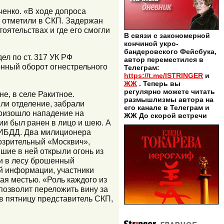
ченко. «В ходе допроса
 отметили в СКП. Задержан
оятельствах и где его смогли
В связи с закономерной
кончиной укро-
бандеровского Фейсбука,
л по ст. 317 УК РФ
автор переместился в
конный оборот огнестрельного
Телеграм:
https://t.me/ISTRINGER
и
ЖЖ
. Теперь вы
регулярно можете читать
е, в селе Ракитное.
размышлизмы автора на
ли отделение, забрали
его канале в Телеграм и
роизошло нападение на
ЖЖ До скорой встречи
ии был ранен в лицо и шею. А
ГИБДД. Два милиционера
озрительный «Москвич»,
шие в ней открыли огонь из
ли в лесу брошенный
й информации, участники
ая местью. «Роль каждого из
позволит переложить вину за
в пятницу представитель СКП,