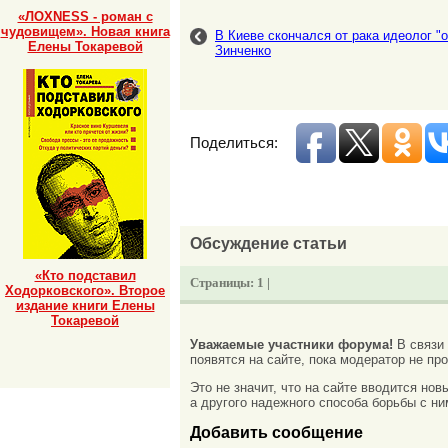
«ЛОХNESS - роман с
чудовищем». Новая книга
В Киеве скончался от рака идеолог 
Елены Токаревой
Зинченко
Поделиться:
Обсуждение статьи
«Кто подставил
Страницы:
1 |
Ходорковского». Второе
издание книги Елены
Токаревой
Уважаемые участники форума!
В связи
появятся на сайте, пока модератор не про
Это не значит, что на сайте вводится но
а другого надежного способа борьбы с ни
Добавить сообщение