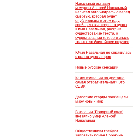
Навальный оставил
мемуары.Алексей Навальный
написал автобиографию перед
смертью, которая будет
опубликована в этом году,
сообщила в четверг его вдова
Юлия Навальная, раскрыв
существование текста, о
существовании которого знало
только его ближайшее окружен
Юлия Навальная не справилась
с ролью вдовы героя
Новые русские сенсации
Какая компания по доставке
самая отвратительная? Это
СДЭК.
Давосские старцы пообещали
миру новый мор
В колонии "Полярный волк"
внезапно умер Алексей
Навальный
Общественники требуют
запретить роман Сорокина