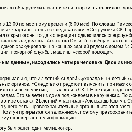
ников обнаружили в квартире на втором этаже жилого дом
в 13.00 по местному времени (6.00 мск). По словам Римск
ыли из квартиры огонь по следователям. «Сотрудники СКП 
ыл открыт огонь, тогда к операции подключились спецслуж
авитель ведомства. Агентство Deita.Ru сообщает, что в шт
 домов эвакуировали, на крышах зданий рядом с домом № 
ции, пожарной службы, машины «скорой помощи».
ьным данным, находились четыре человека. Двое из ни
официально, что 22-летний Андрей Сухорада и 19-летний А
ных органов. «Следствию предстоит выяснить, при каких о
о или они были убиты», — заявили в СКП. Еще один подозр
ядам. Его вывели из дома под конвоем в наручниках. По с
вартире остался 21-летний «партизан» Александр Ковтун. С
я у него есть. Правоохранительные органы пытаются взять
, Ковтун прикрывается заложником, поэтому правоохрани
нему опровергает эту информацию.
ногу был ранен один милиционер.