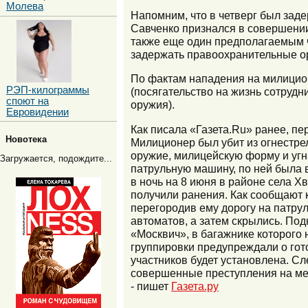
Молева
Напомним, что в четверг был зад
Савченко признался в совершении
также еще один предполагаемым ч
задержать правоохранительные ор
По фактам нападения на милицион
РЭП-килограммы
(посягательство на жизнь сотрудни
споют на
оружия).
Евровидении
Как писала «Газета.Ru» ранее, п
Новотека
Милиционер был убит из огнестре
оружие, милицейскую форму и угн
Загружается, подождите...
патрульную машину, по ней была 
в ночь на 8 июня в районе села
получили ранения. Как сообщают
перегородив ему дорогу на патру
автоматов, а затем скрылись. По
«Москвич», в багажнике которог
группировки предупреждали о гот
участников будет установлена. Сл
совершенные преступления на мер
- пишет
Газета.ру