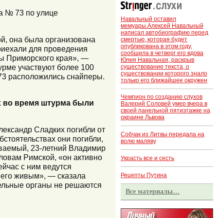
а № 73 по улице
Навальный оставил
мемуары.Алексей Навальный
написал автобиографию перед
ой, она была организована
смертью, которая будет
опубликована в этом году,
приехали для проведения
сообщила в четверг его вдова
бы Приморского края», —
Юлия Навальная, раскрыв
урме участвуют более 100
существование текста, о
существовании которого знало
73 расположились снайперы.
только его ближайшее окружен
Чемпион по созданию слухов
х во время штурма были
Валерий Соловей умер вчера в
своей панельной пятиэтажке на
окраине Львова
лександр Сладких погибли от
Собчак из Литвы передала на
бстоятельствах они погибли,
волю маляву
еваемый, 23-летний Владимир
ловам Римской, «он активно
Украсть все и сесть
ейчас с ним ведутся
 его живым», — сказала
Рецепты Путина
тельные органы не решаются
Все материалы…