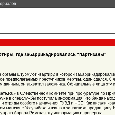
териалов
ртиры, где забаррикадировались "партизаны"
 органы штурмуют квартиру, в которой забаррикадировали
ое предполагаемых преступников мертвы, один сдался. С 
ым данным, он захватил заложника. Официальные лица эту
азете.Ru» в Следственном комитете при прокуратуре по При
уне в спецслужбы поступила информация, что банда находи
 и отряды особого назначения ГУВД и ФСБ. Как писали кр
ом магазине Уссурийска и взяла в заложники продавщицу.
у краю Аврора Римская эту информацию опровергла.