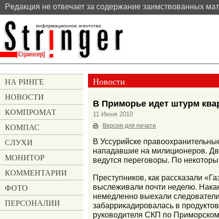
Pедакция не отвечает за содержание заимствованных ма
Новости
НА РИНГЕ
НОВОСТИ
В Приморье идет штурм ква
КОМПРОМАТ
11 Июня 2010
КОМПАС
Версия для печати
СЛУХИ
В Уссурийске правоохранительные
нападавшие на милиционеров. Дв
МОНИТОР
ведутся переговоры. По некотор
КОММЕНТАРИИ
Преступников, как рассказали «Г
выслеживали почти неделю. Накан
ФОТО
немедленно выехали следователи
ПЕРСОНАЛИИ
забаррикадировалась в продуктов
руководителя СКП по Приморском