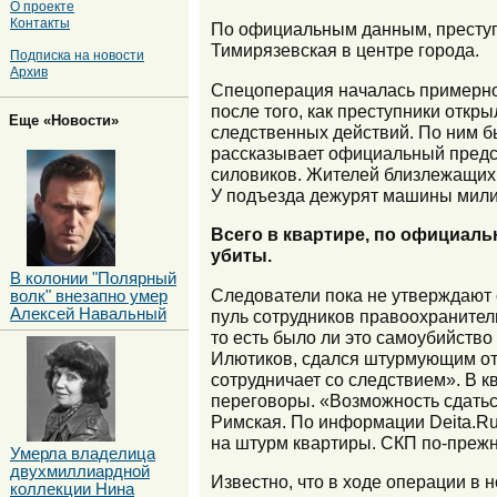
О проекте
Контакты
По официальным данным, преступ
Тимирязевская в центре города.
Подписка на новости
Архив
Спецоперация началась примерно 
после того, как преступники откр
Еще «Новости»
следственных действий. По ним б
рассказывает официальный предст
силовиков. Жителей близлежащих
У подъезда дежурят машины мили
Всего в квартире, по официал
убиты.
В колонии "Полярный
Следователи пока не утверждают 
волк" внезапно умер
Алексей Навальный
пуль сотрудников правоохранитель
то есть было ли это самоубийств
Илютиков, сдался штурмующим отр
сотрудничает со следствием». В к
переговоры. «Возможность сдатьс
Римская. По информации Deita.Ru
на штурм квартиры. СКП по-преж
Умерла владелица
двухмиллиардной
Известно, что в ходе операции в 
коллекции Нина