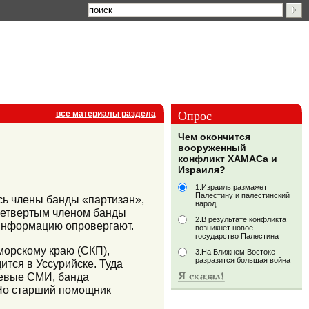
Опрос
все материалы раздела
Чем окончится
вооруженный
конфликт ХАМАСа и
Израиля?
1.Израиль размажет
Палестину и палестинский
сь члены банды «партизан»,
народ
четвертым членом банды
2.В результате конфликта
 информацию опровергают.
возникнет новое
государство Палестина
морскому краю (СКП),
3.На Ближнем Востоке
разразится большая война
тся в Уссурийске. Туда
аевые СМИ, банда
 Но старший помощник