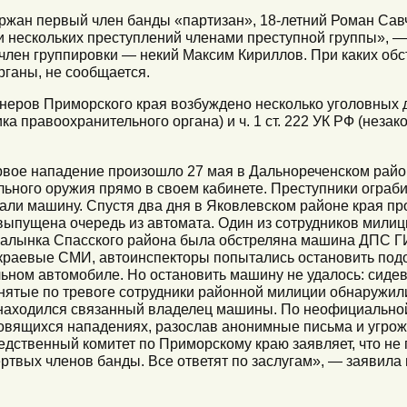
ержан первый член банды «партизан», 18-летний Роман Сав
 нескольких преступлений членами преступной группы», —
лен группировки — некий Максим Кириллов. При каких обст
ганы, не сообщается.
еров Приморского края возбуждено несколько уголовных де
ка правоохранительного органа) и ч. 1 ст. 222 УК РФ (неза
ервое нападение произошло 27 мая в Дальнореченском район
льного оружия прямо в своем кабинете. Преступники ограби
али машину. Спустя два дня в Яковлевском районе края п
выпущена очередь из автомата. Один из сотрудников милиц
 Хвалынка Спасского района была обстреляна машина ДПС 
 краевые СМИ, автоинспекторы попытались остановить под
льном автомобиле. Но остановить машину не удалось: сидев
днятые по тревоге сотрудники районной милиции обнаружи
о находился связанный владелец машины. По неофициально
овящихся нападениях, разослав анонимные письма и угрож
едственный комитет по Приморскому краю заявляет, что не 
твых членов банды. Все ответят по заслугам», — заявила 