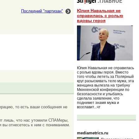
Юлия Навальная не
Последний "партизан"
справилась с ролью
вдовы героя
Юлия Навальная не справилась
с ролью вдовы героя. Вместо
того чтобы лететь за Полярный
круг разыскивать тело мужа, эта
женщина вылезла на трибуну
Мюнхенской конференции по
безопасности и улыбаясь
сделала заявление, что
поднимет знамя мужа и
рацию, то есть ваши сообщения не
возглавит...чт
ачит лишь, что нас утомили СПАМеры,
и вы отнесетесь к ним с пониманием.
mediametrics.ru