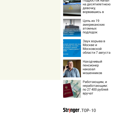
Подросток напал
на десятилетнюю
девочку,
ворвавшись в
квартиру
Цепь из 19
американских
атомных
подлодок
«окружает»
Россию и Китай:
Звук взрыва в
это инструмент
Москве и
первого
Московской
массированного
области 7 августа
удара
2026 года:
Причины,
Находчивый
источник, откуда
пенсионер
был громкий
наказал
хлопок
мошенников
изощренным
способом
Работающим, и
неработающим:
по 27 400 рублей
вручат
пенсионерам в
сентябре -
PrimaMedia.ru