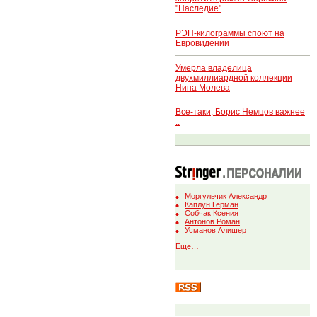
"Наследие"
РЭП-килограммы споют на
Евровидении
Умерла владелица
двухмиллиардной коллекции
Нина Молева
Все-таки, Борис Немцов важнее
..
Моргульчик Александр
Каплун Герман
Собчак Ксения
Антонов Роман
Усманов Алишер
Еще…