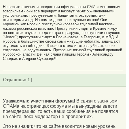
Не верьте лживым и продажным официальным СМИ и ментовским
говорилкам - они всё переврут и назовут ребят обыкновенными
уголовниками, преступниками, бандитами, экстремистами,
скинхедами и т.д. На самом деле - они лучшие из нас! Они
боролись как могли с преступной кровавой трусливой насквозь
лживой российской властью. Преступники сидят в Кремле и жрут
на светских раутах, когда в стране разруха; преступники покупают
"Челси"; преступники сидят в Роснанотехе, в Газпроме, в МВД. А
мусора, в большинстве своём сами живущие небогато, защищают
эту власть за объедки с барского стола и готовы убивать своих
сограждан не задумываясь. Презрение лживой трусливой кровавой
мусорской власти! Вечная слава павшим героям - Александру
Сладких и Андрею Сухораде!!!
Страницы:
1 |
Уважаемые участники форума!
В связи с засильем
СПАМа на страницах форума мы вынуждены ввести
премодерацию, то есть ваши сообщения не появятся
на сайте, пока модератор не проверит их.
Это не значит, что на сайте вводится новый уровень