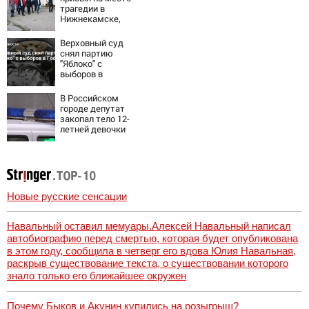
Новости
трагедии в
Нижнекамске,
где дроны
атаковали хостел
Верховный суд
с рабочими
снял партию
10/08/2026 –
"Яблоко" с
Новости
выборов в
Госдуму
В Российском
городе депутат
закопал тело 12-
летней девочки
во дворе своего
дома
Новые русские сенсации
Навальный оставил мемуары.Алексей Навальный написал
автобиографию перед смертью, которая будет опубликована
в этом году, сообщила в четверг его вдова Юлия Навальная,
раскрыв существование текста, о существовании которого
знало только его ближайшее окружен
Почему Быков и Акунин купились на розыгрыш?