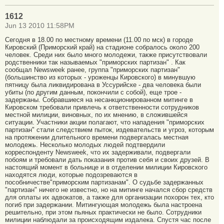
1612
Jun 13 2010 11:58PM
Cегодня в 18.00 по местному времени (11.00 по мск) в городе
Кировский (Приморский край) на стадионе собралось около 200
человек. Среди них было много молодежи, также присутствовали
родственники так называемых "приморских партизан" . Как
сообщал Newsweek ранее, группа "приморских партизан"
(большинство из которых - уроженцы Кировского) в минувшую
пятницу была ликвидирована в Уссурийске - два человека были
убиты (по другим данным, покончили с собой), еще трое -
задержаны. Собравшиеся на несанкционированном митинге в
Кировском требовали привлечь к ответственности сотрудников
местной милиции, виновных, по их мнению, в сложившейся
ситуации. Участники акции полагают, что нападения "приморских
партизан" стали следствием пыток, издевательств и угроз, которым
на протяжении длительного времени подвергалась местная
молодежь. Несколько молодых людей подтвердили
корреспонденту Newsweek, что их задерживали, подвергали
побоям и требовали дать показания против себя и своих друзей. В
настоящий момент в больнице и в отделении милиции Кировского
находятся люди, которые подозреваются в
пособничестве"приморским партизанам". О судьбе задержанных
"партизан" ничего не известно, но на митинге начался сбор средств
для оплаты их адвокатов, а также для организации похорон тех, кто
погиб при задержании. Митингующая молодежь была настроена
решительно, при этом пьяных практически не было. Сотрудники
милиции наблюдали за происходящим издалека. Спустя час после