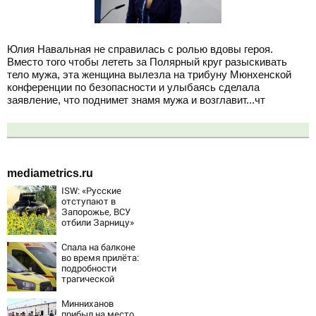
Юлия Навальная не справилась с ролью вдовы героя.
Вместо того чтобы лететь за Полярный круг разыскивать
тело мужа, эта женщина вылезла на трибуну Мюнхенской
конференции по безопасности и улыбаясь сделала
заявление, что поднимет знамя мужа и возглавит...чт
mediametrics.ru
ISW: «Русские
отступают в
Запорожье, ВСУ
отбили Зарницу»
Спала на балконе
во время прилёта:
подробности
трагической
гибели малышки
в Нижнекамске
Минниханов
10/08/2026 –
прибыл на место