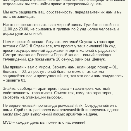
отделениях вы есть найти приют и трехразовый кушать.
Мы есть защищать ваш собственность, передавайтен их нам и мы
есть ее защищать.
Никто не препятствовать ваш мирный жизнь. Гуляйте спокойно с
11.00 до 20.00, не сбиваясь в группен по 2 унд более человека и
держа руки за спиной.
Помни простой правил: Уступать мигалка! Опускать глаза при
встреч с ОМОН! Отдай все, что просит у тебя силовик! На суд
проси государственный адвокатен и иди в колоний с радостью!
Смотри телеканал Россия и Первый канал – самый свободен
телевидений, где показывать 20 секунд один раз Шевчук.
Мы пришли к вам с миром. Звонить нам, если беда: пожар – 01,
болезнь – 03, а преступлений быть не может, так как мы
защищайтен вас и преступлений нет, так что если вам почудилось
– звоните 03.
Знайте, свобода – гарантирен, права – гарантирен, частный
собственность –гарантирен. Список тех, кому это гарантирен,
смотреть на ближайший выборах.
Не верьте лживый пропаганда pravosashitnik. Сотрудничайтен с
нами. Сдай пять partisanen или pravosashitnik и получишь одного
бесплатно для выполнений любых арбайтен на даче.
MVD – каждый день мы помнить о населений!