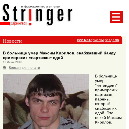
Новости
все материалы раздела
В больнице умер Максим Кирилов, снабжавший банду
приморских «партизан» едой
11 Июня 2010
Версия для печати
В больнице
умер
"интендент"
приморских
партизан,
парень,
который
снабжал их
едой. Это
некий Максим
Кирилов.