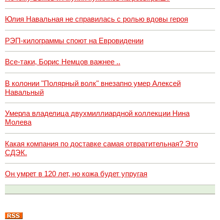
Юлия Навальная не справилась с ролью вдовы героя
РЭП-килограммы споют на Евровидении
Все-таки, Борис Немцов важнее ..
В колонии "Полярный волк" внезапно умер Алексей
Навальный
Умерла владелица двухмиллиардной коллекции Нина
Молева
Какая компания по доставке самая отвратительная? Это
СДЭК.
Он умрет в 120 лет, но кожа будет упругая