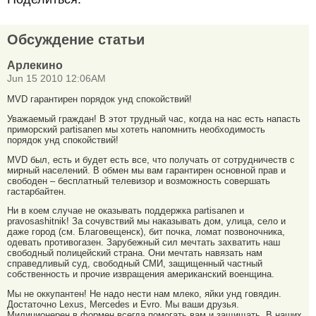
Обсуждение статьи
Арлекино
Jun 15 2010 12:06AM
MVD гарантирен порядок унд спокойствий!
Уважаемый граждан! В этот трудный час, когда на нас есть напасть
приморский partisanen мы хотеть напомнить необходимость
порядок унд спокойствий!
MVD был, есть и будет есть все, что получать от сотрудничеств с
мирный населений. В обмен мы вам гарантирен основной прав и
свободен – бесплатный телевизор и возможность совершать
гастарбайтен.
Ни в коем случае не оказывать поддержка partisanen и
pravosashitnik! За сочувствий мы наказывать дом, улица, село и
даже город (см. Благовещенск), бит почка, ломат позвоночника,
одевать противогазен. Зарубежный сил мечтать захватить наш
свободный полицейский страна. Они мечтать навязать нам
справедливый суд, свободный СМИ, защищенный частный
собственность и прочие извращения американский военщина.
Мы не оккупантен! Не надо нести нам млеко, яйки унд говядин.
Достаточно Lexus, Mercedes и Evro. Мы ваши друзья.
Милиционерен в формен всегда помогать вам и защищать. В наших