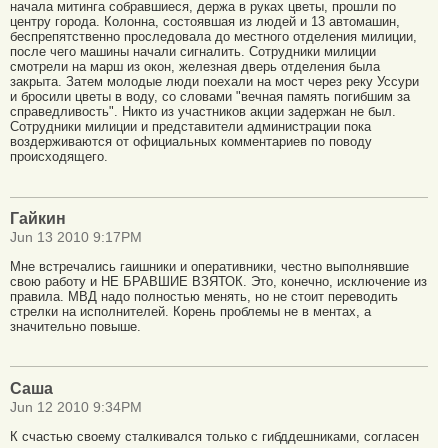
начала митинга собравшиеся, держа в руках цветы, прошли по
центру города. Колонна, состоявшая из людей и 13 автомашин,
беспрепятственно проследовала до местного отделения милиции,
после чего машины начали сигналить. Сотрудники милиции
cмотрели на марш из окон, железная дверь отделения была
закрыта. Затем молодые люди поехали на мост через реку Уссури
и бросили цветы в воду, со словами "вечная память погибшим за
справедливость". Никто из участников акции задержан не был.
Сотрудники милиции и представители администрации пока
воздерживаются от официальных комментариев по поводу
происходящего.
Гайкин
Jun 13 2010 9:17PM
Мне встречались гаишники и оперативники, честно выполнявшие
свою работу и НЕ БРАВШИЕ ВЗЯТОК. Это, конечно, исключение из
правила. МВД надо полностью менять, но не стоит переводить
стрелки на исполнителей. Корень проблемы не в ментах, а
значительно повыше.
Саша
Jun 12 2010 9:34PM
К счастью своему сталкивался только с гибддешниками, согласен