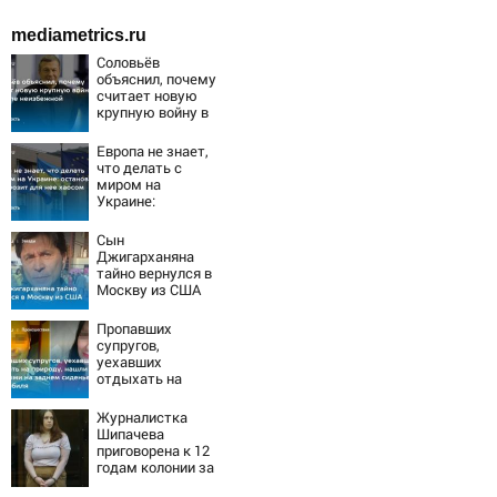
mediametrics.ru
Соловьёв
объяснил, почему
считает новую
крупную войну в
Европе
неизбежной
Европа не знает,
что делать с
миром на
Украине:
остановка боев
грозит для нее
Сын
хаосом
Джигарханяна
тайно вернулся в
Москву из США
Пропавших
супругов,
уехавших
отдыхать на
природу, нашли
мертвыми на
Журналистка
заднем сиденье
Шипачева
автомобиля
приговорена к 12
годам колонии за
госизмену