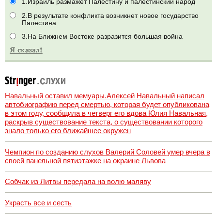
1.Израиль размажет Палестину и палестинский народ
2.В результате конфликта возникнет новое государство
Палестина
3.На Ближнем Востоке разразится большая война
Навальный оставил мемуары.Алексей Навальный написал
автобиографию перед смертью, которая будет опубликована
в этом году, сообщила в четверг его вдова Юлия Навальная,
раскрыв существование текста, о существовании которого
знало только его ближайшее окружен
Чемпион по созданию слухов Валерий Соловей умер вчера в
своей панельной пятиэтажке на окраине Львова
Собчак из Литвы передала на волю маляву
Украсть все и сесть