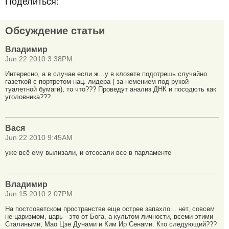
Поделиться:
Обсуждение статьи
Владимир
Jun 22 2010 3:38PM
Интересно, а в случае если ж...у в клозете подотрешь случайно
газеткой с портретом нац. лидера ( за немением под рукой
туалетной бумаги), то что??? Проведут анализ ДНК и посодють как
уголовника???
Вася
Jun 22 2010 9:45AM
уже всё ему вылизали, и отсосали все в парламенте
Владимир
Jun 15 2010 2:07PM
На постсоветском пространстве еще острее запахло... нет, совсем
не царизмом, царь - это от Бога, а культом личности, всеми этими
Сталиными, Мао Цзе Дунами и Ким Ир Сенами. Кто следующий???