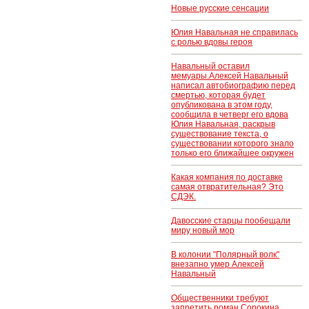
Новые русские сенсации
Юлия Навальная не справилась
с ролью вдовы героя
Навальный оставил
мемуары.Алексей Навальный
написал автобиографию перед
смертью, которая будет
опубликована в этом году,
сообщила в четверг его вдова
Юлия Навальная, раскрыв
существование текста, о
существовании которого знало
только его ближайшее окружен
Какая компания по доставке
самая отвратительная? Это
СДЭК.
Давосские старцы пообещали
миру новый мор
В колонии "Полярный волк"
внезапно умер Алексей
Навальный
Общественники требуют
запретить роман Сорокина