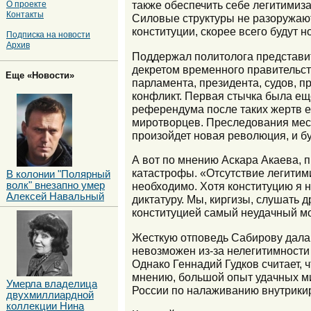
также обеспечить себе легитимиз
О проекте
Контакты
Силовые структуры не разоружают
конституции, скорее всего будут 
Подписка на новости
Архив
Поддержал политолога представит
декретом временного правительс
Еще «Новости»
парламента, президента, судов, п
конфликт. Первая стычка была еще
референдума после таких жертв е
миротворцев. Преследования мест
произойдет новая революция, и бу
А вот по мнению Аскара Акаева, 
катастрофы. «Отсутствие легитим
В колонии "Полярный
волк" внезапно умер
необходимо. Хотя конституцию я 
Алексей Навальный
диктатуру. Мы, киргизы, слушать 
конституцией самый неудачный м
Жесткую отповедь Сабирову дала 
невозможен из-за нелегитимности 
Однако Геннадий Гудков считает, 
мнению, большой опыт удачных ми
Умерла владелица
России по налаживанию внутрикир
двухмиллиардной
коллекции Нина