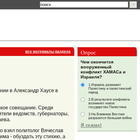
Опрос
все материалы раздела
Чем окончится
вооруженный
конфликт ХАМАСа и
Израиля?
1.Израиль размажет
Палестину и палестинский
нии в Александр Хаусе в
народ
2.В результате конфликта
возникнет новое
зское совещание. Среди
государство Палестина
ители ведомств, губернаторы,
3.На Ближнем Востоке
разразится большая война
аева.
о взял политолог Вячеслав
ма - обуздать эту стихию, а