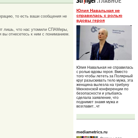
Юлия Навальная не
справилась с ролью
рацию, то есть ваши сообщения не
вдовы героя
ачит лишь, что нас утомили СПАМеры,
и вы отнесетесь к ним с пониманием.
Юлия Навальная не справилась
с ролью вдовы героя. Вместо
того чтобы лететь за Полярный
круг разыскивать тело мужа, эта
женщина вылезла на трибуну
Мюнхенской конференции по
безопасности и улыбаясь
сделала заявление, что
поднимет знамя мужа и
возглавит...чт
mediametrics.ru