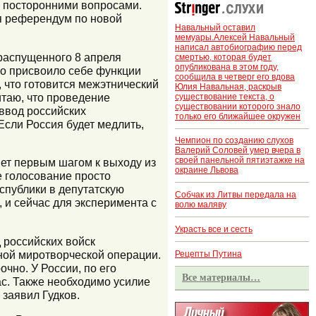
о посторонними вопросами.
ся референдум по новой
Навальный оставил
мемуары.Алексей Навальный
написал автобиографию перед
 распущенного 8 апреля
смертью, которая будет
опубликована в этом году,
о присвоило себе функции
сообщила в четверг его вдова
, что готовится межэтнический
Юлия Навальная, раскрыв
итаю, что проведение
существование текста, о
существовании которого знало
ввод российских
только его ближайшее окружен
сли Россия будет медлить,
Чемпион по созданию слухов
Валерий Соловей умер вчера в
своей панельной пятиэтажке на
ет первым шагом к выходу из
окраине Львова
е голосование просто
спублики в депутатскую
Собчак из Литвы передала на
, и сейчас для эксперимента с
волю маляву
Украсть все и сесть
 российских войск
жной миротворческой операции.
Рецепты Путина
чно. У России, по его
Все материалы…
с. Также необходимо усилие
заявил Гудков.