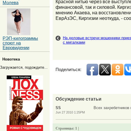
Красной нитью через все выступле
Молева
финансовой, так и силовой. Кирги
мнению Акаева, на восстановление
ЕврАзЭС, Киргизии неоткуда, - с
На деловые встречи мошенники приез
РЭП-килограммы
с мигалками
споют на
Евровидении
Новотека
Загружается, подождите...
Поделиться:
Обсуждение статьи
SS
Всех захребетников 
Jun 27 2010 1:25PM
Страницы:
1 |