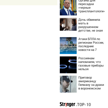
Органы для
пересадки
«черные
трансплантологи»
извлекали у еще
живых пациентов
Дочь обвинила
мать в
разрушенном
детстве, не зная
всей правды о
своём отце -
Атаки БПЛА по
история одной
регионам России,
семьи
последние
новости на 7
августа 2026:
последствия,
Россиянам
атаки на склады
напомнили, что
Wildberries,
газовые приборы
состояние
нельзя
пострадавших
ремонтировать
самостоятельно
Приговор
американцу
Гилману за драки
в воронежском
СИЗО
потребовали
ужесточить -
Новости на
Вести.ru