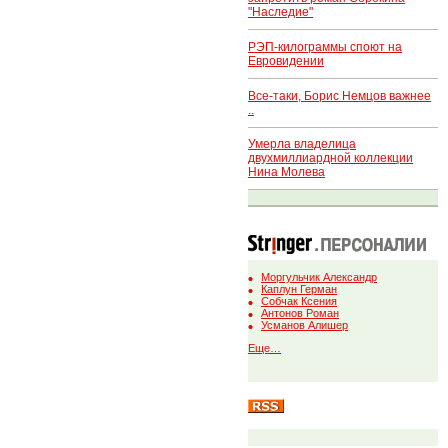
"Наследие"
РЭП-килограммы споют на
Евровидении
Все-таки, Борис Немцов важнее
..
Умерла владелица
двухмиллиардной коллекции
Нина Молева
Моргульчик Александр
Каплун Герман
Собчак Ксения
Антонов Роман
Усманов Алишер
Еще…