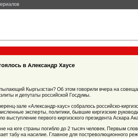
териалов
тоялось в Александр Хаусе
 пылающий Кыргызстан? Об этом говорили вчера на совеща
 элиты и депутаты российской Госдумы.
нференц-зале «Александр-хаус» собралось российско-кирги
численные эксперты, политики, бывшие киргизские руковод
ло выступление первого киргизского президента Аскара Ак
е на юге страны погибло до 2 тысяч человек. Первым слов
ет табу на насилие. Главное для постреволюционного режи