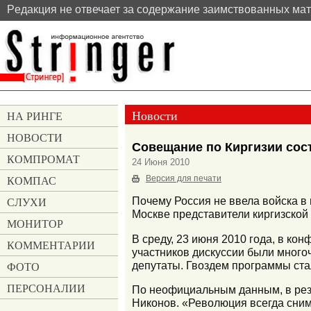
Pедакция не отвечает за содержание заимствованных ма
Новости
НА РИНГЕ
НОВОСТИ
Совещание по Киргизии сос
КОМПРОМАТ
24 Июня 2010
КОМПАС
Версия для печати
СЛУХИ
Почему Россия не ввела войска в
Москве представители киргизской
МОНИТОР
В среду, 23 июня 2010 года, в ко
КОММЕНТАРИИ
участников дискуссии были много
депутаты. Гвоздем программы ста
ФОТО
ПЕРСОНАЛИИ
По неофициальным данным, в резн
Никонов. «Революция всегда снима