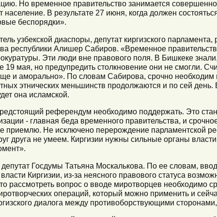
ацию. Но временное правительство занимается совершенн
 население. В результате 27 июня, когда должен состоять
новые беспорядки».
ель узбекской диаспоры, депутат киргизского парламента,
тва республики Алишер Сабиров. «Временное правительств
рокуратуры. Эти люди вне правового поля. В Бишкеке знали
 19 мая, но предупредить столкновение они не смогли. Сч
ще и аморально». По словам Сабирова, срочно необходим 
ных этнических меньшинств продолжаются и по сей день. Е
дет она исламской.
предстоящий референдум необходимо поддержать. Это стан
изации - главная беда временного правительства, и срочно
не приемлю. Не исключено перерождение парламентской ре
друг друга не умеем. Киргизии нужны сильные органы власти
омент».
депутат Госдумы Татьяна Москалькова. По ее словам, ввод
власти Киргизии, из-за неясного правового статуса возмо
что рассмотреть вопрос о вводе миротворцев необходимо сро
ротворческих операций, который можно применить и сейча
гизского диалога между противоборствующими сторонами, 