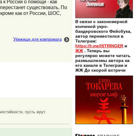
 к России о помощи - как
о перестанет существовать. По
 кроме как от России, ШОС,
В связи с закономерной
кончиной укро-
бандеровского Фейсбука,
автор переместился в
Убежище для компромата
Телеграм:
https://t.me/ISTRINGER
и
ЖЖ
. Теперь вы
регулярно можете читать
размышлизмы автора на
его канале в Телеграм и
ЖЖ До скорой встречи
мостийности, пусть жрут.