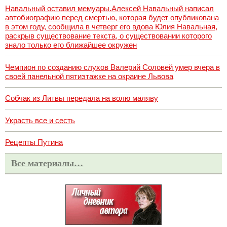
Навальный оставил мемуары.Алексей Навальный написал
автобиографию перед смертью, которая будет опубликована
в этом году, сообщила в четверг его вдова Юлия Навальная,
раскрыв существование текста, о существовании которого
знало только его ближайшее окружен
Чемпион по созданию слухов Валерий Соловей умер вчера в
своей панельной пятиэтажке на окраине Львова
Собчак из Литвы передала на волю маляву
Украсть все и сесть
Рецепты Путина
Все материалы…