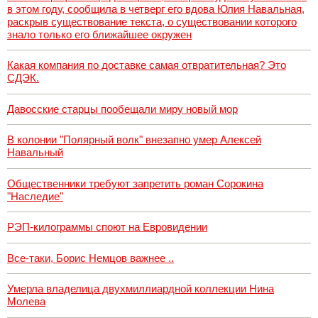
в этом году, сообщила в четверг его вдова Юлия Навальная,
раскрыв существование текста, о существовании которого
знало только его ближайшее окружен
Какая компания по доставке самая отвратительная? Это
СДЭК.
Давосские старцы пообещали миру новый мор
В колонии "Полярный волк" внезапно умер Алексей
Навальный
Общественники требуют запретить роман Сорокина
"Наследие"
РЭП-килограммы споют на Евровидении
Все-таки, Борис Немцов важнее ..
Умерла владелица двухмиллиардной коллекции Нина
Молева