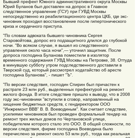
Бывший префект Южного административного округа Москвы
Юрий Буланов был доставлен на допрос в Главное
следственное управление (ГСУ) при ГУВД Москвы
непосредственно из реабилитационного центра ЦКБ, где экс-
чиновник проходил восстановление после гипертонического
криза и сердечного приступа.
"По словам адвоката бывшего чиновника Сергея
Старовойтова, допрос его подзащитного длился до глубокой
ночи. "Во всяком случае, я вышел из следственного
управления около часа ночи",— уточнил защитник. После
допроса господина Буланова поместили в изолятор
временного содержания ГУВД Москвы на Петровке, 38. Оттуда
в минувшую субботу утром подследственного доставили в
Тверской суд, который рассмотрел ходатайство об аресте
господина Буланова", - пишет "Ъ".
"По версии следствия, господин Спирин был причастен к
растрате 23 млн руб., выделенных префектурой на ремонт
жилого фонда. В итоге следствие пришло к выводу, что в 2008
году экс-чиновники "вступили в сговор, направленный на
хищение бюджетных средств, с гендиректором ООО
“Инжремонт ВВВ” В. В. Воеводиным". Как считает следствие,
усилиями чиновников был проведен формальный тендер на
ремонт трех жилых домов по Чертановской улице,
победителем которого стало это ООО. В общей сложности, по
версии следствия, фирме господина Воеводина было
перечислено за ремонт около 53 млн руб., тогда как реальная