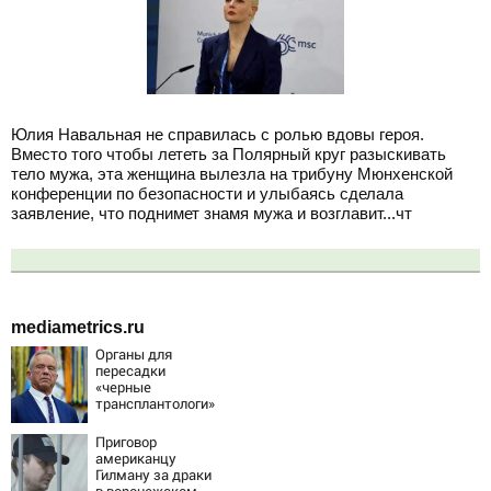
Юлия Навальная не справилась с ролью вдовы героя.
Вместо того чтобы лететь за Полярный круг разыскивать
тело мужа, эта женщина вылезла на трибуну Мюнхенской
конференции по безопасности и улыбаясь сделала
заявление, что поднимет знамя мужа и возглавит...чт
mediametrics.ru
Органы для
пересадки
«черные
трансплантологи»
извлекали у еще
живых пациентов
Приговор
американцу
Гилману за драки
в воронежском