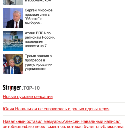
СИЗО
потребовали
Сергей Миронов
ужесточить -
призвал снять
Новости на
"Яблоко" с
Вести.ru
выборов -
Новости на
Вести.ru
Атаки БПЛА по
регионам России,
последние
новости на 7
августа 2026:
последствия,
Трамп заявил о
атаки на склады
прогрессе в
Wildberries,
урегулировании
состояние
украинского
пострадавших
конфликта
Новые русские сенсации
Юлия Навальная не справилась с ролью вдовы героя
Навальный оставил мемуары.Алексей Навальный написал
автобиографию перед смертью, которая будет опубликована