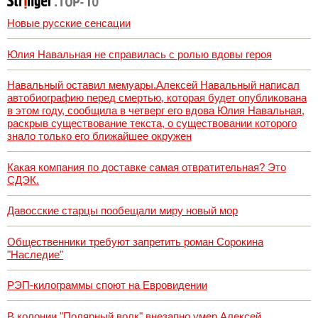
Новые русские сенсации
Юлия Навальная не справилась с ролью вдовы героя
Навальный оставил мемуары.Алексей Навальный написал
автобиографию перед смертью, которая будет опубликована
в этом году, сообщила в четверг его вдова Юлия Навальная,
раскрыв существование текста, о существовании которого
знало только его ближайшее окружен
Какая компания по доставке самая отвратительная? Это
СДЭК.
Давосские старцы пообещали миру новый мор
Общественники требуют запретить роман Сорокина
"Наследие"
РЭП-килограммы споют на Евровидении
В колонии "Полярный волк" внезапно умер Алексей