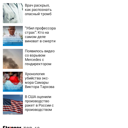
Врач раскрыл,
как распознать
опасный тромб
"Убил профессора
страх": Кто на
самом деле
виноват в смерти
ученого Зезина,
остановившего
Появилось видео
мальчишек на
со взрывом
поле с горохом
Mercedes с
гендиректором
«Уралдронзавода
» на Урале
Хронология
убийства экс-
мэра Самары
Виктора Тархова
и его жены: шесть
шокирующих
В США оценили
фактов, новые
производство
подробности
ракет в России с
производством
"Пэтриотов"