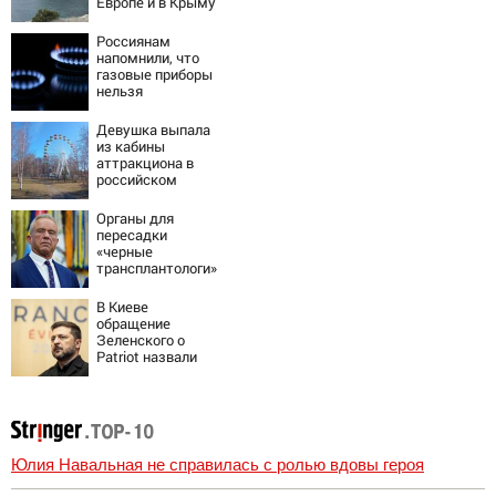
Европе и в Крыму
Россиянам
напомнили, что
газовые приборы
нельзя
ремонтировать
самостоятельно
Девушка выпала
из кабины
аттракциона в
российском
городе
Органы для
пересадки
«черные
трансплантологи»
извлекали у еще
живых пациентов
В Киеве
обращение
Зеленского о
Patriot назвали
«комедией»
Юлия Навальная не справилась с ролью вдовы героя