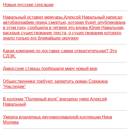
Новые русские сенсации
Навальный оставил мемуары.Алексей Навальный написал
автобиографию перед смертью, которая будет опубликована
в этом году, сообщила в четверг его вдова Юлия Навальная,
раскрыв существование текста, о существовании которого
знало только его ближайшее окружен
Какая компания по доставке самая отвратительная? Это
СДЭК.
Давосские старцы пообещали миру новый мор
Общественники требуют запретить роман Сорокина
"Наследие"
В колонии "Полярный волк" внезапно умер Алексей
Навальный
Умерла владелица двухмиллиардной коллекции Нина
Молева