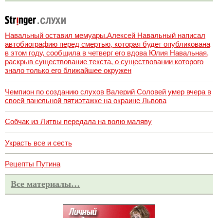
Навальный оставил мемуары.Алексей Навальный написал
автобиографию перед смертью, которая будет опубликована
в этом году, сообщила в четверг его вдова Юлия Навальная,
раскрыв существование текста, о существовании которого
знало только его ближайшее окружен
Чемпион по созданию слухов Валерий Соловей умер вчера в
своей панельной пятиэтажке на окраине Львова
Собчак из Литвы передала на волю маляву
Украсть все и сесть
Рецепты Путина
Все материалы…