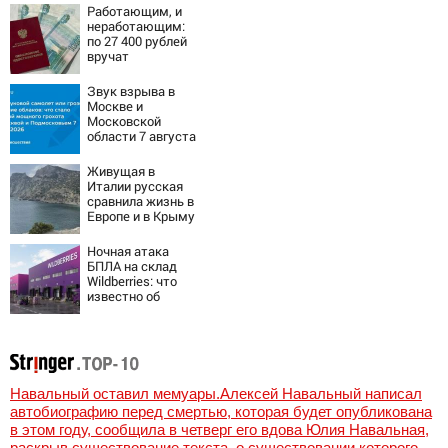
Работающим, и
неработающим:
по 27 400 рублей
вручат
пенсионерам в
сентябре -
Звук взрыва в
PrimaMedia.ru
Москве и
Московской
области 7 августа
2026 года:
Причины,
Живущая в
источник, откуда
Италии русская
был громкий
сравнила жизнь в
хлопок
Европе и в Крыму
Ночная атака
БПЛА на склад
Wildberries: что
известно об
очередном ударе
по логистическим
центрам
07/08/2026 –
Новости
Навальный оставил мемуары.Алексей Навальный написал
автобиографию перед смертью, которая будет опубликована
в этом году, сообщила в четверг его вдова Юлия Навальная,
раскрыв существование текста, о существовании которого