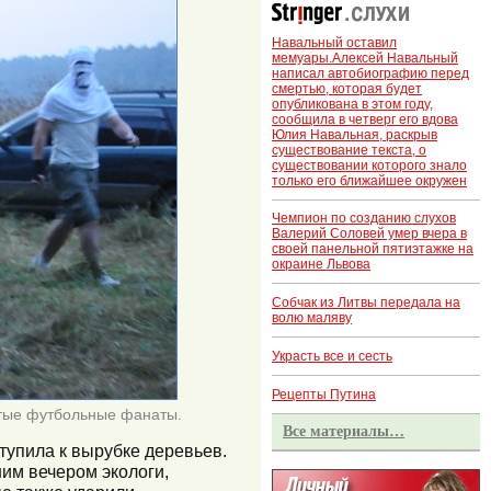
Навальный оставил
мемуары.Алексей Навальный
написал автобиографию перед
смертью, которая будет
опубликована в этом году,
сообщила в четверг его вдова
Юлия Навальная, раскрыв
существование текста, о
существовании которого знало
только его ближайшее окружен
Чемпион по созданию слухов
Валерий Соловей умер вчера в
своей панельной пятиэтажке на
окраине Львова
Собчак из Литвы передала на
волю маляву
Украсть все и сесть
Рецепты Путина
нятые футбольные фанаты.
Все материалы…
ступила к вырубке деревьев.
им вечером экологи,