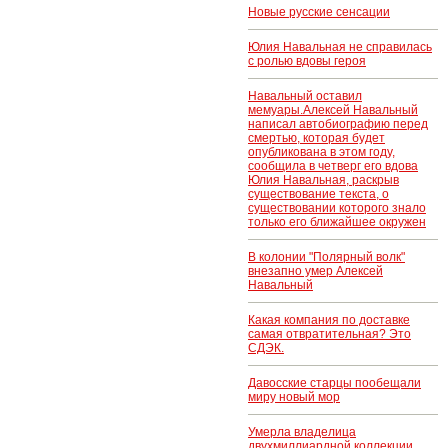
Новые русские сенсации
Юлия Навальная не справилась
с ролью вдовы героя
Навальный оставил
мемуары.Алексей Навальный
написал автобиографию перед
смертью, которая будет
опубликована в этом году,
сообщила в четверг его вдова
Юлия Навальная, раскрыв
существование текста, о
существовании которого знало
только его ближайшее окружен
В колонии "Полярный волк"
внезапно умер Алексей
Навальный
Какая компания по доставке
самая отвратительная? Это
СДЭК.
Давосские старцы пообещали
миру новый мор
Умерла владелица
двухмиллиардной коллекции