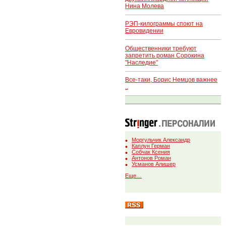
Нина Молева
РЭП-килограммы споют на
Евровидении
Общественники требуют
запретить роман Сорокина
"Наследие"
Все-таки, Борис Немцов важнее
..
Моргульчик Александр
Каплун Герман
Собчак Ксения
Антонов Роман
Усманов Алишер
Еще…