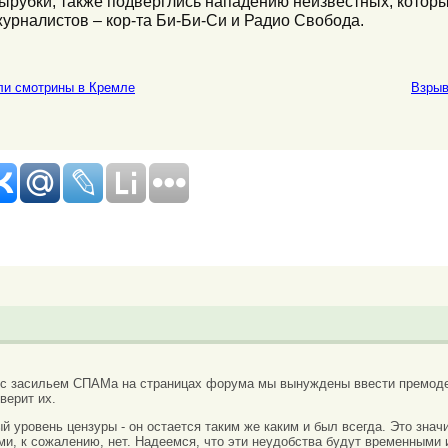
рубки, также подверглись нападению неизвестных, которы
урналистов – кор-та Би-Би-Си и Радио Свобода.
ли смотрины в Кремле
Взрыв
 с засильем СПАМа на страницах форума мы вынуждены ввести премоде
верит их.
вый уровень цензуры - он остается таким же каким и был всегда. Это зн
ми, к сожалению, нет. Надеемся, что эти неудобства будут временными 