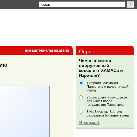
Опрос
все материалы раздела
Чем окончится
нию
вооруженный
конфликт ХАМАСа и
Израиля?
1.Израиль размажет
Палестину и палестинский
народ
2.В результате конфликта
возникнет новое
государство Палестина
3.На Ближнем Востоке
разразится большая война