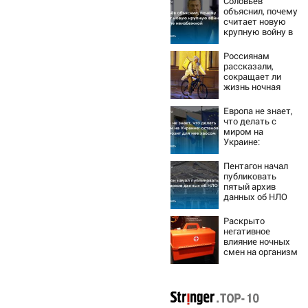
Соловьёв
объяснил, почему
считает новую
крупную войну в
Европе
неизбежной
Россиянам
рассказали,
сокращает ли
жизнь ночная
работа
Европа не знает,
что делать с
миром на
Украине:
остановка боев
грозит для нее
Пентагон начал
хаосом
публиковать
пятый архив
данных об НЛО
Раскрыто
негативное
влияние ночных
смен на организм
человека