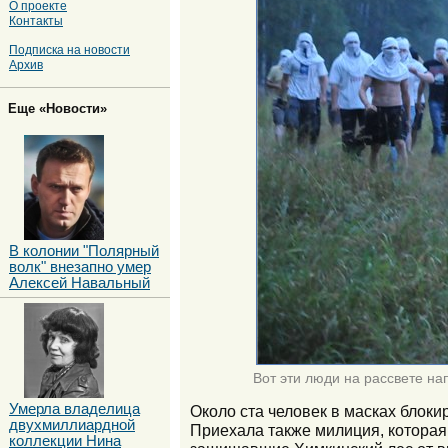
О проекте
Контакты
Подписка на новости
Архив
Еще «Новости»
В колонии "Полярный
волк" внезапно умер
Алексей Навальный
Вот эти люди на рассвете на
Умерла владелица
Около ста человек в масках блоки
двухмиллиардной
Приехала также милиция, которая
коллекции Нина