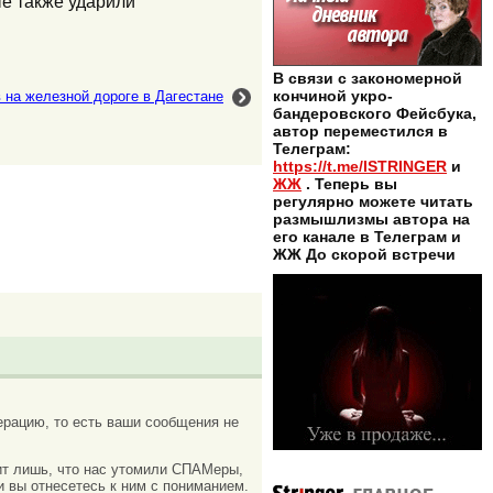
е также ударили
В связи с закономерной
кончиной укро-
 на железной дороге в Дагестане
бандеровского Фейсбука,
автор переместился в
Телеграм:
https://t.me/ISTRINGER
и
ЖЖ
. Теперь вы
регулярно можете читать
размышлизмы автора на
его канале в Телеграм и
ЖЖ До скорой встречи
рацию, то есть ваши сообщения не
ачит лишь, что нас утомили СПАМеры,
и вы отнесетесь к ним с пониманием.