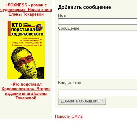
«ЛОХNESS - роман с
Добавить сообщение
чудовищем». Новая книга
Елены Токаревой
Имя
Сообщение
Введите код
«Кто подставил
Ходорковского». Второе
издание книги Елены
Токаревой
Новости СМИ2