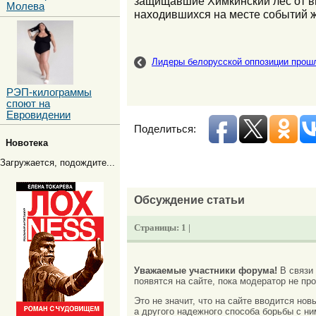
защищавшие Химкинский лес от вы
Молева
находившихся на месте событий ж
Лидеры белорусской оппозиции прош
РЭП-килограммы
споют на
Евровидении
Поделиться:
Новотека
Загружается, подождите...
Обсуждение статьи
Страницы:
1 |
Уважаемые участники форума!
В связи
появятся на сайте, пока модератор не про
Это не значит, что на сайте вводится но
а другого надежного способа борьбы с ни