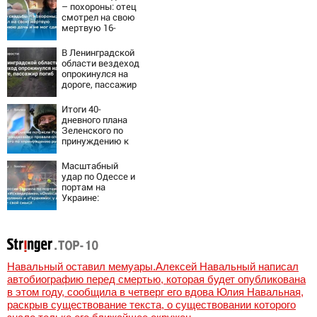
попаданий по
– похороны: отец
объектам ВСУ
смотрел на свою
мертвую 16-
летнюю дочь и не
мог сдержать
В Ленинградской
слезы
области вездеход
опрокинулся на
дороге, пассажир
погиб
Итоги 40-
дневного плана
Зеленского по
принуждению к
миру: как
ответила Россия,
Масштабный
полный разбор
удар по Одессе и
провала операции
портам на
Украины от
Украине:
военкора Коца
Последние
новости,
подробности об
ударах России 9
августа 2026 года
Навальный оставил мемуары.Алексей Навальный написал
автобиографию перед смертью, которая будет опубликована
в этом году, сообщила в четверг его вдова Юлия Навальная,
раскрыв существование текста, о существовании которого