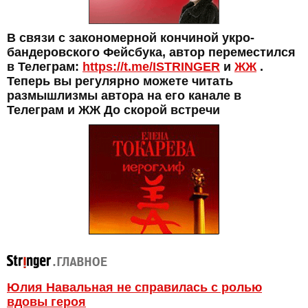
В связи с закономерной кончиной укро-
бандеровского Фейсбука, автор переместился
в Телеграм:
https://t.me/ISTRINGER
и
ЖЖ
.
Теперь вы регулярно можете читать
размышлизмы автора на его канале в
Телеграм и ЖЖ До скорой встречи
Юлия Навальная не справилась с ролью
вдовы героя