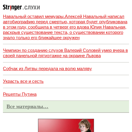
Навальный оставил мемуары.Алексей Навальный написал
автобиографию перед смертью, которая будет опубликована
в этом году, сообщила в четверг его вдова Юлия Навальная,
раскрыв существование текста, о существовании которого
знало только его ближайшее окружен
Чемпион по созданию слухов Валерий Соловей умер вчера в
своей панельной пятиэтажке на окраине Львова
Собчак из Литвы передала на волю маляву
Украсть все и сесть
Рецепты Путина
Все материалы…