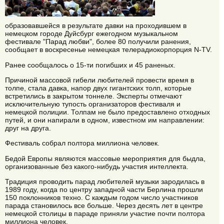
образовавшейся в результате давки на проходившем в
немецком городе Дуйсбург ежегодном музыкальном
фестивале "Парад любви", более 80 получили ранения,
сообщает в воскресенье немецкая телерадиокорпорция N-TV.
Ранее сообщалось о 15-ти погибших и 45 раненых.
Причиной массовой гибели любителей провести время в
толпе, стала давка, напор двух гигантских толп, которые
встретились в закрытом тоннеле. Эксперты отмечают
исключительную тупость организаторов фестиваля и
немецкой полиции. Толпам не было предоставлено отходных
путей, и они напирали в одном, известном им направлении:
друг на друга.
Фестиваль собрал полтора миллиона человек.
Бедой Европы являются массовые мероприятия для быдла,
организованные без какого-нибудь участия интеллекта.
Традиция проводить парад любителей музыки зародилась в
1989 году, когда по центру западной части Берлина прошли
150 поклонников техно. С каждым годом число участников
парада становилось все больше. Через десять лет в центре
немецкой столицы в параде приняли участие почти полтора
миллиона человек.