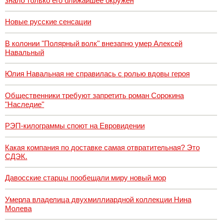
знало только его ближайшее окружен
Новые русские сенсации
В колонии "Полярный волк" внезапно умер Алексей
Навальный
Юлия Навальная не справилась с ролью вдовы героя
Общественники требуют запретить роман Сорокина
"Наследие"
РЭП-килограммы споют на Евровидении
Какая компания по доставке самая отвратительная? Это
СДЭК.
Давосские старцы пообещали миру новый мор
Умерла владелица двухмиллиардной коллекции Нина
Молева