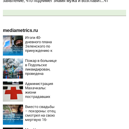
заявление, что поднимет знамя мужа и возглавит...чт
mediametrics.ru
Итоги 40-
дневного плана
Зеленского по
принуждению к
миру: как
ответила Россия,
Пожар в больнице
полный разбор
в Подольске
провала операции
ликвидирован,
Украины от
проведена
военкора Коца
эвакуация
Администрация
Махачкалы:
жизни
пострадавших
при падении
лифта ничто не
Вместо свадьбы
угрожает
– похороны: отец
смотрел на свою
мертвую 16-
летнюю дочь и не
мог сдержать