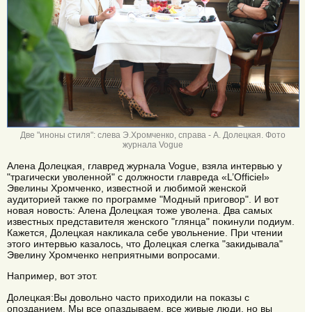
Две "иноны стиля": слева Э.Хромченко, справа - А. Долецкая. Фото
журнала Vogue
Алена Долецкая, главред журнала Vogue, взяла интервью у
"трагически уволенной" с должности главреда «L’Officiel»
Эвелины Хромченко, известной и любимой женской
аудиторией также по программе "Модный приговор". И вот
новая новость: Алена Долецкая тоже уволена. Два самых
известных представителя женского "глянца" покинули подиум.
Кажется, Долецкая накликала себе увольнение. При чтении
этого интервью казалось, что Долецкая слегка "закидывала"
Эвелину Хромченко неприятными вопросами.
Например, вот этот.
Долецкая:Вы довольно часто приходили на показы c
опозданием. Мы все опаздываем, все живые люди, но вы