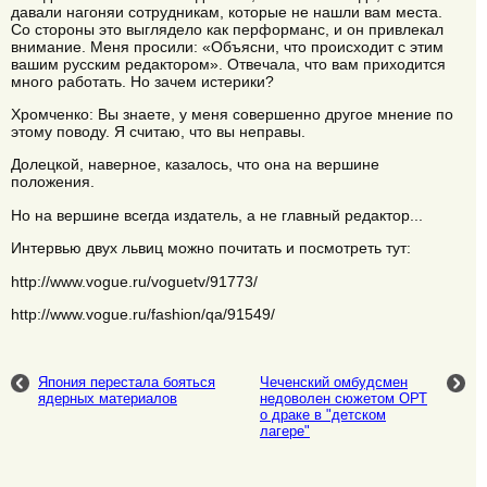
давали нагоняи сотрудникам, которые не нашли вам места.
Со стороны это выглядело как перформанс, и он привлекал
внимание. Меня просили: «Объясни, что происходит с этим
вашим русским редактором». Отвечала, что вам приходится
много работать. Но зачем истерики?
Хромченко: Вы знаете, у меня совершенно другое мнение по
этому поводу. Я считаю, что вы неправы.
Долецкой, наверное, казалось, что она на вершине
положения.
Но на вершине всегда издатель, а не главный редактор...
Интервью двух львиц можно почитать и посмотреть тут:
http://www.vogue.ru/voguetv/91773/
http://www.vogue.ru/fashion/qa/91549/
Япония перестала бояться
Чеченский омбудсмен
ядерных материалов
недоволен сюжетом ОРТ
о драке в "детском
лагере"