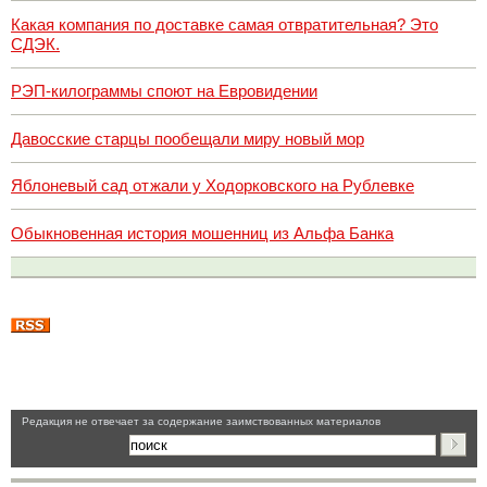
Какая компания по доставке самая отвратительная? Это
СДЭК.
РЭП-килограммы споют на Евровидении
Давосские старцы пообещали миру новый мор
Яблоневый сад отжали у Ходорковского на Рублевке
Обыкновенная история мошенниц из Альфа Банка
Pедакция не отвечает за содержание заимствованных материалов