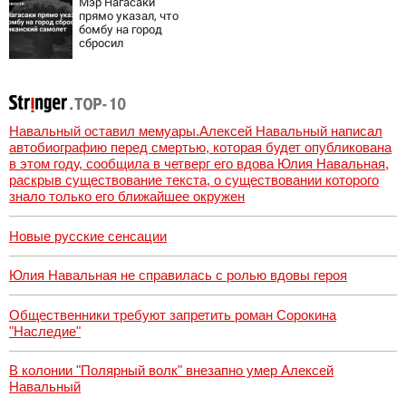
Мэр Нагасаки
слезы
прямо указал, что
бомбу на город
сбросил
американский
самолет
Навальный оставил мемуары.Алексей Навальный написал
автобиографию перед смертью, которая будет опубликована
в этом году, сообщила в четверг его вдова Юлия Навальная,
раскрыв существование текста, о существовании которого
знало только его ближайшее окружен
Новые русские сенсации
Юлия Навальная не справилась с ролью вдовы героя
Общественники требуют запретить роман Сорокина
"Наследие"
В колонии "Полярный волк" внезапно умер Алексей
Навальный