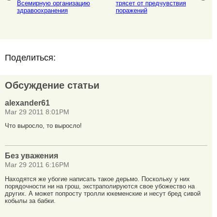
Всемирную организацию
трясет от предчувствия
здравоохранения
поражений
Поделиться:
Обсуждение статьи
alexander61
Mar 29 2011 8:01PM
Что выросло, то выросло!
Без уважения
Mar 29 2011 6:16PM
Находятся же убогие написать такое дерьмо. Поскольку у них
порядочности ни на грош, экстраполируются свое убожество на
других. А может попросту тролли юкеменские и несут бред сивой
кобылы за бабки.