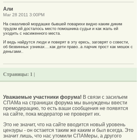
Али
Mar 28 2011 3:00PM
На смазливой мордашке бывшей поварихи видно каким диким
трудом ей досталось место помошника судьи и как жаль ей
уходить с насиженного места.
И ведь найдутся люди и поверят в эту ересь, заговрят о совести,
об безвинных узниках....как дети право..а ларчик прост как мешок с
деньгами..
Страницы:
1 |
Уважаемые участники форума!
В связи с засильем
СПАМа на страницах форума мы вынуждены ввести
премодерацию, то есть ваши сообщения не появятся
на сайте, пока модератор не проверит их.
Это не значит, что на сайте вводится новый уровень
цензуры - он остается таким же каким и был всегда. Это
значит лишь, что нас утомили СПАМеры, а другого