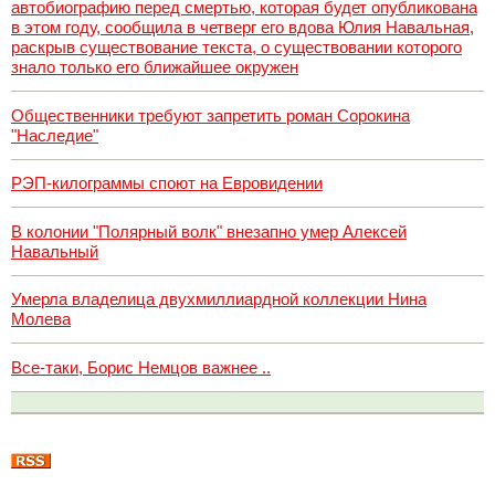
автобиографию перед смертью, которая будет опубликована
в этом году, сообщила в четверг его вдова Юлия Навальная,
раскрыв существование текста, о существовании которого
знало только его ближайшее окружен
Общественники требуют запретить роман Сорокина
"Наследие"
РЭП-килограммы споют на Евровидении
В колонии "Полярный волк" внезапно умер Алексей
Навальный
Умерла владелица двухмиллиардной коллекции Нина
Молева
Все-таки, Борис Немцов важнее ..