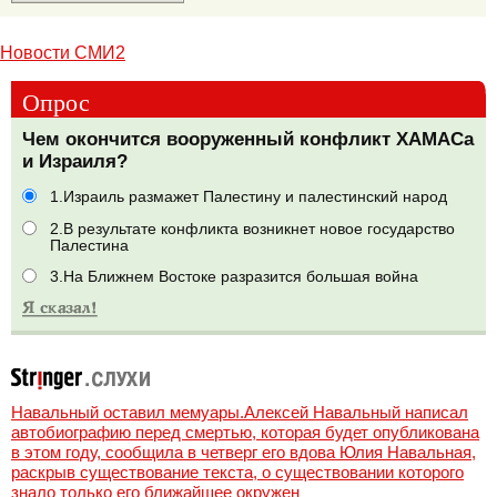
Новости СМИ2
Опрос
Чем окончится вооруженный конфликт ХАМАСа
и Израиля?
1.Израиль размажет Палестину и палестинский народ
2.В результате конфликта возникнет новое государство
Палестина
3.На Ближнем Востоке разразится большая война
Навальный оставил мемуары.Алексей Навальный написал
автобиографию перед смертью, которая будет опубликована
в этом году, сообщила в четверг его вдова Юлия Навальная,
раскрыв существование текста, о существовании которого
знало только его ближайшее окружен