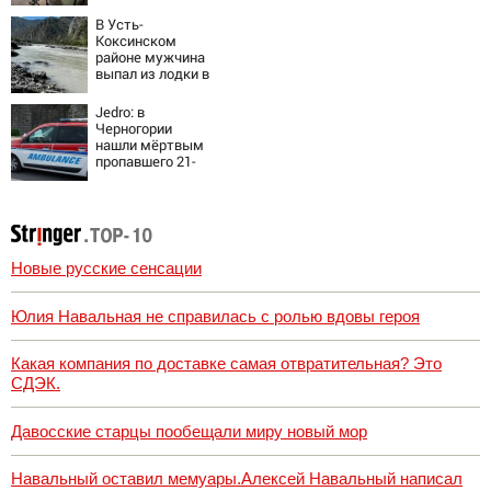
Дружковка стала
могильником для
В Усть-
«птах Мадьяра»
Коксинском
районе мужчина
выпал из лодки в
Катунь и пропал
Jedro: в
Черногории
нашли мёртвым
пропавшего 21-
летнего
россиянина
Новые русские сенсации
Юлия Навальная не справилась с ролью вдовы героя
Какая компания по доставке самая отвратительная? Это
СДЭК.
Давосские старцы пообещали миру новый мор
Навальный оставил мемуары.Алексей Навальный написал