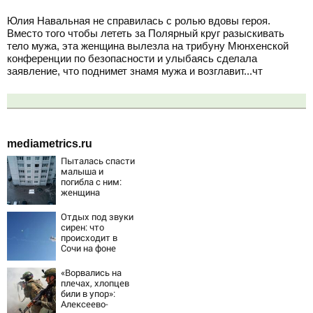
Юлия Навальная не справилась с ролью вдовы героя.
Вместо того чтобы лететь за Полярный круг разыскивать
тело мужа, эта женщина вылезла на трибуну Мюнхенской
конференции по безопасности и улыбаясь сделала
заявление, что поднимет знамя мужа и возглавит...чт
mediametrics.ru
Пыталась спасти
малыша и
погибла с ним:
женщина
разбилась
насмерть на
Отдых под звуки
глазах у детей
сирен: что
06/08/2026 –
происходит в
Новости
Сочи на фоне
массированных
атак
«Ворвались на
беспилотников
плечах, хлопцев
били в упор»:
Алексеево-