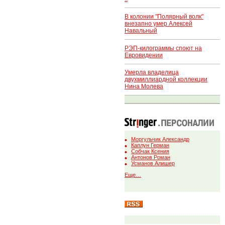
В колонии "Полярный волк"
внезапно умер Алексей
Навальный
РЭП-килограммы споют на
Евровидении
Умерла владелица
двухмиллиардной коллекции
Нина Молева
Моргульчик Александр
Каплун Герман
Собчак Ксения
Антонов Роман
Усманов Алишер
Еще…