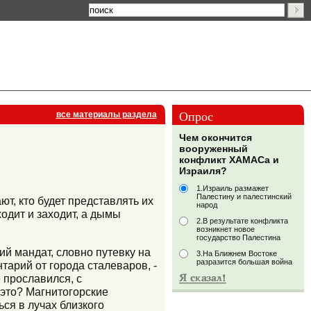
Опрос
все материалы раздела
Чем окончится
вооруженный
конфликт ХАМАСа и
Израиля?
1.Израиль размажет
Палестину и палестинский
т, кто будет представлять их
народ
одит и заходит, а дымы
2.В результате конфликта
возникнет новое
государство Палестина
ий мандат, словно путевку на
3.На Ближнем Востоке
разразится большая война
тарий от города сталеваров, -
е прославился, с
 это? Магнитогорские
ься в лучах близкого