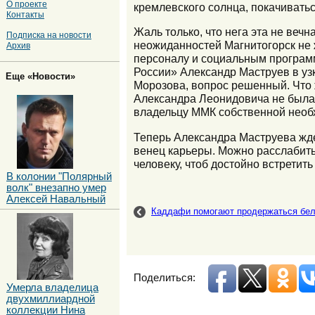
О проекте
кремлевского солнца, покачивать
Контакты
Жаль только, что нега эта не вечн
Подписка на новости
неожиданностей Магнитогорск не
Архив
персоналу и социальным программ
России» Александр Маструев в узк
Еще «Новости»
Морозова, вопрос решенный. Что 
Александра Леонидовича не была л
владельцу ММК собственной необх
Теперь Александра Маструева жде
венец карьеры. Можно расслабить
человеку, чтоб достойно встретит
В колонии "Полярный
волк" внезапно умер
Алексей Навальный
Каддафи помогают продержаться бел
Поделиться:
Умерла владелица
двухмиллиардной
коллекции Нина