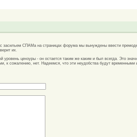
 с засильем СПАМа на страницах форума мы вынуждены ввести премоде
верит их.
вый уровень цензуры - он остается таким же каким и был всегда. Это зн
ми, к сожалению, нет. Надеемся, что эти неудобства будут временными 