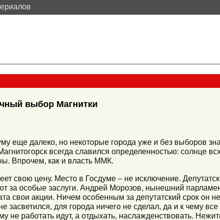
териалов
очный выбор Магнитки
у еще далеко, но некоторые города уже и без выборов знаю
Магнитогорск всегда славился определенностью: солнце всх
ы. Впрочем, как и власть ММК.
меет свою цену. Место в Госдуме – не исключение. Депутатск
ют за особые заслуги. Андрей Морозов, нынешний парламен
ната свои акции. Ничем особенным за депутатский срок он н
е засветился, для города ничего не сделал, да и к чему все
му не работать идут, а отдыхать, наслажденствовать. Нежит