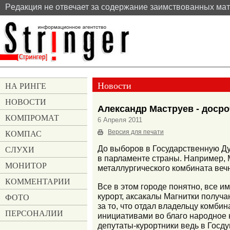
Pедакция не отвечает за содержание заимствованных ма
Новости
НА РИНГЕ
НОВОСТИ
Александр Маструев - доср
КОМПРОМАТ
6 Апреля 2011
КОМПАС
Версия для печати
СЛУХИ
До выборов в Государственную Дум
в парламенте страны. Например, 
МОНИТОР
металлургического комбината вечн
КОММЕНТАРИИ
Все в этом городе понятно, все и
курорт, аксакалы Магнитки получа
ФОТО
за то, что отдал владельцу комби
ПЕРСОНАЛИИ
инициативами во благо народное н
депутаты-курортники ведь в Госду