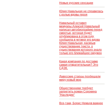
Новые русские сенсации
Юлия Навальная не справилась
с ролью вдовы героя
Навальный оставил
мемуары.Алексей Навальный
написал автобиографию перед
смертью, которая будет
опубликована в этом году,
сообщила в четверг его вдова
Юлия Навальная, раскрыв
существование текста, о
существовании которого знало
только его ближайшее окружен
Какая компания по доставке
самая отвратительная? Это
СДЭК.
Давосские старцы пообещали
миру новый мор
Общественники требуют
запретить роман Сорокина
"Наследие"
Все-таки, Борис Немцов важнее
..