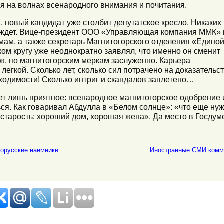
ся на волнах всенародного внимания и почитания.
а, новый кандидат уже столбит депутатское кресло. Никаких
 ждет. Вице-президент ООО «Управляющая компания ММК» 
ам, а также секретарь Магнитогорского отделения «Едино
ом кругу уже неоднократно заявлял, что именно он сменит
ж, по магнитогорским меркам заслуженно. Карьера
егкой. Сколько лет, сколько сил потрачено на доказательс
одимости! Сколько интриг и скандалов заплетено…
т лишь приятное: всенародное магнитогорское одобрение 
ся. Как говаривал Абдулла в «Белом солнце»: «что еще ну
ь старость: хороший дом, хорошая жена». Да место в Госдум
орусские наемники
Иностранные СМИ комм