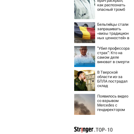
Врач раскрыл,
как распознать
опасный тромб
Бельгийцы стали
запрашивать
«визы традицион
ных ценностей» в
посольстве РФ
"Убил профессора
страх": Кто на
самом деле
виноват в смерти
ученого Зезина,
остановившего
В Тверской
мальчишек на
области из-за
поле с горохом
БПЛА пострадал
склад
Вайлдберриз и
постройки в СНТ
Появилось видео
– Новости Твери
со взрывом
и городов
Mercedes с
Тверской области
гендиректором
сегодня -
«Уралдронзавода
Afanasy.biz –
» на Урале
Тверские
новости. Новости