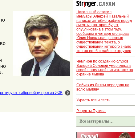
Навальный оставил
мемуары.Алексей Навальный
по
написал автобиографию перед
смертью, которая будет
й
опубликована в этом году,
сообщила в четверг его вдова
Юлия Навальная, раскрыв
существование текста, о
тво
существовании которого знало
только его ближайшее окружен
и
Чемпион по созданию слухов
жно
Валерий Соловей умер вчера в
своей панельной пятиэтажке на
е.
окраине Львова
Собчак из Литвы передала на
волю маляву
ентируют кибервойну против ЖЖ
Украсть все и сесть
Рецепты Путина
Все материалы…