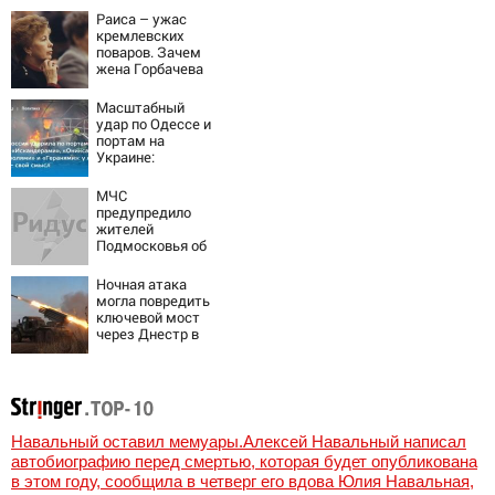
точность
Раиса – ужас
попаданий по
кремлевских
объектам ВСУ
поваров. Зачем
жена Горбачева
требовала пять
видов каши
Масштабный
каждое утро?
удар по Одессе и
портам на
Украине:
Последние
новости,
МЧС
подробности об
предупредило
ударах России 9
жителей
августа 2026 года
Подмосковья об
угрозе атаки
дронов
Ночная атака
могла повредить
ключевой мост
через Днестр в
Одесской
области
Навальный оставил мемуары.Алексей Навальный написал
автобиографию перед смертью, которая будет опубликована
в этом году, сообщила в четверг его вдова Юлия Навальная,