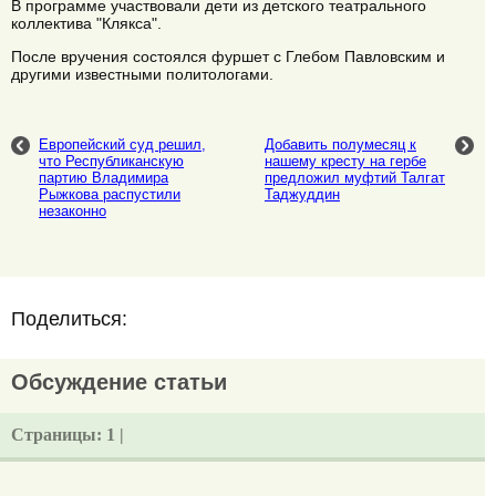
В программе участвовали дети из детского театрального
коллектива "Клякса".
После вручения состоялся фуршет с Глебом Павловским и
другими известными политологами.
Европейский суд решил,
Добавить полумесяц к
что Республиканскую
нашему кресту на гербе
партию Владимира
предложил муфтий Талгат
Рыжкова распустили
Таджуддин
незаконно
Поделиться:
Обсуждение статьи
Страницы:
1 |