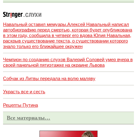
Навальный оставил мемуары.Алексей Навальный написал
автобиографию перед смертью, которая будет опубликована
в этом году, сообщила в четверг его вдова Юлия Навальная,
раскрыв существование текста, о существовании которого
знало только его ближайшее окружен
Чемпион по созданию слухов Валерий Соловей умер вчера в
своей панельной пятиэтажке на окраине Львова
Собчак из Литвы передала на волю маляву
Украсть все и сесть
Рецепты Путина
Все материалы…