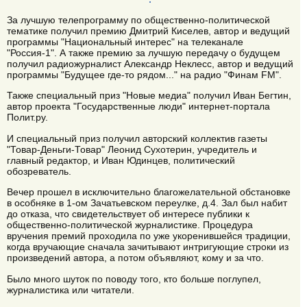
За лучшую телепрограмму по общественно-политической
тематике получил премию Дмитрий Киселев, автор и ведущий
программы "Национальный интерес" на телеканале
"Россия-1". А также премию за лучшую передачу о будущем
получил радиожурналист Александр Неклесс, автор и ведущий
программы "Будущее где-то рядом..." на радио "Финам FM".
Также специальный приз "Новые медиа" получил Иван Бегтин,
автор проекта "Государственные люди" интернет-портала
Полит.ру.
И специальный приз получил авторский коллектив газеты
"Товар-Деньги-Товар" Леонид Сухотерин, учредитель и
главный редактор, и Иван Юдинцев, политический
обозреватель.
Вечер прошел в исключительно благожелательной обстановке
в особняке в 1-ом Зачатьевском переулке, д.4. Зал был набит
до отказа, что свидетельствует об интересе публики к
общественно-политической журналистике. Процедура
вручения премий проходила по уже укоренившейся традиции,
когда вручающие сначала зачитывают интригующие строки из
произведений автора, а потом объявляют, кому и за что.
Было много шуток по поводу того, кто больше поглупел,
журналистика или читатели.