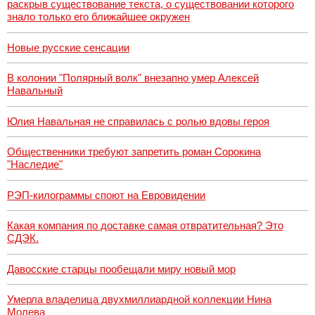
раскрыв существование текста, о существовании которого
знало только его ближайшее окружен
Новые русские сенсации
В колонии "Полярный волк" внезапно умер Алексей
Навальный
Юлия Навальная не справилась с ролью вдовы героя
Общественники требуют запретить роман Сорокина
"Наследие"
РЭП-килограммы споют на Евровидении
Какая компания по доставке самая отвратительная? Это
СДЭК.
Давосские старцы пообещали миру новый мор
Умерла владелица двухмиллиардной коллекции Нина
Молева