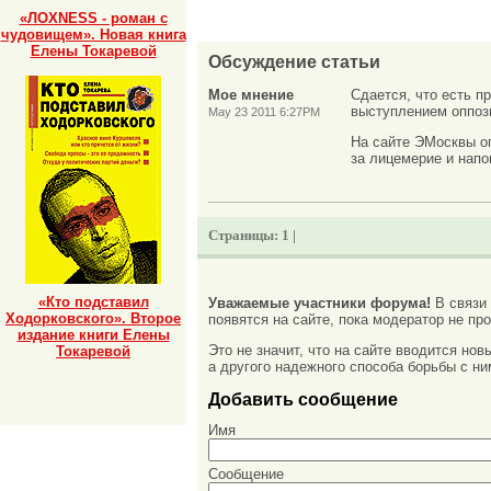
«ЛОХNESS - роман с
чудовищем». Новая книга
Елены Токаревой
Обсуждение статьи
Мое мнение
Сдается, что есть п
выступлением оппоз
May 23 2011 6:27PM
На сайте ЭМосквы о
за лицемерие и напо
Страницы:
1 |
«Кто подставил
Уважаемые участники форума!
В связи
Ходорковского». Второе
появятся на сайте, пока модератор не про
издание книги Елены
Это не значит, что на сайте вводится но
Токаревой
а другого надежного способа борьбы с ни
Добавить сообщение
Имя
Сообщение