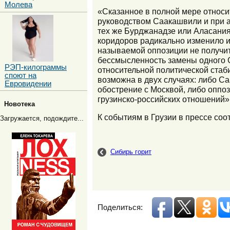
Молева
«Сказанное в полной мере относи
руководством Саакашвили и при а
тех же Бурджанадзе или Аласания 
коридоров радикально изменило их
называемой оппозиции не получит
бессмысленность замены одного С
РЭП-килограммы
относительной политической стаб
споют на
возможна в двух случаях: либо С
Евровидении
обострение с Москвой, либо оппо
грузинско-российских отношений»
Новотека
К событиям в Грузии в прессе соо
Загружается, подождите...
Сибирь горит
Поделиться: