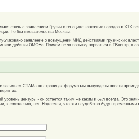
рямая связь с заявлением Грузии о геноциде кавказких народов в Х1Х ве
иции. Не без вмешательства Москвы.
публиковано заявление о возмущении МИД действиями грузинских влас
мнили дубинки ОМОНа. Причем не за попытку ворваться в ТВцентр, а с
 с засильем СПАМа на страницах форума мы вынуждены ввести премоде
верит их.
вый уровень цензуры - он остается таким же каким и был всегда. Это зн
ми, к сожалению, нет. Надеемся, что эти неудобства будут временными 