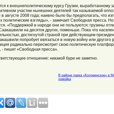
тся к внешнеполитическому курсу Грузии, выработанному з
ктивном участии нынешних деятелей так называемой оппо
в августе 2008 года; наивно было бы предполагать, что из
 политические взгляды», - замечает Свободная пресса. Но п
ся. «Поддержкой в народе они не пользуются: грузины от
аакашвили на десяток других, поменьше. Пока что населе
ильностью, достигнутой страной при действующем президе
аакашвили попробует ввязаться в новую войну или другого
зиция радикально пересмотрит свою политическую платформ
, - пишет «Свободная пресса».
тветствующее отношение: никакой бури не заметно.
В районе парка «Коломенское» в М
помойка