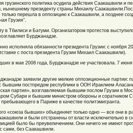
ля грузинского политика осудила действия Саакашвили и п
, нынешнему президенту страны Михаилу Саакашвили.Пос
е только перешла в оппозицию к Саакашвили, а позднее со
ая Грузия".
оту в Тбилиси и Батуми. Организатором протестов выступи
возглавляет Бурджанадзе.
но исполняла обязанности президента Грузии: с ноября 20
 отставке с поста президента Грузии Михаил Саакашвили).
их в мае 2008 года, Бурджанадзе не участвовала. 7 июня 
джанадзе заявили другие мелкие оппозиционные партии: 
с бывшим постпредом республики в ООН Ираклием Аласани
ская партия», возглавляемая бывшим послом Грузии в Мо
аром Субари и бывшим министром обороны и соратником 
 пребывающего в Париже в качестве политэмигранта.
того «союза бывших» объединяет только одно — все они в 
акашвили и были отстранены от власти исключительно в с
озицией было бы преувеличением. Они ничего не имеют пр
рс сами, без Саакашвили.