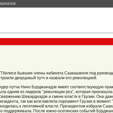
териалов
 Тбилиси бывшие члены кабинета Саакашвили под руково
строили дворцовый путч и назвали его революцией.
идер путча Нино Бурджанадзе имеет соответствующую прак
ыла одним из лидеров "революции роз", которая произошла 
 свержению Шеварднадзе и смене власти в Грузии. Она даж
резидента, так как возглавляла парламент Грузии в момент 
аходилась к легитимной власти. Президентом избрали Саак
го поддерживала. После южно-осетинских событий Бурджа