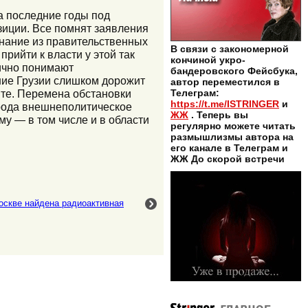
а последние годы под
зиции. Все помнят заявления
гнание из правительственных
В связи с закономерной
рийти к власти у этой так
кончиной укро-
лично понимают
бандеровского Фейсбука,
ние Грузии слишком дорожит
автор переместился в
нте. Перемена обстановки
Телеграм:
https://t.me/ISTRINGER
и
 рода внешнеполитическое
ЖЖ
. Теперь вы
у — в том числе и в области
регулярно можете читать
размышлизмы автора на
его канале в Телеграм и
ЖЖ До скорой встречи
оскве найдена радиоактивная