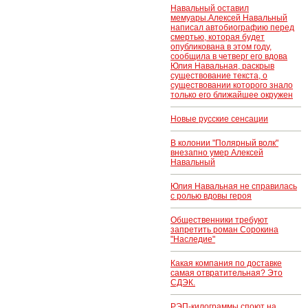
насчитали на 3
Навальный оставил
млрд рублей
мемуары.Алексей Навальный
написал автобиографию перед
смертью, которая будет
опубликована в этом году,
сообщила в четверг его вдова
Юлия Навальная, раскрыв
существование текста, о
существовании которого знало
только его ближайшее окружен
Новые русские сенсации
В колонии "Полярный волк"
внезапно умер Алексей
Навальный
Юлия Навальная не справилась
с ролью вдовы героя
Общественники требуют
запретить роман Сорокина
"Наследие"
Какая компания по доставке
самая отвратительная? Это
СДЭК.
РЭП-килограммы споют на