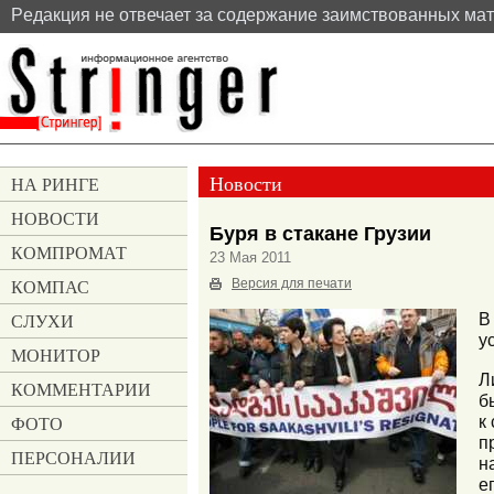
Pедакция не отвечает за содержание заимствованных ма
Новости
НА РИНГЕ
НОВОСТИ
Буря в стакане Грузии
КОМПРОМАТ
23 Мая 2011
КОМПАС
Версия для печати
СЛУХИ
В
у
МОНИТОР
Л
КОММЕНТАРИИ
б
к
ФОТО
п
ПЕРСОНАЛИИ
н
е