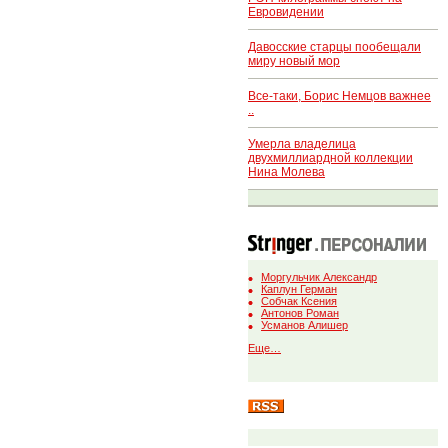
Евровидении
Давосские старцы пообещали
миру новый мор
Все-таки, Борис Немцов важнее
..
Умерла владелица
двухмиллиардной коллекции
Нина Молева
Моргульчик Александр
Каплун Герман
Собчак Ксения
Антонов Роман
Усманов Алишер
Еще…