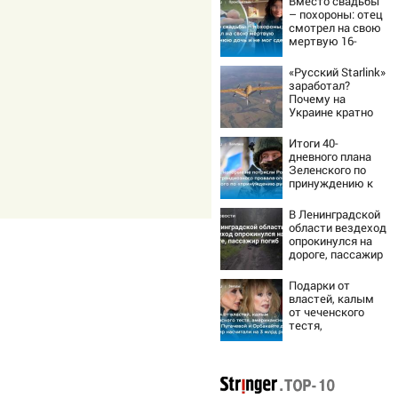
Вместо свадьбы
– похороны: отец
смотрел на свою
мертвую 16-
летнюю дочь и не
мог сдержать
«Русский Starlink»
слезы
заработал?
Почему на
Украине кратно
увеличилась
точность
Итоги 40-
попаданий по
дневного плана
объектам ВСУ
Зеленского по
принуждению к
миру: как
ответила Россия,
В Ленинградской
полный разбор
области вездеход
провала операции
опрокинулся на
Украины от
дороге, пассажир
военкора Коца
погиб
Подарки от
властей, калым
от чеченского
тестя,
американские
хатки: у
Пугачевой и
Орбакайте домов
и квартир