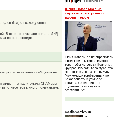
Юлия Навальная не
справилась с ролью
вдовы героя
ке (а он был) с последующин
тей. В ответ форумчане полили МИД
обрание на площадях.
Юлия Навальная не справилась
с ролью вдовы героя. Вместо
того чтобы лететь за Полярный
круг разыскивать тело мужа, эта
женщина вылезла на трибуну
рацию, то есть ваши сообщения не
Мюнхенской конференции по
безопасности и улыбаясь
сделала заявление, что
ачит лишь, что нас утомили СПАМеры,
поднимет знамя мужа и
и вы отнесетесь к ним с пониманием.
возглавит...чт
mediametrics.ru