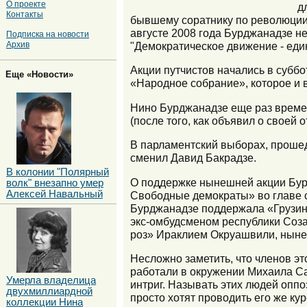
О проекте
д
Контакты
бывшему соратнику по революции
августе 2008 года Бурджанадзе н
Подписка на новости
"Демократическое движение - един
Архив
Акции путчистов начались в субб
Еще «Новости»
«Народное собрание», которое и 
Нино Бурджанадзе еще раз времен
(после того, как объявил о своей
В парламентский выборах, прошедш
сменил Давид Бакрадзе.
В колонии "Полярный
О поддержке нынешней акции Бур
волк" внезапно умер
Алексей Навальный
Свободные демократы» во главе 
Бурджанадзе поддержала «Грузин
экс-омбудсменом республики Соз
роз» Ираклием Окруашвили, ныне
Несложно заметить, что членов э
работали в окружении Михаила Са
Умерла владелица
интриг. Называть этих людей опп
двухмиллиардной
просто хотят проводить его же ку
коллекции Нина