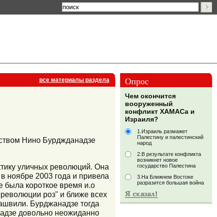
Опрос
все материалы раздела
Чем окончится
вооруженный
конфликт ХАМАСа и
Израиля?
1.Израиль размажет
Палестину и палестинский
дством Нино Бурджданадзе
народ
2.В результате конфликта
возникнет новое
тику уличных революций. Она
государство Палестина
в ноябре 2003 года и привела
3.На Ближнем Востоке
разразится большая война
е была короткое время и.о
"революции роз" и ближе всех
ашвили. Бурджанадзе тогда
надзе довольно неожиданно