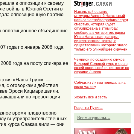
ерешла в оппозиции к своему
ле войны в Южной Осетии в
Навальный оставил
здала оппозиционную партию
мемуары.Алексей Навальный
написал автобиографию перед
смертью, которая будет
опубликована в этом году,
ло оппозиционное объединение
сообщила в четверг его вдова
Юлия Навальная, раскрыв
существование текста, о
существовании которого знало
07 года по январь 2008 года
только его ближайшее окружен
Чемпион по созданию слухов
2008 года на посту спикера ее
Валерий Соловей умер вчера в
своей панельной пятиэтажке на
окраине Львова
партия «Наша Грузия —
Собчак из Литвы передала на
я, с оговорками действия
волю маляву
скве Эроси Кицмаришвили,
Саакашвили по «революции
Украсть все и сесть
Рецепты Путина
разное время плодотворно
Все материалы…
илу внутриправительственных
отив курса Саакашвили — они