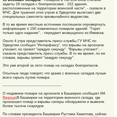
задеты 18 складов с боеприпасами - 152 здания,
расположенные на территории воинской части", - сказали в
МЧС. Для тушения огня утром в Удмуртию вылетают две
специальных самолета чрезвычайного ведомства.
В то же время местные источники поспешили опровергнуть
информацию о 150 охваченных пожаром зданий. "Горит
только одно издание", - передают возмущенно из Ижевска.
Около 4 утра представитель пресс-службы ГУ МЧС по
Удмуртии сообщил "Интерфаксу", что взрывы на арсенале
утихают, но гремят "каждую секунду". "Взрывы утихают", -
сказала представитель пресс-службы. В то же время, по ее
словам, взрывы гремят "каждую секунду".
Это уже второй за лето пожар на складах боеприпасов.
Опытные люди говорят, что кражи с военных складов лучше
всего скрыть путем пожара.
---------------------------------------------
О недавнем пожаре на арсенале в Башкирии сообщает ИА
Regnum
В Башкирии на территории военного склада, где
произошел пожар и взрывы саперы обнаружили и вывезли
более тысячи снарядов.
По словам президента Башкирии Рустэма Хамитова, сейчас