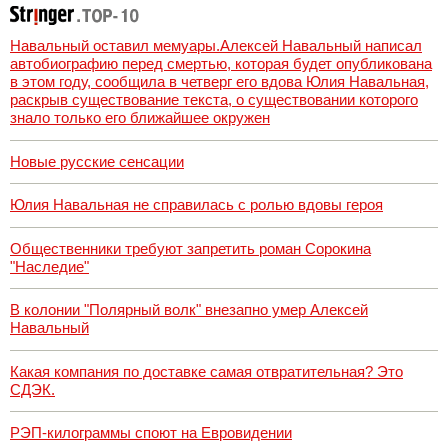
Навальный оставил мемуары.Алексей Навальный написал
автобиографию перед смертью, которая будет опубликована
в этом году, сообщила в четверг его вдова Юлия Навальная,
раскрыв существование текста, о существовании которого
знало только его ближайшее окружен
Новые русские сенсации
Юлия Навальная не справилась с ролью вдовы героя
Общественники требуют запретить роман Сорокина
"Наследие"
В колонии "Полярный волк" внезапно умер Алексей
Навальный
Какая компания по доставке самая отвратительная? Это
СДЭК.
РЭП-килограммы споют на Евровидении