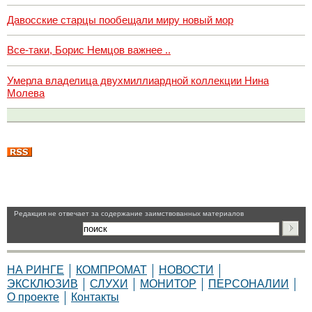
Давосские старцы пообещали миру новый мор
Все-таки, Борис Немцов важнее ..
Умерла владелица двухмиллиардной коллекции Нина
Молева
Pедакция не отвечает за содержание заимствованных материалов
НА РИНГЕ
КОМПРОМАТ
НОВОСТИ
ЭКСКЛЮЗИВ
СЛУХИ
МОНИТОР
ПЕРСОНАЛИИ
О проекте
Контакты