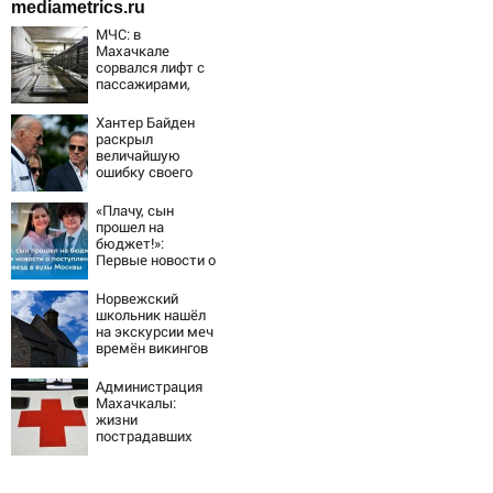
mediametrics.ru
МЧС: в
Махачкале
сорвался лифт с
пассажирами,
пострадали
четыре человека
Хантер Байден
раскрыл
величайшую
ошибку своего
отца:
бездействие
«Плачу, сын
против Трампа
прошел на
бюджет!»:
Первые новости о
поступлении
детей звезд в
Норвежский
вузы Москвы
школьник нашёл
на экскурсии меч
времён викингов
Администрация
Махачкалы:
жизни
пострадавших
при падении
лифта ничто не
угрожает