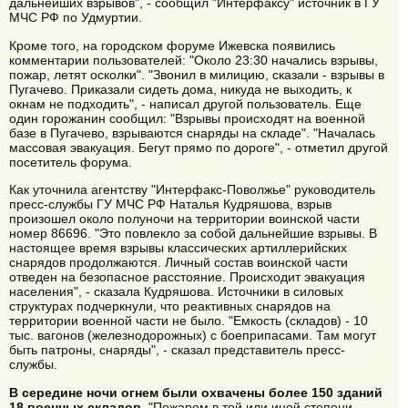
дальнейших взрывов", - сообщил "Интерфаксу" источник в ГУ
МЧС РФ по Удмуртии.
Кроме того, на городском форуме Ижевска появились
комментарии пользователей: "Около 23:30 начались взрывы,
пожар, летят осколки". "Звонил в милицию, сказали - взрывы в
Пугачево. Приказали сидеть дома, никуда не выходить, к
окнам не подходить", - написал другой пользователь. Еще
один горожанин сообщил: "Взрывы происходят на военной
базе в Пугачево, взрываются снаряды на складе". "Началась
массовая эвакуация. Бегут прямо по дороге", - отметил другой
посетитель форума.
Как уточнила агентству "Интерфакс-Поволжье" руководитель
пресс-службы ГУ МЧС РФ Наталья Кудряшова, взрыв
произошел около полуночи на территории воинской части
номер 86696. "Это повлекло за собой дальнейшие взрывы. В
настоящее время взрывы классических артиллерийских
снарядов продолжаются. Личный состав воинской части
отведен на безопасное расстояние. Происходит эвакуация
населения", - сказала Кудряшова. Источники в силовых
структурах подчеркнули, что реактивных снарядов на
территории военной части не было. "Емкость (складов) - 10
тыс. вагонов (железнодорожных) с боеприпасами. Там могут
быть патроны, снаряды", - сказал представитель пресс-
службы.
В середине ночи огнем были охвачены более 150 зданий
18 военных складов.
"Пожаром в той или иной степени