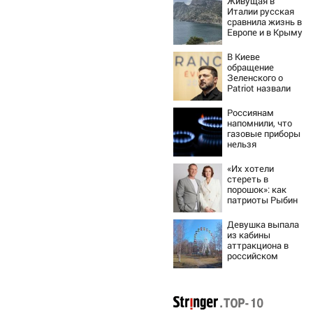
Живущая в
Италии русская
сравнила жизнь в
Европе и в Крыму
В Киеве
обращение
Зеленского о
Patriot назвали
«комедией»
Россиянам
напомнили, что
газовые приборы
нельзя
ремонтировать
самостоятельно
«Их хотели
стереть в
порошок»: как
патриоты Рыбин
и Сенчукова
бросили вызов
Девушка выпала
«гнилому шоу-
из кабины
бизу»
аттракциона в
российском
городе