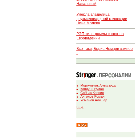
Навальный
Умерла владелица
двухмиллиардной коллекции
Нина Молева
РЭП-килограммы споют на
Евровидении
Все-таки, Борис Немцов важнее
..
Моргульчик Александр
Каплун Герман
Собчак Ксения
Антонов Роман
Усманов Алишер
Еще…