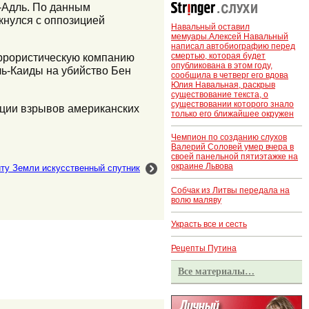
-Адль. По данным
кнулся с оппозицией
Навальный оставил
мемуары.Алексей Навальный
написал автобиографию перед
смертью, которая будет
еррористическую компанию
опубликована в этом году,
ь-Каиды на убийство Бен
сообщила в четверг его вдова
Юлия Навальная, раскрыв
существование текста, о
существовании которого знало
ации взрывов американских
только его ближайшее окружен
Чемпион по созданию слухов
Валерий Соловей умер вчера в
своей панельной пятиэтажке на
окраине Львова
иту Земли искусственный спутник
Собчак из Литвы передала на
волю маляву
Украсть все и сесть
Рецепты Путина
Все материалы…