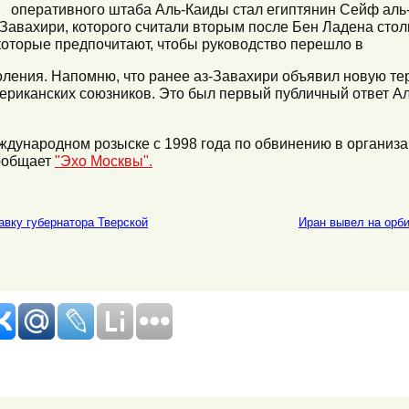
оперативного штаба Аль-Каиды стал египтянин Сейф аль
авахири, которого считали вторым после Бен Ладена стол
которые предпочитают, чтобы руководство перешло в
оления. Напомню, что ранее аз-Завахири объявил новую т
риканских союзников. Это был первый публичный ответ Ал
ждународном розыске с 1998 года по обвинению в организ
сообщает
"Эхо Москвы".
авку губернатора Тверской
Иран вывел на орб