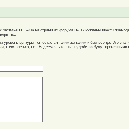
 с засильем СПАМа на страницах форума мы вынуждены ввести премоде
верит их.
вый уровень цензуры - он остается таким же каким и был всегда. Это зн
ми, к сожалению, нет. Надеемся, что эти неудобства будут временными 