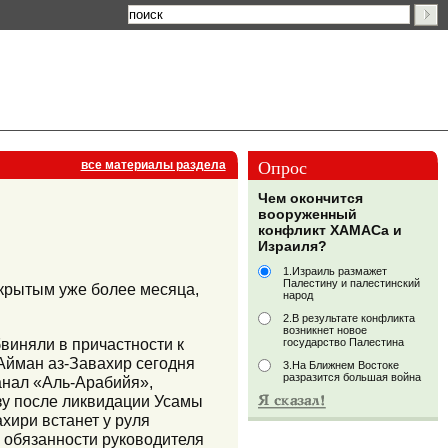
Опрос
все материалы раздела
Чем окончится
вооруженный
конфликт ХАМАСа и
Израиля?
1.Израиль размажет
Палестину и палестинский
ткрытым уже более месяца,
народ
2.В результате конфликта
возникнет новое
виняли в причастности к
государство Палестина
 Айман аз-Завахир сегодня
3.На Ближнем Востоке
разразится большая война
анал «Аль-Арабийя»,
зу после ликвидации Усамы
хири встанет у руля
 обязанности руководителя