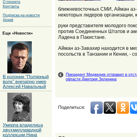
О проекте
Контакты
ближневосточных СМИ, Айман аз-З
некоторых лидеров организации, 
Подписка на новости
Архив
руки представителя молодого пок
против Соединенных Штатов и аме
Еще «Новости»
Ладена в Пакистане.
Айман аз-Завахир находится в ме
посольств в Танзании и Кении, - 
Президент Медведев отправил в отст
В колонии "Полярный
области Дмитрия Зеленина
волк" внезапно умер
Алексей Навальный
Поделиться:
Умерла владелица
двухмиллиардной
коллекции Нина