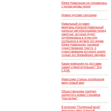
Юлия Навальная не справилась
с ролью вдовы героя
Новые русские сенсации
Навальный оставил
мемуары.Алексей Навальный
написал автобиографию перед
смертью, которая будет
опубликована в этом году,
сообщила в четверг его вдова
Юлия Навальная, раскрыв
существование текста, о
существовании которого знало
только его ближайшее окружен
Какая компания по доставке
самая отвратительная? Это
СДЭК.
Давосские старцы пообещали
миру новый мор
Общественники требуют
запретить роман Сорокина
"Наследие"
В колонии "Полярный волк"
внезапно умер Алексей