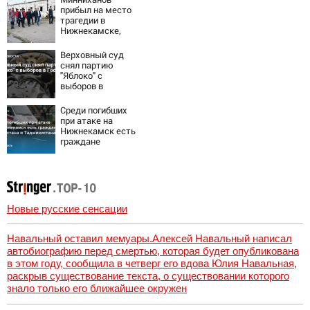
10/08/2026 –
прибыл на место
Новости
трагедии в
Нижнекамске,
где дроны
атаковали хостел
Верховный суд
с рабочими
снял партию
10/08/2026 –
"Яблоко" с
Новости
выборов в
Госдуму
Среди погибших
при атаке на
Нижнекамск есть
граждане
Узбекистана и
Таджикистана
Новые русские сенсации
Навальный оставил мемуары.Алексей Навальный написал
автобиографию перед смертью, которая будет опубликована
в этом году, сообщила в четверг его вдова Юлия Навальная,
раскрыв существование текста, о существовании которого
знало только его ближайшее окружен