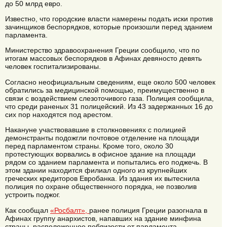
до 50 млрд евро.
Известно, что городские власти намерены подать иски против
зачинщиков беспорядков, которые произошли перед зданием
парламента.
Министерство здравоохранения Греции сообщило, что по
итогам массовых беспорядков в Афинах девяносто девять
человек госпитализированы.
Согласно неофициальным сведениям, еще около 500 человек
обратились за медицинской помощью, преимущественно в
связи с воздействием слезоточивого газа. Полиция сообщила,
что среди раненых 31 полицейский. Из 43 задержанных 16 до
сих пор находятся под арестом.
Накануне участвовавшие в столкновениях с полицией
демонстранты подожгли почтовое отделение на площади
перед парламентом страны. Кроме того, около 30
протестующих ворвались в офисное здание на площади
рядом со зданием парламента и попытались его поджечь. В
этом здании находится филиал одного из крупнейших
греческих кредиторов Евробанка. Из здания их вытеснила
полиция по охране общественного порядка, не позволив
устроить поджог.
Как сообщал
«Росбалт»,
ранее полиция Греции разогнала в
Афинах группу анархистов, напавших на здание минфина
страны, расположенное поблизости от парламента.