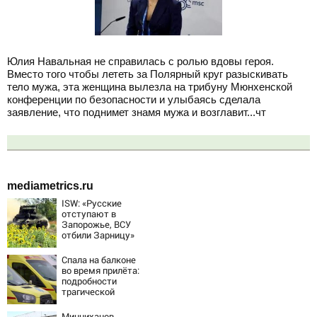
Юлия Навальная не справилась с ролью вдовы героя.
Вместо того чтобы лететь за Полярный круг разыскивать
тело мужа, эта женщина вылезла на трибуну Мюнхенской
конференции по безопасности и улыбаясь сделала
заявление, что поднимет знамя мужа и возглавит...чт
mediametrics.ru
ISW: «Русские
отступают в
Запорожье, ВСУ
отбили Зарницу»
Спала на балконе
во время прилёта:
подробности
трагической
гибели малышки
в Нижнекамске
Минниханов