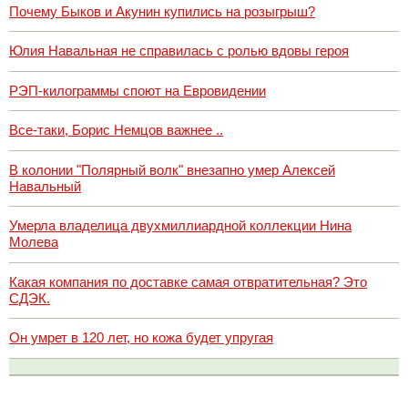
Почему Быков и Акунин купились на розыгрыш?
Юлия Навальная не справилась с ролью вдовы героя
РЭП-килограммы споют на Евровидении
Все-таки, Борис Немцов важнее ..
В колонии "Полярный волк" внезапно умер Алексей
Навальный
Умерла владелица двухмиллиардной коллекции Нина
Молева
Какая компания по доставке самая отвратительная? Это
СДЭК.
Он умрет в 120 лет, но кожа будет упругая