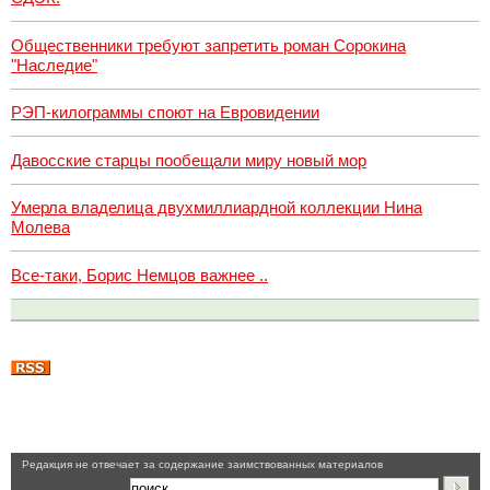
Общественники требуют запретить роман Сорокина
"Наследие"
РЭП-килограммы споют на Евровидении
Давосские старцы пообещали миру новый мор
Умерла владелица двухмиллиардной коллекции Нина
Молева
Все-таки, Борис Немцов важнее ..
Pедакция не отвечает за содержание заимствованных материалов