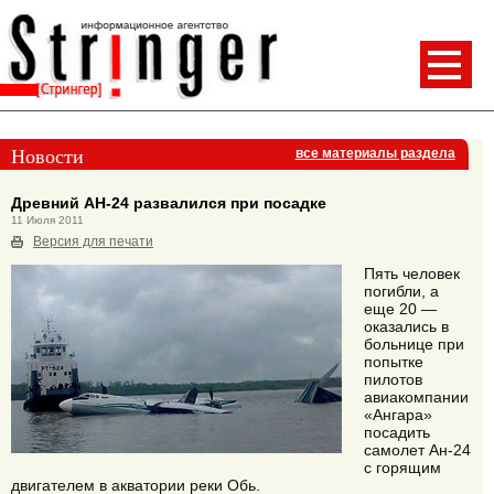
Новости
все материалы раздела
Древний АН-24 развалился при посадке
11 Июля 2011
Версия для печати
Пять человек
погибли, а
еще 20 —
оказались в
больнице при
попытке
пилотов
авиакомпании
«Ангара»
посадить
самолет Ан-24
с горящим
двигателем в акватории реки Обь.