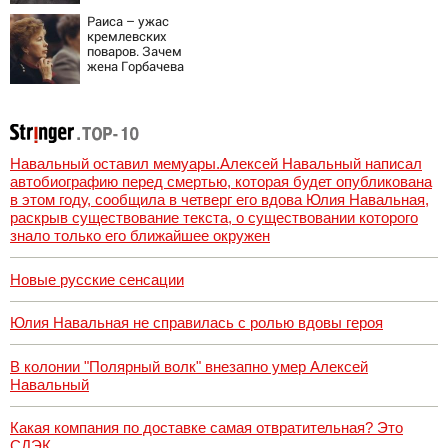
погиб
Раиса – ужас
кремлевских
поваров. Зачем
жена Горбачева
требовала пять
видов каши
каждое утро?
Навальный оставил мемуары.Алексей Навальный написал
автобиографию перед смертью, которая будет опубликована
в этом году, сообщила в четверг его вдова Юлия Навальная,
раскрыв существование текста, о существовании которого
знало только его ближайшее окружен
Новые русские сенсации
Юлия Навальная не справилась с ролью вдовы героя
В колонии "Полярный волк" внезапно умер Алексей
Навальный
Какая компания по доставке самая отвратительная? Это
СДЭК.