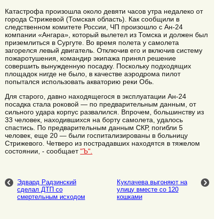
Катастрофа произошла около девяти часов утра недалеко от
города Стрижевой (Томская область). Как сообщили в
следственном комитете России, ЧП произошло с Ан-24
компании «Ангара», который вылетел из Томска и должен был
приземлиться в Сургуте. Во время полета у самолета
загорелся левый двигатель. Отключив его и включив систему
пожаротушения, командир экипажа принял решение
совершить вынужденную посадку. Поскольку подходящих
площадок нигде не было, в качестве аэродрома пилот
попытался использовать акваторию реки Обь.
Для старого, давно находящегося в эксплуатации Ан-24
посадка стала роковой — по предварительным данным, от
сильного удара корпус развалился. Впрочем, большинству из
33 человек, находившихся на борту самолета, удалось
спастись. По предварительным данным СКР, погибли 5
человек, еще 20 — были госпитализированы в больницу
Стрижевого. Четверо из пострадавших находятся в тяжелом
состоянии, - сообщает
"Ъ".
Эдвард Радзинский
Куклачева выгоняют на
сделал ДТП со
улицу вместе со 120
смертельным исходом
кошками