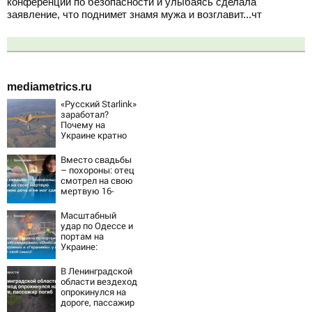
конференции по безопасности и улыбаясь сделала
заявление, что поднимет знамя мужа и возглавит...чт
mediametrics.ru
«Русский Starlink»
заработал?
Почему на
Украине кратно
увеличилась
точность
Вместо свадьбы
попаданий по
– похороны: отец
объектам ВСУ
смотрел на свою
мертвую 16-
летнюю дочь и не
мог сдержать
Масштабный
слезы
удар по Одессе и
портам на
Украине:
Последние
новости,
В Ленинградской
подробности об
области вездеход
ударах России 9
опрокинулся на
августа 2026 года
дороге, пассажир