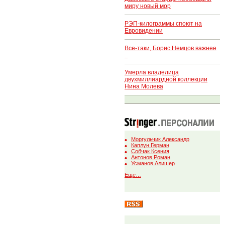
миру новый мор
РЭП-килограммы споют на
Евровидении
Все-таки, Борис Немцов важнее
..
Умерла владелица
двухмиллиардной коллекции
Нина Молева
Моргульчик Александр
Каплун Герман
Собчак Ксения
Антонов Роман
Усманов Алишер
Еще…