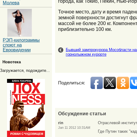
города, как Токио, Пекин, Нью-Йор
Молева
Точное место, дату и время паден
земной поверхности достигнут фр
массой не более 200 кг. Компоне
приблизительно 100 км.
РЭП-килограммы
споют на
Евровидении
Бывший зампрокурора Мособласти най
горнолыжном курорте
Новотека
Загружается, подождите...
Поделиться:
Обсуждение статьи
rin
Отраслевой институт
Jan 11 2012 10:31AM
Где Путин таких "ка