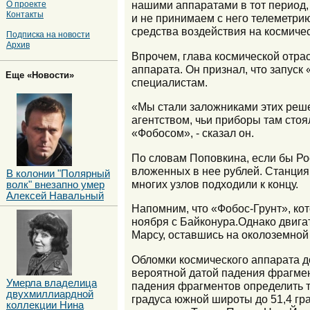
нашими аппаратами в тот период, 
О проекте
Контакты
и не принимаем с него телеметрию
средства воздействия на космиче
Подписка на новости
Архив
Впрочем, глава космической отрас
аппарата. Он признал, что запуск
Еще «Новости»
специалистам.
«Мы стали заложниками этих реше
агентством, чьи приборы там стоя
«Фобосом», - сказал он.
По словам Поповкина, если бы Рос
вложенных в нее рублей. Станция
В колонии "Полярный
многих узлов подходили к концу.
волк" внезапно умер
Алексей Навальный
Напомним, что «Фобос-Грунт», ко
ноября с Байконура.Однако двигат
Марсу, оставшись на околоземной
Обломки космического аппарата д
вероятной датой падения фрагмен
Умерла владелица
падения фрагментов определить т
двухмиллиардной
градуса южной широты до 51,4 гра
коллекции Нина