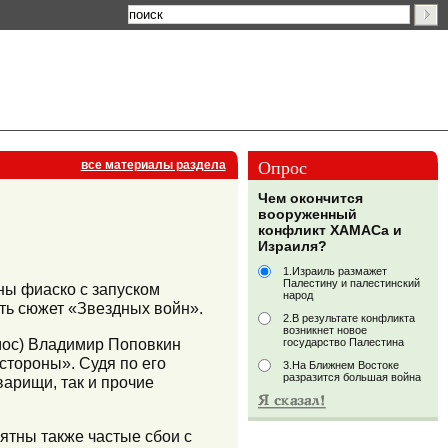
Опрос
все материалы раздела
Чем окончится
вооруженный
конфликт ХАМАСа и
Израиля?
1.Израиль размажет
Палестину и палестинский
ны фиаско с запуском
народ
ть сюжет «Звездных войн».
2.В результате конфликта
возникнет новое
мос) Владимир Поповкин
государство Палестина
стороны». Судя по его
3.На Ближнем Востоке
разразится большая война
арищи, так и прочие
ятны также частые сбои с