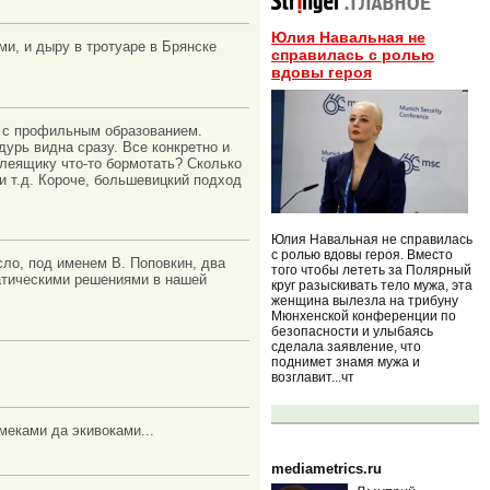
Юлия Навальная не
и, и дыру в тротуаре в Брянске
справилась с ролью
вдовы героя
, с профильным образованием.
дурь видна сразу. Все конкретно и
елеящику что-то бормотать? Сколько
 и т.д. Короче, большевицкий подход
Юлия Навальная не справилась
с ролью вдовы героя. Вместо
сло, под именем В. Поповкин, два
того чтобы лететь за Полярный
матическими решениями в нашей
круг разыскивать тело мужа, эта
женщина вылезла на трибуну
Мюнхенской конференции по
безопасности и улыбаясь
сделала заявление, что
поднимет знамя мужа и
возглавит...чт
амеками да экивоками...
mediametrics.ru