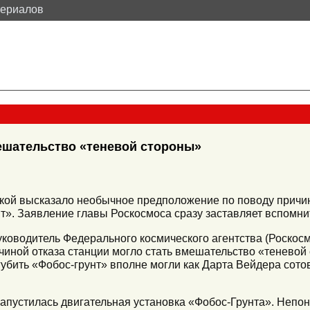
териалов
ешательство «теневой стороны»
ской высказало необычное предположение по поводу причи
т». Заявление главы Роскосмоса сразу заставляет вспомни
ководитель Федерального космического агентства (Роскос
чиной отказа станции могло стать вмешательство «теневой 
бить «Фобос-грунт» вполне могли как Дарта Вейдера сотов
запустилась двигательная установка «Фобос-Грунта». Непон