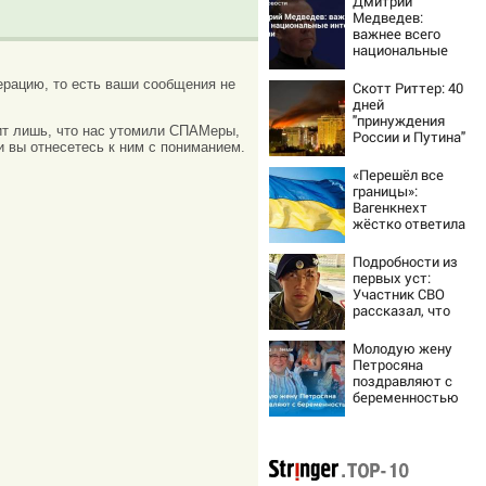
Дмитрий
Медведев:
важнее всего
национальные
интересы России
рацию, то есть ваши сообщения не
Скотт Риттер: 40
дней
"принуждения
ачит лишь, что нас утомили СПАМеры,
России и Путина"
и вы отнесетесь к ним с пониманием.
резко приблизили
крах режима
«Перешёл все
Зеленского
границы»:
Вагенкнехт
жёстко ответила
послу Украины
Подробности из
первых уст:
Участник СВО
рассказал, что
спасло его в
схватке с
Молодую жену
медведем
Петросяна
поздравляют с
беременностью