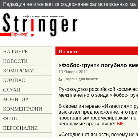
Pедакция не отвечает за содержание заимствованных ма
Новости
НА РИНГЕ
НОВОСТИ
«Фобос-грунт» погубило вм
КОМПРОМАТ
10 Января 2012
КОМПАС
Версия для печати
СЛУХИ
Руководство российской космиче
межпланетного зонда «Фобос-грун
МОНИТОР
В своем интервью «Известиям» ру
КОММЕНТАРИИ
высказал предположение, что при
пространным формулировкам, погу
ФОТО
неведомые враги, пишет
МК
.
ПЕРСОНАЛИИ
«Сегодня нет ясности, почему не 