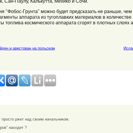
к, Сан-Паулу, Калькутта, Мехико и Сочи.
ия "Фобос-Грунта" можно будет предсказать не раньше, чем 
агменты аппарата из тугоплавких материалов в количестве
нты топлива космического аппарата сгорят в плотных слоя
ден и арестован на польском
Исла
 просто ржет над своим начальником.
дров" находит ?