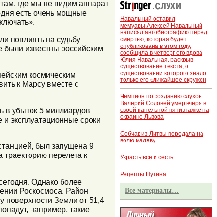
там, где мы не видим аппарат
годня есть очень мощные
Навальный оставил
ключать».
мемуары.Алексей Навальный
написал автобиографию перед
ли повлиять на судьбу
смертью, которая будет
опубликована в этом году,
ые были известны российским
сообщила в четверг его вдова
Юлия Навальная, раскрыв
существование текста, о
существовании которого знало
пейским космическим
только его ближайшее окружен
вить к Марсу вместе с
Чемпион по созданию слухов
Валерий Соловей умер вчера в
ть в убыток 5 миллиардов
своей панельной пятиэтажке на
окраине Львова
е и эксплуатационные сроки
Собчак из Литвы передала на
волю маляву
станцией, был запущена 9
а траекторию перелета к
Украсть все и сесть
Рецепты Путина
сегодня. Однако более
щении Роскосмоса. Район
Все материалы…
 поверхности Земли от 51,4
попадут, например, такие