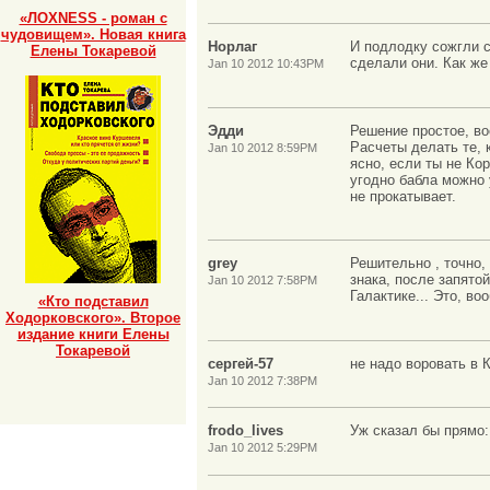
«ЛОХNESS - роман с
чудовищем». Новая книга
Норлаг
И подлодку сожгли с
Елены Токаревой
сделали они. Как же
Jan 10 2012 10:43PM
Эдди
Решение простое, в
Расчеты делать те, 
Jan 10 2012 8:59PM
ясно, если ты не Ко
угодно бабла можно 
не прокатывает.
grey
Решительно , точно,
знака, после запято
Jan 10 2012 7:58PM
Галактике... Это, во
«Кто подставил
Ходорковского». Второе
издание книги Елены
Токаревой
сергей-57
не надо воровать в
Jan 10 2012 7:38PM
frodo_lives
Уж сказал бы прямо:
Jan 10 2012 5:29PM