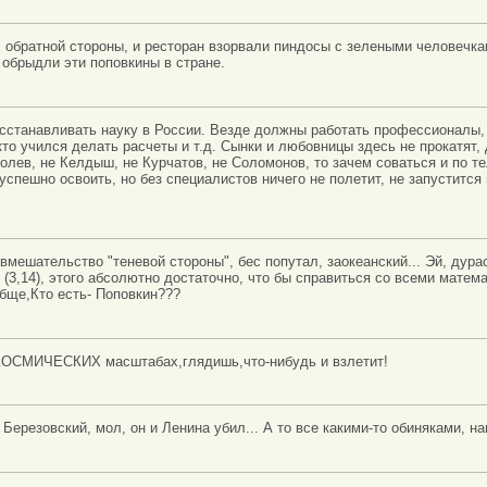
 обратной стороны, и ресторан взорвали пиндосы с зелеными человечкам
 обрыдли эти поповкины в стране.
осстанавливать науку в России. Везде должны работать профессионалы
кто учился делать расчеты и т.д. Сынки и любовницы здесь не прокатят, 
ролев, не Келдыш, не Курчатов, не Соломонов, то зачем соваться и по т
успешно освоить, но без специалистов ничего не полетит, не запустится
 вмешательство "теневой стороны", бес попутал, заокеанский... Эй, дура
й (3,14), этого абсолютно достаточно, что бы справиться со всеми мате
обще,Кто есть- Поповкин???
 КОСМИЧЕСКИХ масштабах,глядишь,что-нибудь и взлетит!
 Березовский, мол, он и Ленина убил... А то все какими-то обиняками, н