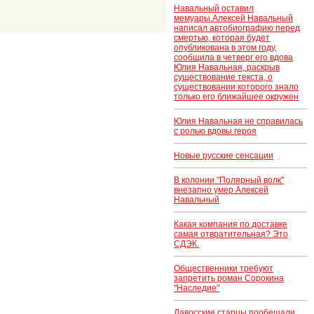
Навальный оставил
мемуары.Алексей Навальный
написал автобиографию перед
смертью, которая будет
опубликована в этом году,
сообщила в четверг его вдова
Юлия Навальная, раскрыв
существование текста, о
существовании которого знало
только его ближайшее окружен
Юлия Навальная не справилась
с ролью вдовы героя
Новые русские сенсации
В колонии "Полярный волк"
внезапно умер Алексей
Навальный
Какая компания по доставке
самая отвратительная? Это
СДЭК.
Общественники требуют
запретить роман Сорокина
"Наследие"
Давосские старцы пообещали