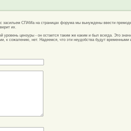
 с засильем СПАМа на страницах форума мы вынуждены ввести премоде
верит их.
вый уровень цензуры - он остается таким же каким и был всегда. Это зн
ми, к сожалению, нет. Надеемся, что эти неудобства будут временными 