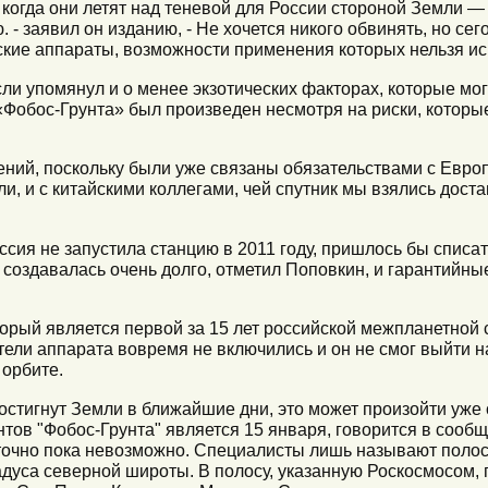
когда они летят над теневой для России стороной Земли — 
. - заявил он изданию, - Не хочется никого обвинять, но се
ские аппараты, возможности применения которых нельзя ис
ли упомянул и о менее экзотических факторах, которые мог
 «Фобос-Грунта» был произведен несмотря на риски, котор
ний, поскольку были уже связаны обязательствами с Евро
ли, и с китайскими коллегами, чей спутник мы взялись доста
сия не запустила станцию в 2011 году, пришлось бы списа
 создавалась очень долго, отметил Поповкин, и гарантийны
торый является первой за 15 лет российской межпланетной 
ели аппарата вовремя не включились и он не смог выйти н
 орбите.
остигнут Земли в ближайшие дни, это может произойти уже 
тов "Фобос-Грунта" является 15 января, говорится в сооб
очно пока невозможно. Специалисты лишь называют полосу
дуса северной широты. В полосу, указанную Роскосмосом, 