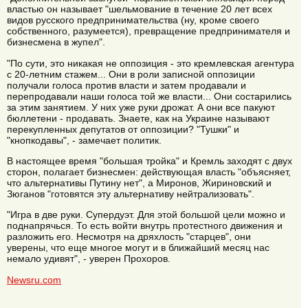
властью он называет "шельмование в течение 20 лет всех
видов русского предпринимательства (ну, кроме своего
собственного, разумеется), превращение предпринимателя и
бизнесмена в жупел".
"По сути, это никакая не оппозиция - это кремлевская агентура
с 20-летним стажем... Они в роли записной оппозиции
получали голоса против власти и затем продавали и
перепродавали наши голоса той же власти... Они состарились
за этим занятием. У них уже руки дрожат. А они все пакуют
бюллетени - продавать. Знаете, как на Украине называют
перекупленных депутатов от оппозиции? "Тушки" и
"кнопкодавы", - замечает политик.
В настоящее время "большая тройка" и Кремль заходят с двух
сторон, полагает бизнесмен: действующая власть "объясняет,
что альтернативы Путину нет", а Миронов, Жириновский и
Зюганов "готовятся эту альтернативу нейтрализовать".
"Игра в две руки. Супердуэт. Для этой большой цели можно и
поднапрячься. То есть войти внутрь протестного движения и
разложить его. Несмотря на дряхлость "старцев", они
уверены, что еще многое могут и в ближайший месяц нас
немало удивят", - уверен Прохоров.
Newsru.com