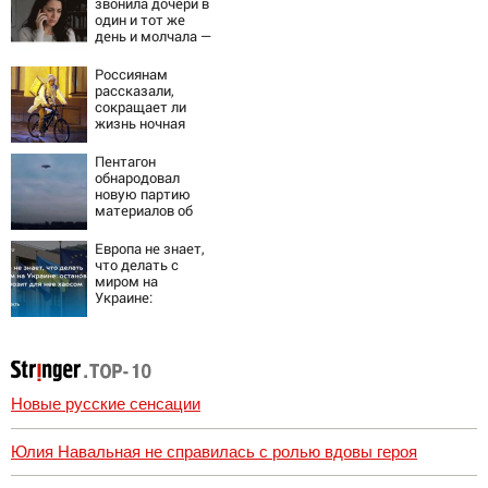
звонила дочери в
один и тот же
день и молчала —
причина
раскрылась
Россиянам
слишком поздно:
рассказали,
история одной
сокращает ли
семьи
жизнь ночная
работа
Пентагон
обнародовал
новую партию
материалов об
НЛО - Новости на
Вести.ru
Европа не знает,
что делать с
миром на
Украине:
остановка боев
грозит для нее
хаосом
Новые русские сенсации
Юлия Навальная не справилась с ролью вдовы героя