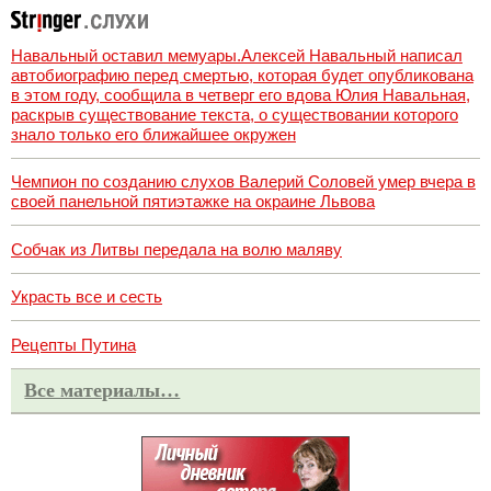
Навальный оставил мемуары.Алексей Навальный написал
автобиографию перед смертью, которая будет опубликована
в этом году, сообщила в четверг его вдова Юлия Навальная,
раскрыв существование текста, о существовании которого
знало только его ближайшее окружен
Чемпион по созданию слухов Валерий Соловей умер вчера в
своей панельной пятиэтажке на окраине Львова
Собчак из Литвы передала на волю маляву
Украсть все и сесть
Рецепты Путина
Все материалы…