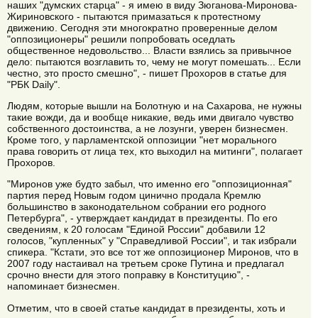
наших "думских старца" - я имею в виду Зюганова-Миронова-
Жириновского - пытаются примазаться к протестному
движению. Сегодня эти многократно проверенные делом
"оппозиционеры" решили попробовать оседлать
общественное недовольство... Власти взялись за привычное
дело: пытаются возглавить то, чему не могут помешать... Если
честно, это просто смешно", - пишет Прохоров в статье для
"РБК Daily".
Людям, которые вышли на Болотную и на Сахарова, не нужны
такие вожди, да и вообще никакие, ведь ими двигало чувство
собственного достоинства, а не лозунги, уверен бизнесмен.
Кроме того, у парламентской оппозиции "нет морального
права говорить от лица тех, кто выходил на митинги", полагает
Прохоров.
"Миронов уже будто забыл, что именно его "оппозиционная"
партия перед Новым годом цинично продала Кремлю
большинство в законодательном собрании его родного
Петербурга", - утверждает кандидат в президенты. По его
сведениям, к 20 голосам "Единой России" добавили 12
голосов, "купленных" у "Справедливой России", и так избрали
спикера. "Кстати, это все тот же оппозиционер Миронов, что в
2007 году настаивал на третьем сроке Путина и предлагал
срочно внести для этого поправку в Конституцию", -
напоминает бизнесмен.
Отметим, что в своей статье кандидат в президенты, хоть и