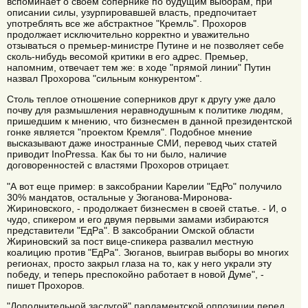
вспоминает о своем сопернике по будущим выборам, при
описании силы, узурпировавшей власть, предпочитает
употреблять все же абстрактное "Кремль". Прохоров
продолжает исключительно корректно и уважительно
отзываться о премьер-министре Путине и не позволяет себе
сколь-нибудь весомой критики в его адрес. Премьер,
напомним, отвечает тем же: в ходе "прямой линии" Путин
назвал Прохорова "сильным конкурентом".
Столь теплое отношение соперников друг к другу уже дало
почву для размышления неравнодушным к политике людям,
пришедшим к мнению, что бизнесмен в данной президентской
гонке является "проектом Кремля". Подобное мнение
высказывают даже иностранные СМИ, перевод чьих статей
приводит InoPressa. Как бы то ни было, наличие
договоренностей с властями Прохоров отрицает.
"А вот еще пример: в заксобрании Карелии "ЕдРо" получило
30% мандатов, остальные у Зюганова-Миронова-
Жириновского, - продолжает бизнесмен в своей статье. - И, о
чудо, спикером и его двумя первыми замами избираются
представители "ЕдРа". В заксобрании Омской области
Жириновский за пост вице-спикера развалил местную
коалицию против "ЕдРа". Зюганов, выиграв выборы во многих
регионах, просто закрыл глаза на то, как у него украли эту
победу, и теперь преспокойно работает в новой Думе", -
пишет Прохоров.
"Дополнительной заслугой" парламентской оппозиции перед