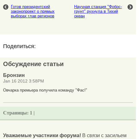
Готов президентский
Научная станция "Фобос-
законопроект о прямых
грунт" рухнула в Тихий
выборах глав регионов
океан
Поделиться:
Обсуждение статьи
Бронзин
Jan 16 2012 3:58PM
Овчарка премьера получила команду "Фас!"
Страницы:
1 |
Уважаемые участники форума!
В связи с засильем