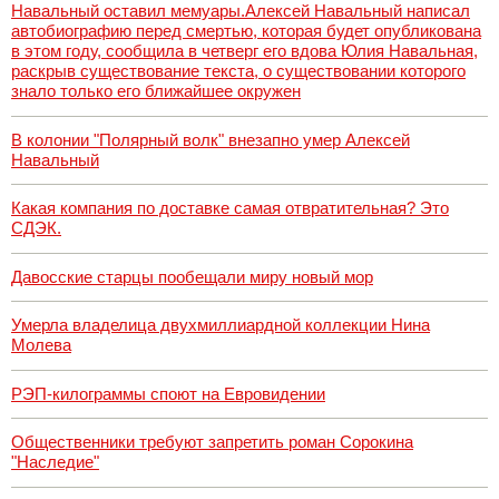
Навальный оставил мемуары.Алексей Навальный написал
автобиографию перед смертью, которая будет опубликована
в этом году, сообщила в четверг его вдова Юлия Навальная,
раскрыв существование текста, о существовании которого
знало только его ближайшее окружен
В колонии "Полярный волк" внезапно умер Алексей
Навальный
Какая компания по доставке самая отвратительная? Это
СДЭК.
Давосские старцы пообещали миру новый мор
Умерла владелица двухмиллиардной коллекции Нина
Молева
РЭП-килограммы споют на Евровидении
Общественники требуют запретить роман Сорокина
"Наследие"