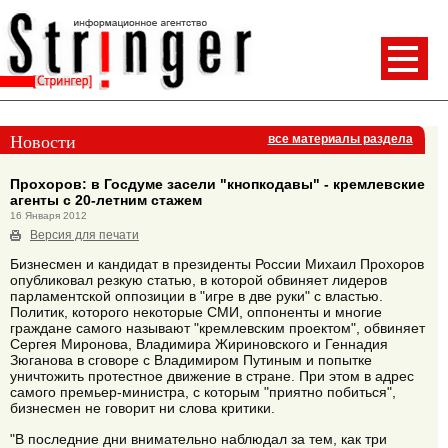
Новости
все материалы раздела
Прохоров: в Госдуме засели "кнопкодавы" - кремлевские
агенты с 20-летним стажем
16 Января 2012
Версия для печати
Бизнесмен и кандидат в президенты России Михаил Прохоров
опубликовал резкую статью, в которой обвиняет лидеров
парламентской оппозиции в "игре в две руки" с властью.
Политик, которого некоторые СМИ, оппоненты и многие
граждане самого называют "кремлевским проектом", обвиняет
Сергея Миронова, Владимира Жириновского и Геннадия
Зюганова в сговоре с Владимиром Путиным и попытке
уничтожить протестное движение в стране. При этом в адрес
самого премьер-министра, с которым "приятно побиться",
бизнесмен не говорит ни слова критики.
"В последние дни внимательно наблюдал за тем, как три