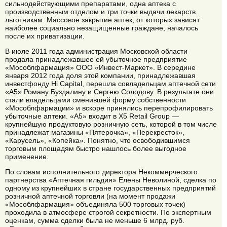
сильнодействующими препаратами, одна аптека с
производственным отделом и три точки выдачи лекарств
льготникам. Массовое закрытие аптек, от которых зависят
наиболее социально незащищенные граждане, началось
после их приватизации.
В июле 2011 года администрация Московской области
продала принадлежавшее ей убыточное предприятие
«Мособлфармация» ООО «Инвест-Маркет». В середине
января 2012 года доля этой компании, принадлежавшая
инвестфонду Hi Capital, перешла совладельцам аптечной сети
«А5» Роману Буздалину и Сергею Солодову. В результате они
стали владельцами сменившей форму собственности
«Мособлфармации» и вскоре принялись перепрофилировать
убыточные аптеки. «А5» входит в X5 Retail Group —
крупнейшую продуктовую розничную сеть, которой в том числе
принадлежат магазины «Пятерочка», «Перекресток»,
«Карусель», «Копейка». Понятно, что освободившимся
торговым площадям быстро нашлось более выгодное
применение.
По словам исполнительного директора Некоммерческого
партнерства «Аптечная гильдия» Елены Неволиной, сделка по
одному из крупнейших в стране государственных предприятий
розничной аптечной торговли (на момент продажи
«Мособлфармация» объединяла 500 торговых точек)
проходила в атмосфере строгой секретности. По экспертным
оценкам, сумма сделки была не меньше 6 млрд. руб.