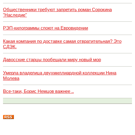
Общественники требуют запретить роман Сорокина
"Наследие"
РЭП-килограммы споют на Евровидении
Какая компания по доставке самая отвратительная? Это
СДЭК.
Давосские старцы пообещали миру новый мор
Умерла владелица двухмиллиардной коллекции Нина
Молева
Все-таки, Борис Немцов важнее ..