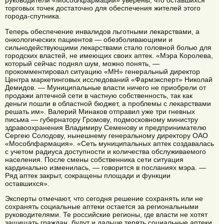
руководители «Мособлфармации» уверены, что оставшихся
торговых точек достаточно для обеспечения жителей этого
города-спутника.
Теперь обеспечение инвалидов льготными лекарствами, а
онкологических пациентов — обезболивающими и
сильнодействующими лекарствами стало головной болью для
городских властей, не имеющих своих аптек. «Мэра Королева,
который сейчас поднял шум, можно понять, —
прокомментировал ситуацию «МН» генеральный директор
Центра маркетинговых исследований «Фармэксперт» Николай
Демидов. — Муниципальные власти ничего не приобрели от
продажи аптечной сети в частную собственность, так как
деньги пошли в областной бюджет, а проблемы с лекарствами
решать им». Валерий Минаков отправил уже три гневных
письма — губернатору Громову, подмосковному министру
здравоохранения Владимиру Семенову и предпринимателю
Сергею Солодову, нынешнему генеральному директору ОАО
«Мособлфармация». «Сеть муниципальных аптек создавалась
с учетом радиуса доступности и количества обслуживаемого
населения. После смены собственника сети ситуация
кардинально изменилась, — говорится в посланиях мэра. —
Ряд аптек закрыт, сокращены площади и функции
оставшихся».
Эксперты отмечают, что сегодня решение сохранять или не
сохранять социальные аптеки остается за региональными
руководителями. Те российские регионы, где власти не хотят
защищать граждан, будут и дальше терять социальные аптеки,