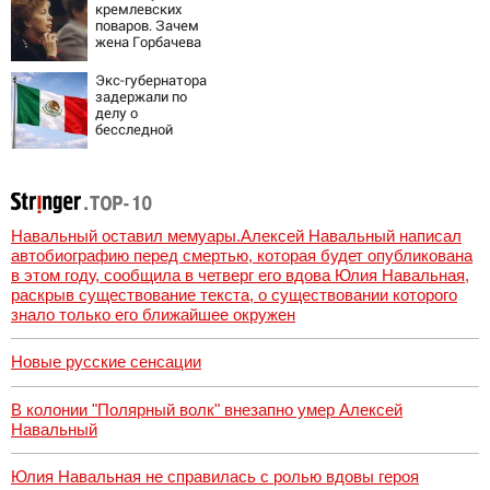
попаданий по
кремлевских
объектам ВСУ
поваров. Зачем
жена Горбачева
требовала пять
видов каши
Экс-губернатора
каждое утро?
задержали по
делу о
бесследной
пропаже 43
студентов
Навальный оставил мемуары.Алексей Навальный написал
автобиографию перед смертью, которая будет опубликована
в этом году, сообщила в четверг его вдова Юлия Навальная,
раскрыв существование текста, о существовании которого
знало только его ближайшее окружен
Новые русские сенсации
В колонии "Полярный волк" внезапно умер Алексей
Навальный
Юлия Навальная не справилась с ролью вдовы героя