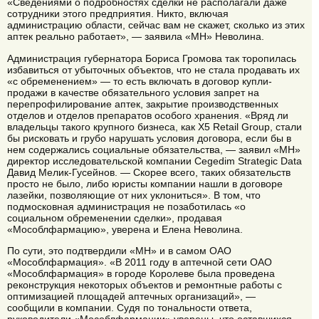
«Сведениями о подробностях сделки не располагали даже
сотрудники этого предприятия. Никто, включая
администрацию области, сейчас вам не скажет, сколько из этих
аптек реально работает», — заявила «МН» Неволина.
Администрация губернатора Бориса Громова так торопилась
избавиться от убыточных объектов, что не стала продавать их
«с обременением» — то есть включать в договор купли-
продажи в качестве обязательного условия запрет на
перепрофилирование аптек, закрытие производственных
отделов и отделов препаратов особого хранения. «Вряд ли
владельцы такого крупного бизнеса, как Х5 Retail Group, стали
бы рисковать и грубо нарушать условия договора, если бы в
нем содержались социальные обязательства, — заявил «МН»
директор исследовательской компании Cegedim Strategic Data
Давид Мелик-Гусейнов. — Скорее всего, таких обязательств
просто не было, либо юристы компании нашли в договоре
лазейки, позволяющие от них уклониться». В том, что
подмосковная администрация не позаботилась «о
социальном обременении сделки», продавая
«Мособлфармацию», уверена и Елена Неволина.
По сути, это подтвердили «МН» и в самом ОАО
«Мособлфармация». «В 2011 году в аптечной сети ОАО
«Мособлфармация» в городе Королеве была проведена
реконструкция некоторых объектов и ремонтные работы с
оптимизацией площадей аптечных организаций», —
сообщили в компании. Судя по тональности ответа,