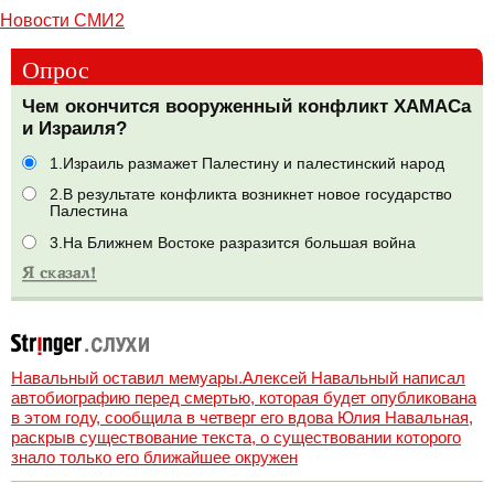
Новости СМИ2
Опрос
Чем окончится вооруженный конфликт ХАМАСа
и Израиля?
1.Израиль размажет Палестину и палестинский народ
2.В результате конфликта возникнет новое государство
Палестина
3.На Ближнем Востоке разразится большая война
Навальный оставил мемуары.Алексей Навальный написал
автобиографию перед смертью, которая будет опубликована
в этом году, сообщила в четверг его вдова Юлия Навальная,
раскрыв существование текста, о существовании которого
знало только его ближайшее окружен