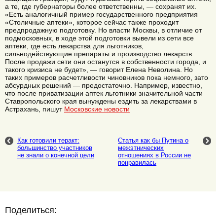
а те, где губернаторы более ответственны, — сохранят их.
«Есть аналогичный пример государственного предприятия
«Столичные аптеки», которое сейчас также проходит
предпродажную подготовку. Но власти Москвы, в отличие от
подмосковных, в ходе этой подготовки вывели из сети все
аптеки, где есть лекарства для льготников,
сильнодействующие препараты и производство лекарств.
После продажи сети они останутся в собственности города, и
такого кризиса не будет», — говорит Елена Неволина. Но
таких примеров расчетливости чиновников пока немного, зато
абсурдных решений — предостаточно. Например, известно,
что после приватизации аптек льготники значительной части
Ставропольского края вынуждены ездить за лекарствами в
Астрахань, пишут
Московские новости
Как готовили теракт:
Статья как бы Путина о
большинство участников
межэтнических
не знали о конечной цели
отношениях в России не
понравилась
Поделиться: