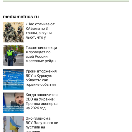
mediametrics.ru
«Нас стачивают
КАБами по 3
тонны, а в уши
льют, что у
русских «нет
резервов»
Госавтоинспекци
я проведет по
всей России
массовые рейды
с 10 августа
Уроки вторжения
ВСУ в Курскую
область: как
горькие события
два года назад
навсегда
Когда закончится
изменили
СВО на Украине:
российскую
Прогноз эксперта
армию
на 2026 год,
последние
новости о боевых
Экс-главкома
действиях
ВСУ Залужного не
пустили на
встречу